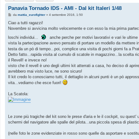
Panavia Tornado IDS - AMI - Dal kit Italeri 1/48
M
da
mattia_eurofighter
»
4 settembre 2016, 1:50
e
s
Ciao a tutti ragazzi!
s
Novembre si avvicina molto velocemente e con esso la mia prima partecipa
a
g
loschi individui...
g
anche perche per motivi lavorativi e vari le ultime 
i
vista la partecipazione avevo pensato di portare un modello da mettere in
o
testa da un pò di tempo...poi, complice una visita di pochi giorni fa a Prat
Detto fatto...rapida visita al cumulo di scatole in magazzino...la scelta r
il Revell! e invece no!
visto che il revell è uno degli ultimi kit atterrati a casa, ho deciso di ap
avrebbero mai visto luce, ne sono sicuro!
Il kit credo lo conosciamo tutti, il dettaglio in alcuni punti è un pò appr
vita...vediamo che esce fuori!
La Scatola:
Le zone più tragiche del kit sono le prese d'aria e le il cockpit, su quest
schermi del navigatore alle spalle del pilota...una piccola spesa di plast
(nelle foto le zone evidenziate in rosso sono quelle da asportare e sostitui