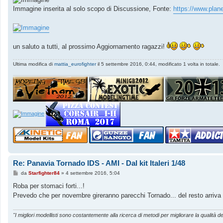
Immagine inserita al solo scopo di Discussione, Fonte:
https://www.plan
un saluto a tutti, al prossimo Aggiornamento ragazzi!
Ultima modifica di
mattia_eurofighter
il 5 settembre 2016, 0:44, modificato 1 volta in totale.
Re: Panavia Tornado IDS - AMI - Dal kit Italeri 1/48
M
da
Starfighter84
»
4 settembre 2016, 5:04
e
s
Roba per stomaci forti...!
s
Prevedo che per novembre gireranno parecchi Tornado... del resto arriva la
a
g
g
i
"I migliori modellisti sono costantemente alla ricerca di metodi per migliorare la qualità de
o