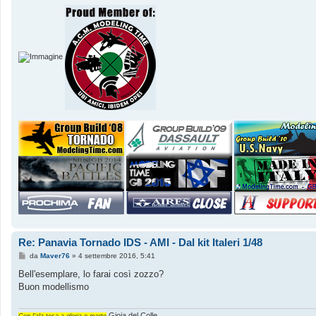
Re: Panavia Tornado IDS - AMI - Dal kit Italeri 1/48
M
da
Maver76
»
4 settembre 2016, 5:41
e
s
Bell'esemplare, lo farai così zozzo?
s
Buon modellismo
a
g
g
i
Gioia del Colle
Con l'ala tesa a gloria o morte