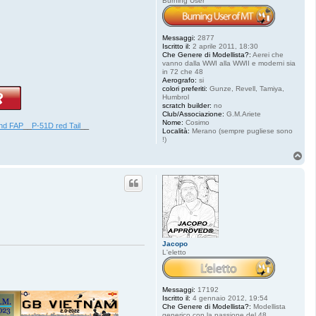
Burning User
Messaggi:
2877
Iscritto il:
2 aprile 2011, 18:30
Che Genere di Modellista?:
Aerei che
vanno dalla WWI alla WWII e moderni sia
in 72 che 48
Aerografo:
si
colori preferiti:
Gunze, Revell, Tamiya,
Humbrol
scratch builder:
no
Club/Associazione:
G.M.Ariete
Nome:
Cosimo
ind FAP
__
P-51D red Tail
__
Località:
Merano (sempre pugliese sono
!)
T
o
p
Jacopo
L'eletto
Messaggi:
17192
Iscritto il:
4 gennaio 2012, 19:54
Che Genere di Modellista?:
Modellista
generico con la passione del 48,