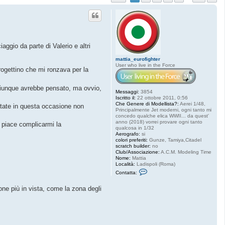
ggio da parte di Valerio e altri
mattia_eurofighter
User who live in the Force
rogettino che mi ronzava per la
 chiunque avrebbe pensato, ma ovvio,
Messaggi:
3854
Iscritto il:
22 ottobre 2011, 0:56
Che Genere di Modellista?:
Aerei 1/48,
cartate in questa occasione non
Principalmente Jet moderni, ogni tanto mi
concedo qualche elica WWII... da quest'
anno (2018) vorrei provare ogni tanto
e piace complicarmi la
qualcosa in 1/32
Aerografo:
si
colori preferiti:
Gunze, Tamiya,Citadel
scratch builder:
no
Club/Associazione:
A.C.M. Modeling Time
Nome:
Mattia
Località:
Ladispoli (Roma)
C
Contatta:
o
n
t
zone più in vista, come la zona degli
a
t
t
a
m
a