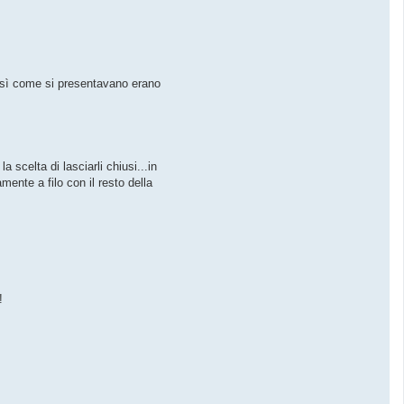
t
t
i
a
_
e
u
 così come si presentavano erano
r
o
f
i
g
h
t
e
 scelta di lasciarli chiusi...in
r
mente a filo con il resto della
!