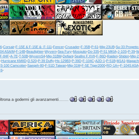
36
-
Corsair
-
F-15E & F-15E &- F-111
-
Fencer
-
Crusader
-
F-35B
-
P-61
-
Mig-23UB
-
Su-33 Progetto
104 ASA/M
-
F-14B
-
Beaufighter
-
Wyvern
-
Sea Fury
-
Mosquito
-
Do-335
-
P-51 MKIA
-
J-10S
-
P-39
-
W
F-84F
-
A-7E
-
T-50B
-
WyvernS4
-
Mig-31BM
-
Defiant
-
Seafire F.XVII
-
F-86D
-
Raiden
-
Shiden
-
Mig-
-
Hurricane KMIID
-
D.520
-
P-39 Duffy
-
Hs-129B3
-
P-39D
-
F-104C
-
A2D-1
-
P-51B
-
M1A1
-
Magach
-
S-100 Camcotter
-
Saeqeh-80
-
F-51D Taiwan
-
Mig-31M
-
F-5E Tiger2000
-
RQ-1A+
-
F-104S ASA
F6
-
oltrona a godermi gli avanzamenti........