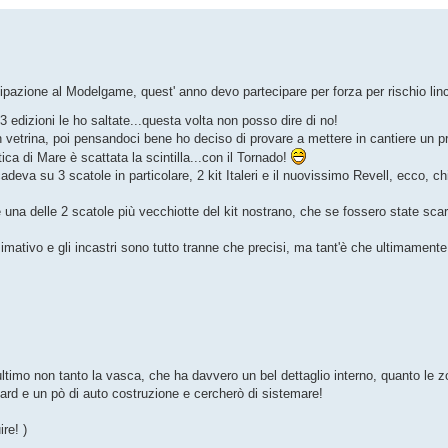
zione al Modelgame, quest' anno devo partecipare per forza per rischio lincia
3 edizioni le ho saltate...questa volta non posso dire di no!
 vetrina, poi pensandoci bene ho deciso di provare a mettere in cantiere un p
ica di Mare è scattata la scintilla...con il Tornado!
icadeva su 3 scatole in particolare, 2 kit Italeri e il nuovissimo Revell, ecco,
rire una delle 2 scatole più vecchiotte del kit nostrano, che se fossero state s
ossimativo e gli incastri sono tutto tranne che precisi, ma tant'è che ultimament
' ultimo non tanto la vasca, che ha davvero un bel dettaglio interno, quanto le 
icard e un pò di auto costruzione e cercherò di sistemare!
re! )