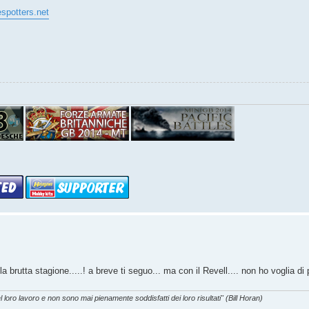
espotters.net
 brutta stagione.....! a breve ti seguo... ma con il Revell.... non ho voglia di
l loro lavoro e non sono mai pienamente soddisfatti dei loro risultati" (Bill Horan)