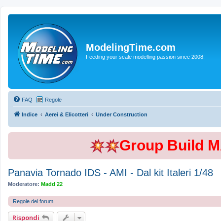
ModelingTime.com
Feeding your scale modelling passion since 2008!
FAQ
Regole
Indice
Aerei & Elicotteri
Under Construction
Group Build 
Panavia Tornado IDS - AMI - Dal kit Italeri 1/48
Moderatore:
Madd 22
Regole del forum
Rispondi