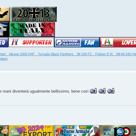
hief
__
Mirage 2000 FAP
__
Tornado Black Panthers
__
Bf-109 F2
__
Fokker E III
__
Mil Mi 24D H
plane
 tue mani diventerà ugualmente bellissimo, bene così