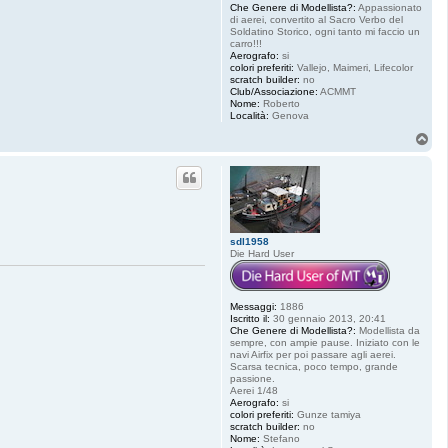
Che Genere di Modellista?:
Appassionato
di aerei, convertito al Sacro Verbo del
Soldatino Storico, ogni tanto mi faccio un
carro!!!
Aerografo:
si
colori preferiti:
Vallejo, Maimeri, Lifecolor
scratch builder:
no
Club/Associazione:
ACMMT
Nome:
Roberto
Località:
Genova
T
o
p
sdl1958
Die Hard User
Messaggi:
1886
Iscritto il:
30 gennaio 2013, 20:41
Che Genere di Modellista?:
Modellista da
sempre, con ampie pause. Iniziato con le
navi Airfix per poi passare agli aerei.
Scarsa tecnica, poco tempo, grande
passione.
Aerei 1/48
Aerografo:
si
colori preferiti:
Gunze tamiya
scratch builder:
no
Nome:
Stefano