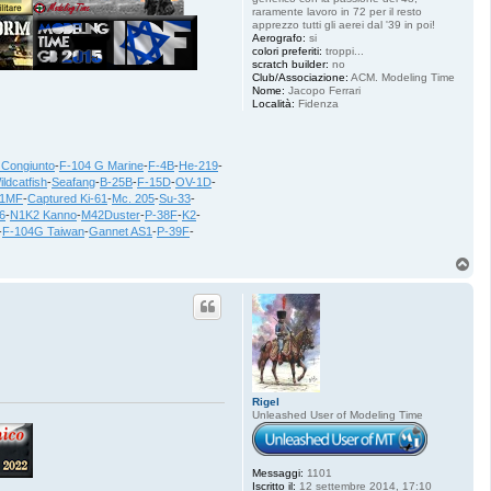
raramente lavoro in 72 per il resto
apprezzo tutti gli aerei dal '39 in poi!
Aerografo:
si
colori preferiti:
troppi...
scratch builder:
no
Club/Associazione:
ACM. Modeling Time
Nome:
Jacopo Ferrari
Località:
Fidenza
 Congiunto
-
F-104 G Marine
-
F-4B
-
He-219
-
ildcatfish
-
Seafang
-
B-25B
-
F-15D
-
OV-1D
-
21MF
-
Captured Ki-61
-
Mc. 205
-
Su-33
-
6
-
N1K2 Kanno
-
M42Duster
-
P-38F
-
K2
-
-
F-104G Taiwan
-
Gannet AS1
-
P-39F
-
T
o
p
Rigel
Unleashed User of Modeling Time
Messaggi:
1101
Iscritto il:
12 settembre 2014, 17:10