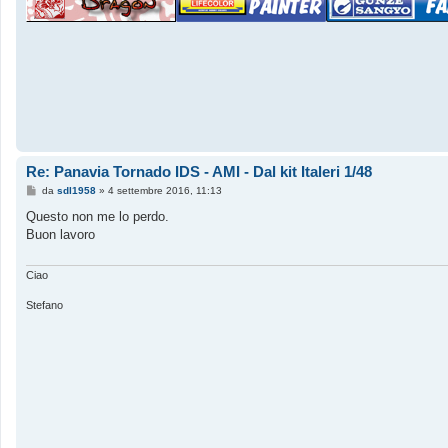
Re: Panavia Tornado IDS - AMI - Dal kit Italeri 1/48
M
da
sdl1958
»
4 settembre 2016, 11:13
e
s
Questo non me lo perdo.
s
Buon lavoro
a
g
g
i
Ciao
o
Stefano