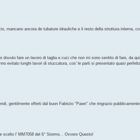
nizio, mancano ancora de tubature idrauliche e il resto della struttura interna,
ovuto fare un lavoro di taglia e cuci che non mi sono sentito di fare, da qui la
 evitato lunghi lavori di stuccatura, cos' le parti si presentato quasi perfetta
pendi, gentilmente offerti dal buon Fabrizio "Pawn" che ringrazio pubblicamente
 me scelto l' MM7058 del 6° Stormo... Ovvero Questo!