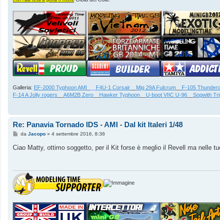
o
Galleria:
EF-2000 Typhoon AMI
_
__
F4U-1 Corsair
__
Mig 29A Fulcrum
__
F-105 Thunderc
F-14 A Jolly rogers
__
A6M2B Zero
__
Hawker Typhoon
__
U-boot VIIC U-96
__
Sopwith Tri
Re: Panavia Tornado IDS - AMI - Dal kit Italeri 1/48
M
da
Jacopo
»
4 settembre 2016, 8:36
e
s
Ciao Matty, ottimo soggetto, per il Kit forse è meglio il Revell ma nelle
s
a
g
g
i
o