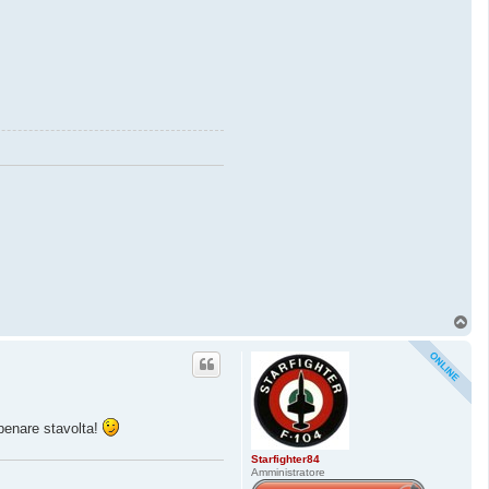
T
o
p
 penare stavolta!
Starfighter84
Amministratore