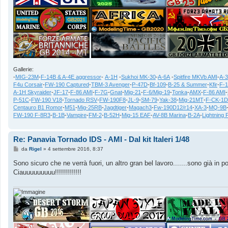
Gallerie:
-
MIG-23M
-
F-14B & A-4E aggressor
-
A-1H
-
Sukhoi MK-30
-
A-6A
-
Spitfire MKVb AMI
-
A-
F4u Corsair
-
FW-190 Captured
-
TBM-3 Avenger
-
P-47D
-
Bf-109
-
B-25 & Summer
-
Kfir
-
F-
A-1H Skyraider
-
JF-17
-
F-86 AMI
-
F-7G
-
Gnat
-
Mig-21
-
F-6/Mig-19
-
Tonka
-
AMX
-
F-86 AMI
-
P-51C
-
FW-190 V18
-
Tornado RSV
-
FW-190F8
-
JL-9
-
SM-79
-
Yak-38
-
Mig-21MT
-
F-CK-1D
Centauro B1 Romor
-
M51
-
Mig-25RB
-
Jagdtiger
-
Magach3
-
Fw-190D12/r14
-
XA-3
-
MQ-9B
FW-190 F-8R3
-
B-1B
-
Vampire
-
FM-2
-
B-52H
-
Mig-15 EAF
-
AV-8B Marina
-
B-2A
-
Lightning 
Re: Panavia Tornado IDS - AMI - Dal kit Italeri 1/48
M
da
Rigel
»
4 settembre 2016, 8:37
e
s
Sono sicuro che ne verrà fuori, un altro gran bel lavoro.......sono già in p
s
Ciauuuuuuuuu!!!!!!!!!!!!!
a
g
g
i
o