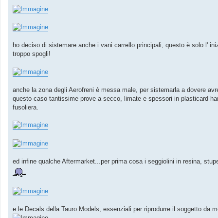
ho deciso di sistemare anche i vani carrello principali, questo è solo l' i
troppo spogli!
anche la zona degli Aerofreni è messa male, per sistemarla a dovere avrei d
questo caso tantissime prove a secco, limate e spessori in plasticard hanno
fusoliera.
ed infine qualche Aftermarket...per prima cosa i seggiolini in resina, stu
e le Decals della Tauro Models, essenziali per riprodurre il soggetto da