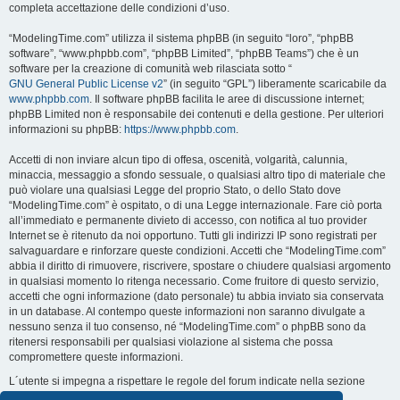
completa accettazione delle condizioni d’uso.
“ModelingTime.com” utilizza il sistema phpBB (in seguito “loro”, “phpBB
software”, “www.phpbb.com”, “phpBB Limited”, “phpBB Teams”) che è un
software per la creazione di comunità web rilasciata sotto “
GNU General Public License v2
” (in seguito “GPL”) liberamente scaricabile da
www.phpbb.com
. Il software phpBB facilita le aree di discussione internet;
phpBB Limited non è responsabile dei contenuti e della gestione. Per ulteriori
informazioni su phpBB:
https://www.phpbb.com
.
Accetti di non inviare alcun tipo di offesa, oscenità, volgarità, calunnia,
minaccia, messaggio a sfondo sessuale, o qualsiasi altro tipo di materiale che
può violare una qualsiasi Legge del proprio Stato, o dello Stato dove
“ModelingTime.com” è ospitato, o di una Legge internazionale. Fare ciò porta
all’immediato e permanente divieto di accesso, con notifica al tuo provider
Internet se è ritenuto da noi opportuno. Tutti gli indirizzi IP sono registrati per
salvaguardare e rinforzare queste condizioni. Accetti che “ModelingTime.com”
abbia il diritto di rimuovere, riscrivere, spostare o chiudere qualsiasi argomento
in qualsiasi momento lo ritenga necessario. Come fruitore di questo servizio,
accetti che ogni informazione (dato personale) tu abbia inviato sia conservata
in un database. Al contempo queste informazioni non saranno divulgate a
nessuno senza il tuo consenso, né “ModelingTime.com” o phpBB sono da
ritenersi responsabili per qualsiasi violazione al sistema che possa
compromettere queste informazioni.
L´utente si impegna a rispettare le regole del forum indicate nella sezione
seguente "Regole":
Guarda le regole del Forum