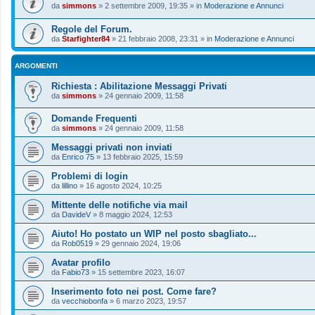
da
simmons
»
2 settembre 2009, 19:35
» in
Moderazione e Annunci
Regole del Forum.
da
Starfighter84
»
21 febbraio 2008, 23:31
» in
Moderazione e Annunci
ARGOMENTI
Richiesta : Abilitazione Messaggi Privati
da
simmons
»
24 gennaio 2009, 11:58
Domande Frequenti
da
simmons
»
24 gennaio 2009, 11:58
Messaggi privati non inviati
da
Enrico 75
»
13 febbraio 2025, 15:59
Problemi di login
da
lillino
»
16 agosto 2024, 10:25
Mittente delle notifiche via mail
da
DavideV
»
8 maggio 2024, 12:53
Aiuto! Ho postato un WIP nel posto sbagliato...
da
Rob0519
»
29 gennaio 2024, 19:06
Avatar profilo
da
Fabio73
»
15 settembre 2023, 16:07
Inserimento foto nei post. Come fare?
da
vecchiobonfa
»
6 marzo 2023, 19:57