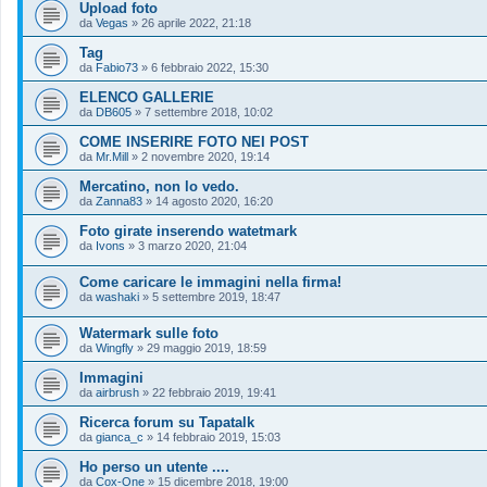
Upload foto
da
Vegas
»
26 aprile 2022, 21:18
Tag
da
Fabio73
»
6 febbraio 2022, 15:30
ELENCO GALLERIE
da
DB605
»
7 settembre 2018, 10:02
COME INSERIRE FOTO NEI POST
da
Mr.Mill
»
2 novembre 2020, 19:14
Mercatino, non lo vedo.
da
Zanna83
»
14 agosto 2020, 16:20
Foto girate inserendo watetmark
da
Ivons
»
3 marzo 2020, 21:04
Come caricare le immagini nella firma!
da
washaki
»
5 settembre 2019, 18:47
Watermark sulle foto
da
Wingfly
»
29 maggio 2019, 18:59
Immagini
da
airbrush
»
22 febbraio 2019, 19:41
Ricerca forum su Tapatalk
da
gianca_c
»
14 febbraio 2019, 15:03
Ho perso un utente ....
da
Cox-One
»
15 dicembre 2018, 19:00