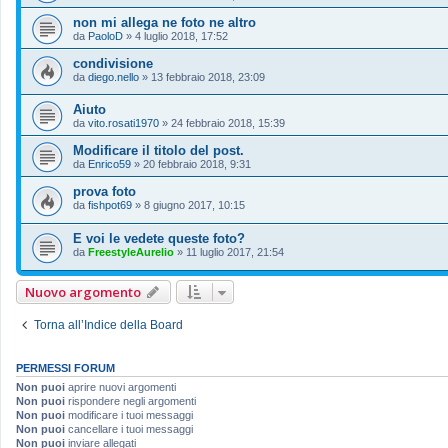
non mi allega ne foto ne altro
da
PaoloD
»
4 luglio 2018, 17:52
condivisione
da
diego.nello
»
13 febbraio 2018, 23:09
Aiuto
da
vito.rosati1970
»
24 febbraio 2018, 15:39
Modificare il titolo del post.
da
Enrico59
»
20 febbraio 2018, 9:31
prova foto
da
fishpot69
»
8 giugno 2017, 10:15
E voi le vedete queste foto?
da
FreestyleAurelio
»
11 luglio 2017, 21:54
Nuovo argomento
Torna all’Indice della Board
PERMESSI FORUM
Non puoi
aprire nuovi argomenti
Non puoi
rispondere negli argomenti
Non puoi
modificare i tuoi messaggi
Non puoi
cancellare i tuoi messaggi
Non puoi
inviare allegati