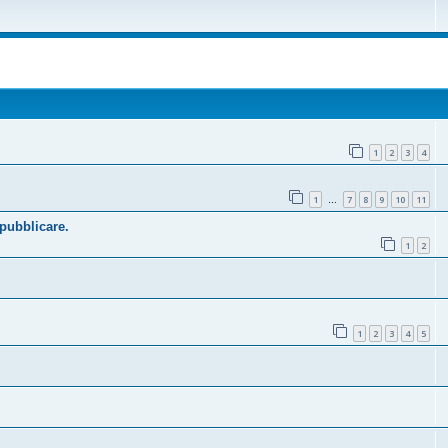
1
2
3
4
1
7
8
9
10
11
…
 pubblicare.
1
2
1
2
3
4
5