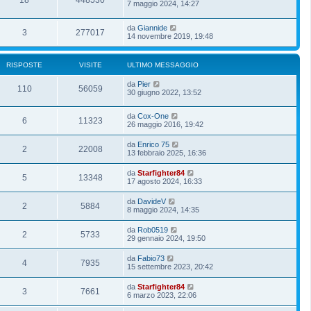
18
448530
7 maggio 2024, 14:27
da
Giannide
3
277017
14 novembre 2019, 19:48
RISPOSTE
VISITE
ULTIMO MESSAGGIO
da
Pier
110
56059
30 giugno 2022, 13:52
da
Cox-One
6
11323
26 maggio 2016, 19:42
da
Enrico 75
2
22008
13 febbraio 2025, 16:36
da
Starfighter84
5
13348
17 agosto 2024, 16:33
da
DavideV
2
5884
8 maggio 2024, 14:35
da
Rob0519
2
5733
29 gennaio 2024, 19:50
da
Fabio73
4
7935
15 settembre 2023, 20:42
da
Starfighter84
3
7661
6 marzo 2023, 22:06