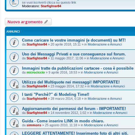
se vuoi iscriverti clicca su questo link
Moderatore:
Starfighter84
Nuovo argomento
ANNUNCI
Come caricare le vostre immagini (e documenti) su MT!
da
Starfighter84
»
20 aprile 2018, 15:11
» in
Moderazione e Annunci
Uso dei Messaggi Privati e sue conseguenze sul forum.
da
Starfighter84
»
11 maggio 2017, 11:06
» in
Moderazione e Annunci
Immagini tratte da pubblicazioni cartacee - cosa è possibile
da
microciccio
»
9 aprile 2016, 18:53
» in
Moderazione e Annunci
Utilizzo del Multiquote nei messaggi! IMPORTANTE!
da
Starfighter84
»
23 maggio 2014, 17:32
» in
Moderazione e Annunci
I tanti "Perchè?" di Modeling Time!!
da
Starfighter84
»
28 marzo 2014, 0:18
» in
Moderazione e Annunci
Aggiornamento dei permessi del forum - IMPORTANTE!
da
Starfighter84
»
14 novembre 2012, 1:02
» in
Moderazione e Annunci
Guida - Come inserire LINK in modo chiaro.
da
simmons
»
25 agosto 2010, 11:18
» in
Moderazione e Annunci
LEGGERE ATTENTAMENTE! Inserimento foto di altri siti.