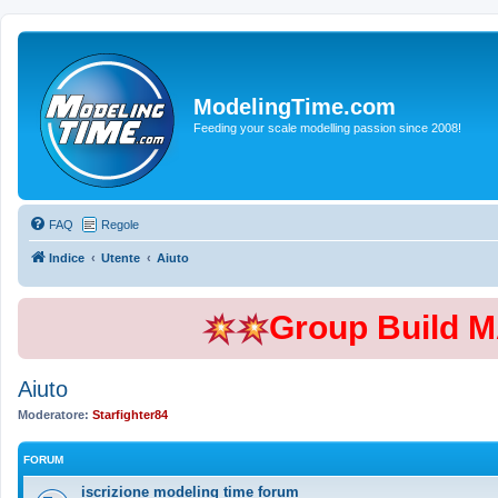
ModelingTime.com
Feeding your scale modelling passion since 2008!
FAQ
Regole
Indice
Utente
Aiuto
Group Build 
Aiuto
Moderatore:
Starfighter84
FORUM
iscrizione modeling time forum