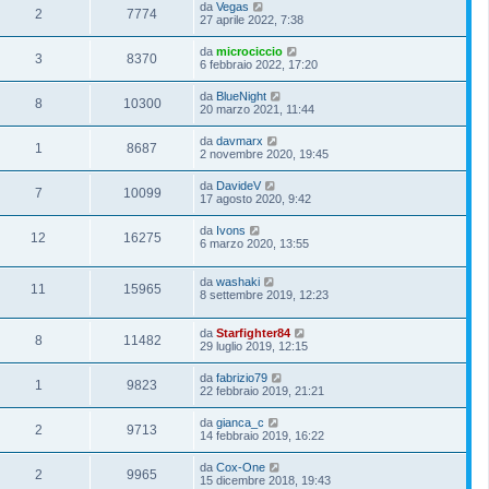
da
Vegas
2
7774
27 aprile 2022, 7:38
da
microciccio
3
8370
6 febbraio 2022, 17:20
da
BlueNight
8
10300
20 marzo 2021, 11:44
da
davmarx
1
8687
2 novembre 2020, 19:45
da
DavideV
7
10099
17 agosto 2020, 9:42
da
Ivons
12
16275
6 marzo 2020, 13:55
da
washaki
11
15965
8 settembre 2019, 12:23
da
Starfighter84
8
11482
29 luglio 2019, 12:15
da
fabrizio79
1
9823
22 febbraio 2019, 21:21
da
gianca_c
2
9713
14 febbraio 2019, 16:22
da
Cox-One
2
9965
15 dicembre 2018, 19:43