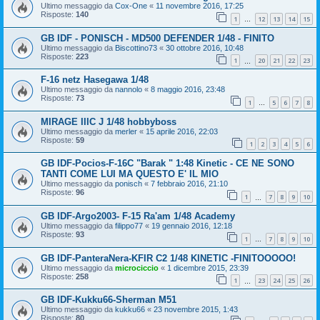
Ultimo messaggio da
Cox-One
«
11 novembre 2016, 17:25
Risposte:
140
1
12
13
14
15
…
GB IDF - PONISCH - MD500 DEFENDER 1/48 - FINITO
Ultimo messaggio da
Biscottino73
«
30 ottobre 2016, 10:48
Risposte:
223
1
20
21
22
23
…
F-16 netz Hasegawa 1/48
Ultimo messaggio da
nannolo
«
8 maggio 2016, 23:48
Risposte:
73
1
5
6
7
8
…
MIRAGE IIIC J 1/48 hobbyboss
Ultimo messaggio da
merler
«
15 aprile 2016, 22:03
Risposte:
59
1
2
3
4
5
6
GB IDF-Pocios-F-16C "Barak " 1:48 Kinetic - CE NE SONO
TANTI COME LUI MA QUESTO E' IL MIO
Ultimo messaggio da
ponisch
«
7 febbraio 2016, 21:10
Risposte:
96
1
7
8
9
10
…
GB IDF-Argo2003- F-15 Ra'am 1/48 Academy
Ultimo messaggio da
filippo77
«
19 gennaio 2016, 12:18
Risposte:
93
1
7
8
9
10
…
GB IDF-PanteraNera-KFIR C2 1/48 KINETIC -FINITOOOOO!
Ultimo messaggio da
microciccio
«
1 dicembre 2015, 23:39
Risposte:
258
1
23
24
25
26
…
GB IDF-Kukku66-Sherman M51
Ultimo messaggio da
kukku66
«
23 novembre 2015, 1:43
Risposte:
80