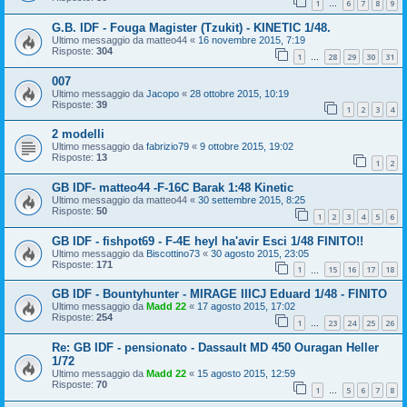
1
6
7
8
9
…
G.B. IDF - Fouga Magister (Tzukit) - KINETIC 1/48.
Ultimo messaggio da
matteo44
«
16 novembre 2015, 7:19
Risposte:
304
1
28
29
30
31
…
007
Ultimo messaggio da
Jacopo
«
28 ottobre 2015, 10:19
Risposte:
39
1
2
3
4
2 modelli
Ultimo messaggio da
fabrizio79
«
9 ottobre 2015, 19:02
Risposte:
13
1
2
GB IDF- matteo44 -F-16C Barak 1:48 Kinetic
Ultimo messaggio da
matteo44
«
30 settembre 2015, 8:25
Risposte:
50
1
2
3
4
5
6
GB IDF - fishpot69 - F-4E heyl ha'avir Esci 1/48 FINITO!!
Ultimo messaggio da
Biscottino73
«
30 agosto 2015, 23:05
Risposte:
171
1
15
16
17
18
…
GB IDF - Bountyhunter - MIRAGE IIICJ Eduard 1/48 - FINITO
Ultimo messaggio da
Madd 22
«
17 agosto 2015, 17:02
Risposte:
254
1
23
24
25
26
…
Re: GB IDF - pensionato - Dassault MD 450 Ouragan Heller
1/72
Ultimo messaggio da
Madd 22
«
15 agosto 2015, 12:59
Risposte:
70
1
5
6
7
8
…