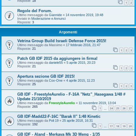
Risposte:
18
1
2
Regole del Forum.
Ultimo messaggio da
Giannide
«
14 novembre 2019, 19:48
Inviato in
Moderazione e Annunci
Risposte:
3
Argomenti
Vetrina Group Build Israeli Defense Force 2015!
Ultimo messaggio da
Massimo
«
17 febbraio 2016, 21:47
Risposte:
21
1
2
3
Patch GB IDF 2015 da aggiungere in firma!
Ultimo messaggio da
daniele55
«
5 aprile 2015, 20:23
Risposte:
21
1
2
3
Apertura sezione GB IDF 2015!
Ultimo messaggio da
Cox-One
«
4 aprile 2015, 11:23
Risposte:
25
1
2
3
GB IDF - FreestyleAurelio - F-16A "Netz"_Hasegawa 1/48 #
Update 21/10/2019
Ultimo messaggio da
FreestyleAurelio
«
11 novembre 2019, 13:04
Risposte:
265
1
24
25
26
27
…
GB IDF-Madd22-F-16C "Barak II" 1:48 Kinetic
Ultimo messaggio da
Poli 19
«
25 aprile 2018, 16:31
Risposte:
192
1
17
18
19
20
…
GB IDF - Aland - Merkava Mk 3D Meng - 1/35