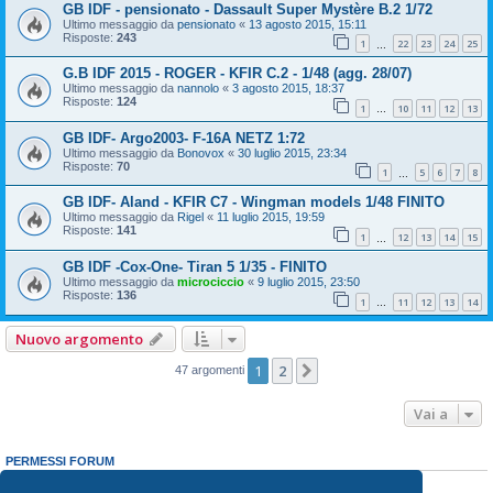
GB IDF - pensionato - Dassault Super Mystère B.2 1/72
Ultimo messaggio da
pensionato
«
13 agosto 2015, 15:11
Risposte:
243
1
22
23
24
25
…
G.B IDF 2015 - ROGER - KFIR C.2 - 1/48 (agg. 28/07)
Ultimo messaggio da
nannolo
«
3 agosto 2015, 18:37
Risposte:
124
1
10
11
12
13
…
GB IDF- Argo2003- F-16A NETZ 1:72
Ultimo messaggio da
Bonovox
«
30 luglio 2015, 23:34
Risposte:
70
1
5
6
7
8
…
GB IDF- Aland - KFIR C7 - Wingman models 1/48 FINITO
Ultimo messaggio da
Rigel
«
11 luglio 2015, 19:59
Risposte:
141
1
12
13
14
15
…
GB IDF -Cox-One- Tiran 5 1/35 - FINITO
Ultimo messaggio da
microciccio
«
9 luglio 2015, 23:50
Risposte:
136
1
11
12
13
14
…
Nuovo argomento
1
2
Prossimo
47 argomenti
Vai a
PERMESSI FORUM
Non puoi
aprire nuovi argomenti