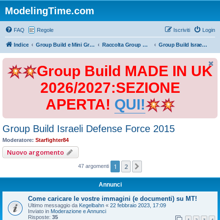
ModelingTime.com
FAQ
Regole
Iscriviti
Login
Indice
Group Build e Mini Group Build
Raccolta Group Build
Group Build Israeli Defense Force 2015
Group Build MADE IN UK
2026/2027:SEZIONE
APERTA!
QUI!
Group Build Israeli Defense Force 2015
Moderatore:
Starfighter84
Nuovo argomento
1
2
Prossimo
47 argomenti
Annunci
Come caricare le vostre immagini (e documenti) su MT!
Ultimo messaggio da
Kegelbahn
«
22 febbraio 2023, 17:09
Inviato in
Moderazione e Annunci
Risposte:
35
1
2
3
4