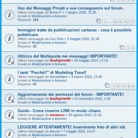
Uso dei Messaggi Privati e sue conseguenze sul forum.
Ultimo messaggio da
Bruno P
«
7 giugno 2026, 11:25
Inviato in
Moderazione e Annunci
Risposte:
104
1
8
9
10
11
…
Immagini tratte da pubblicazioni cartacee - cosa è possibile
pubblicare.
Ultimo messaggio da
Cox-One
«
3 maggio 2016, 12:18
Inviato in
Moderazione e Annunci
Risposte:
16
1
2
Utilizzo del Multiquote nei messaggi! IMPORTANTE!
Ultimo messaggio da
Starfighter84
«
23 maggio 2014, 17:32
Inviato in
Moderazione e Annunci
I tanti "Perchè?" di Modeling Time!!
Ultimo messaggio da
VorreiVolare
«
4 marzo 2020, 13:45
Inviato in
Moderazione e Annunci
Risposte:
42
1
2
3
4
5
Aggiornamento dei permessi del forum - IMPORTANTE!
Ultimo messaggio da
Starfighter84
«
14 novembre 2012, 1:02
Inviato in
Moderazione e Annunci
Guida - Come inserire LINK in modo chiaro.
Ultimo messaggio da
simmons
«
25 agosto 2010, 11:18
Inviato in
Moderazione e Annunci
LEGGERE ATTENTAMENTE! Inserimento foto di altri siti.
Ultimo messaggio da
daccia
«
7 maggio 2024, 14:27
Inviato in
Moderazione e Annunci