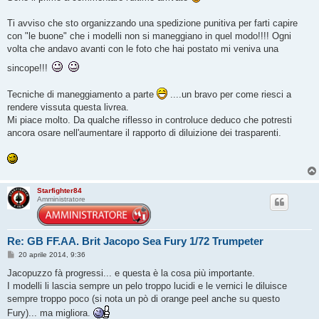
s
a
g
Ti avviso che sto organizzando una spedizione punitiva per farti capire
g
con "le buone" che i modelli non si maneggiano in quel modo!!!! Ogni
i
o
volta che andavo avanti con le foto che hai postato mi veniva una
sincope!!!
Tecniche di maneggiamento a parte
....un bravo per come riesci a
rendere vissuta questa livrea.
Mi piace molto. Da qualche riflesso in controluce deduco che potresti
ancora osare nell'aumentare il rapporto di diluizione dei trasparenti.
Starfighter84
Amministratore
Re: GB FF.AA. Brit Jacopo Sea Fury 1/72 Trumpeter
M
20 aprile 2014, 9:36
e
s
Jacopuzzo fà progressi... e questa è la cosa più importante.
s
I modelli li lascia sempre un pelo troppo lucidi e le vernici le diluisce
a
g
sempre troppo poco (si nota un pò di orange peel anche su questo
g
Fury)... ma migliora.
i