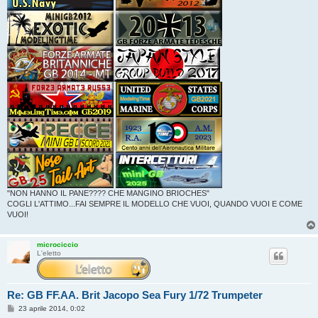
"NON HANNO IL PANE???? CHE MANGINO BRIOCHES"
COGLI L'ATTIMO...FAI SEMPRE IL MODELLO CHE VUOI, QUANDO VUOI E COME
VUOI!
microciccio
L'eletto
Re: GB FF.AA. Brit Jacopo Sea Fury 1/72 Trumpeter
M
23 aprile 2014, 0:02
e