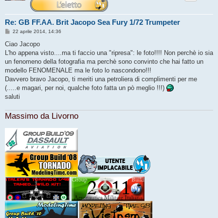
Re: GB FF.AA. Brit Jacopo Sea Fury 1/72 Trumpeter
M
22 aprile 2014, 14:36
e
s
Ciao Jacopo
s
L'ho appena visto....ma ti faccio una "ripresa": le foto!!!! Non perchè io sia
a
g
un fenomeno della fotografia ma perchè sono convinto che hai fatto un
g
modello FENOMENALE ma le foto lo nascondono!!!
i
o
Davvero bravo Jacopo, ti meriti una petroliera di complimenti per me
(.....e magari, per noi, qualche foto fatta un pò meglio !!!)
saluti
Massimo da Livorno