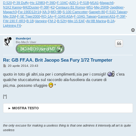
D.520
-
P-39 Duffy
-
Hs-129B3
-
P-39D
-
F-104C
-
A2D-1
-
P-51B
-
M1A1
-
Magach6
-
N1K2 Kanno
-
M42Duster
-
P-38F
-
K2
-
Centauro B1 Romor
-
M51
-
Mig-25RB
-
Jagdtiger
-
Magach3
-
Fw-190D12/r14
-
XA-3
-
MQ-9B
-
S-100 Camcotter
-
Saeqeh-80
-
F-51D Taiwan
-
Mig-31M
-
F-5E Tiger2000
-
RQ-1A+
-
F-104S ASA
-
F-104G Taiwan
-
Gannet AS1
-
P-39F
-
FW-190 F-8R3
-
B-1B
-
Vampire
-
FM-2
-
B-52H
-
Mig-15 EAF
-
AV-8B Marina
-
B-2A
-
Lightning F6
-
thunderjet
Bio-Mech User
Re: GB FF.AA. Brit Jacopo Sea Fury 1/72 Trumpeter
M
20 aprile 2014, 23:43
e
s
quoto in toto gli altri,sia per i complimenti,sia per i consigli!
c'era
s
qualche stuccaturina sul raccordo ala-fusoliera da curare di
a
g
più,ma..possono sfuggire
*
g
i
o
[*]
► MOSTRA TESTO
the only excuse for making a useless thing is that one admires it intensely.all art is quite
useless