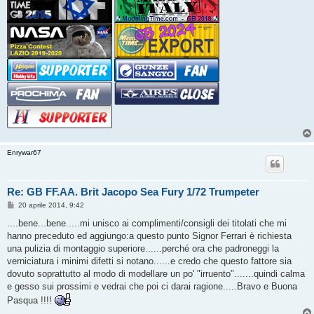
Enrywar67
Re: GB FF.AA. Brit Jacopo Sea Fury 1/72 Trumpeter
M
20 aprile 2014, 9:42
e
s
....bene...bene.....mi unisco ai complimenti/consigli dei titolati che mi
s
hanno preceduto ed aggiungo:a questo punto Signor Ferrari è richiesta
a
g
una pulizia di montaggio superiore......perché ora che padroneggi la
g
verniciatura i minimi difetti si notano......e credo che questo fattore sia
i
o
dovuto soprattutto al modo di modellare un po' "irruento".......quindi calma
e gesso sui prossimi e vedrai che poi ci darai ragione.....Bravo e Buona
Pasqua !!!!