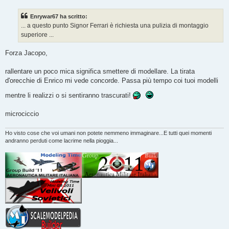
s
s
Enrywar67 ha scritto:
a
g
... a questo punto Signor Ferrari è richiesta una pulizia di montaggio
g
superiore ...
i
o
Forza Jacopo,
rallentare un poco mica significa smettere di modellare. La tirata
d'orecchie di Enrico mi vede concorde. Passa più tempo coi tuoi modelli
mentre li realizzi o si sentiranno trascurati!
microciccio
Ho visto cose che voi umani non potete nemmeno immaginare...E tutti quei momenti
andranno perduti come lacrime nella pioggia...