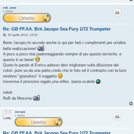
rob_zone
L'eletto
Re: GB FF.AA. Brit Jacopo Sea Fury 1/72 Trumpeter
M
20 aprile 2014, 13:52
e
s
Bene Jacopo,mi accodo anche io qui per farti i complimenti per un'altra
s
bella realizzazione!
a
g
A poco a poco stai padroneggiando sempre di piu queste tecniche..e
g
questo è un bene!
i
o
Quoto le parole di Enrico,adesso devi migliorare sulla diluizione dei
colori..pure se,da una parte,credo che le foto ed il contrasto con la luce
rendono "granuloso" il soggetto
Insomma il prossimo regalo,una reflex..basta scatole
saluti
RoB da Messina
Jacopo
L'eletto
Re: GB FF.AA. Brit Jacopo Sea Fury 1/72 Trumpeter