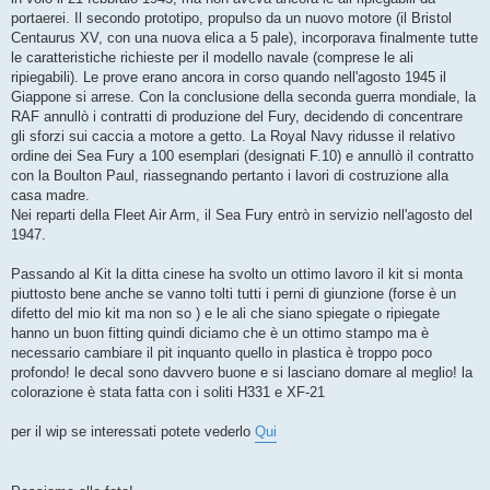
portaerei. Il secondo prototipo, propulso da un nuovo motore (il Bristol
Centaurus XV, con una nuova elica a 5 pale), incorporava finalmente tutte
le caratteristiche richieste per il modello navale (comprese le ali
ripiegabili). Le prove erano ancora in corso quando nell'agosto 1945 il
Giappone si arrese. Con la conclusione della seconda guerra mondiale, la
RAF annullò i contratti di produzione del Fury, decidendo di concentrare
gli sforzi sui caccia a motore a getto. La Royal Navy ridusse il relativo
ordine dei Sea Fury a 100 esemplari (designati F.10) e annullò il contratto
con la Boulton Paul, riassegnando pertanto i lavori di costruzione alla
casa madre.
Nei reparti della Fleet Air Arm, il Sea Fury entrò in servizio nell'agosto del
1947.
Passando al Kit la ditta cinese ha svolto un ottimo lavoro il kit si monta
piuttosto bene anche se vanno tolti tutti i perni di giunzione (forse è un
difetto del mio kit ma non so ) e le ali che siano spiegate o ripiegate
hanno un buon fitting quindi diciamo che è un ottimo stampo ma è
necessario cambiare il pit inquanto quello in plastica è troppo poco
profondo! le decal sono davvero buone e si lasciano domare al meglio! la
colorazione è stata fatta con i soliti H331 e XF-21
per il wip se interessati potete vederlo
Qui