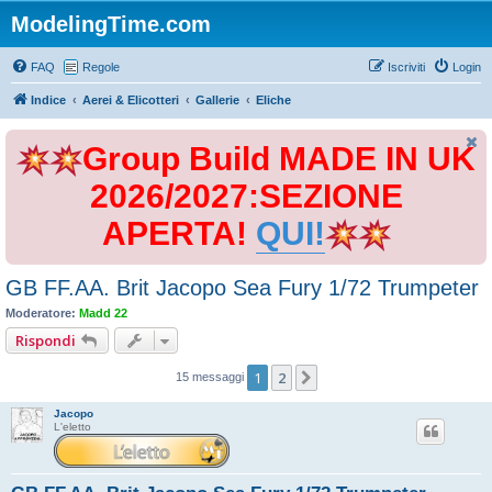
ModelingTime.com
FAQ
Regole
Iscriviti
Login
Indice
Aerei & Elicotteri
Gallerie
Eliche
Group Build MADE IN UK
2026/2027:SEZIONE
APERTA!
QUI!
GB FF.AA. Brit Jacopo Sea Fury 1/72 Trumpeter
Moderatore:
Madd 22
Rispondi
1
2
Prossimo
15 messaggi
Jacopo
L'eletto