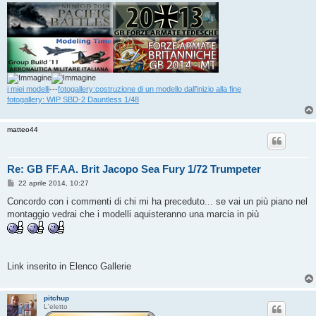
i miei modelli
---
fotogallery:costruzione di un modello dall'inizio alla fine
fotogallery: WIP SBD-2 Dauntless 1/48
matteo44
Re: GB FF.AA. Brit Jacopo Sea Fury 1/72 Trumpeter
M
22 aprile 2014, 10:27
e
s
Concordo con i commenti di chi mi ha preceduto... se vai un più piano nel
s
montaggio vedrai che i modelli aquisteranno una marcia in più
a
g
g
i
o
Link inserito in Elenco Gallerie
pitchup
L'eletto