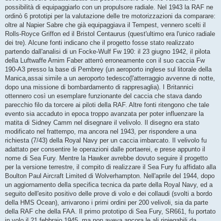
possibilità di equipaggiarlo con un propulsore radiale. Nel 1943 la RAF ne
ordinò 6 prototipi per la valutazione delle tre motorizzazioni da comparare:
oltre al Napier Sabre che già equipaggiava il Tempest, vennero scelti il
Rolls-Royce Griffon ed il Bristol Centaurus (quest'ultimo era l'unico radiale
dei tre). Alcune fonti indicano che il progetto fosse stato realizzato
partendo dall'analisi di un Focke-Wulf Fw 190: il 23 giugno 1942, il pilota
della Luftwaffe Arnim Faber atterrò erroneamente con il suo caccia Fw
190-A3 presso la base di Pembrey (un aeroporto inglese sul litorale della
Manica,assai simile a un aeroporto tedesco(l'atterraggio avvenne di notte,
dopo una missione di bombardamento di rappresaglia). I Britannici
ottennero così un esemplare funzionante del caccia che stava dando
parecchio filo da torcere ai piloti della RAF. Altre fonti ritengono che tale
evento sia accaduto in epoca troppo avanzata per poter influenzare la
matita di Sidney Camm nel disegnare il velivolo. Il disegno era stato
modificato nel frattempo, ma ancora nel 1943, per rispondere a una
richiesta (7/43) della Royal Navy per un caccia imbarcato. Il velivolo fu
adattato per consentire le operazioni dalle portaerei, e prese appunto il
nome di Sea Fury. Mentre la Hawker avrebbe dovuto seguire il progetto
per la versione terrestre, il compito di realizzare il Sea Fury fu affidato alla
Boulton Paul Aircraft Limited di Wolverhampton. Nell'aprile del 1944, dopo
un aggiornamento della specifica tecnica da parte della Royal Navy, ed a
seguito dell'esito positivo delle prove di volo e dei collaudi (svolti a bordo
della HMS Ocean), arrivarono i primi ordini per 200 velivoli, sia da parte
della RAF che della FAA. Il primo prototipo di Sea Fury, SR661, fu portato
in volo il 21 febbraio 1945, ma non aveva ancora le ali ripiegabili da