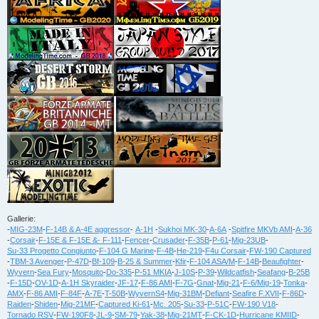
Gallerie:
-
MIG-23M
-
F-14B & A-4E aggressor
-
A-1H
-
Sukhoi MK-30
-
A-6A
-
Spitfire MKVb AMI
-
A-36
-
Corsair
-
F-15E & F-15E &- F-111
-
Fencer
-
Crusader
-
F-35B
-
P-61
-
Mig-23UB
-
Su-33 Progetto Congiunto
-
F-104 G Marine
-
F-4B
-
He-219
-
F4u Corsair
-
FW-190 Captured
-
TBM-3 Avenger
-
P-47D
-
Bf-109
-
B-25 & Summer
-
Kfir
-
F-104 ASA/M
-
F-14B
-
Beaufighter
-
Wyvern
-
Sea Fury
-
Mosquito
-
Do-335
-
P-51 MKIA
-
J-10S
-
P-39
-
Wildcatfish
-
Seafang
-
B-25B
-
F-15D
-
OV-1D
-
A-1H Skyraider
-
JF-17
-
F-86 AMI
-
F-7G
-
Gnat
-
Mig-21
-
F-6/Mig-19
-
Tonka
-
AMX
-
F-86 AMI
-
F-84F
-
A-7E
-
T-50B
-
WyvernS4
-
Mig-31BM
-
Defiant
-
Seafire F.XVII
-
F-86D
-
Raiden
-
Shiden
-
Mig-21MF
-
Captured Ki-61
-
Mc. 205
-
Su-33
-
P-51C
-
FW-190 V18
-
Tornado RSV
-
FW-190F8
-
JL-9
-
SM-79
-
Yak-38
-
Mig-21MT
-
F-CK-1D
-
Hurricane KMIID
-