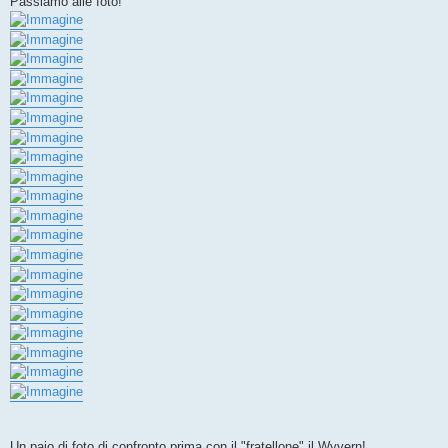
Passiamo alle foto!
Un paio di foto di confronto prima con il "fratellone" il Wyvern!