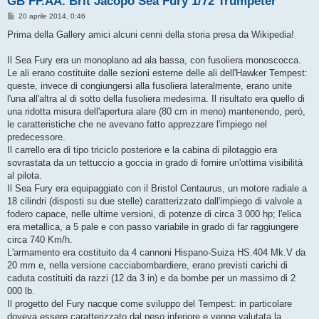
GB FF.AA. Brit Jacopo Sea Fury 1/72 Trumpeter
M
20 aprile 2014, 0:46
e
s
Prima della Gallery amici alcuni cenni della storia presa da Wikipedia!
s
a
g
Il Sea Fury era un monoplano ad ala bassa, con fusoliera monoscocca.
g
Le ali erano costituite dalle sezioni esterne delle ali dell'Hawker Tempest:
i
o
queste, invece di congiungersi alla fusoliera lateralmente, erano unite
l'una all'altra al di sotto della fusoliera medesima. Il risultato era quello di
una ridotta misura dell'apertura alare (80 cm in meno) mantenendo, però,
le caratteristiche che ne avevano fatto apprezzare l'impiego nel
predecessore.
Il carrello era di tipo triciclo posteriore e la cabina di pilotaggio era
sovrastata da un tettuccio a goccia in grado di fornire un'ottima visibilità
al pilota.
Il Sea Fury era equipaggiato con il Bristol Centaurus, un motore radiale a
18 cilindri (disposti su due stelle) caratterizzato dall'impiego di valvole a
fodero capace, nelle ultime versioni, di potenze di circa 3 000 hp; l'elica
era metallica, a 5 pale e con passo variabile in grado di far raggiungere
circa 740 Km/h.
L'armamento era costituito da 4 cannoni Hispano-Suiza HS.404 Mk.V da
20 mm e, nella versione cacciabombardiere, erano previsti carichi di
caduta costituiti da razzi (12 da 3 in) e da bombe per un massimo di 2
000 lb.
Il progetto del Fury nacque come sviluppo del Tempest: in particolare
doveva essere caratterizzato dal peso inferiore e venne valutata la