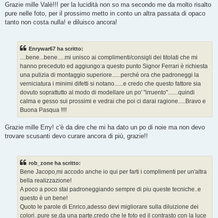
Grazie mille Valè!!! per la lucidità non so ma secondo me da molto risalto
pure nelle foto, per il prossimo metto in conto un altra passata di opaco
tanto non costa nulla! e diluisco ancora!
Enrywar67 ha scritto:
....bene...bene.....mi unisco ai complimenti/consigli dei titolati che mi
hanno preceduto ed aggiungo:a questo punto Signor Ferrari è richiesta
una pulizia di montaggio superiore......perché ora che padroneggi la
verniciatura i minimi difetti si notano......e credo che questo fattore sia
dovuto soprattutto al modo di modellare un po' "irruento".......quindi
calma e gesso sui prossimi e vedrai che poi ci darai ragione.....Bravo e
Buona Pasqua !!!!
Grazie mille Erry! c'è da dire che mi ha dato un po di noie ma non devo
trovare scusanti devo curare ancora di più, grazie!!
rob_zone ha scritto:
Bene Jacopo,mi accodo anche io qui per farti i complimenti per un'altra
bella realizzazione!
A poco a poco stai padroneggiando sempre di piu queste tecniche..e
questo è un bene!
Quoto le parole di Enrico,adesso devi migliorare sulla diluizione dei
colori..pure se,da una parte,credo che le foto ed il contrasto con la luce