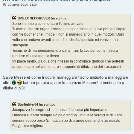
M
20 aprile 2014, 23:34
e
s
s
SPILLONEFOREVER ha scritto:
a
g
Sono il primo a commentare l'ultimo arrivato
g
Ti avviso che sto organizzando una spedizione punitiva per farti capire
i
o
con "le buone" che i modelli non si maneggiano in quel modo!!!! Ogni
volta che andavo avanti con le foto che hai postato mi veniva una
sincope!!!
Tecniche di maneggiamento a parte ....un bravo per come riesci a
rendere vissuta questa livrea.
Mi piace molto. Da qualche riflesso in controluce deduco che potresti
ancora osare nell'aumentare il rapporto di diluizione dei trasparenti.
Salve Messere! come li dovrei maneggiare? sono abituato a maneggiare
altro
battuta gratuita aparte la ringrazio Messere! e continuerò a
diluire di più!
Starfighter84 ha scritto:
Jacopuzzo fà progressi... e questa è la cosa più importante.
I modelli li lascia sempre un pelo troppo lucidi e le vernici le diluisce
sempre troppo poco (si nota un pò di orange peel anche su questo
Fury)... ma migliora.