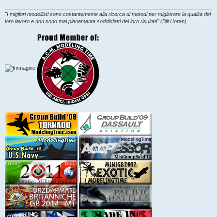
o
"I migliori modellisti sono costantemente alla ricerca di metodi per migliorare la qualità del
loro lavoro e non sono mai pienamente soddisfatti dei loro risultati" (Bill Horan)