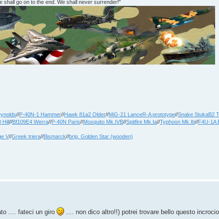
 shall go on to the end. We shall never surrender!"
ynolds
//
P-40N-1 Hammer
//
Hawk 81a2 Older
//
MiG-21 LanceR-A prototype
//
Snake StukaB2 
 Hill
//
Bf109E4 Werra
//
P-40N Paris
//
Mosquito Mk.IVB
//
Spitfire Mk.Ia
//
Typhoon Mk.Ib
//
F4U-1A 
ge V
//
Greek triera
//
Bismarck
//
brig. Golden Star (wooden)
o .... fateci un giro
.... non dico altro!!) potrei trovare bello questo incroci