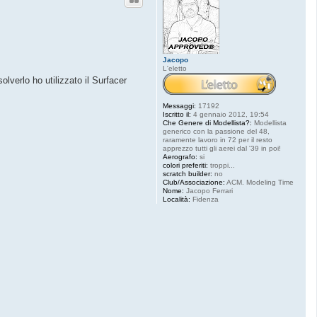
Jacopo
L'eletto
olverlo ho utilizzato il Surfacer
Messaggi:
17192
Iscritto il:
4 gennaio 2012, 19:54
Che Genere di Modellista?:
Modellista
generico con la passione del 48,
raramente lavoro in 72 per il resto
apprezzo tutti gli aerei dal '39 in poi!
Aerografo:
si
colori preferiti:
troppi...
scratch builder:
no
Club/Associazione:
ACM. Modeling Time
Nome:
Jacopo Ferrari
Località:
Fidenza