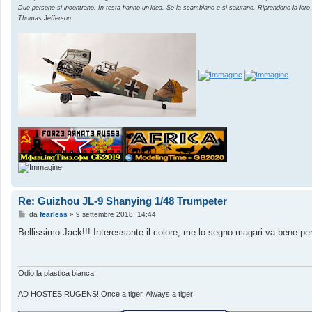
Due persone si incontrano. In testa hanno un’idea. Se la scambiano e si salutano. Riprendono la loro
Thomas Jefferson
Re: Guizhou JL-9 Shanying 1/48 Trumpeter
M
da
fearless
»
9 settembre 2018, 14:44
e
s
Bellissimo Jack!!! Interessante il colore, me lo segno magari va bene per
s
a
g
g
i
Odio la plastica bianca!!
o
AD HOSTES RUGENS! Once a tiger, Always a tiger!