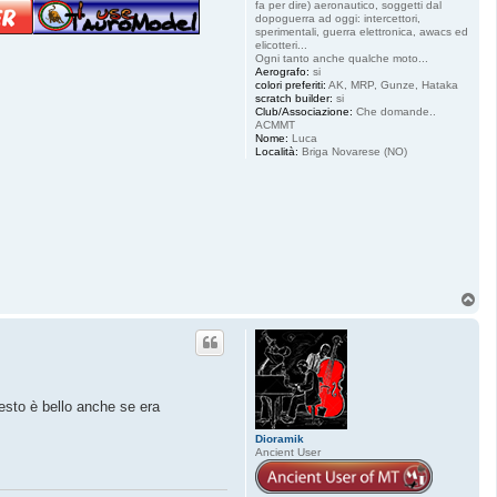
fa per dire) aeronautico, soggetti dal
dopoguerra ad oggi: intercettori,
sperimentali, guerra elettronica, awacs ed
elicotteri...
Ogni tanto anche qualche moto...
Aerografo:
si
colori preferiti:
AK, MRP, Gunze, Hataka
scratch builder:
si
Club/Associazione:
Che domande..
ACMMT
Nome:
Luca
Località:
Briga Novarese (NO)
T
o
p
uesto è bello anche se era
Dioramik
Ancient User