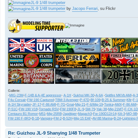
JL-9 1/48 trumpeter
JL-9 1/48 trumpeter
by
Jacopo Ferrari
, su Flickr
Gallerie:
-
MIG-23M
-
F-14B & A-4E aggressor
-
A-1H
-
Sukhoi MK-30
-
A-6A
-
Spitfire MKVb AMI
-
A-
F4u Corsair
-
FW-190 Captured
-
TBM-3 Avenger
-
P-47D
-
Bf-109
-
B-25 & Summer
-
Kfir
-
F-
A-1H Skyraider
-
JF-17
-
F-86 AMI
-
F-7G
-
Gnat
-
Mig-21
-
F-6/Mig-19
-
Tonka
-
AMX
-
F-86 AMI
-
P-51C
-
FW-190 V18
-
Tornado RSV
-
FW-190F8
-
JL-9
-
SM-79
-
Yak-38
-
Mig-21MT
-
F-CK-1D
Centauro B1 Romor
-
M51
-
Mig-25RB
-
Jagdtiger
-
Magach3
-
Fw-190D12/r14
-
XA-3
-
MQ-9B
FW-190 F-8R3
-
B-1B
-
Vampire
-
FM-2
-
B-52H
-
Mig-15 EAF
-
AV-8B Marina
-
B-2A
-
Lightning 
Re: Guizhou JL-9 Shanying 1/48 Trumpeter