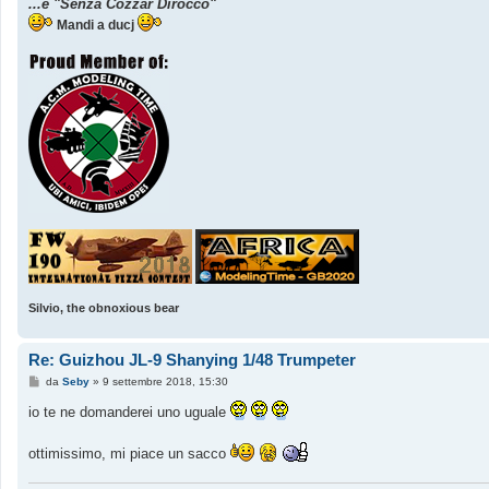
...e "Senza Cozzar Dirocco"
Mandi a ducj
Silvio, the obnoxious bear
Re: Guizhou JL-9 Shanying 1/48 Trumpeter
M
da
Seby
»
9 settembre 2018, 15:30
e
s
io te ne domanderei uno uguale
s
a
g
ottimissimo, mi piace un sacco
g
i
o