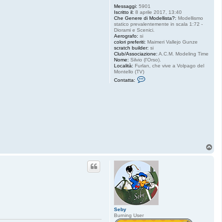
Messaggi:
5901
Iscritto il:
8 aprile 2017, 13:40
Che Genere di Modellista?:
Modellismo
statico prevalentemente in scala 1:72 -
Diorami e Scenici.
Aerografo:
si
colori preferiti:
Maimeri Vallejo Gunze
scratch builder:
si
Club/Associazione:
A.C.M. Modeling Time
Nome:
Silvio (l'Orso).
Località:
Furlan, che vive a Volpago del
Montello (TV)
C
Contatta:
o
n
t
a
t
t
a
D
i
o
r
T
a
o
m
p
i
k
Seby
Burning User