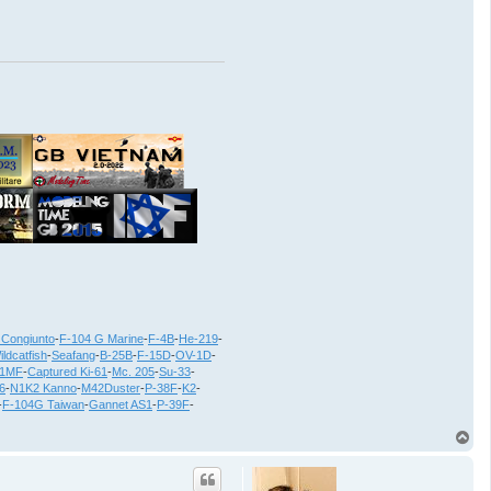
 Congiunto
-
F-104 G Marine
-
F-4B
-
He-219
-
ildcatfish
-
Seafang
-
B-25B
-
F-15D
-
OV-1D
-
21MF
-
Captured Ki-61
-
Mc. 205
-
Su-33
-
6
-
N1K2 Kanno
-
M42Duster
-
P-38F
-
K2
-
-
F-104G Taiwan
-
Gannet AS1
-
P-39F
-
T
o
p