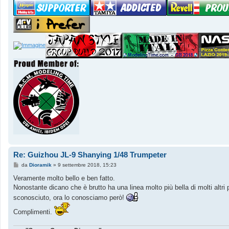
Re: Guizhou JL-9 Shanying 1/48 Trumpeter
M
da
Dioramik
»
9 settembre 2018, 15:23
e
s
Veramente molto bello e ben fatto.
s
Nonostante dicano che è brutto ha una linea molto più bella di molti altri
a
g
sconosciuto, ora lo conosciamo però!
g
i
Complimenti.
o