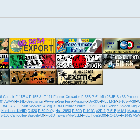
36
-
Corsair
-
F-15E & F-15E &- F-111
-
Fencer
-
Crusader
-
F-35B
-
P-61
-
Mig-23UB
-
Su-33 Progetto
104 ASA/M
-
F-14B
-
Beaufighter
-
Wyvern
-
Sea Fury
-
Mosquito
-
Do-335
-
P-51 MKIA
-
J-10S
-
P-39
-
W
F-84F
-
A-7E
-
T-50B
-
WyvernS4
-
Mig-31BM
-
Defiant
-
Seafire F.XVII
-
F-86D
-
Raiden
-
Shiden
-
Mig-
-
Hurricane KMIID
-
D.520
-
P-39 Duffy
-
Hs-129B3
-
P-39D
-
F-104C
-
A2D-1
-
P-51B
-
M1A1
-
Magach
-
S-100 Camcotter
-
Saeqeh-80
-
F-51D Taiwan
-
Mig-31M
-
F-5E Tiger2000
-
RQ-1A+
-
F-104S ASA
F6
-