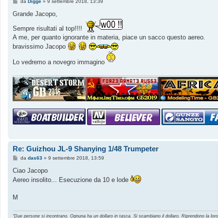
M
da
Digge
»
9 settembre 2018, 13:39
e
s
Grande Jacopo,
s
a
Sempre risultati al top!!!!
g
g
A me, per quanto ignorante in materia, piace un sacco questo aereo.
i
bravissimo Jacopo
o
Lo vedremo a novegro immagino
Re: Guizhou JL-9 Shanying 1/48 Trumpeter
M
da
das63
»
9 settembre 2018, 13:59
e
s
Ciao Jacopo
s
Aereo insolito... Esecuzione da 10 e lode
a
g
g
M
i
o
“Due persone si incontrano. Ognuna ha un dollaro in tasca. Si scambiano il dollaro. Riprendono la lor