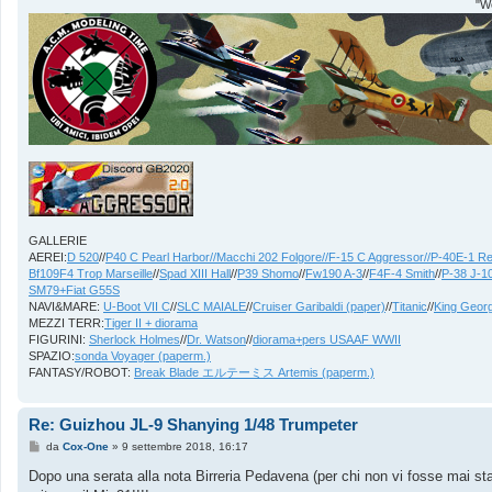
"We
GALLERIE
AEREI:
D 520
//
P40 C Pearl Harbor//
Macchi 202 Folgore//
F-15 C Aggressor//
P-40E-1 Re
Bf109F4 Trop Marseille
//
Spad XIII Hall
//
P39 Shomo
//
Fw190 A-3
//
F4F-4 Smith
//
P-38 J-10
SM79+Fiat G55S
NAVI&MARE:
U-Boot VII C
//
SLC MAIALE
//
Cruiser Garibaldi (paper)
//
Titanic
//
King Geor
MEZZI TERR:
Tiger II + diorama
FIGURINI:
Sherlock Holmes
//
Dr. Watson
//
diorama+pers USAAF WWII
SPAZIO:
sonda Voyager (paperm.)
FANTASY/ROBOT:
Break Blade エルテーミス Artemis (paperm.)
Re: Guizhou JL-9 Shanying 1/48 Trumpeter
M
da
Cox-One
»
9 settembre 2018, 16:17
e
s
Dopo una serata alla nota Birreria Pedavena (per chi non vi fosse mai stat
s