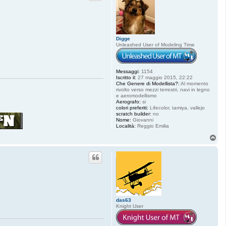
Digge
Unleashed User of Modeling Time
Messaggi:
1154
Iscritto il:
27 maggio 2015, 22:22
Che Genere di Modellista?:
Al momento
rivolto verso mezzi terrestri, navi in legno
e aeromodellismo
Aerografo:
si
colori preferiti:
Lifecolor, tamiya, vallejo
scratch builder:
no
Nome:
Giovanni
Località:
Reggio Emilia
T
o
p
das63
Knight User