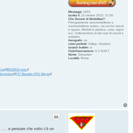
Messaggi:
2833
Iscritto il:
15 ottobre 2015, 21:30
Che Genere di Modellista?:
Principalmente aeromodellismo e
navimodellismo statico, ma anche veicoli
e spazio. Modelli in plastica, carta, legno
ecc. Collezionismo di die-cast di veicoli e
soldatini
Aerografo:
no
colori preferiti:
Vallejo, Humbrol
scratch builder:
si
Club/Associazione:
A.C.M.M.T.
Nome:
Sebastian
Località:
Roma
Trop
//
Bf109G6 rest.
//
Boyington
//
P47 Baseler+P51 Meyer
//
T
o
p
o ..... e pensare che sotto c'è un