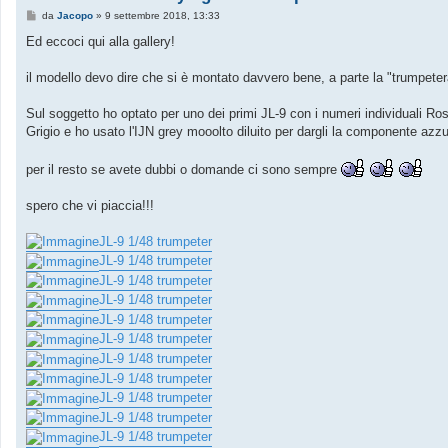
M
da
Jacopo
»
9 settembre 2018, 13:33
e
s
Ed eccoci qui alla gallery!
s
a
g
il modello devo dire che si è montato davvero bene, a parte la "trumpeterat
g
i
o
Sul soggetto ho optato per uno dei primi JL-9 con i numeri individuali Rossi
Grigio e ho usato l'IJN grey mooolto diluito per dargli la componente azzu
per il resto se avete dubbi o domande ci sono sempre
spero che vi piaccia!!!
JL-9 1/48 trumpeter
JL-9 1/48 trumpeter
JL-9 1/48 trumpeter
JL-9 1/48 trumpeter
JL-9 1/48 trumpeter
JL-9 1/48 trumpeter
JL-9 1/48 trumpeter
JL-9 1/48 trumpeter
JL-9 1/48 trumpeter
JL-9 1/48 trumpeter
JL-9 1/48 trumpeter