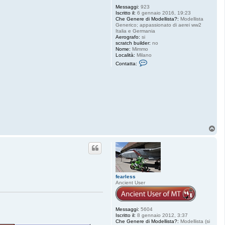
Messaggi:
923
Iscritto il:
6 gennaio 2016, 19:23
Che Genere di Modellista?:
Modellista
Generico; appassionato di aerei ww2
Italia e Germania
Aerografo:
si
scratch builder:
no
Nome:
Mimmo
Località:
Milano
C
Contatta:
o
n
t
a
t
t
a
d
a
s
6
T
3
o
p
fearless
Ancient User
Messaggi:
5604
Iscritto il:
8 gennaio 2012, 3:37
Che Genere di Modellista?:
Modellista (si