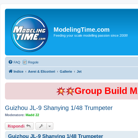
ModelingTime.com
Feeding your scale modelling passion since 2008!
FAQ
Regole
Indice
Aerei & Elicotteri
Gallerie
Jet
Group Build 
Guizhou JL-9 Shanying 1/48 Trumpeter
Moderatore:
Madd 22
Rispondi
Guizhou JL-9 Shanying 1/48 Trumpeter