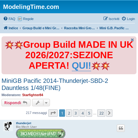
ModelingTime.com
FAQ
Regole
Iscriviti
Login
Indice
Group Build e Mini Group Build
Raccolta Mini Group Build
Mini G.B. Pacific Battles 2014.
Group Build MADE IN UK
2026/2027:SEZIONE
APERTA!
QUI!
MiniGB Pacific 2014-Thunderjet-SBD-2
Dauntless 1/48(FINE)
Moderatore:
Starfighter84
Rispondi
Pagina
1
di
22
1
2
3
4
5
22
Prossimo
217 messaggi
…
thunderjet
Bio-Mech User