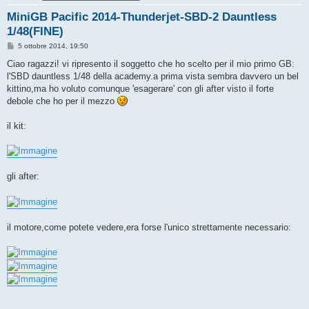
MiniGB Pacific 2014-Thunderjet-SBD-2 Dauntless
1/48(FINE)
M
5 ottobre 2014, 19:50
e
s
Ciao ragazzi! vi ripresento il soggetto che ho scelto per il mio primo GB:
s
l'SBD dauntless 1/48 della academy.a prima vista sembra davvero un bel
a
g
kittino,ma ho voluto comunque 'esagerare' con gli after visto il forte
g
debole che ho per il mezzo
i
o
il kit:
gli after:
il motore,come potete vedere,era forse l'unico strettamente necessario: