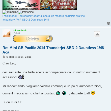
i miei modelli
---
fotogallery:costruzione di un modello dall'inizio alla fine
fotogallery: WIP SBD-2 Dauntless 1/48
microciccio
L'eletto
Re: Mini GB Pacific 2014-Thunderjet-SBD-2 Dauntless 1/48
Aca
M
5 ottobre 2014, 23:11
e
s
Ciao Leo,
s
a
g
decisamente una bella scelta accompagnata da un nutrito numero di
g
accessori!
i
o
Mi raccomando, vogliamo vedere comunque un po di autocostruzioni,
come il meccanismo che hai postato
, da parte tua!!
Buon mini GB.