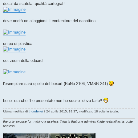
decal da scatola..qualità cartograf!
dove andrà ad alloggiarsi il contenitore del canottino
un po di plastica..
set zoom della eduard
l'esemplare sarà quello del boxart (BuNo 2106, VMSB 241)
bene..ora che l'ho presentato non ho scuse..devo farlo!!
Ultima modifica di
thunderjet
il 24 aprile 2015, 19:37, modificato 18 volte in totale.
the only excuse for making a useless thing is that one admires it intensely.all art is quite
useless