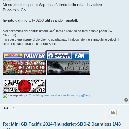
s
Mi sa che il n questo Wip ci sarà tanta bella roba da vedere.....
a
g
Buon mini Gb
g
i
o
Inviato dal mio GT-I8260 utilizzando Tapatalk
Mai nell'ambito dei conflitti umani, così tanto fu dovuto da tanti a tanto pochi. (W.
Churchill)
Ho speso gran parte di ciò che ho guadagnato in alcool, donne e macchine veloci. Il
resto l' ho sperperato... (George Best)
https://modelingtime.com/banner/bimotori.jpg[/img]
ROGER
Re: Mini GB Pacific 2014-Thunderjet-SBD-2 Dauntless 1/48