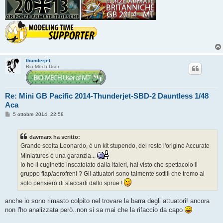
thunderjet
Bio-Mech User
Re: Mini GB Pacific 2014-Thunderjet-SBD-2 Dauntless 1/48
Aca
M
5 ottobre 2014, 22:58
e
s
s
davmarx ha scritto:
a
g
Grande scelta Leonardo, è un kit stupendo, del resto l'origine Accurate
g
Miniatures è una garanzia...
i
o
Io ho il cuginetto inscatolato dalla Italeri, hai visto che spettacolo il
gruppo flap/aerofreni ? Gli attuatori sono talmente sottili che tremo al
solo pensiero di staccarli dallo sprue !
anche io sono rimasto colpito nel trovare la barra degli attuatori! ancora
non l'ho analizzata però..non si sa mai che la rifaccio da capo