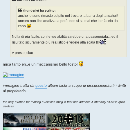
a
g
g
thunderjet ha scritto:
i
o
anche io sono rimasto colpito nel trovare la barra degli attuatori!
ancora non l'ho analizzata però..non si sa mai che la rifaccio da
capo
Nulla di più facile, con le tue abilità sarebbe una passeggiata... ed il
risultato sicuramente più realistico e fedele alla scala !!!
A presto, ciao.
mica tanto eh..è un meccanismo bello tosto!
immagine tratta da
questo
album flickr a scopo di discussione,tutti i diritti
al proprietario
the only excuse for making a useless thing is that one admires it intensely.all art is quite
useless