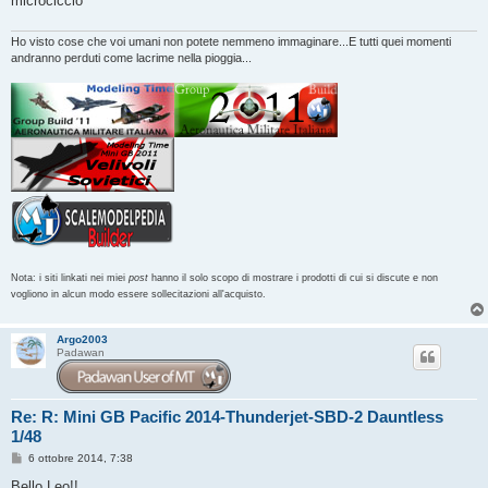
microciccio
Ho visto cose che voi umani non potete nemmeno immaginare...E tutti quei momenti
andranno perduti come lacrime nella pioggia...
Nota: i siti linkati nei miei
post
hanno il solo scopo di mostrare i prodotti di cui si discute e non
vogliono in alcun modo essere sollecitazioni all'acquisto.
Argo2003
Padawan
Re: R: Mini GB Pacific 2014-Thunderjet-SBD-2 Dauntless
1/48
M
6 ottobre 2014, 7:38
e
s
Bello Leo!!