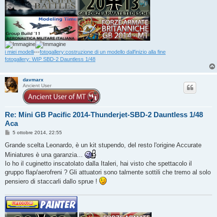
i miei modelli
---
fotogallery:costruzione di un modello dall'inizio alla fine
fotogallery: WIP SBD-2 Dauntless 1/48
davmarx
Ancient User
Re: Mini GB Pacific 2014-Thunderjet-SBD-2 Dauntless 1/48
Aca
M
5 ottobre 2014, 22:55
e
s
Grande scelta Leonardo, è un kit stupendo, del resto l'origine Accurate
s
Miniatures è una garanzia...
a
g
Io ho il cuginetto inscatolato dalla Italeri, hai visto che spettacolo il
g
gruppo flap/aerofreni ? Gli attuatori sono talmente sottili che tremo al solo
i
o
pensiero di staccarli dallo sprue !