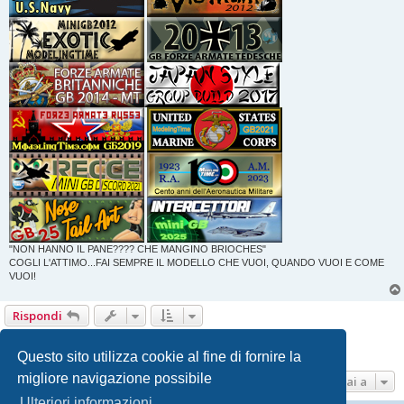
"NON HANNO IL PANE???? CHE MANGINO BRIOCHES"
COGLI L'ATTIMO...FAI SEMPRE IL MODELLO CHE VUOI, QUANDO VUOI E COME
VUOI!
Rispondi
Pagina
1
di
22
1
2
3
4
5
22
Prossimo
217 messaggi
…
Questo sito utilizza cookie al fine di fornire la
migliore navigazione possibile
Vai a
Ulteriori informazioni