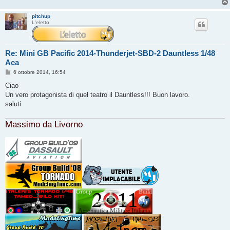
g
i
pitchup
o
L'eletto
Re: Mini GB Pacific 2014-Thunderjet-SBD-2 Dauntless 1/48
Aca
M
6 ottobre 2014, 16:54
e
s
Ciao
s
Un vero protagonista di quel teatro il Dauntless!!! Buon lavoro.
a
g
saluti
g
i
o
Massimo da Livorno