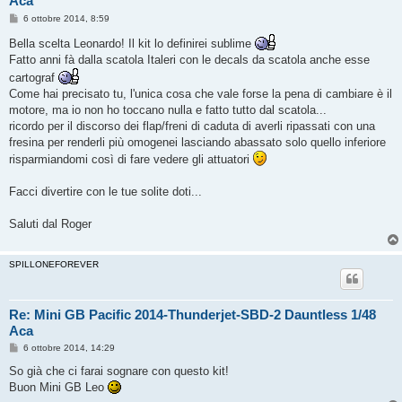
Aca
M
6 ottobre 2014, 8:59
e
s
Bella scelta Leonardo! Il kit lo definirei sublime
s
Fatto anni fà dalla scatola Italeri con le decals da scatola anche esse
a
g
cartograf
g
Come hai precisato tu, l'unica cosa che vale forse la pena di cambiare è il
i
o
motore, ma io non ho toccano nulla e fatto tutto dal scatola...
ricordo per il discorso dei flap/freni di caduta di averli ripassati con una
fresina per renderli più omogenei lasciando abassato solo quello inferiore
risparmiandomi così di fare vedere gli attuatori
Facci divertire con le tue solite doti...
Saluti dal Roger
SPILLONEFOREVER
Re: Mini GB Pacific 2014-Thunderjet-SBD-2 Dauntless 1/48
Aca
M
6 ottobre 2014, 14:29
e
s
So già che ci farai sognare con questo kit!
s
Buon Mini GB Leo
a
g