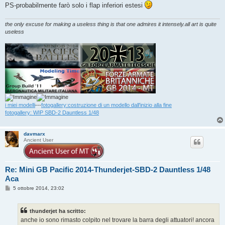
PS-probabilmente farò solo i flap inferiori estesi
the only excuse for making a useless thing is that one admires it intensely.all art is quite
useless
i miei modelli
---
fotogallery:costruzione di un modello dall'inizio alla fine
fotogallery: WIP SBD-2 Dauntless 1/48
davmarx
Ancient User
Re: Mini GB Pacific 2014-Thunderjet-SBD-2 Dauntless 1/48
Aca
M
5 ottobre 2014, 23:02
e
s
s
thunderjet ha scritto:
a
g
anche io sono rimasto colpito nel trovare la barra degli attuatori! ancora
g