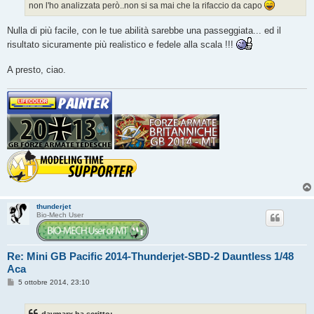
non l'ho analizzata però..non si sa mai che la rifaccio da capo
i
o
Nulla di più facile, con le tue abilità sarebbe una passeggiata... ed il
risultato sicuramente più realistico e fedele alla scala !!!
A presto, ciao.
thunderjet
Bio-Mech User
Re: Mini GB Pacific 2014-Thunderjet-SBD-2 Dauntless 1/48
Aca
M
5 ottobre 2014, 23:10
e
s
s
davmarx ha scritto: