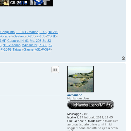
 Congiunto
-
F-104 G Marine
-
F-4B
-
He-219
-
ildcatfish
-
Seafang
-
B-25B
-
F-15D
-
OV-1D
-
21MF
-
Captured Ki-61
-
Mc. 205
-
Su-33
-
6
-
N1K2 Kanno
-
M42Duster
-
P-38F
-
K2
-
-
F-104G Taiwan
-
Gannet AS1
-
P-39F
-
T
o
p
comanche
Highlander User
Messaggi:
2401
Iscritto il:
17 febbraio 2013, 17:05
Che Genere di Modellista?:
Modellista
aeronautico alle prime armi, i miei
soggetti sono soprattutto i jet in scala