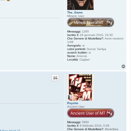
The..Game
Mimetic User
Messaggi:
1265
Iscritto il:
29 gennaio 2010, 23:30
Che Genere di Modellista?:
Aerei moderni
1/48
Aerografo:
si
colori preferiti:
Gunze Tamiya
scratch builder:
si
Nome:
Antonio
Località:
Cagliari
T
o
p
Psycho
Ancient User
Messaggi:
5900
Iscritto il:
6 febbraio 2010, 0:09
Che Genere di Modellista?:
Modellista