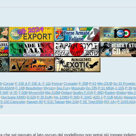
36
-
Corsair
-
F-15E & F-15E &- F-111
-
Fencer
-
Crusader
-
F-35B
-
P-61
-
Mig-23UB
-
Su-33 Progetto
104 ASA/M
-
F-14B
-
Beaufighter
-
Wyvern
-
Sea Fury
-
Mosquito
-
Do-335
-
P-51 MKIA
-
J-10S
-
P-39
-
W
F-84F
-
A-7E
-
T-50B
-
WyvernS4
-
Mig-31BM
-
Defiant
-
Seafire F.XVII
-
F-86D
-
Raiden
-
Shiden
-
Mig-
-
Hurricane KMIID
-
D.520
-
P-39 Duffy
-
Hs-129B3
-
P-39D
-
F-104C
-
A2D-1
-
P-51B
-
M1A1
-
Magach
-
S-100 Camcotter
-
Saeqeh-80
-
F-51D Taiwan
-
Mig-31M
-
F-5E Tiger2000
-
RQ-1A+
-
F-104S ASA
F6
-
a che sei passato al lato oscuro del modellismo non potrai più tornare indietro