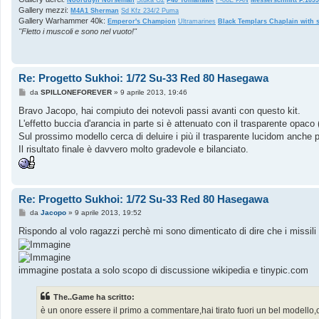
Noorduyn Norseman
Stuka G2
P40 Tomahawk
F-86E PAN
Messerschmitt P.109
Gallery mezzi:
M4A1 Sherman
Sd Kfz 234/2 Puma
Gallery Warhammer 40k:
Emperor's Champion
Ultramarines
Black Templars Chaplain with s
"Fletto i muscoli e sono nel vuoto!"
Re: Progetto Sukhoi: 1/72 Su-33 Red 80 Hasegawa
M
da
SPILLONEFOREVER
»
9 aprile 2013, 19:46
e
s
Bravo Jacopo, hai compiuto dei notevoli passi avanti con questo kit.
s
L'effetto buccia d'arancia in parte si è attenuato con il trasparente opaco (
a
g
Sul prossimo modello cerca di deluire i più il trasparente lucidom anche p
g
Il risultato finale è davvero molto gradevole e bilanciato.
i
o
Re: Progetto Sukhoi: 1/72 Su-33 Red 80 Hasegawa
M
da
Jacopo
»
9 aprile 2013, 19:52
e
s
Rispondo al volo ragazzi perchè mi sono dimenticato di dire che i missili 
s
a
g
g
immagine postata a solo scopo di discussione wikipedia e tinypic.com
i
o
The..Game ha scritto:
è un onore essere il primo a commentare,hai tirato fuori un bel modello,o