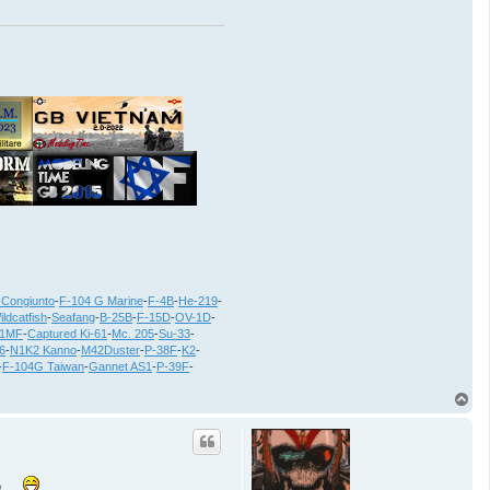
 Congiunto
-
F-104 G Marine
-
F-4B
-
He-219
-
ildcatfish
-
Seafang
-
B-25B
-
F-15D
-
OV-1D
-
21MF
-
Captured Ki-61
-
Mc. 205
-
Su-33
-
6
-
N1K2 Kanno
-
M42Duster
-
P-38F
-
K2
-
-
F-104G Taiwan
-
Gannet AS1
-
P-39F
-
T
o
p
....