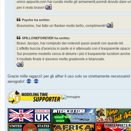
unico appunto,non hai curato molto gli armamenti,avresti dovuto dare un 
per il resto bravo!
Psycho ha scritto:
Bravissimo, hai fatto un flanker molto bello, complimenti!
SPILLONEFOREVER ha scritto:
Bravo Jacopo, hai compiuto dei notevoli passi avanti con questo kit.
L'effetto buccia d'arancia in parte si è attenuato con il trasparente opaco (
Sul prossimo modello cerca di deluire i più il trasparente lucidom anche
Il risultato finale è davvero molto gradevole e bilanciato.
Grazie mille ragazzi! per gli alfter li uso solo se strettamente necessario
aerografo!