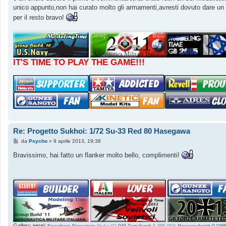
s
unico appunto,non hai curato molto gli armamenti,avresti dovuto dare un t
a
g
per il resto bravo!
g
i
o
IT'S TIME TO PLAY THE GAME!!!
Re: Progetto Sukhoi: 1/72 Su-33 Red 80 Hasegawa
M
da
Psycho
»
9 aprile 2013, 19:38
e
s
Bravissimo, hai fatto un flanker molto bello, complimenti!
s
a
g
g
i
o
Gallery aerei: