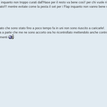
 inquanto non troppo curati dall'Hase per il resto va bene così! per chi vuole ris
iato!!! mentre evitate come la pesta il set per i Flap inquanto non vanno ben
dato che sono stato fino a poco tempo fa in uni non sono riuscito a caricarle!.
 a parte che me ne sono accorto ora ho ricontrollato mettendolo anche contro 
omenti