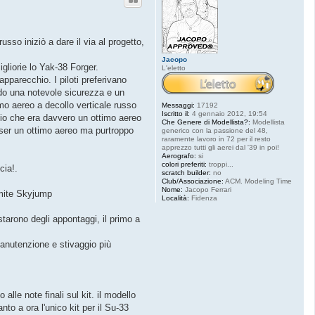
sso iniziò a dare il via al progetto,
Jacopo
gliorie lo Yak-38 Forger.
L'eletto
pparecchio. I piloti preferivano
endo una notevole sicurezza e un
mo aereo a decollo verticale russo
Messaggi:
17192
Iscritto il:
4 gennaio 2012, 19:54
hio che era davvero un ottimo aereo
Che Genere di Modellista?:
Modellista
sser un ottimo aereo ma purtroppo
generico con la passione del 48,
raramente lavoro in 72 per il resto
apprezzo tutti gli aerei dal '39 in poi!
Aerografo:
si
colori preferiti:
troppi...
cia!.
scratch builder:
no
Club/Associazione:
ACM. Modeling Time
Nome:
Jacopo Ferrari
amite Skyjump
Località:
Fidenza
starono degli appontaggi, il primo a
manutenzione e stivaggio più
alle note finali sul kit. il modello
 a ora l'unico kit per il Su-33