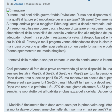
M
da
Jacopo
»
9 aprile 2013, 19:00
e
s
s
Durante i bui anni della guerra fredda l'aviazione Russa non disponeva di 
a
g
ma qual'è il fattore più importante per una portaeri? Gli aerei! Ovviamente
g
Ai tempi andava per la maggiore l'idea degli aerei a decollo verticale, qui
i
o
Un aereo riuscitissimo come caccia leggero di zanzare e moscerini, capace 
dimenticarsi della possibilità del decollo verticale fino alla miglioria d
adeguato motore! ma i problemi restavano la velocità (troppo bassa) e il 
era lo Yak-41 Freestyle ma il progetto venne abbandonato dopo la distruz
ma i russi provarono gli atterraggi verticali con un vento fortissimo e 
l'hanno sperimentato nel modo sbagliato).
I tentativi della marina russa per cercare un caccia continuarono e intant
Così pensarono di fare delle prove convertendo gli aerie disponibili in u
vennero testati il Mig-27, il Su-27, il Su-25 e il Mig-29 per tutti la versio
Dopo diversi test si decise per il Su-25, ma mancava un caccia da superior
atterrare sulla portaerei fu il Su-27k , ma il Mig-29 fu il primo a decollare.
Dopo vari test si è preferito il Su-27K da quel giorno chiamato Su-33 per
semplici e sopratutto più affidabilità e robustezza della cellula. Da quel 
Il Modello è finalmente finito dopo aver usato per la prima volta degli Afte
si monta davvero benetranne che nelle ali, insomma vi farà penare??? un