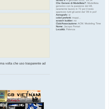
Iscritto il:
4 gennaio 2012, 19:54
Che Genere di Modellista?:
Modellista
generico con la passione del 48,
raramente lavoro in 72 per il resto
apprezzo tutti gli aerei dal '39 in poi!
Aerografo:
si
colori preferiti:
troppi...
scratch builder:
no
Club/Associazione:
ACM. Modeling Time
Nome:
Jacopo Ferrari
Località:
Fidenza
rima volta che uso trasparente ad