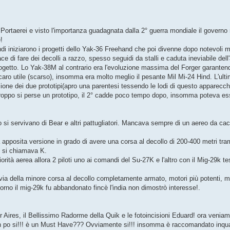
Portaerei e visto l'importanza guadagnata dalla 2° guerra mondiale il governo ru
!
ndi iniziarono i progetti dello Yak-36 Freehand che poi divenne dopo notevoli mi
di fare dei decolli a razzo, spesso seguidi da stalli e caduta ineviabile dell'a
el progetto. Lo Yak-38M al contrario era l'evoluzione massima del Forger garant
caro utile (scarso), insomma era molto meglio il pesante Mil Mi-24 Hind. L'ulti
ione dei due prototipi(apro una parentesi tessendo le lodi di questo apparecc
purtroppo si perse un prototipo, il 2° cadde poco tempo dopo, insomma poteva e
o si servivano di Bear e altri pattugliatori. Mancava sempre di un aereo da cac
na apposita versione in grado di avere una corsa al decollo di 200-400 metri tr
ne si chiamava K.
ità aerea allora 2 piloti uno ai comandi del Su-27K e l'altro con il Mig-29k te
 via della minore corsa al decollo completamente armato, motori più potenti, 
giorno il mig-29k fu abbandonato fincè l'india non dimostrò interesse!.
r Aires, il Bellissimo Radorme della Quik e le fotoincisioni Eduard! ora veniamo 
 po si!!! è un Must Have??? Ovviamente si!!! insomma è raccomandato inquanto