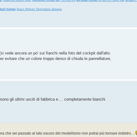
9B
Stuka B2 Desert viper
Henschel Hs-129 B2
FW-190 D9
Me-163B Komet
Bf-109 E3 Heinz Bar
Bf-109 F
kull helmet
Space Wolves Terminators diorama
si vede ancora un po' sui fianchi nella foto del cockpit dall'alto.
er evitare che un colore troppo denso di chiuda le pannellature,
sono gli ultimi usciti di fabbrica e.... completamente bianchi
ra che sei passato al lato oscuro del modellismo non potrai più tornare indietro....