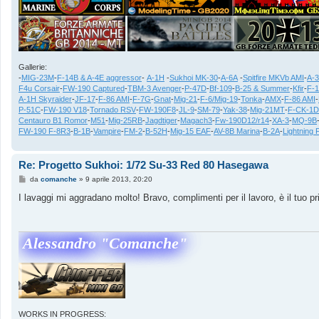
Gallerie:
-
MIG-23M
-
F-14B & A-4E aggressor
-
A-1H
-
Sukhoi MK-30
-
A-6A
-
Spitfire MKVb AMI
-
A-
F4u Corsair
-
FW-190 Captured
-
TBM-3 Avenger
-
P-47D
-
Bf-109
-
B-25 & Summer
-
Kfir
-
F-
A-1H Skyraider
-
JF-17
-
F-86 AMI
-
F-7G
-
Gnat
-
Mig-21
-
F-6/Mig-19
-
Tonka
-
AMX
-
F-86 AMI
-
P-51C
-
FW-190 V18
-
Tornado RSV
-
FW-190F8
-
JL-9
-
SM-79
-
Yak-38
-
Mig-21MT
-
F-CK-1D
Centauro B1 Romor
-
M51
-
Mig-25RB
-
Jagdtiger
-
Magach3
-
Fw-190D12/r14
-
XA-3
-
MQ-9B
FW-190 F-8R3
-
B-1B
-
Vampire
-
FM-2
-
B-52H
-
Mig-15 EAF
-
AV-8B Marina
-
B-2A
-
Lightning 
Re: Progetto Sukhoi: 1/72 Su-33 Red 80 Hasegawa
M
da
comanche
»
9 aprile 2013, 20:20
e
s
I lavaggi mi aggradano molto! Bravo, complimenti per il lavoro, è il tuo 
s
a
g
g
Alessandro "Comanche"
i
o
WORKS IN PROGRESS: