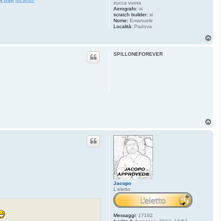
4 Trop
Mil Mi-8T
zucca vuota
Aerografo:
si
scratch builder:
si
Nome:
Emanuele
Località:
Padova
T
o
p
SPILLONEFOREVER
T
o
p
Jacopo
L'eletto
Messaggi:
17192