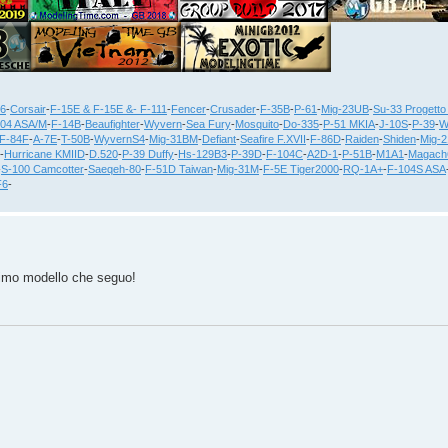
36
-
Corsair
-
F-15E & F-15E &- F-111
-
Fencer
-
Crusader
-
F-35B
-
P-61
-
Mig-23UB
-
Su-33 Progetto
104 ASA/M
-
F-14B
-
Beaufighter
-
Wyvern
-
Sea Fury
-
Mosquito
-
Do-335
-
P-51 MKIA
-
J-10S
-
P-39
-
W
F-84F
-
A-7E
-
T-50B
-
WyvernS4
-
Mig-31BM
-
Defiant
-
Seafire F.XVII
-
F-86D
-
Raiden
-
Shiden
-
Mig-
-
Hurricane KMIID
-
D.520
-
P-39 Duffy
-
Hs-129B3
-
P-39D
-
F-104C
-
A2D-1
-
P-51B
-
M1A1
-
Magach
-
S-100 Camcotter
-
Saeqeh-80
-
F-51D Taiwan
-
Mig-31M
-
F-5E Tiger2000
-
RQ-1A+
-
F-104S ASA
F6
-
primo modello che seguo!