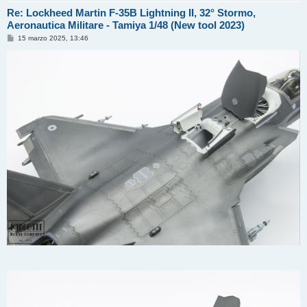
Re: Lockheed Martin F-35B Lightning II, 32° Stormo,
Aeronautica Militare - Tamiya 1/48 (New tool 2023)
M
15 marzo 2025, 13:46
e
s
s
a
g
g
i
o