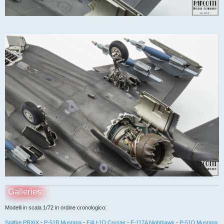
Galleries:
Modelli in scala 1/72 in ordine cronologico:
Spitfire PRXIX
-
P-51B Mustang
-
F4U-1D Corsair
-
F-117A Nighthawk
-
P-51D Mustang