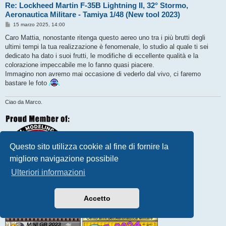
Re: Lockheed Martin F-35B Lightning II, 32° Stormo,
Aeronautica Militare - Tamiya 1/48 (New tool 2023)
M
15 marzo 2025, 14:00
e
s
Caro Mattia, nonostante ritenga questo aereo uno tra i più brutti degli
s
ultimi tempi la tua realizzazione è fenomenale, lo studio al quale ti sei
a
g
dedicato ha dato i suoi frutti, le modifiche di eccellente qualità e la
g
colorazione impeccabile me lo fanno quasi piacere.
i
o
Immagino non avremo mai occasione di vederlo dal vivo, ci faremo
bastare le foto
Ciao da Marco.
Questo sito utilizza cookie al fine di fornire la
migliore navigazione possibile
Ulteriori informazioni
Accetto