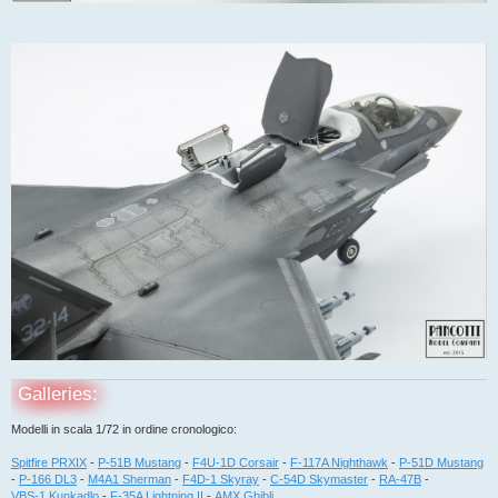
Galleries:
Modelli in scala 1/72 in ordine cronologico:
Spitfire PRXIX
-
P-51B Mustang
-
F4U-1D Corsair
-
F-117A Nighthawk
-
P-51D Mustang
-
P-166 DL3
-
M4A1 Sherman
-
F4D-1 Skyray
-
C-54D Skymaster
-
RA-47B
-
VBS-1 Kunkadlo
-
F-35A Lightning II
-
AMX Ghibli