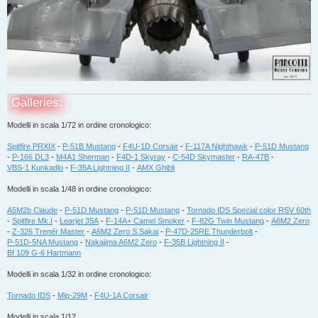
Galleries:
Modelli in scala 1/72 in ordine cronologico:
Spitfire PRXIX
-
P-51B Mustang
-
F4U-1D Corsair
-
F-117A Nighthawk
-
P-51D Mustang
-
P-166 DL3
-
M4A1 Sherman
-
F4D-1 Skyray
-
C-54D Skymaster
-
RA-47B
-
VBS-1 Kunkadlo
-
F-35A Lightning II
-
AMX Ghibli
Modelli in scala 1/48 in ordine cronologico:
A5M2b Claude
-
P-51D Mustang
-
P-51D Mustang
-
Tornado IDS Special color RSV 60th
-
Spitfire Mk.I
-
Learjet 35A
-
F-14A+ Camel Smoker
-
F-82G Twin Mustang
-
A6M2 Zero
-
Z-326 Trenér Master
-
A6M2 Zero S.Sakai
-
P-47D-25RE Thunderbolt
-
P-51D-5NA Mustang
-
Nakajima A6M2 Zero
-
F-35B Lightning II
-
Bf 109 G-6 Hartmann
Modelli in scala 1/32 in ordine cronologico:
Tornado IDS
-
Mig-29M
-
F4U-1A Corsair
Modelli in scala 1/12