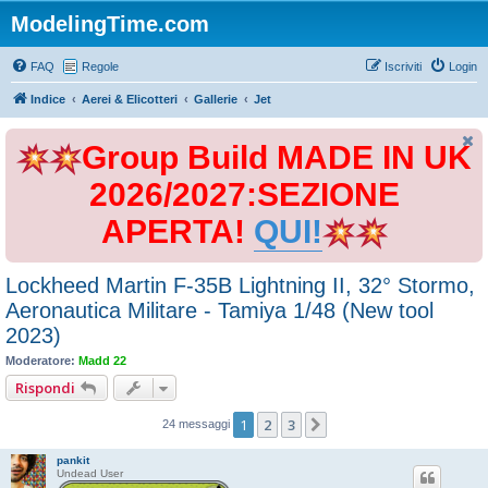
ModelingTime.com
FAQ
Regole
Iscriviti
Login
Indice
Aerei & Elicotteri
Gallerie
Jet
Group Build MADE IN UK
2026/2027:SEZIONE
APERTA!
QUI!
Lockheed Martin F-35B Lightning II, 32° Stormo,
Aeronautica Militare - Tamiya 1/48 (New tool
2023)
Moderatore:
Madd 22
Rispondi
1
2
3
Prossimo
24 messaggi
pankit
Undead User