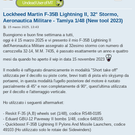
Lockheed Martin F-35B Lightning II, 32° Stormo,
Aeronautica Militare - Tamiya 1/48 (New tool 2023)
M
15 marzo 2025, 13:43
e
s
Buongiorno e buon fine settimana a tutti,
s
oggi è il 15 marzo 2025 e vi presento il mio F-35B Lightining II
a
g
dell'Aeronautica Militare assegnato al 32esimo stormo con numero di
g
carrozzella 32-14, M.M. 7435, è passato esattamente un anno e quattro
i
o
mesi da quando ho aperto il wip in data 15 novembre 2023
Il modello è raffigurato dinamicamente in modalità "Short take off"
utilizzata per il decollo su piste corte, brevi tratti di pista e/o skyjump da
portaerei, in questa modalità l'ugello posteriore del motore è ruotato
parzialmente di 45° e non completamente di 90°, quest'ultima utilizzata
per il decollo e l'atterraggio verticale.
Ho utilzzato i seguenti aftermarket:
- Reskit F-35 (A,B) wheels set (1/48), codice RS48-0185
- Eduard GBU-12 Paveway II bombs 1/48, codice 648155
- Quickboost F-35B Lightning II Pylons And Missile Launchers, codice
49103 (Ho utilizzato solo le rotaie dei Sidewinders)