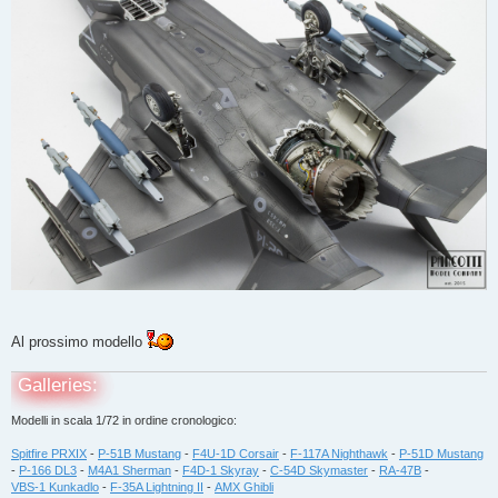
Al prossimo modello
Galleries:
Modelli in scala 1/72 in ordine cronologico:
Spitfire PRXIX
-
P-51B Mustang
-
F4U-1D Corsair
-
F-117A Nighthawk
-
P-51D Mustang
-
P-166 DL3
-
M4A1 Sherman
-
F4D-1 Skyray
-
C-54D Skymaster
-
RA-47B
-
VBS-1 Kunkadlo
-
F-35A Lightning II
-
AMX Ghibli