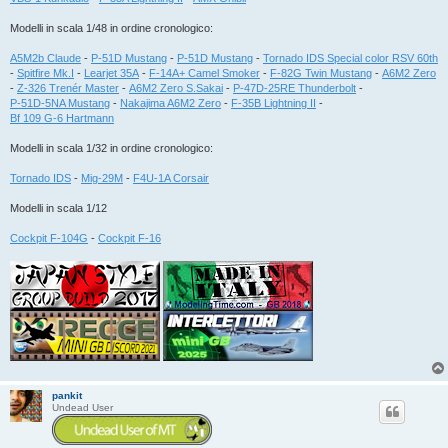
Modelli in scala 1/48 in ordine cronologico:
A5M2b Claude
-
P-51D Mustang
-
P-51D Mustang
-
Tornado IDS Special color RSV 60th
-
Spitfire Mk.I
-
Learjet 35A
-
F-14A+ Camel Smoker
-
F-82G Twin Mustang
-
A6M2 Zero
-
Z-326 Trenér Master
-
A6M2 Zero S.Sakai
-
P-47D-25RE Thunderbolt
-
P-51D-5NA Mustang
-
Nakajima A6M2 Zero
-
F-35B Lightning II
-
Bf 109 G-6 Hartmann
Modelli in scala 1/32 in ordine cronologico:
Tornado IDS
-
Mig-29M
-
F4U-1A Corsair
Modelli in scala 1/12
Cockpit F-104G
-
Cockpit F-16
pankit
Undead User