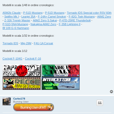
Modelli in scala 1/48 in ordine cronologico:
A5M2b Claude
-
P-51D Mustang
-
P-51D Mustang
-
Tornado IDS Special color RSV 60th
-
Spitfire Mk.I
-
Learjet 35A
-
F-14A+ Camel Smoker
-
F-82G Twin Mustang
-
A6M2 Zero
-
Z-326 Trenér Master
-
A6M2 Zero S.Sakai
-
P-47D-25RE Thunderbolt
-
P-51D-5NA Mustang
-
Nakajima A6M2 Zero
-
F-35B Lightning II
-
Bf 109 G-6 Hartmann
Modelli in scala 1/32 in ordine cronologico:
Tornado IDS
-
Mig-29M
-
F4U-1A Corsair
Modelli in scala 1/12
Cockpit F-104G
-
Cockpit F-16
Carbo178
Burning User