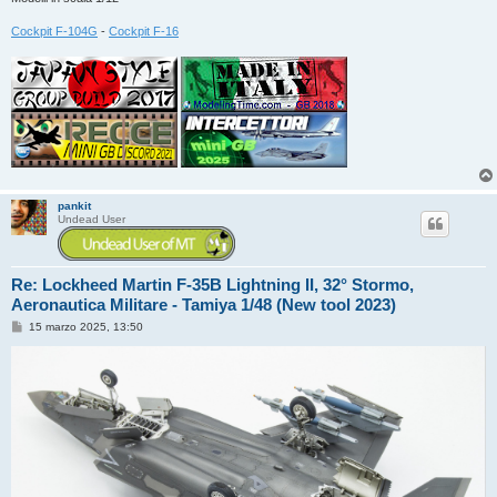
Cockpit F-104G
-
Cockpit F-16
pankit
Undead User
Re: Lockheed Martin F-35B Lightning II, 32° Stormo,
Aeronautica Militare - Tamiya 1/48 (New tool 2023)
M
15 marzo 2025, 13:50
e
s
s
a
g
g
i
o