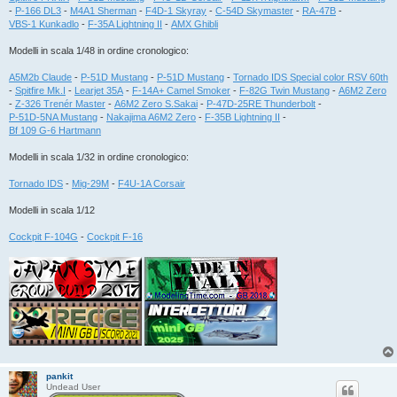
-
P-166 DL3
-
M4A1 Sherman
-
F4D-1 Skyray
-
C-54D Skymaster
-
RA-47B
-
VBS-1 Kunkadlo
-
F-35A Lightning II
-
AMX Ghibli
Modelli in scala 1/48 in ordine cronologico:
A5M2b Claude
-
P-51D Mustang
-
P-51D Mustang
-
Tornado IDS Special color RSV 60th
-
Spitfire Mk.I
-
Learjet 35A
-
F-14A+ Camel Smoker
-
F-82G Twin Mustang
-
A6M2 Zero
-
Z-326 Trenér Master
-
A6M2 Zero S.Sakai
-
P-47D-25RE Thunderbolt
-
P-51D-5NA Mustang
-
Nakajima A6M2 Zero
-
F-35B Lightning II
-
Bf 109 G-6 Hartmann
Modelli in scala 1/32 in ordine cronologico:
Tornado IDS
-
Mig-29M
-
F4U-1A Corsair
Modelli in scala 1/12
Cockpit F-104G
-
Cockpit F-16
pankit
Undead User