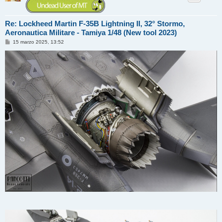
Re: Lockheed Martin F-35B Lightning II, 32° Stormo,
Aeronautica Militare - Tamiya 1/48 (New tool 2023)
M
15 marzo 2025, 13:52
e
s
s
a
g
g
i
o