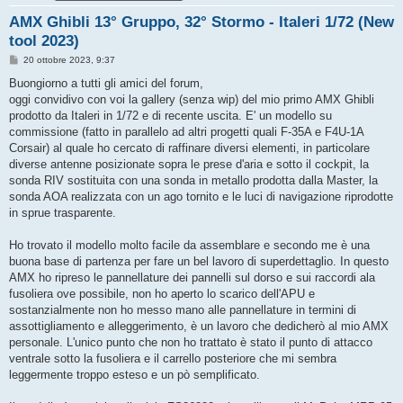
AMX Ghibli 13° Gruppo, 32° Stormo - Italeri 1/72 (New
tool 2023)
M
20 ottobre 2023, 9:37
e
s
Buongiorno a tutti gli amici del forum,
s
oggi convidivo con voi la gallery (senza wip) del mio primo AMX Ghibli
a
g
prodotto da Italeri in 1/72 e di recente uscita. E' un modello su
g
commissione (fatto in parallelo ad altri progetti quali F-35A e F4U-1A
i
o
Corsair) al quale ho cercato di raffinare diversi elementi, in particolare
diverse antenne posizionate sopra le prese d'aria e sotto il cockpit, la
sonda RIV sostituita con una sonda in metallo prodotta dalla Master, la
sonda AOA realizzata con un ago tornito e le luci di navigazione riprodotte
in sprue trasparente.
Ho trovato il modello molto facile da assemblare e secondo me è una
buona base di partenza per fare un bel lavoro di superdettaglio. In questo
AMX ho ripreso le pannellature dei pannelli sul dorso e sui raccordi ala
fusoliera ove possibile, non ho aperto lo scarico dell'APU e
sostanzialmente non ho messo mano alle pannellature in termini di
assottigliamento e alleggerimento, è un lavoro che dedicherò al mio AMX
personale. L'unico punto che non ho trattato è stato il punto di attacco
ventrale sotto la fusoliera e il carrello posteriore che mi sembra
leggermente troppo esteso e un pò semplificato.