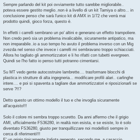
Sempre parlando del kit poi ovviamente tutto sarebbe migliorabile..
poteva essere gestito meglio..non è a livello di un kit Tamiya o altro... in
conclusione penso che sarà l'unico kit di AMX in 1/72 che verrà mai
prodotto quindi, gioco forza, questo è.
In effetti i carrelli sembrano un po' altini e generano un effetto trampoliere.
Non credo però sia un problema invalicabile, sicuramente antipatico, ma
non irreparabile..io a suo tempo ho avuto il problema inverso con un Mig
zvezda nel senso che invece i carrelli mi sembravano troppo schiacciati.
Allora ho tagliato gli ammortizzatori e li ho rifatti con tubetti evergreen.
Quindi se l'ho fatto io penso tutti potranno cimentarsi.
Su MT vedo gente autocostruire lambrette.... trasformare blocchi di
plastica in strutture di alta ingegneria... modificare profili alari.. carlinghe
intere.... e poi si spaventa a tagliare due ammortizzatori e riposizionarli se
serve ?!!?
Detto questo un ottimo modello il tuo e che invoglia sicuramente
all'acquisto!!!
Solo il colore mi sembra troppo scuretto. Da anni affermo che il grigio
AMI, ufficialmente FS36280, in realtà non esista, e se esiste, lo è solo
diventato FS36280, giusto per tranquillizzare noi modellisti sempre in
cerca di riferimenti!!!
E' un grigio tipicamente italiota generato, secondo me, a casaccio