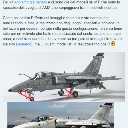
o
Del kit
abbiamo già parlato
e ci sono già dei modelli su MT che sono lo
specchio della voglia di AMX che serpeggiava tra i modellisti nostrani.
Come hai scritto l'effetto dei lavaggi è marcato e sto carrello che,
analizzando le
foto
, è realizzato con degli angoli sbagliati e richiede un
bel lavoro per essere riportato nella giusta configurazione, forse va bene
solo per un velivolo che ha le ruote staccate dal suolo, ed anche in quel
caso, a occhio ci sarebbe da lavorarci su (un paio di immagini le trovate
sul sito
Leonardo
), ma ... quanti modellisti lo realizzeranno così?