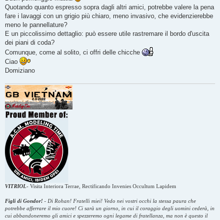
s
Quotando quanto espresso sopra dagli altri amici, potrebbe valere la pena
a
g
fare i lavaggi con un grigio più chiaro, meno invasivo, che evidenzierebbe
g
meno le pannellature?
i
o
E un piccolissimo dettaglio: può essere utile rastremare il bordo d'uscita
dei piani di coda?
Comunque, come al solito, ci offri delle chicche
Ciao
Domiziano
VITRIOL
-
Visita Interiora Terrae, Rectificando Invenies Occultum Lapidem
Figli di Gondor!
-
Di Rohan! Fratelli miei! Vedo nei vostri occhi la stessa paura che
potrebbe afferrare il mio cuore! Ci sarà un giorno, in cui il coraggio degli uomini cederà, in
cui abbandoneremo gli amici e spezzeremo ogni legame di fratellanza, ma non è questo il