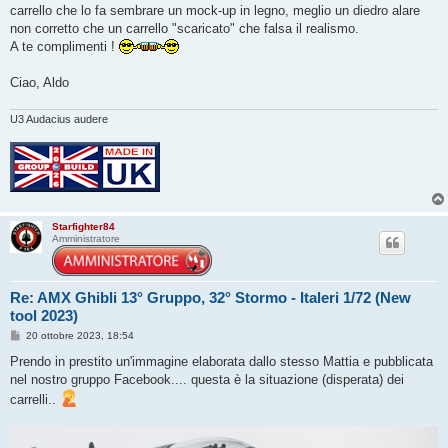
s
carrello che lo fa sembrare un mock-up in legno, meglio un diedro alare
a
g
non corretto che un carrello "scaricato" che falsa il realismo.
g
A te complimenti !
i
o
Ciao, Aldo
U3 Audacius audere
Starfighter84
Amministratore
Re: AMX Ghibli 13° Gruppo, 32° Stormo - Italeri 1/72 (New
tool 2023)
M
20 ottobre 2023, 18:54
e
s
Prendo in prestito un'immagine elaborata dallo stesso Mattia e pubblicata
s
nel nostro gruppo Facebook.... questa è la situazione (disperata) dei
a
g
carrelli..
g
i
o