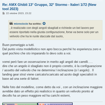
Re: AMX Ghibli 13° Gruppo, 32° Stormo - Italeri 1/72 (New
tool 2023)
M
22 ottobre 2023, 15:22
e
s
s
microciccio
ha scritto:
a
g
, è realizzato con degli angoli sbagliati e richiede un bel lavoro per
g
essere riportato nella giusta configurazione, forse va bene solo per un
i
o
velivolo che ha le ruote staccate dal suolo,
Buon pomeriggio a tutti.
Dal punto vista modellistico non apro bocca perché ho esperienza zero e
quel pochino che sto imparando lo devo solo a voi.
vorrei però fare un osservazione in merito agli angoli dei carrelli…..
dire che un angolo è sbagliato non è proprio corretto, è la configuarazione
/ assetto del velivolo che ne determina l inclinazione (o l angolo) . Il
landing gear strut viene caricato/scaricato ad azoto dagli specialisti in
base ad una serie di fattori.
Nelle foto del modellino, come detto da voi , con un inclinazione maggiore
avrebbe dato un effetto più realistico in quanto un velivolo pronto al
decollo ha un peso maggiore ed ha carichi esterni,