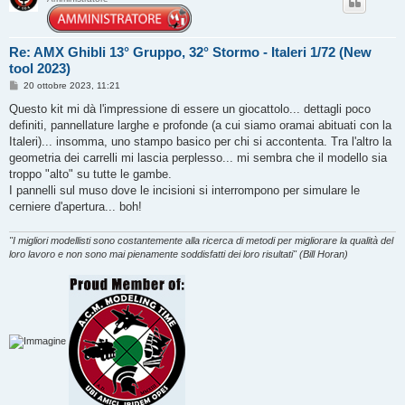
Re: AMX Ghibli 13° Gruppo, 32° Stormo - Italeri 1/72 (New
tool 2023)
M
20 ottobre 2023, 11:21
e
s
Questo kit mi dà l'impressione di essere un giocattolo... dettagli poco
s
definiti, pannellature larghe e profonde (a cui siamo oramai abituati con la
a
g
Italeri)... insomma, uno stampo basico per chi si accontenta. Tra l'altro la
g
geometria dei carrelli mi lascia perplesso... mi sembra che il modello sia
i
o
troppo "alto" su tutte le gambe.
I pannelli sul muso dove le incisioni si interrompono per simulare le
cerniere d'apertura... boh!
"I migliori modellisti sono costantemente alla ricerca di metodi per migliorare la qualità del
loro lavoro e non sono mai pienamente soddisfatti dei loro risultati" (Bill Horan)