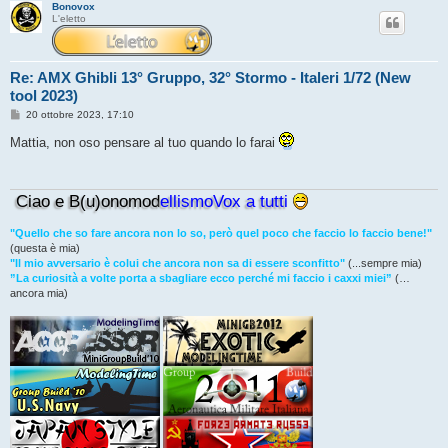
Bonovox
L'eletto
Re: AMX Ghibli 13° Gruppo, 32° Stormo - Italeri 1/72 (New
tool 2023)
M
20 ottobre 2023, 17:10
e
s
Mattia, non oso pensare al tuo quando lo farai
s
a
g
g
Ciao e B(u)onomod
ellismoVox a tutti
i
o
"Quello che so fare ancora non lo so, però quel poco che faccio lo faccio bene!"
(questa è mia)
"Il mio avversario è colui che ancora non sa di essere sconfitto"
(...sempre mia)
”La curiosità a volte porta a sbagliare ecco perché mi faccio i caxxi miei”
(…
ancora mia)