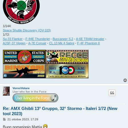
1/144:
Space Shuttle Discovery (OV-103)
1/72:
Su-33 Flanker
-
F-84E Thunderjet
-
Buccaneer S.2
-
A-6E TRAM Intruder
-
AJSF-37 Viggen
-
A-7E Corsair
-
CL.13 Mk.4 Sabre
-
F-4F Phantom II
VorreiVolare
User who live in the Force
Re: AMX Ghibli 13° Gruppo, 32° Stormo - Italeri 1/72 (New
tool 2023)
M
21 ottobre 2023, 17:29
e
s
Buon pomeriggio Mattia