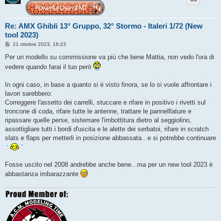
Re: AMX Ghibli 13° Gruppo, 32° Stormo - Italeri 1/72 (New
tool 2023)
M
21 ottobre 2023, 16:23
e
s
Per un modello su commissione va più che bene Mattia, non vedo l'ora di
s
vedere quando farai il tuo però
a
g
g
In ogni caso, in base a quanto si è visto finora, se lo si vuole affrontare i
i
o
lavori sarebbero:
Correggere l'assetto dei carrelli, stuccare e rifare in positivo i rivetti sul
troncone di coda, rifare tutte le antenne, trattare le pannelllature e
ripassare quelle perse, sistemare l'imbottitura dietro al seggiolino,
assottigliare tutti i bordi d'uscita e le alette dei serbatoi, rifare in scratch
slats e flaps per metterli in posizione abbassata...e si potrebbe continuare
Fosse uscito nel 2008 andrebbe anche bene...ma per un new tool 2023 è
abbastanza imbarazzante