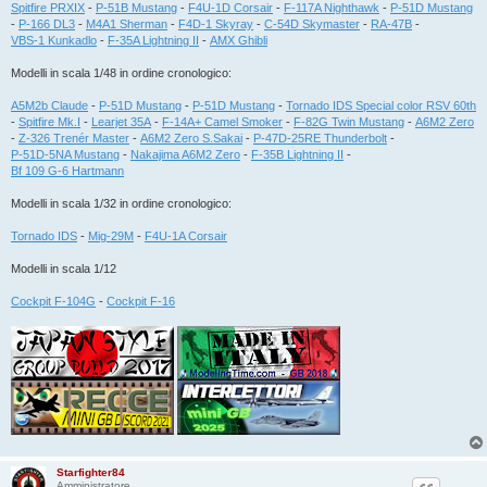
Spitfire PRXIX
-
P-51B Mustang
-
F4U-1D Corsair
-
F-117A Nighthawk
-
P-51D Mustang
-
P-166 DL3
-
M4A1 Sherman
-
F4D-1 Skyray
-
C-54D Skymaster
-
RA-47B
-
VBS-1 Kunkadlo
-
F-35A Lightning II
-
AMX Ghibli
Modelli in scala 1/48 in ordine cronologico:
A5M2b Claude
-
P-51D Mustang
-
P-51D Mustang
-
Tornado IDS Special color RSV 60th
-
Spitfire Mk.I
-
Learjet 35A
-
F-14A+ Camel Smoker
-
F-82G Twin Mustang
-
A6M2 Zero
-
Z-326 Trenér Master
-
A6M2 Zero S.Sakai
-
P-47D-25RE Thunderbolt
-
P-51D-5NA Mustang
-
Nakajima A6M2 Zero
-
F-35B Lightning II
-
Bf 109 G-6 Hartmann
Modelli in scala 1/32 in ordine cronologico:
Tornado IDS
-
Mig-29M
-
F4U-1A Corsair
Modelli in scala 1/12
Cockpit F-104G
-
Cockpit F-16
Starfighter84
Amministratore