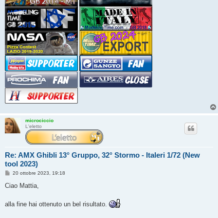
microciccio
L'eletto
Re: AMX Ghibli 13° Gruppo, 32° Stormo - Italeri 1/72 (New
tool 2023)
M
20 ottobre 2023, 19:18
e
s
Ciao Mattia,
s
a
g
alla fine hai ottenuto un bel risultato.
g
i