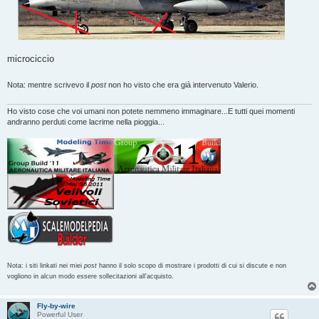
microciccio
Nota: mentre scrivevo il
post
non ho visto che era già intervenuto Valerio.
Ho visto cose che voi umani non potete nemmeno immaginare...E tutti quei momenti
andranno perduti come lacrime nella pioggia...
Nota: i siti linkati nei miei
post
hanno il solo scopo di mostrare i prodotti di cui si discute e non
vogliono in alcun modo essere sollecitazioni all'acquisto.
Fly-by-wire
Powerful User