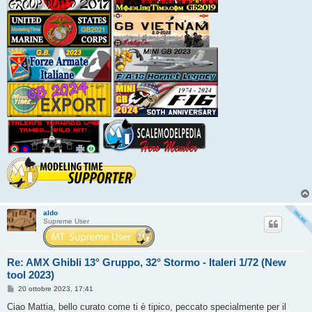
aldo
Supreme User
Re: AMX Ghibli 13° Gruppo, 32° Stormo - Italeri 1/72 (New
tool 2023)
M
20 ottobre 2023, 17:41
e
s
Ciao Mattia, bello curato come ti è tipico, peccato specialmente per il