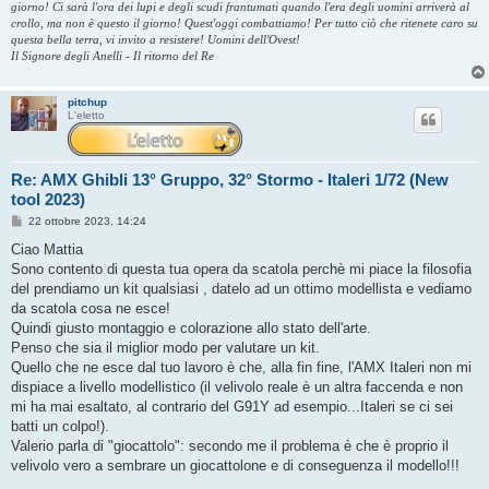
giorno! Ci sarà l'ora dei lupi e degli scudi frantumati quando l'era degli uomini arriverà al
crollo, ma non è questo il giorno! Quest'oggi combattiamo! Per tutto ciò che ritenete caro su
questa bella terra, vi invito a resistere! Uomini dell'Ovest!
Il Signore degli Anelli - Il ritorno del Re
pitchup
L'eletto
Re: AMX Ghibli 13° Gruppo, 32° Stormo - Italeri 1/72 (New
tool 2023)
M
22 ottobre 2023, 14:24
e
s
Ciao Mattia
s
Sono contento di questa tua opera da scatola perchè mi piace la filosofia
a
g
del prendiamo un kit qualsiasi , datelo ad un ottimo modellista e vediamo
g
da scatola cosa ne esce!
i
o
Quindi giusto montaggio e colorazione allo stato dell'arte.
Penso che sia il miglior modo per valutare un kit.
Quello che ne esce dal tuo lavoro è che, alla fin fine, l'AMX Italeri non mi
dispiace a livello modellistico (il velivolo reale è un altra faccenda e non
mi ha mai esaltato, al contrario del G91Y ad esempio...Italeri se ci sei
batti un colpo!).
Valerio parla di "giocattolo": secondo me il problema è che è proprio il
velivolo vero a sembrare un giocattolone e di conseguenza il modello!!!