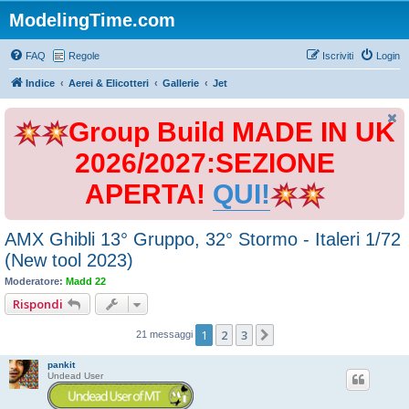
ModelingTime.com
FAQ
Regole
Iscriviti
Login
Indice
Aerei & Elicotteri
Gallerie
Jet
Group Build MADE IN UK
2026/2027:SEZIONE
APERTA!
QUI!
AMX Ghibli 13° Gruppo, 32° Stormo - Italeri 1/72
(New tool 2023)
Moderatore:
Madd 22
Rispondi
1
2
3
Prossimo
21 messaggi
pankit
Undead User