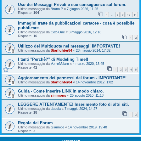
Uso dei Messaggi Privati e sue conseguenze sul forum.
Ultimo messaggio da
Bruno P
«
7 giugno 2026, 11:25
Risposte:
104
1
8
9
10
11
…
Immagini tratte da pubblicazioni cartacee - cosa è possibile
pubblicare.
Ultimo messaggio da
Cox-One
«
3 maggio 2016, 12:18
Risposte:
16
1
2
Utilizzo del Multiquote nei messaggi! IMPORTANTE!
Ultimo messaggio da
Starfighter84
«
23 maggio 2014, 17:32
I tanti "Perchè?" di Modeling Time!!
Ultimo messaggio da
VorreiVolare
«
4 marzo 2020, 13:45
Risposte:
42
1
2
3
4
5
Aggiornamento dei permessi del forum - IMPORTANTE!
Ultimo messaggio da
Starfighter84
«
14 novembre 2012, 1:02
Guida - Come inserire LINK in modo chiaro.
Ultimo messaggio da
simmons
«
25 agosto 2010, 11:18
LEGGERE ATTENTAMENTE! Inserimento foto di altri siti.
Ultimo messaggio da
daccia
«
7 maggio 2024, 14:27
Risposte:
18
1
2
Regole del Forum.
Ultimo messaggio da
Giannide
«
14 novembre 2019, 19:48
Risposte:
3