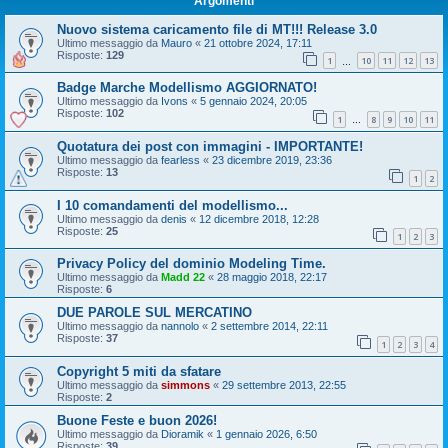
Argomenti
Nuovo sistema caricamento file di MT!!! Release 3.0
Ultimo messaggio da
Mauro
«
21 ottobre 2024, 17:11
Risposte:
129
1
10
11
12
13
…
Badge Marche Modellismo AGGIORNATO!
Ultimo messaggio da
Ivons
«
5 gennaio 2024, 20:05
Risposte:
102
1
8
9
10
11
…
Quotatura dei post con immagini - IMPORTANTE!
Ultimo messaggio da
fearless
«
23 dicembre 2019, 23:36
Risposte:
13
1
2
I 10 comandamenti del modellismo...
Ultimo messaggio da
denis
«
12 dicembre 2018, 12:28
Risposte:
25
1
2
3
Privacy Policy del dominio Modeling Time.
Ultimo messaggio da
Madd 22
«
28 maggio 2018, 22:17
Risposte:
6
DUE PAROLE SUL MERCATINO
Ultimo messaggio da
nannolo
«
2 settembre 2014, 22:11
Risposte:
37
1
2
3
4
Copyright 5 miti da sfatare
Ultimo messaggio da
simmons
«
29 settembre 2013, 22:55
Risposte:
2
Buone Feste e buon 2026!
Ultimo messaggio da
Dioramik
«
1 gennaio 2026, 6:50
Risposte:
39