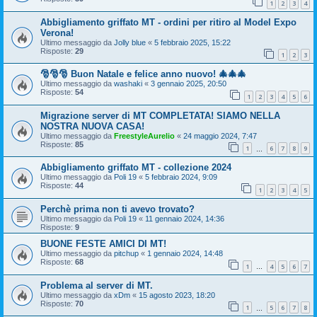
1
2
3
4
Abbigliamento griffato MT - ordini per ritiro al Model Expo
Verona!
Ultimo messaggio da
Jolly blue
«
5 febbraio 2025, 15:22
Risposte:
29
1
2
3
🎅🎅🎅 Buon Natale e felice anno nuovo! 🎄🎄🎄
Ultimo messaggio da
washaki
«
3 gennaio 2025, 20:50
Risposte:
54
1
2
3
4
5
6
Migrazione server di MT COMPLETATA! SIAMO NELLA
NOSTRA NUOVA CASA!
Ultimo messaggio da
FreestyleAurelio
«
24 maggio 2024, 7:47
Risposte:
85
1
6
7
8
9
…
Abbigliamento griffato MT - collezione 2024
Ultimo messaggio da
Poli 19
«
5 febbraio 2024, 9:09
Risposte:
44
1
2
3
4
5
Perchè prima non ti avevo trovato?
Ultimo messaggio da
Poli 19
«
11 gennaio 2024, 14:36
Risposte:
9
BUONE FESTE AMICI DI MT!
Ultimo messaggio da
pitchup
«
1 gennaio 2024, 14:48
Risposte:
68
1
4
5
6
7
…
Problema al server di MT.
Ultimo messaggio da
xDm
«
15 agosto 2023, 18:20
Risposte:
70
1
5
6
7
8
…