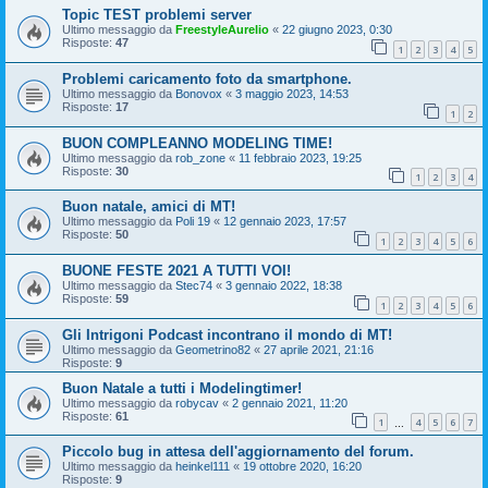
Topic TEST problemi server
Ultimo messaggio da
FreestyleAurelio
«
22 giugno 2023, 0:30
Risposte:
47
1
2
3
4
5
Problemi caricamento foto da smartphone.
Ultimo messaggio da
Bonovox
«
3 maggio 2023, 14:53
Risposte:
17
1
2
BUON COMPLEANNO MODELING TIME!
Ultimo messaggio da
rob_zone
«
11 febbraio 2023, 19:25
Risposte:
30
1
2
3
4
Buon natale, amici di MT!
Ultimo messaggio da
Poli 19
«
12 gennaio 2023, 17:57
Risposte:
50
1
2
3
4
5
6
BUONE FESTE 2021 A TUTTI VOI!
Ultimo messaggio da
Stec74
«
3 gennaio 2022, 18:38
Risposte:
59
1
2
3
4
5
6
Gli Intrigoni Podcast incontrano il mondo di MT!
Ultimo messaggio da
Geometrino82
«
27 aprile 2021, 21:16
Risposte:
9
Buon Natale a tutti i Modelingtimer!
Ultimo messaggio da
robycav
«
2 gennaio 2021, 11:20
Risposte:
61
1
4
5
6
7
…
Piccolo bug in attesa dell'aggiornamento del forum.
Ultimo messaggio da
heinkel111
«
19 ottobre 2020, 16:20
Risposte:
9