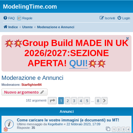
ModelingTime.com
FAQ
Regole
Iscriviti
Login
Indice
Utente
Moderazione e Annunci
Group Build MADE IN UK
2026/2027:SEZIONE
APERTA!
QUI!
Moderazione e Annunci
Moderatore:
Starfighter84
Nuovo argomento
Pagina
1
di
8
1
2
3
4
5
8
Prossimo
182 argomenti
…
Annunci
Come caricare le vostre immagini (e documenti) su MT!
Ultimo messaggio da
Kegelbahn
«
22 febbraio 2023, 17:09
Risposte:
35
1
2
3
4