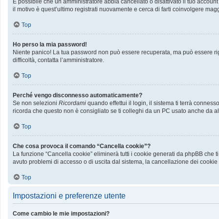
È possibile che un amministratore abbia cancellato o disattivato il tuo accoun
il motivo è quest’ultimo registrati nuovamente e cerca di farti coinvolgere mag
Top
Ho perso la mia password!
Niente panico! La tua password non può essere recuperata, ma può essere rige
difficoltà, contatta l’amministratore.
Top
Perché vengo disconnesso automaticamente?
Se non selezioni
Ricordami
quando effettui il login, il sistema ti terrà conn
ricorda che questo non è consigliato se ti colleghi da un PC usato anche da altri
Top
Che cosa provoca il comando “Cancella cookie”?
La funzione “Cancella cookie” eliminerà tutti i cookie generati da phpBB che ti
avuto problemi di accesso o di uscita dal sistema, la cancellazione dei cookie p
Top
Impostazioni e preferenze utente
Come cambio le mie impostazioni?