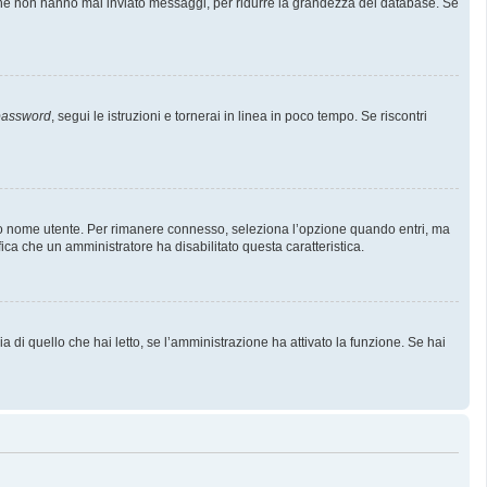
i che non hanno mai inviato messaggi, per ridurre la grandezza del database. Se
 password
, segui le istruzioni e tornerai in linea in poco tempo. Se riscontri
l tuo nome utente. Per rimanere connesso, seleziona l’opzione quando entri, ma
fica che un amministratore ha disabilitato questa caratteristica.
 di quello che hai letto, se l’amministrazione ha attivato la funzione. Se hai