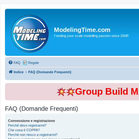
ModelingTime.com
Feeding your scale modelling passion since 2008!
FAQ
Regole
Indice
FAQ (Domande Frequenti)
Group Build 
FAQ (Domande Frequenti)
Connessione e registrazione
Perché devo registrarmi?
Che cosa è COPPA?
Perché non riesco a registrarmi?