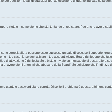
to per questioni legali di qualsiasi tipo, ad eccezione di quanto indicato nella do
pure vietato il nome utente che stai tentando di registrare. Può anche aver disabilita
sono corretti, allora possono esser successe un paio di cose: se il supporto «regis
non è il tuo caso, forse devi attivare il tuo account. Alcune Board richiedono che tutt
tipo di attivazione è richiesta. Se ti è stato inviato un messaggio di posta, allora se
ilità di avere utenti anonimi che abusano della Board.) Se sei sicuro che l’indirizzo 
me utente e password siano corretti. Di solito il problema è questo, altrimenti cont