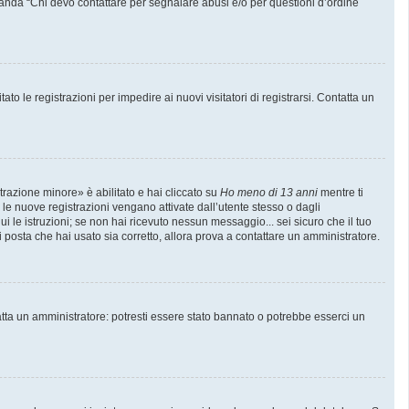
manda “Chi devo contattare per segnalare abusi e/o per questioni d’ordine
to le registrazioni per impedire ai nuovi visitatori di registrarsi. Contatta un
trazione minore» è abilitato e hai cliccato su
Ho meno di 13 anni
mentre ti
e le nuove registrazioni vengano attivate dall’utente stesso o dagli
gui le istruzioni; se non hai ricevuto nessun messaggio... sei sicuro che il tuo
di posta che hai usato sia corretto, allora prova a contattare un amministratore.
atta un amministratore: potresti essere stato bannato o potrebbe esserci un