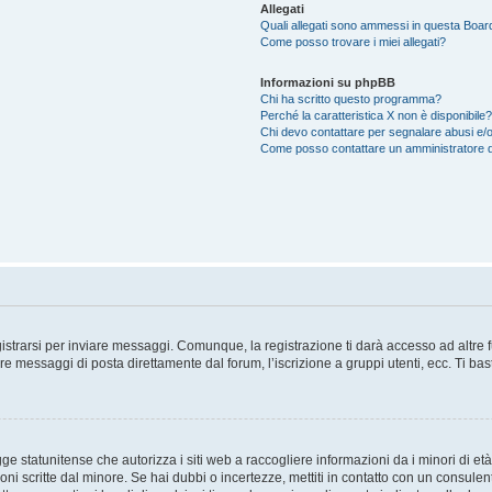
Allegati
Quali allegati sono ammessi in questa Boar
Come posso trovare i miei allegati?
Informazioni su phpBB
Chi ha scritto questo programma?
Perché la caratteristica X non è disponibile?
Chi devo contattare per segnalare abusi e/o
Come posso contattare un amministratore 
trarsi per inviare messaggi. Comunque, la registrazione ti darà accesso ad altre fun
re messaggi di posta direttamente dal forum, l’iscrizione a gruppi utenti, ecc. Ti ba
 statunitense che autorizza i siti web a raccogliere informazioni da i minori di età
oni scritte dal minore. Se hai dubbi o incertezze, mettiti in contatto con un consule