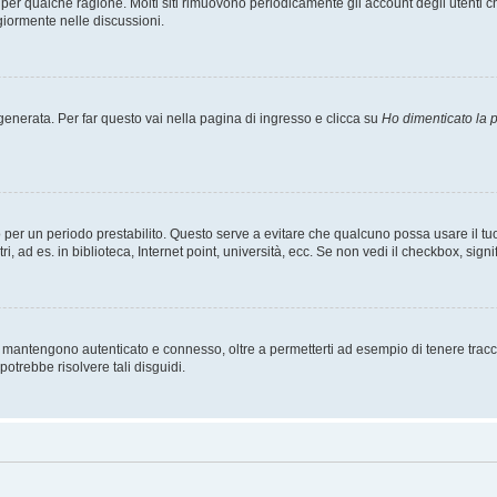
t per qualche ragione. Molti siti rimuovono periodicamente gli account degli utent
giormente nelle discussioni.
nerata. Per far questo vai nella pagina di ingresso e clicca su
Ho dimenticato la
esso per un periodo prestabilito. Questo serve a evitare che qualcuno possa usare i
, ad es. in biblioteca, Internet point, università, ecc. Se non vedi il checkbox, signi
 mantengono autenticato e connesso, oltre a permetterti ad esempio di tenere traccia
otrebbe risolvere tali disguidi.