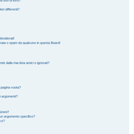
di uno di essi?
ori differenti?
esiderati!
erata o spam da qualcuno in questa Board!
 dalla mia lista amici o ignorati?
a pagina vuota?
i argomenti?
izioni?
un argomento specifico?
ico?