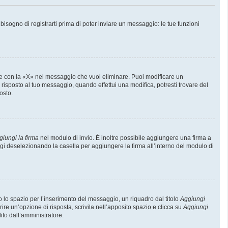
sogno di registrarti prima di poter inviare un messaggio: le tue funzioni
e con la «X» nel messaggio che vuoi eliminare. Puoi modificare un
isposto al tuo messaggio, quando effettui una modifica, potresti trovare del
osto.
giungi la firma
nel modulo di invio. È inoltre possibile aggiungere una firma a
ggi deselezionando la casella per aggiungere la firma all’interno del modulo di
lo spazio per l’inserimento del messaggio, un riquadro dal titolo
Aggiungi
rire un’opzione di risposta, scrivila nell’apposito spazio e clicca su
Aggiungi
lito dall’amministratore.