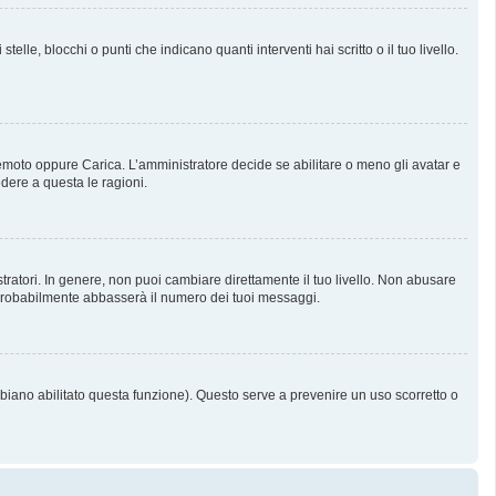
, blocchi o punti che indicano quanti interventi hai scritto o il tuo livello.
 Remoto oppure Carica. L’amministratore decide se abilitare o meno gli avatar e
dere a questa le ragioni.
tratori. In genere, non puoi cambiare direttamente il tuo livello. Non abusare
probabilmente abbasserà il numero dei tuoi messaggi.
bbiano abilitato questa funzione). Questo serve a prevenire un uso scorretto o