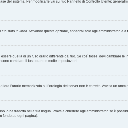
tabase del sistema. Per modificarle vai sul tuo Pannello di Controllo Utente; gener
 tuo stato in linea
. Attivando questa opzione, apparirai solo agli amministratori e a 
ere quella di un fuso orario differente dal tuo. Se così fosse, devi cambiare le impo
ossono cambiare il fuso orario e molte impostazioni.
a, allora l’orario memorizzato sull’orologio del server non è corretto. Avvisa un ammi
o lo ha tradotto nella tua lingua. Prova a chiedere agli amministratori se è possibil
 in fondo ad ogni pagina).