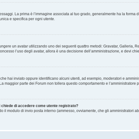
gi. La prima è l’immagine associata al tuo grado, generalmente ha la forma di stelle
nica e specifica per ogni utente.
ggiungere un avatar utilizzando uno dei seguenti quattro metodi: Gravatar, Galleria,
oncesso l’uso degli avatar, allora è una decisione dell’amministrazione, e devi chie
 che hai inviato oppure identificano alcuni utenti, ad esempio, moderatori e amminis
. La maggior parte dei Forum non tollera questo comportamento e l’amministratore 
mi chiede di accedere come utente registrato?
ando il modulo di invio posta interno (ammesso, ovviamente, che gli amministratori a