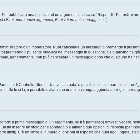
er pubblicare una risposta ad un argomento, clicca su “Rispondi”. Potresti avere bi
ista
Puoi aprire nuovi argomenti
,
Puoi votare nei sondaggi
, ecc.).
 amministratore o un moderatore. Puoi cancellare un messaggio premendo il pulsant
nto) premendo il pulsante
modifica
nel messaggio in questione. Se qualcuno ha già r
 normale, generalmente, non può cancellare un messaggio dopo che qualcuno ha risp
nnello di Controllo Utente. Una volta creata, è possibile selezionare l’opzione
Ag
ente. Se lo si fa, è possibile evitare che una firma venga aggiunta ai singoli messa
ichi il primo messaggio di un argomento, se ti è permesso) dovresti vedere, sotto 
. Basta inserire un titolo per il sondaggio e almeno due opzioni di risposta (per inse
orre limiti). C’è un limite al numero di opzioni di risposta che puoi aggiungere, stabi