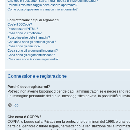
Che cos’è il pulsante “Salva” nella finestra di invio dei messaggi?
Perché il mio messaggio deve essere approvato?
Come posso spostare in cima un mio argomento?
Formattazione e tipi di argomenti
Cos’è il BBCode?
Posso usare l’HTML?
Cosa sono le emoticon?
Posso inserire delle immagini?
Che cosa sono gli annunci globali?
Cosa sono gli annunci?
Cosa sono gli argomenti importanti?
Cosa sono gli argomenti bloccati?
Che cosa sono le icone argomento?
Connessione e registrazione
Perché devo registrarmi?
Potresti non averne bisogno: dipende dagli amministratori se è necessario regis
un’immagine personale definibile, messaggistica privata, la possibilità di invia
Top
Che cosa è COPPA?
COPPA, o Legge sulla Privacy per la protezione dei minori del 1998, è una legge
parte del genitore o tutore legale, permettendo la registrazione delle informazi