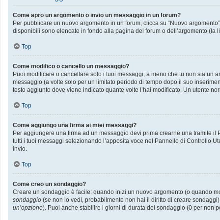
Come apro un argomento o invio un messaggio in un forum?
Per pubblicare un nuovo argomento in un forum, clicca su “Nuovo argomento”. P
disponibili sono elencate in fondo alla pagina del forum o dell’argomento (la l
Top
Come modifico o cancello un messaggio?
Puoi modificare o cancellare solo i tuoi messaggi, a meno che tu non sia un
messaggio (a volte solo per un limitato periodo di tempo dopo il suo inserime
testo aggiunto dove viene indicato quante volte l’hai modificato. Un utente
Top
Come aggiungo una firma ai miei messaggi?
Per aggiungere una firma ad un messaggio devi prima crearne una tramite il Pa
tutti i tuoi messaggi selezionando l’apposita voce nel Pannello di Controllo Ut
invio.
Top
Come creo un sondaggio?
Creare un sondaggio è facile: quando inizi un nuovo argomento (o quando modif
sondaggio
(se non lo vedi, probabilmente non hai il diritto di creare sondaggi)
un’opzione
). Puoi anche stabilire i giorni di durata del sondaggio (0 per non p