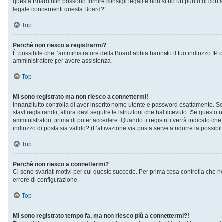
questa Board non possono fornire consigli legali e non sono un punto di contat
legale concernenti questa Board?”.
Top
Perché non riesco a registrarmi?
È possibile che l’amministratore della Board abbia bannato il tuo indirizzo IP op
amministratore per avere assistenza.
Top
Mi sono registrato ma non riesco a connettermi!
Innanzitutto controlla di aver inserito nome utente e password esattamente. Se 
stavi registrando, allora devi seguire le istruzioni che hai ricevuto. Se questo 
amministratori, prima di poter accedere. Quando ti registri ti verrà indicato che 
indirizzo di posta sia valido? (L’attivazione via posta serve a ridurre la possib
Top
Perché non riesco a connettermi?
Ci sono svariati motivi per cui questo succede. Per prima cosa controlla che no
errore di configurazione.
Top
Mi sono registrato tempo fa, ma non riesco più a connettermi?!