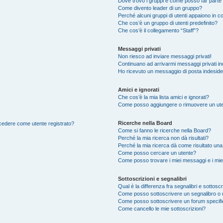
Dove trovo i gruppi e come posso far parte 
Come divento leader di un gruppo?
Perché alcuni gruppi di utenti appaiono in col
Che cos’è un gruppo di utenti predefinito?
Che cos’è il collegamento “Staff”?
Messaggi privati
Non riesco ad inviare messaggi privati!
Continuano ad arrivarmi messaggi privati ind
Ho ricevuto un messaggio di posta indesid
Amici e ignorati
Che cos’è la mia lista amici e ignorati?
Come posso aggiungere o rimuovere un utente
Ricerche nella Board
accedere come utente registrato?
Come si fanno le ricerche nella Board?
Perché la mia ricerca non dà risultati?
Perché la mia ricerca dà come risultato un
Come posso cercare un utente?
Come posso trovare i miei messaggi e i mie
Sottoscrizioni e segnalibri
Qual è la differenza fra segnalibri e sottoscr
Come posso sottoscrivere un segnalibro o 
Come posso sottoscrivere un forum specif
Come cancello le mie sottoscrizioni?