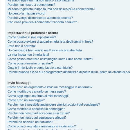
Mi sono registrato ma non riesco a connettermi!
Perché non riesco a connettermi?
Mi sono registrato tempo fa, ma non riesco più a connettermi?!
Ho perso la mia password!
Perché vengo disconnesso automaticamente?
Che cosa provoca il comando “Cancella cookie”?
Impostazioni e preferenze utente
Come cambio le mie impostazioni?
Come posso evitare di apparire nella lista degli utenti in linea?
L’ora non è corretta!
Ho cambiato il fuso orario ma l’ora è ancora sbagliata
La mia lingua non è nella lista!
Come posso mostrare un’immagine sotto il mio nome utente?
Come posso inserire un avatar?
Qual è il mio livello e come faccio a cambiarlo?
Perché quando clicco sul collegamento all’indirizzo di posta di un utente mi chiede di 
Invio Messaggi
Come apro un argomento o invio un messaggio in un forum?
Come modifico o cancello un messaggio?
Come aggiungo una firma ai miei messaggi?
Come creo un sondaggio?
Perché non è possibile aggiungere ulteriori opzioni del sondaggio?
Come modifico o cancello un sondaggio?
Perché non riesco ad accedere a un forum?
Perché non riesco ad aggiungere allegati?
Perché ho ricevuto un richiamo?
Come posso segnalare messaggi ai moderatori?