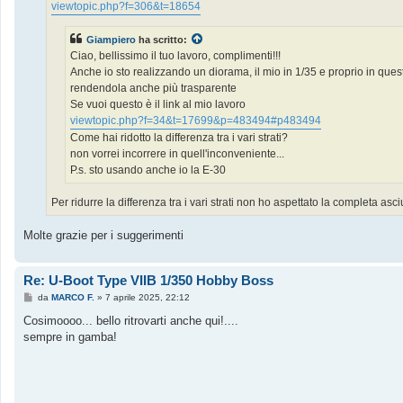
viewtopic.php?f=306&t=18654
Giampiero
ha scritto:
Ciao, bellissimo il tuo lavoro, complimenti!!!
Anche io sto realizzando un diorama, il mio in 1/35 e proprio in questi
rendendola anche più trasparente
Se vuoi questo è il link al mio lavoro
viewtopic.php?f=34&t=17699&p=483494#p483494
Come hai ridotto la differenza tra i vari strati?
non vorrei incorrere in quell'inconveniente...
P.s. sto usando anche io la E-30
Per ridurre la differenza tra i vari strati non ho aspettato la completa 
Molte grazie per i suggerimenti
Re: U-Boot Type VIIB 1/350 Hobby Boss
M
da
MARCO F.
»
7 aprile 2025, 22:12
e
s
Cosimoooo... bello ritrovarti anche qui!....
s
sempre in gamba!
a
g
g
i
o