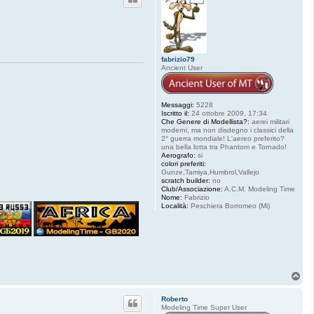
fabrizio79
Ancient User
Messaggi:
5228
Iscritto il:
24 ottobre 2009, 17:34
Che Genere di Modellista?:
aerei militari
moderni, ma non disdegno i classici della
2° guerra mondiale! L'aereo preferito?
una bella lotta tra Phantom e Tornado!
Aerografo:
si
colori preferiti:
Gunze,Tamiya,Humbrol,Vallejo
scratch builder:
no
Club/Associazione:
A.C.M. Modeling Time
Nome:
Fabrizio
Località:
Peschiera Borromeo (Mi)
T
o
p
Roberto
Modeling Time Super User