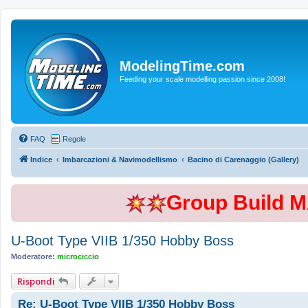
ModelingTime.com
Feeding your scale modelling passion since 2008!
FAQ
Regole
Indice
Imbarcazioni & Navimodellismo
Bacino di Carenaggio (Gallery)
Group Build 
U-Boot Type VIIB 1/350 Hobby Boss
Moderatore:
microciccio
Rispondi
Re: U-Boot Type VIIB 1/350 Hobby Boss