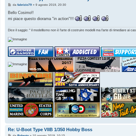
M
da
fabrizio79
»
9 agosto 2019, 20:30
e
s
Bello Cosimo!!
s
mi piace questo diorama "in action"!!!
a
g
g
i
Dice il saggio: " il modellismo non è l'arte di costruire modelli ma l'arte di rimediare ai c
o
]
Re: U-Boot Type VIIB 1/350 Hobby Boss
M
da
Roberto
»
10 agosto 2019, 10:15