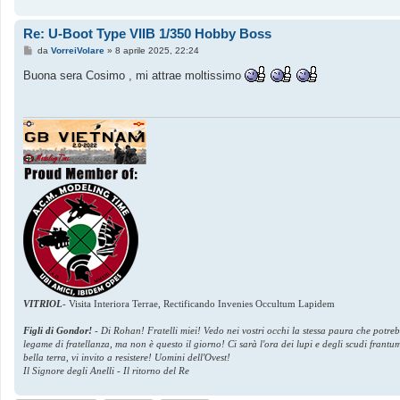
Re: U-Boot Type VIIB 1/350 Hobby Boss
M
da
VorreiVolare
»
8 aprile 2025, 22:24
e
s
Buona sera Cosimo , mi attrae moltissimo
s
a
g
g
i
o
VITRIOL
-
Visita Interiora Terrae, Rectificando Invenies Occultum Lapidem
Figli di Gondor!
-
Di Rohan! Fratelli miei! Vedo nei vostri occhi la stessa paura che potre
legame di fratellanza, ma non è questo il giorno! Ci sarà l'ora dei lupi e degli scudi frant
bella terra, vi invito a resistere! Uomini dell'Ovest!
Il Signore degli Anelli - Il ritorno del Re