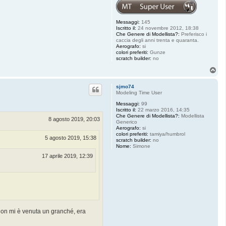
Messaggi:
145
Iscritto il:
24 novembre 2012, 18:38
Che Genere di Modellista?:
Preferisco i
caccia degli anni trenta e quaranta.
Aerografo:
si
colori preferiti:
Gunze
scratch builder:
no
T
o
p
sjmo74
Modeling Time User
Messaggi:
99
Iscritto il:
22 marzo 2016, 14:35
Che Genere di Modellista?:
Modellista
8 agosto 2019, 20:03
Generico
Aerografo:
si
colori preferiti:
tamiya/humbrol
5 agosto 2019, 15:38
scratch builder:
no
Nome:
Simone
17 aprile 2019, 12:39
a non mi è venuta un granché, era