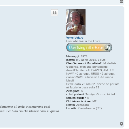
T
o
p
VorreiVolare
User who live in the Force
Messaggi:
3978
Iscritto il:
9 aprile 2018, 14:25
Che Genere di Modellista?:
Modellista
Generico, men che principiante,
Aerei/Elicotteri - ALE/AVES, AMI, US
NAVY 40 ad oggi, URSS 46 ad oggi,
classici WWII, altri varii USA/Europa,
Missili
Scale dalla 72 alla 32, anche se per ora
mi faccio le ossa sulla 72
Aerografo:
si
colori preferiti:
Tamiya, Gunze, Alclad
scratch builder:
si
Club/Associazione:
MT
Nome:
Domiziano
andoneremo gli amici e spezzeremo ogni
Località:
Castellarano (RE)
amo! Per tutto ciò che ritenete caro su questa
T
o