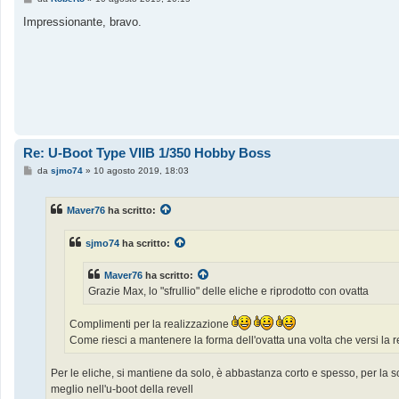
e
s
Impressionante, bravo.
s
a
g
g
i
o
Re: U-Boot Type VIIB 1/350 Hobby Boss
M
da
sjmo74
»
10 agosto 2019, 18:03
e
s
s
Maver76
ha scritto:
a
g
g
sjmo74
ha scritto:
i
o
Maver76
ha scritto:
Grazie Max, lo "sfrullio" delle eliche e riprodotto con ovatta
Complimenti per la realizzazione
Come riesci a mantenere la forma dell'ovatta una volta che versi la r
Per le eliche, si mantiene da solo, è abbastanza corto e spesso, per la s
meglio nell'u-boot della revell