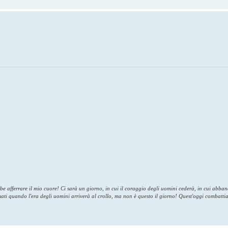
bbe afferrare il mio cuore! Ci sarà un giorno, in cui il coraggio degli uomini cederà, in cui abb
umati quando l'era degli uomini arriverà al crollo, ma non è questo il giorno! Quest'oggi combatti