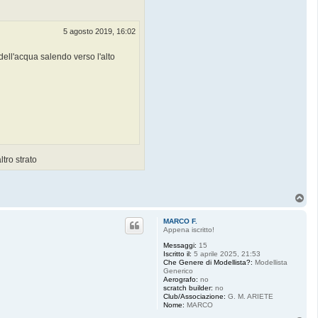
5 agosto 2019, 16:02
 dell'acqua salendo verso l'alto
tro strato
T
o
p
MARCO F.
Appena iscritto!
Messaggi:
15
Iscritto il:
5 aprile 2025, 21:53
Che Genere di Modellista?:
Modellista
Generico
Aerografo:
no
scratch builder:
no
Club/Associazione:
G. M. ARIETE
Nome:
MARCO