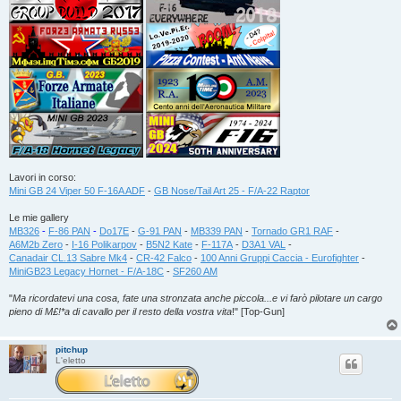
Lavori in corso:
Mini GB 24 Viper 50 F-16A ADF
-
GB Nose/Tail Art 25 - F/A-22 Raptor
Le mie gallery
MB326
-
F-86 PAN
-
Do17E
-
G-91 PAN
-
MB339 PAN
-
Tornado GR1 RAF
-
A6M2b Zero
-
I-16 Polikarpov
-
B5N2 Kate
-
F-117A
-
D3A1 VAL
-
Canadair CL.13 Sabre Mk4
-
CR-42 Falco
-
100 Anni Gruppi Caccia - Eurofighter
-
MiniGB23 Legacy Hornet - F/A-18C
-
SF260 AM
"
Ma ricordatevi una cosa, fate una stronzata anche piccola...e vi farò pilotare un cargo
pieno di M£!*a di cavallo per il resto della vostra vita
!" [Top-Gun]
pitchup
L'eletto