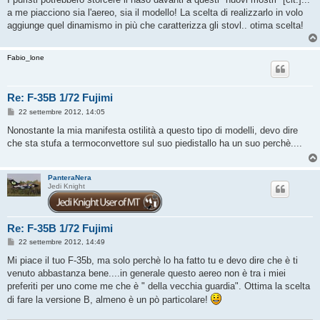
s
a me piacciono sia l'aereo, sia il modello! La scelta di realizzarlo in volo
a
g
aggiunge quel dinamismo in più che caratterizza gli stovl.. otima scelta!
g
i
o
Fabio_lone
Re: F-35B 1/72 Fujimi
M
22 settembre 2012, 14:05
e
s
Nonostante la mia manifesta ostilità a questo tipo di modelli, devo dire
s
che sta stufa a termoconvettore sul suo piedistallo ha un suo perchè....
a
g
g
i
PanteraNera
o
Jedi Knight
Re: F-35B 1/72 Fujimi
M
22 settembre 2012, 14:49
e
s
Mi piace il tuo F-35b, ma solo perchè lo ha fatto tu e devo dire che è ti
s
venuto abbastanza bene....in generale questo aereo non è tra i miei
a
g
preferiti per uno come me che è " della vecchia guardia". Ottima la scelta
g
di fare la versione B, almeno è un pò particolare!
i
o