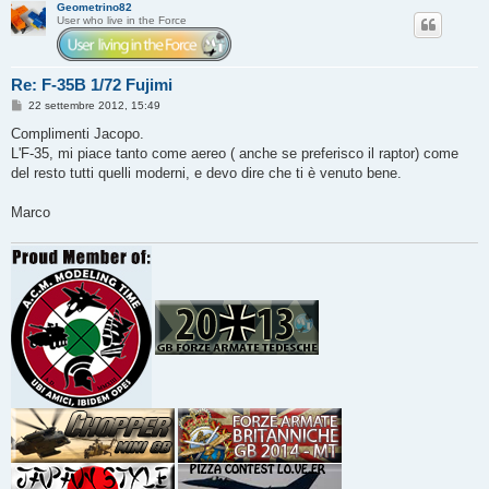
Geometrino82
User who live in the Force
Re: F-35B 1/72 Fujimi
M
22 settembre 2012, 15:49
e
s
Complimenti Jacopo.
s
L'F-35, mi piace tanto come aereo ( anche se preferisco il raptor) come
a
g
del resto tutti quelli moderni, e devo dire che ti è venuto bene.
g
i
o
Marco