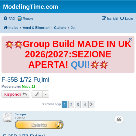
ModelingTime.com
FAQ
Regole
Iscriviti
Login
Indice
Aerei & Elicotteri
Gallerie
Jet
Group Build MADE IN UK
2026/2027:SEZIONE
APERTA!
QUI!
F-35B 1/72 Fujimi
Moderatore:
Madd 22
Rispondi
1
2
3
4
Prossimo
38 messaggi
Jacopo
L'eletto