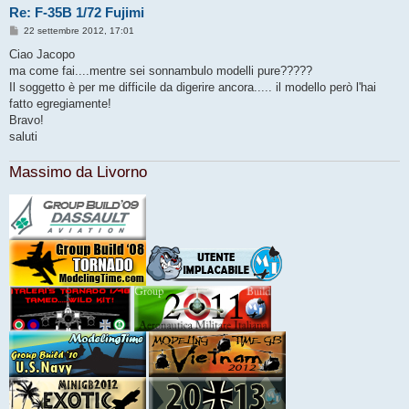
Re: F-35B 1/72 Fujimi
M
22 settembre 2012, 17:01
e
s
Ciao Jacopo
s
ma come fai....mentre sei sonnambulo modelli pure?????
a
g
Il soggetto è per me difficile da digerire ancora..... il modello però l'hai
g
fatto egregiamente!
i
o
Bravo!
saluti
Massimo da Livorno