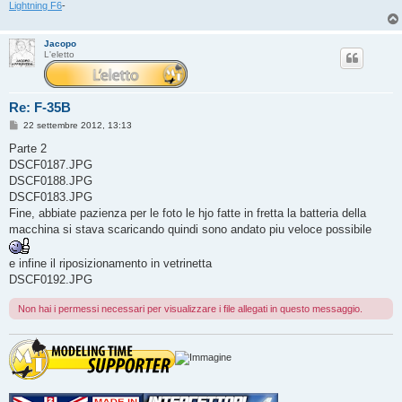
Lightning F6
-
Jacopo
L'eletto
Re: F-35B
M
22 settembre 2012, 13:13
e
s
Parte 2
s
DSCF0187.JPG
a
g
DSCF0188.JPG
g
DSCF0183.JPG
i
o
Fine, abbiate pazienza per le foto le hjo fatte in fretta la batteria della
macchina si stava scaricando quindi sono andato piu veloce possibile
e infine il riposizionamento in vetrinetta
DSCF0192.JPG
Non hai i permessi necessari per visualizzare i file allegati in questo messaggio.