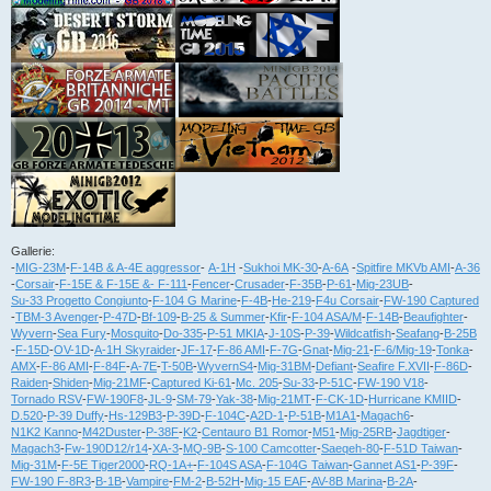
Gallerie:
-
MIG-23M
-
F-14B & A-4E aggressor
-
A-1H
-
Sukhoi MK-30
-
A-6A
-
Spitfire MKVb AMI
-
A-36
-
Corsair
-
F-15E & F-15E &- F-111
-
Fencer
-
Crusader
-
F-35B
-
P-61
-
Mig-23UB
-
Su-33 Progetto Congiunto
-
F-104 G Marine
-
F-4B
-
He-219
-
F4u Corsair
-
FW-190 Captured
-
TBM-3 Avenger
-
P-47D
-
Bf-109
-
B-25 & Summer
-
Kfir
-
F-104 ASA/M
-
F-14B
-
Beaufighter
-
Wyvern
-
Sea Fury
-
Mosquito
-
Do-335
-
P-51 MKIA
-
J-10S
-
P-39
-
Wildcatfish
-
Seafang
-
B-25B
-
F-15D
-
OV-1D
-
A-1H Skyraider
-
JF-17
-
F-86 AMI
-
F-7G
-
Gnat
-
Mig-21
-
F-6/Mig-19
-
Tonka
-
AMX
-
F-86 AMI
-
F-84F
-
A-7E
-
T-50B
-
WyvernS4
-
Mig-31BM
-
Defiant
-
Seafire F.XVII
-
F-86D
-
Raiden
-
Shiden
-
Mig-21MF
-
Captured Ki-61
-
Mc. 205
-
Su-33
-
P-51C
-
FW-190 V18
-
Tornado RSV
-
FW-190F8
-
JL-9
-
SM-79
-
Yak-38
-
Mig-21MT
-
F-CK-1D
-
Hurricane KMIID
-
D.520
-
P-39 Duffy
-
Hs-129B3
-
P-39D
-
F-104C
-
A2D-1
-
P-51B
-
M1A1
-
Magach6
-
N1K2 Kanno
-
M42Duster
-
P-38F
-
K2
-
Centauro B1 Romor
-
M51
-
Mig-25RB
-
Jagdtiger
-
Magach3
-
Fw-190D12/r14
-
XA-3
-
MQ-9B
-
S-100 Camcotter
-
Saeqeh-80
-
F-51D Taiwan
-
Mig-31M
-
F-5E Tiger2000
-
RQ-1A+
-
F-104S ASA
-
F-104G Taiwan
-
Gannet AS1
-
P-39F
-
FW-190 F-8R3
-
B-1B
-
Vampire
-
FM-2
-
B-52H
-
Mig-15 EAF
-
AV-8B Marina
-
B-2A
-