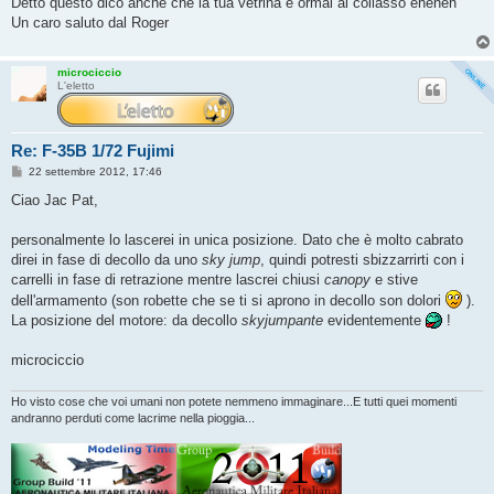
Detto questo dico anche che la tua vetrina è ormai al collasso eheheh
i
o
Un caro saluto dal Roger
microciccio
L'eletto
Re: F-35B 1/72 Fujimi
M
22 settembre 2012, 17:46
e
s
Ciao Jac Pat,
s
a
g
personalmente lo lascerei in unica posizione. Dato che è molto cabrato
g
direi in fase di decollo da uno
sky jump
, quindi potresti sbizzarrirti con i
i
o
carrelli in fase di retrazione mentre lascrei chiusi
canopy
e stive
dell'armamento (son robette che se ti si aprono in decollo son dolori
).
La posizione del motore: da decollo
skyjumpante
evidentemente
!
microciccio
Ho visto cose che voi umani non potete nemmeno immaginare...E tutti quei momenti
andranno perduti come lacrime nella pioggia...