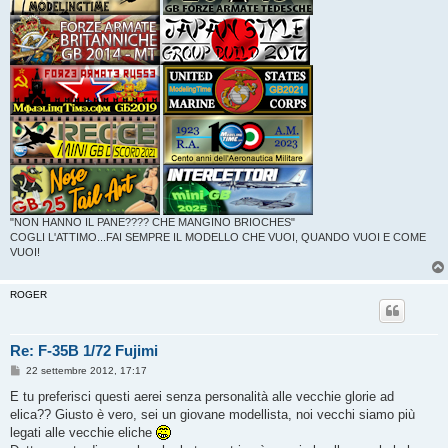
"NON HANNO IL PANE???? CHE MANGINO BRIOCHES"
COGLI L'ATTIMO...FAI SEMPRE IL MODELLO CHE VUOI, QUANDO VUOI E COME
VUOI!
ROGER
Re: F-35B 1/72 Fujimi
M
22 settembre 2012, 17:17
e
s
E tu preferisci questi aerei senza personalità alle vecchie glorie ad
s
elica?? Giusto è vero, sei un giovane modellista, noi vecchi siamo più
a
g
legati alle vecchie eliche
g