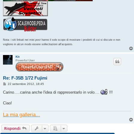
Nota: i siti linkati nei miei
post
hanno il solo scopo di mostrare i prodotti di cui si discute e non
vogliono in alcun modo essere sollecitazioni all'acquisto.
Kit
Powerful User
Re: F-35B 1/72 Fujimi
M
22 settembre 2012, 18:45
e
s
Carino.....carina anche l'idea di rappresentarlo in volo....
!!!
s
a
g
Ciao!
g
i
o
La mia galleria...
Rispondi