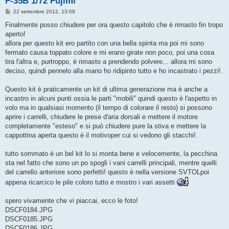
F-35B 1/72 Fujimi
M
22 settembre 2012, 13:08
e
s
Finalmente posso chiudere per ora questo capitolo che è rimasto fin tropo
s
aperto!
a
g
allora per questo kit ero partito con una bella spinta ma poi mi sono
g
fermato causa toppato colore e mi erano girate non poco, poi una cosa
i
o
tira l'altra e, purtroppo, è rimasto a prendendo polvere... allora mi sono
deciso, quindi pennelo alla mano ho ridipinto tutto e ho incastrato i pezzi!.
Questo kit è praticamente un kit di ultima generazione ma è anche a
incastro in alcuni punti ossia le parti "mobili" quindi questo è l'aspetto in
volo ma in qualsiasi momento (il tempo di colorare il resto) si possono
aprire i carrelli, chiudere le prese d'aria dorsali e mettere il motore
completamente "esteso" e si può chiudere pure la stiva e mettere la
cappottina aperta questo è il motivoper cui si vedono gli stacchi!.
tutto sommato è un bel kit lo si monta bene e velocemente, la pecchina
sta nel fatto che sono un po spogli i vani carrelli principali, mentre quelli
del carrello anteriore sono perfetti! questo è nella versione SVTOLpoi
appena ricarcico le pile coloro tutto e mostro i vari assetti
spero vivamente che vi piaccai, ecco le foto!
DSCF0184.JPG
DSCF0185.JPG
DSCF0186.JPG