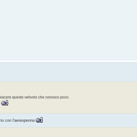
o piacere questo velivolo che conosco poco.
o
ino con l'aereopenna