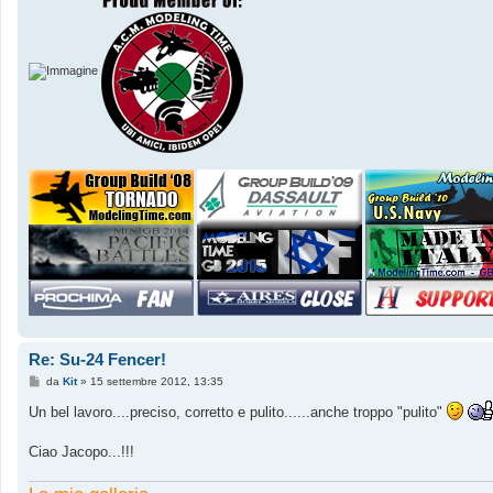
Re: Su-24 Fencer!
M
da
Kit
»
15 settembre 2012, 13:35
e
s
Un bel lavoro....preciso, corretto e pulito......anche troppo "pulito"
s
a
g
Ciao Jacopo...!!!
g
i
o