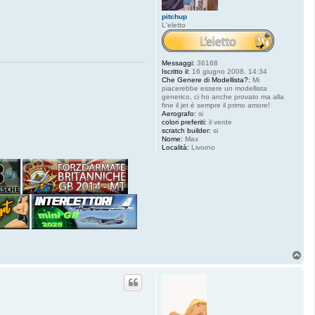
pitchup
L'eletto
Messaggi:
36168
Iscritto il:
16 giugno 2008, 14:34
Che Genere di Modellista?:
Mi
piacerebbe essere un modellista
generico, ci ho anche provato ma alla
fine il jet è sempre il primo amore!
Aerografo:
si
colori preferiti:
il verde
scratch builder:
si
Nome:
Max
Località:
Livorno
T
o
p