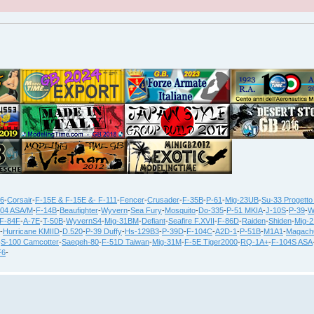
36
-
Corsair
-
F-15E & F-15E &- F-111
-
Fencer
-
Crusader
-
F-35B
-
P-61
-
Mig-23UB
-
Su-33 Progetto
104 ASA/M
-
F-14B
-
Beaufighter
-
Wyvern
-
Sea Fury
-
Mosquito
-
Do-335
-
P-51 MKIA
-
J-10S
-
P-39
-
W
F-84F
-
A-7E
-
T-50B
-
WyvernS4
-
Mig-31BM
-
Defiant
-
Seafire F.XVII
-
F-86D
-
Raiden
-
Shiden
-
Mig-
-
Hurricane KMIID
-
D.520
-
P-39 Duffy
-
Hs-129B3
-
P-39D
-
F-104C
-
A2D-1
-
P-51B
-
M1A1
-
Magach
-
S-100 Camcotter
-
Saeqeh-80
-
F-51D Taiwan
-
Mig-31M
-
F-5E Tiger2000
-
RQ-1A+
-
F-104S ASA
F6
-