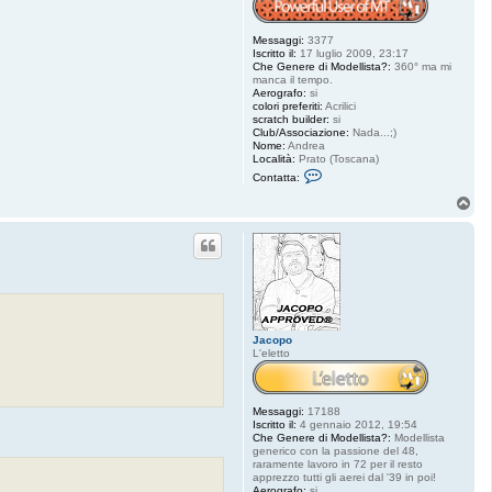
Messaggi:
3377
Iscritto il:
17 luglio 2009, 23:17
Che Genere di Modellista?:
360° ma mi
manca il tempo.
Aerografo:
si
colori preferiti:
Acrilici
scratch builder:
si
Club/Associazione:
Nada...;)
Nome:
Andrea
Località:
Prato (Toscana)
C
Contatta:
o
n
T
t
o
a
p
t
t
a
K
i
t
Jacopo
L'eletto
Messaggi:
17188
Iscritto il:
4 gennaio 2012, 19:54
Che Genere di Modellista?:
Modellista
generico con la passione del 48,
raramente lavoro in 72 per il resto
apprezzo tutti gli aerei dal '39 in poi!
Aerografo:
si