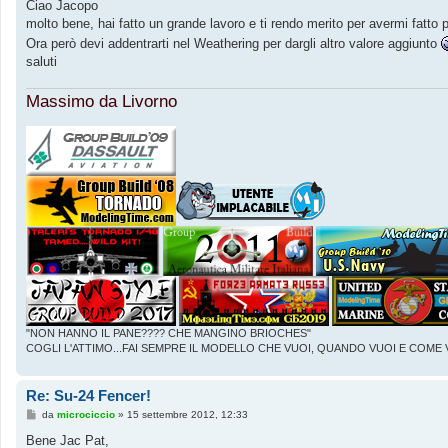
s
Ciao Jacopo
s
molto bene, hai fatto un grande lavoro e ti rendo merito per avermi fatto
a
g
Ora però devi addentrarti nel Weathering per dargli altro valore aggiunto
g
saluti
i
o
Massimo da Livorno
"NON HANNO IL PANE???? CHE MANGINO BRIOCHES"
COGLI L'ATTIMO...FAI SEMPRE IL MODELLO CHE VUOI, QUANDO VUOI E COME 
Re: Su-24 Fencer!
M
da
microciccio
»
15 settembre 2012, 12:33
e
s
Bene Jac Pat,