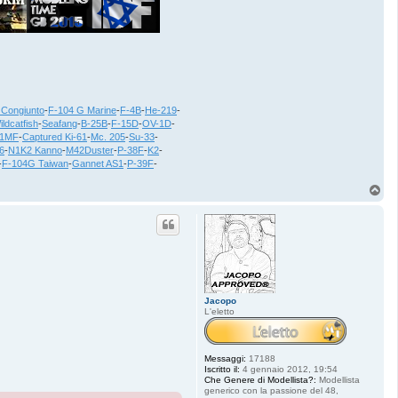
 Congiunto
-
F-104 G Marine
-
F-4B
-
He-219
-
ildcatfish
-
Seafang
-
B-25B
-
F-15D
-
OV-1D
-
21MF
-
Captured Ki-61
-
Mc. 205
-
Su-33
-
6
-
N1K2 Kanno
-
M42Duster
-
P-38F
-
K2
-
-
F-104G Taiwan
-
Gannet AS1
-
P-39F
-
T
o
p
Jacopo
L'eletto
Messaggi:
17188
Iscritto il:
4 gennaio 2012, 19:54
Che Genere di Modellista?:
Modellista
generico con la passione del 48,