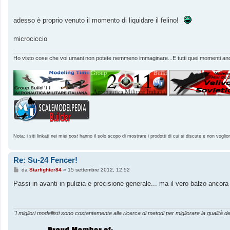
s
a
g
adesso è proprio venuto il momento di liquidare il felino!
g
i
o
microciccio
Ho visto cose che voi umani non potete nemmeno immaginare...E tutti quei momenti andr
Nota: i siti linkati nei miei
post
hanno il solo scopo di mostrare i prodotti di cui si discute e non voglio
Re: Su-24 Fencer!
M
da
Starfighter84
»
15 settembre 2012, 12:52
e
s
Passi in avanti in pulizia e precisione generale... ma il vero balzo ancora 
s
a
g
g
i
"I migliori modellisti sono costantemente alla ricerca di metodi per migliorare la qualità de
o