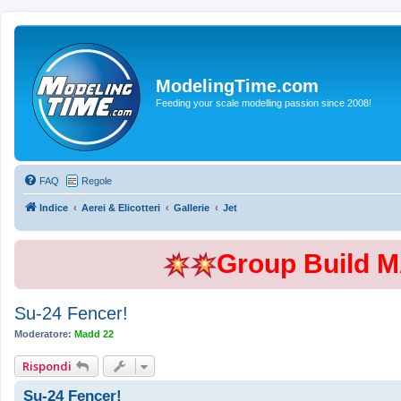
ModelingTime.com
Feeding your scale modelling passion since 2008!
FAQ
Regole
Indice
Aerei & Elicotteri
Gallerie
Jet
Group Build 
Su-24 Fencer!
Moderatore:
Madd 22
Rispondi
Su-24 Fencer!