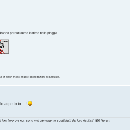
anno perduti come lacrime nella pioggia...
no in alcun modo essere sollecitazioni all'acquisto.
lo aspetto io....!
l loro lavoro e non sono mai pienamente soddisfatti dei loro risultati" (Bill Horan)