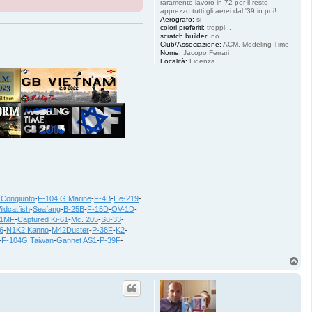
raramente lavoro in 72 per il resto
apprezzo tutti gli aerei dal '39 in poi!
Aerografo:
si
colori preferiti:
troppi...
scratch builder:
no
Club/Associazione:
ACM. Modeling Time
Nome:
Jacopo Ferrari
Località:
Fidenza
 Congiunto
-
F-104 G Marine
-
F-4B
-
He-219
-
ildcatfish
-
Seafang
-
B-25B
-
F-15D
-
OV-1D
-
21MF
-
Captured Ki-61
-
Mc. 205
-
Su-33
-
6
-
N1K2 Kanno
-
M42Duster
-
P-38F
-
K2
-
-
F-104G Taiwan
-
Gannet AS1
-
P-39F
-
T
o
p