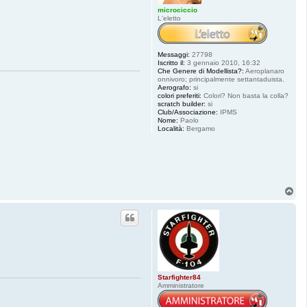
microciccio
L'eletto
Messaggi:
27798
Iscritto il:
3 gennaio 2010, 16:32
Che Genere di Modellista?:
Aeroplanaro
onnivoro; principalmente settantaduista.
Aerografo:
si
colori preferiti:
Colori? Non basta la colla?
scratch builder:
si
Club/Associazione:
IPMS
Nome:
Paolo
Località:
Bergamo
T
o
p
Starfighter84
Amministratore