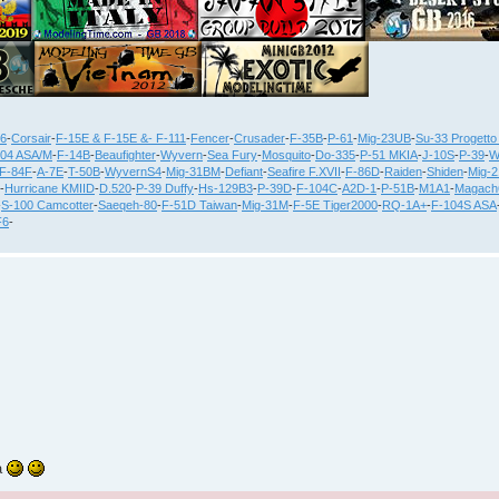
36
-
Corsair
-
F-15E & F-15E &- F-111
-
Fencer
-
Crusader
-
F-35B
-
P-61
-
Mig-23UB
-
Su-33 Progetto
104 ASA/M
-
F-14B
-
Beaufighter
-
Wyvern
-
Sea Fury
-
Mosquito
-
Do-335
-
P-51 MKIA
-
J-10S
-
P-39
-
W
F-84F
-
A-7E
-
T-50B
-
WyvernS4
-
Mig-31BM
-
Defiant
-
Seafire F.XVII
-
F-86D
-
Raiden
-
Shiden
-
Mig-
-
Hurricane KMIID
-
D.520
-
P-39 Duffy
-
Hs-129B3
-
P-39D
-
F-104C
-
A2D-1
-
P-51B
-
M1A1
-
Magach
-
S-100 Camcotter
-
Saeqeh-80
-
F-51D Taiwan
-
Mig-31M
-
F-5E Tiger2000
-
RQ-1A+
-
F-104S ASA
F6
-
ia