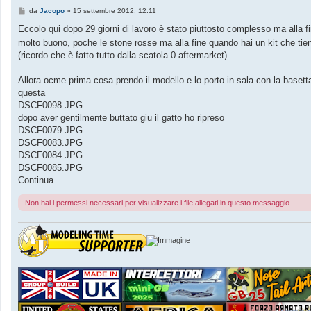
M
da
Jacopo
»
15 settembre 2012, 12:11
e
s
Eccolo qui dopo 29 giorni di lavoro è stato piuttosto complesso ma alla fi
s
molto buono, poche le stone rosse ma alla fine quando hai un kit che tie
a
g
(ricordo che è fatto tutto dalla scatola 0 aftermarket)
g
i
o
Allora ocme prima cosa prendo il modello e lo porto in sala con la basett
questa
DSCF0098.JPG
dopo aver gentilmente buttato giu il gatto ho ripreso
DSCF0079.JPG
DSCF0083.JPG
DSCF0084.JPG
DSCF0085.JPG
Continua
Non hai i permessi necessari per visualizzare i file allegati in questo messaggio.