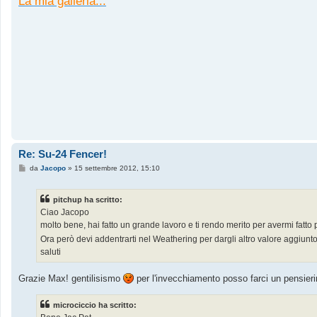
La mia galleria...
Re: Su-24 Fencer!
M
da
Jacopo
»
15 settembre 2012, 15:10
e
s
s
pitchup ha scritto:
a
g
Ciao Jacopo
g
molto bene, hai fatto un grande lavoro e ti rendo merito per avermi fatt
i
o
Ora però devi addentrarti nel Weathering per dargli altro valore aggiunt
saluti
Grazie Max! gentilisismo
per l'invecchiamento posso farci un pensier
microciccio ha scritto: