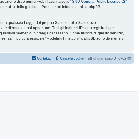
reazione di comunità web rilasciata sotto “
GNU General Public License v2
”
ntenuti e della gestione. Per ulteriori informazioni su phpBB:
e una qualsiasi Legge del proprio Stato, o dello Stato dove
è ritenuto da noi opportuno. Tutti gli indirizzi IP sono registrati per
 qualsiasi momento lo ritenga necessario. Come fruitore di questo servizio,
no senza il tuo consenso, né “ModelingTime.com” o phpBB sono da ritenersi
Contattaci
Cancella cookie
Tutti gli orari sono
UTC+02:00