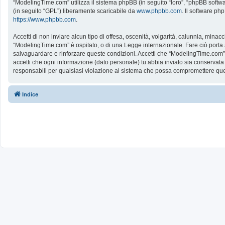
“ModelingTime.com” utilizza il sistema phpBB (in seguito “loro”, “phpBB softw
(in seguito “GPL”) liberamente scaricabile da
www.phpbb.com
. Il software ph
https://www.phpbb.com
.
Accetti di non inviare alcun tipo di offesa, oscenità, volgarità, calunnia, mina
“ModelingTime.com” è ospitato, o di una Legge internazionale. Fare ciò porta all
salvaguardare e rinforzare queste condizioni. Accetti che “ModelingTime.com” a
accetti che ogni informazione (dato personale) tu abbia inviato sia conserv
responsabili per qualsiasi violazione al sistema che possa compromettere que
Indice