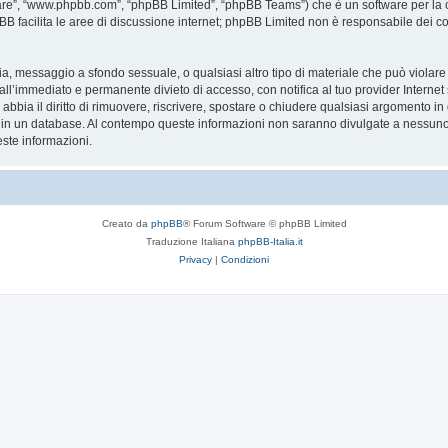
are”, “www.phpbb.com”, “phpBB Limited”, “phpBB Teams”) che è un software per la c
pBB facilita le aree di discussione internet; phpBB Limited non è responsabile dei co
ccia, messaggio a sfondo sessuale, o qualsiasi altro tipo di materiale che può violar
’immediato e permanente divieto di accesso, con notifica al tuo provider Internet se 
bbia il diritto di rimuovere, riscrivere, spostare o chiudere qualsiasi argomento in
ata in un database. Al contempo queste informazioni non saranno divulgate a nessu
ste informazioni.
Creato da
phpBB
® Forum Software © phpBB Limited
Traduzione Italiana
phpBB-Italia.it
Privacy
|
Condizioni