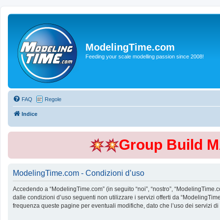
ModelingTime.com
Feeding your scale modelling passion since 2008!
FAQ
Regole
Indice
Group Build 
ModelingTime.com - Condizioni d’uso
Accedendo a “ModelingTime.com” (in seguito “noi”, “nostro”, “ModelingTime.com”
dalle condizioni d’uso seguenti non utilizzare i servizi offerti da “Modeling
frequenza queste pagine per eventuali modifiche, dato che l’uso dei servizi d