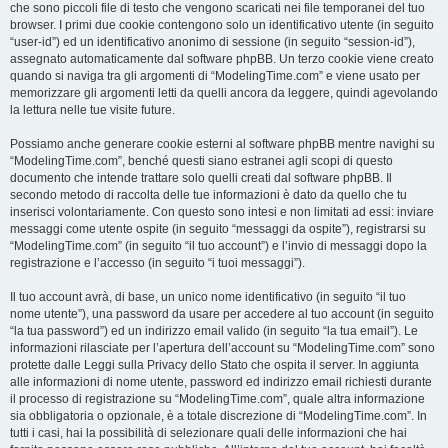
che sono piccoli file di testo che vengono scaricati nei file temporanei del tuo
browser. I primi due cookie contengono solo un identificativo utente (in seguito
“user-id”) ed un identificativo anonimo di sessione (in seguito “session-id”),
assegnato automaticamente dal software phpBB. Un terzo cookie viene creato
quando si naviga tra gli argomenti di “ModelingTime.com” e viene usato per
memorizzare gli argomenti letti da quelli ancora da leggere, quindi agevolando
la lettura nelle tue visite future.
Possiamo anche generare cookie esterni al software phpBB mentre navighi su
“ModelingTime.com”, benché questi siano estranei agli scopi di questo
documento che intende trattare solo quelli creati dal software phpBB. Il
secondo metodo di raccolta delle tue informazioni è dato da quello che tu
inserisci volontariamente. Con questo sono intesi e non limitati ad essi: inviare
messaggi come utente ospite (in seguito “messaggi da ospite”), registrarsi su
“ModelingTime.com” (in seguito “il tuo account”) e l’invio di messaggi dopo la
registrazione e l’accesso (in seguito “i tuoi messaggi”).
Il tuo account avrà, di base, un unico nome identificativo (in seguito “il tuo
nome utente”), una password da usare per accedere al tuo account (in seguito
“la tua password”) ed un indirizzo email valido (in seguito “la tua email”). Le
informazioni rilasciate per l’apertura dell’account su “ModelingTime.com” sono
protette dalle Leggi sulla Privacy dello Stato che ospita il server. In aggiunta
alle informazioni di nome utente, password ed indirizzo email richiesti durante
il processo di registrazione su “ModelingTime.com”, quale altra informazione
sia obbligatoria o opzionale, è a totale discrezione di “ModelingTime.com”. In
tutti i casi, hai la possibilità di selezionare quali delle informazioni che hai