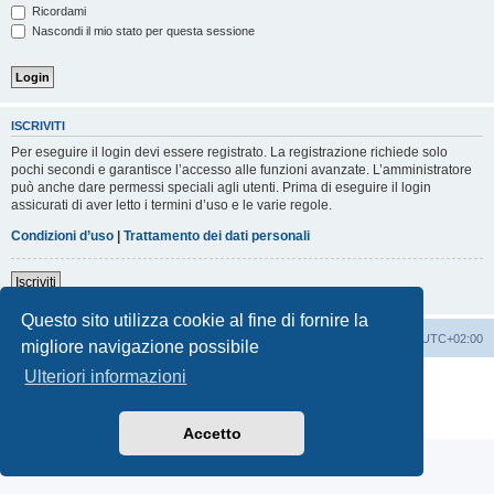
Ricordami
Nascondi il mio stato per questa sessione
ISCRIVITI
Per eseguire il login devi essere registrato. La registrazione richiede solo
pochi secondi e garantisce l’accesso alle funzioni avanzate. L’amministratore
può anche dare permessi speciali agli utenti. Prima di eseguire il login
assicurati di aver letto i termini d’uso e le varie regole.
Condizioni d’uso
|
Trattamento dei dati personali
Iscriviti
Questo sito utilizza cookie al fine di fornire la
Indice
Contattaci
Cancella cookie
Tutti gli orari sono
UTC+02:00
migliore navigazione possibile
Ulteriori informazioni
Creato da
phpBB
® Forum Software © phpBB Limited
Traduzione Italiana
phpBB-Italia.it
Privacy
|
Condizioni
Accetto