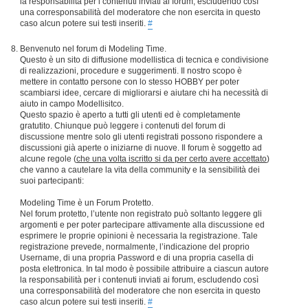
la responsabilità per i contenuti inviati ai forum, escludendo così
una corresponsabilità del moderatore che non esercita in questo
caso alcun potere sui testi inseriti.
#
Benvenuto nel forum di Modeling Time.
Questo è un sito di diffusione modellistica di tecnica e condivisione
di realizzazioni, procedure e suggerimenti. Il nostro scopo è
mettere in contatto persone con lo stesso HOBBY per poter
scambiarsi idee, cercare di migliorarsi e aiutare chi ha necessità di
aiuto in campo Modellisitco.
Questo spazio è aperto a tutti gli utenti ed è completamente
gratutito. Chiunque può leggere i contenuti del forum di
discussione mentre solo gli utenti registrati possono rispondere a
discussioni già aperte o iniziarne di nuove. Il forum è soggetto ad
alcune regole (
che una volta iscritto si da per certo avere accettato
)
che vanno a cautelare la vita della community e la sensibilità dei
suoi partecipanti:
Modeling Time è un Forum Protetto.
Nel forum protetto, l’utente non registrato può soltanto leggere gli
argomenti e per poter partecipare attivamente alla discussione ed
esprimere le proprie opinioni è necessaria la registrazione. Tale
registrazione prevede, normalmente, l’indicazione del proprio
Username, di una propria Password e di una propria casella di
posta elettronica. In tal modo è possibile attribuire a ciascun autore
la responsabilità per i contenuti inviati ai forum, escludendo così
una corresponsabilità del moderatore che non esercita in questo
caso alcun potere sui testi inseriti.
#