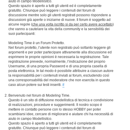
aiuto in campo Modellisitco.
Questo spazio è aperto a tutti gli utenti ed è completamente
gratutito. Chiunque può leggere i contenuti del forum di
discussione mentre solo gli utenti registrati possono rispondere a
discussioni già aperte o iniziarne di nuove. Il forum è soggetto ad
alcune regole (
che una volta iscritto si da per certo avere accettato
)
che vanno a cautelare la vita della community e la sensibilità dei
suoi partecipanti:
Modeling Time è un Forum Protetto.
Nel forum protetto, l’utente non registrato può soltanto leggere gli
argomenti e per poter partecipare attivamente alla discussione ed
esprimere le proprie opinioni è necessaria la registrazione. Tale
registrazione prevede, normalmente, l’indicazione del proprio
Username, di una propria Password e di una propria casella di
posta elettronica. In tal modo è possibile attribuire a ciascun autore
la responsabilità per i contenuti inviati ai forum, escludendo così
una corresponsabilità del moderatore che non esercita in questo
caso alcun potere sui testi inseriti.
#
Benvenuto nel forum di Modeling Time.
Questo è un sito di diffusione modellistica di tecnica e condivisione
di realizzazioni, procedure e suggerimenti. Il nostro scopo è
mettere in contatto persone con lo stesso HOBBY per poter
scambiarsi idee, cercare di migliorarsi e aiutare chi ha necessità di
aiuto in campo Modellisitco.
Questo spazio è aperto a tutti gli utenti ed è completamente
gratutito. Chiunque può leggere i contenuti del forum di