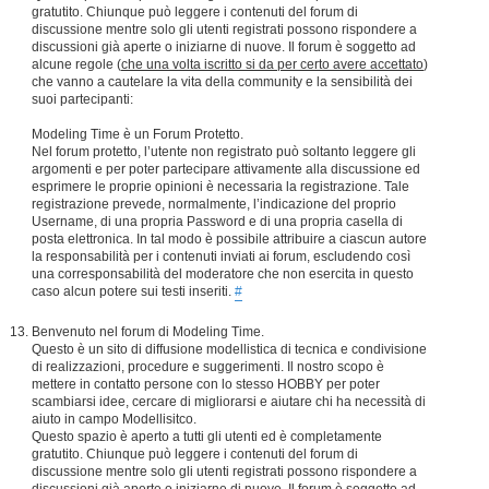
gratutito. Chiunque può leggere i contenuti del forum di
discussione mentre solo gli utenti registrati possono rispondere a
discussioni già aperte o iniziarne di nuove. Il forum è soggetto ad
alcune regole (
che una volta iscritto si da per certo avere accettato
)
che vanno a cautelare la vita della community e la sensibilità dei
suoi partecipanti:
Modeling Time è un Forum Protetto.
Nel forum protetto, l’utente non registrato può soltanto leggere gli
argomenti e per poter partecipare attivamente alla discussione ed
esprimere le proprie opinioni è necessaria la registrazione. Tale
registrazione prevede, normalmente, l’indicazione del proprio
Username, di una propria Password e di una propria casella di
posta elettronica. In tal modo è possibile attribuire a ciascun autore
la responsabilità per i contenuti inviati ai forum, escludendo così
una corresponsabilità del moderatore che non esercita in questo
caso alcun potere sui testi inseriti.
#
Benvenuto nel forum di Modeling Time.
Questo è un sito di diffusione modellistica di tecnica e condivisione
di realizzazioni, procedure e suggerimenti. Il nostro scopo è
mettere in contatto persone con lo stesso HOBBY per poter
scambiarsi idee, cercare di migliorarsi e aiutare chi ha necessità di
aiuto in campo Modellisitco.
Questo spazio è aperto a tutti gli utenti ed è completamente
gratutito. Chiunque può leggere i contenuti del forum di
discussione mentre solo gli utenti registrati possono rispondere a