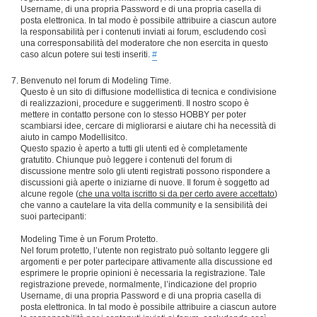
Username, di una propria Password e di una propria casella di
posta elettronica. In tal modo è possibile attribuire a ciascun autore
la responsabilità per i contenuti inviati ai forum, escludendo così
una corresponsabilità del moderatore che non esercita in questo
caso alcun potere sui testi inseriti.
#
Benvenuto nel forum di Modeling Time.
Questo è un sito di diffusione modellistica di tecnica e condivisione
di realizzazioni, procedure e suggerimenti. Il nostro scopo è
mettere in contatto persone con lo stesso HOBBY per poter
scambiarsi idee, cercare di migliorarsi e aiutare chi ha necessità di
aiuto in campo Modellisitco.
Questo spazio è aperto a tutti gli utenti ed è completamente
gratutito. Chiunque può leggere i contenuti del forum di
discussione mentre solo gli utenti registrati possono rispondere a
discussioni già aperte o iniziarne di nuove. Il forum è soggetto ad
alcune regole (
che una volta iscritto si da per certo avere accettato
)
che vanno a cautelare la vita della community e la sensibilità dei
suoi partecipanti:
Modeling Time è un Forum Protetto.
Nel forum protetto, l’utente non registrato può soltanto leggere gli
argomenti e per poter partecipare attivamente alla discussione ed
esprimere le proprie opinioni è necessaria la registrazione. Tale
registrazione prevede, normalmente, l’indicazione del proprio
Username, di una propria Password e di una propria casella di
posta elettronica. In tal modo è possibile attribuire a ciascun autore