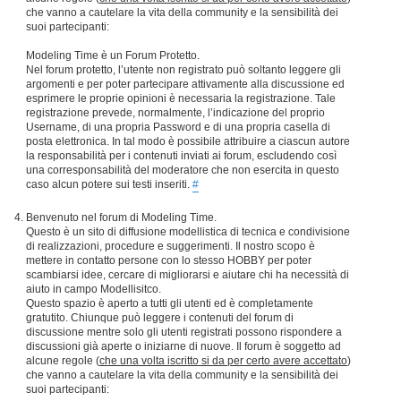
che vanno a cautelare la vita della community e la sensibilità dei
suoi partecipanti:
Modeling Time è un Forum Protetto.
Nel forum protetto, l’utente non registrato può soltanto leggere gli
argomenti e per poter partecipare attivamente alla discussione ed
esprimere le proprie opinioni è necessaria la registrazione. Tale
registrazione prevede, normalmente, l’indicazione del proprio
Username, di una propria Password e di una propria casella di
posta elettronica. In tal modo è possibile attribuire a ciascun autore
la responsabilità per i contenuti inviati ai forum, escludendo così
una corresponsabilità del moderatore che non esercita in questo
caso alcun potere sui testi inseriti.
#
Benvenuto nel forum di Modeling Time.
Questo è un sito di diffusione modellistica di tecnica e condivisione
di realizzazioni, procedure e suggerimenti. Il nostro scopo è
mettere in contatto persone con lo stesso HOBBY per poter
scambiarsi idee, cercare di migliorarsi e aiutare chi ha necessità di
aiuto in campo Modellisitco.
Questo spazio è aperto a tutti gli utenti ed è completamente
gratutito. Chiunque può leggere i contenuti del forum di
discussione mentre solo gli utenti registrati possono rispondere a
discussioni già aperte o iniziarne di nuove. Il forum è soggetto ad
alcune regole (
che una volta iscritto si da per certo avere accettato
)
che vanno a cautelare la vita della community e la sensibilità dei
suoi partecipanti: