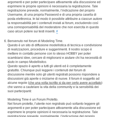
argomenti e per poter partecipare attivamente alla discussione ed
esprimere le proprie opinioni è necessaria la registrazione. Tale
registrazione prevede, normalmente, l’indicazione del proprio
Username, di una propria Password e di una propria casella di
posta elettronica. In tal modo è possibile attribuire a ciascun autore
la responsabilità per i contenuti inviati ai forum, escludendo così
una corresponsabilità del moderatore che non esercita in questo
caso alcun potere sui testi inseriti.
#
Benvenuto nel forum di Modeling Time.
Questo è un sito di diffusione modellistica di tecnica e condivisione
di realizzazioni, procedure e suggerimenti. Il nostro scopo è
mettere in contatto persone con lo stesso HOBBY per poter
scambiarsi idee, cercare di migliorarsi e aiutare chi ha necessità di
aiuto in campo Modellisitco.
Questo spazio è aperto a tutti gli utenti ed è completamente
gratutito. Chiunque può leggere i contenuti del forum di
discussione mentre solo gli utenti registrati possono rispondere a
discussioni già aperte o iniziarne di nuove. Il forum è soggetto ad
alcune regole (
che una volta iscritto si da per certo avere accettato
)
che vanno a cautelare la vita della community e la sensibilità dei
suoi partecipanti:
Modeling Time è un Forum Protetto.
Nel forum protetto, l’utente non registrato può soltanto leggere gli
argomenti e per poter partecipare attivamente alla discussione ed
esprimere le proprie opinioni è necessaria la registrazione. Tale
registrazione prevede, normalmente, l’indicazione del proprio