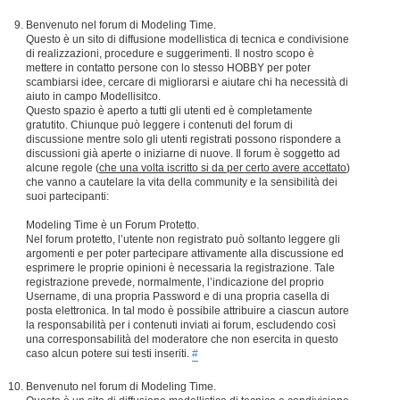
Benvenuto nel forum di Modeling Time.
Questo è un sito di diffusione modellistica di tecnica e condivisione
di realizzazioni, procedure e suggerimenti. Il nostro scopo è
mettere in contatto persone con lo stesso HOBBY per poter
scambiarsi idee, cercare di migliorarsi e aiutare chi ha necessità di
aiuto in campo Modellisitco.
Questo spazio è aperto a tutti gli utenti ed è completamente
gratutito. Chiunque può leggere i contenuti del forum di
discussione mentre solo gli utenti registrati possono rispondere a
discussioni già aperte o iniziarne di nuove. Il forum è soggetto ad
alcune regole (
che una volta iscritto si da per certo avere accettato
)
che vanno a cautelare la vita della community e la sensibilità dei
suoi partecipanti:
Modeling Time è un Forum Protetto.
Nel forum protetto, l’utente non registrato può soltanto leggere gli
argomenti e per poter partecipare attivamente alla discussione ed
esprimere le proprie opinioni è necessaria la registrazione. Tale
registrazione prevede, normalmente, l’indicazione del proprio
Username, di una propria Password e di una propria casella di
posta elettronica. In tal modo è possibile attribuire a ciascun autore
la responsabilità per i contenuti inviati ai forum, escludendo così
una corresponsabilità del moderatore che non esercita in questo
caso alcun potere sui testi inseriti.
#
Benvenuto nel forum di Modeling Time.