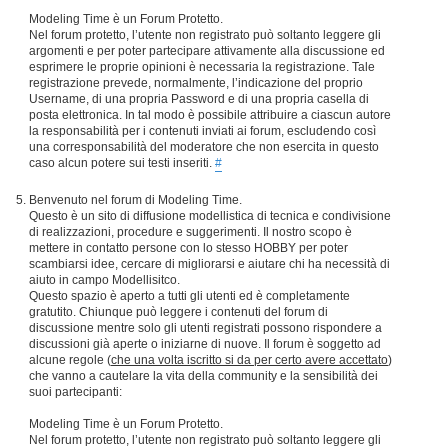
Modeling Time è un Forum Protetto.
Nel forum protetto, l’utente non registrato può soltanto leggere gli
argomenti e per poter partecipare attivamente alla discussione ed
esprimere le proprie opinioni è necessaria la registrazione. Tale
registrazione prevede, normalmente, l’indicazione del proprio
Username, di una propria Password e di una propria casella di
posta elettronica. In tal modo è possibile attribuire a ciascun autore
la responsabilità per i contenuti inviati ai forum, escludendo così
una corresponsabilità del moderatore che non esercita in questo
caso alcun potere sui testi inseriti.
#
Benvenuto nel forum di Modeling Time.
Questo è un sito di diffusione modellistica di tecnica e condivisione
di realizzazioni, procedure e suggerimenti. Il nostro scopo è
mettere in contatto persone con lo stesso HOBBY per poter
scambiarsi idee, cercare di migliorarsi e aiutare chi ha necessità di
aiuto in campo Modellisitco.
Questo spazio è aperto a tutti gli utenti ed è completamente
gratutito. Chiunque può leggere i contenuti del forum di
discussione mentre solo gli utenti registrati possono rispondere a
discussioni già aperte o iniziarne di nuove. Il forum è soggetto ad
alcune regole (
che una volta iscritto si da per certo avere accettato
)
che vanno a cautelare la vita della community e la sensibilità dei
suoi partecipanti:
Modeling Time è un Forum Protetto.
Nel forum protetto, l’utente non registrato può soltanto leggere gli