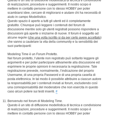
Questo è un sito di diffusione modellistica di tecnica e condivisione
di realizzazioni, procedure e suggerimenti. Il nostro scopo è
mettere in contatto persone con lo stesso HOBBY per poter
scambiarsi idee, cercare di migliorarsi e aiutare chi ha necessità di
aiuto in campo Modellisitco.
Questo spazio è aperto a tutti gli utenti ed è completamente
gratutito. Chiunque può leggere i contenuti del forum di
discussione mentre solo gli utenti registrati possono rispondere a
discussioni già aperte o iniziarne di nuove. Il forum è soggetto ad
alcune regole (
che una volta iscritto si da per certo avere accettato
)
che vanno a cautelare la vita della community e la sensibilità dei
suoi partecipanti:
Modeling Time è un Forum Protetto.
Nel forum protetto, l’utente non registrato può soltanto leggere gli
argomenti e per poter partecipare attivamente alla discussione ed
esprimere le proprie opinioni è necessaria la registrazione. Tale
registrazione prevede, normalmente, l’indicazione del proprio
Username, di una propria Password e di una propria casella di
posta elettronica. In tal modo è possibile attribuire a ciascun autore
la responsabilità per i contenuti inviati ai forum, escludendo così
una corresponsabilità del moderatore che non esercita in questo
caso alcun potere sui testi inseriti.
#
Benvenuto nel forum di Modeling Time.
Questo è un sito di diffusione modellistica di tecnica e condivisione
di realizzazioni, procedure e suggerimenti. Il nostro scopo è
mettere in contatto persone con lo stesso HOBBY per poter