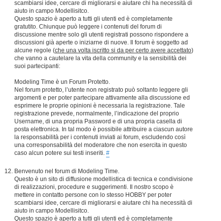
scambiarsi idee, cercare di migliorarsi e aiutare chi ha necessità di
aiuto in campo Modellisitco.
Questo spazio è aperto a tutti gli utenti ed è completamente
gratutito. Chiunque può leggere i contenuti del forum di
discussione mentre solo gli utenti registrati possono rispondere a
discussioni già aperte o iniziarne di nuove. Il forum è soggetto ad
alcune regole (
che una volta iscritto si da per certo avere accettato
)
che vanno a cautelare la vita della community e la sensibilità dei
suoi partecipanti:
Modeling Time è un Forum Protetto.
Nel forum protetto, l’utente non registrato può soltanto leggere gli
argomenti e per poter partecipare attivamente alla discussione ed
esprimere le proprie opinioni è necessaria la registrazione. Tale
registrazione prevede, normalmente, l’indicazione del proprio
Username, di una propria Password e di una propria casella di
posta elettronica. In tal modo è possibile attribuire a ciascun autore
la responsabilità per i contenuti inviati ai forum, escludendo così
una corresponsabilità del moderatore che non esercita in questo
caso alcun potere sui testi inseriti.
#
Benvenuto nel forum di Modeling Time.
Questo è un sito di diffusione modellistica di tecnica e condivisione
di realizzazioni, procedure e suggerimenti. Il nostro scopo è
mettere in contatto persone con lo stesso HOBBY per poter
scambiarsi idee, cercare di migliorarsi e aiutare chi ha necessità di
aiuto in campo Modellisitco.
Questo spazio è aperto a tutti gli utenti ed è completamente