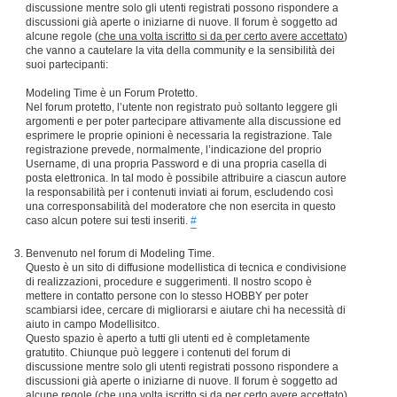
discussione mentre solo gli utenti registrati possono rispondere a
discussioni già aperte o iniziarne di nuove. Il forum è soggetto ad
alcune regole (
che una volta iscritto si da per certo avere accettato
)
che vanno a cautelare la vita della community e la sensibilità dei
suoi partecipanti:
Modeling Time è un Forum Protetto.
Nel forum protetto, l’utente non registrato può soltanto leggere gli
argomenti e per poter partecipare attivamente alla discussione ed
esprimere le proprie opinioni è necessaria la registrazione. Tale
registrazione prevede, normalmente, l’indicazione del proprio
Username, di una propria Password e di una propria casella di
posta elettronica. In tal modo è possibile attribuire a ciascun autore
la responsabilità per i contenuti inviati ai forum, escludendo così
una corresponsabilità del moderatore che non esercita in questo
caso alcun potere sui testi inseriti.
#
Benvenuto nel forum di Modeling Time.
Questo è un sito di diffusione modellistica di tecnica e condivisione
di realizzazioni, procedure e suggerimenti. Il nostro scopo è
mettere in contatto persone con lo stesso HOBBY per poter
scambiarsi idee, cercare di migliorarsi e aiutare chi ha necessità di
aiuto in campo Modellisitco.
Questo spazio è aperto a tutti gli utenti ed è completamente
gratutito. Chiunque può leggere i contenuti del forum di
discussione mentre solo gli utenti registrati possono rispondere a
discussioni già aperte o iniziarne di nuove. Il forum è soggetto ad
alcune regole (
che una volta iscritto si da per certo avere accettato
)