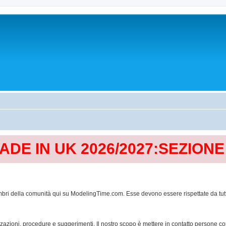
MADE IN UK 2026/2027:SEZION
mbri della comunità qui su ModelingTime.com. Esse devono essere rispettate da tutti al
lizzazioni, procedure e suggerimenti. Il nostro scopo è mettere in contatto persone 