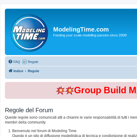
ModelingTime.com
Feeding your scale modelling passion since 2008!
FAQ
Regole
Indice
Regole
Group Build 
Regole del Forum
Queste regole sono comunicati atti a chiarire le varie responsabilità di tutti i me
membri della community.
Benvenuto nel forum di Modeling Time.
Questo è un sito di diffusione modellistica di tecnica e condivisione di rea