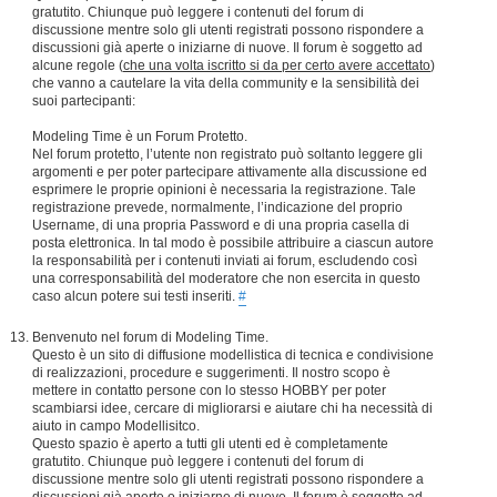
gratutito. Chiunque può leggere i contenuti del forum di
discussione mentre solo gli utenti registrati possono rispondere a
discussioni già aperte o iniziarne di nuove. Il forum è soggetto ad
alcune regole (
che una volta iscritto si da per certo avere accettato
)
che vanno a cautelare la vita della community e la sensibilità dei
suoi partecipanti:
Modeling Time è un Forum Protetto.
Nel forum protetto, l’utente non registrato può soltanto leggere gli
argomenti e per poter partecipare attivamente alla discussione ed
esprimere le proprie opinioni è necessaria la registrazione. Tale
registrazione prevede, normalmente, l’indicazione del proprio
Username, di una propria Password e di una propria casella di
posta elettronica. In tal modo è possibile attribuire a ciascun autore
la responsabilità per i contenuti inviati ai forum, escludendo così
una corresponsabilità del moderatore che non esercita in questo
caso alcun potere sui testi inseriti.
#
Benvenuto nel forum di Modeling Time.
Questo è un sito di diffusione modellistica di tecnica e condivisione
di realizzazioni, procedure e suggerimenti. Il nostro scopo è
mettere in contatto persone con lo stesso HOBBY per poter
scambiarsi idee, cercare di migliorarsi e aiutare chi ha necessità di
aiuto in campo Modellisitco.
Questo spazio è aperto a tutti gli utenti ed è completamente
gratutito. Chiunque può leggere i contenuti del forum di
discussione mentre solo gli utenti registrati possono rispondere a