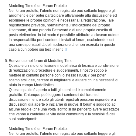
Modeling Time è un Forum Protetto.
Nel forum protetto, l’utente non registrato può soltanto leggere gli
argomenti e per poter partecipare attivamente alla discussione ed
esprimere le proprie opinioni è necessaria la registrazione. Tale
registrazione prevede, normalmente, l’indicazione del proprio
Username, di una propria Password e di una propria casella di
posta elettronica. In tal modo è possibile attribuire a ciascun autore
la responsabilità per i contenuti inviati ai forum, escludendo così
una corresponsabilità del moderatore che non esercita in questo
caso alcun potere sui testi inseriti.
#
Benvenuto nel forum di Modeling Time.
Questo è un sito di diffusione modellistica di tecnica e condivisione
di realizzazioni, procedure e suggerimenti. Il nostro scopo è
mettere in contatto persone con lo stesso HOBBY per poter
scambiarsi idee, cercare di migliorarsi e aiutare chi ha necessità di
aiuto in campo Modellisitco.
Questo spazio è aperto a tutti gli utenti ed è completamente
gratutito. Chiunque può leggere i contenuti del forum di
discussione mentre solo gli utenti registrati possono rispondere a
discussioni già aperte o iniziarne di nuove. Il forum è soggetto ad
alcune regole (
che una volta iscritto si da per certo avere accettato
)
che vanno a cautelare la vita della community e la sensibilità dei
suoi partecipanti:
Modeling Time è un Forum Protetto.
Nel forum protetto, l’utente non registrato può soltanto leggere gli