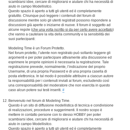
scambiarsi idee, cercare di migliorarsi e aiutare chi ha necessità di
aiuto in campo Modellisitco.
Questo spazio è aperto a tutti gli utenti ed è completamente
gratutito. Chiunque può leggere i contenuti del forum di
discussione mentre solo gli utenti registrati possono rispondere a
discussioni già aperte o iniziarne di nuove. Il forum è soggetto ad
alcune regole (
che una volta iscritto si da per certo avere accettato
)
che vanno a cautelare la vita della community e la sensibilità dei
suoi partecipanti:
Modeling Time è un Forum Protetto.
Nel forum protetto, l’utente non registrato può soltanto leggere gli
argomenti e per poter partecipare attivamente alla discussione ed
esprimere le proprie opinioni è necessaria la registrazione. Tale
registrazione prevede, normalmente, l’indicazione del proprio
Username, di una propria Password e di una propria casella di
posta elettronica. In tal modo è possibile attribuire a ciascun autore
la responsabilità per i contenuti inviati ai forum, escludendo così
una corresponsabilità del moderatore che non esercita in questo
caso alcun potere sui testi inseriti.
#
Benvenuto nel forum di Modeling Time.
Questo è un sito di diffusione modellistica di tecnica e condivisione
di realizzazioni, procedure e suggerimenti. Il nostro scopo è
mettere in contatto persone con lo stesso HOBBY per poter
scambiarsi idee, cercare di migliorarsi e aiutare chi ha necessità di
aiuto in campo Modellisitco.
Questo spazio è aperto a tutti gli utenti ed è completamente