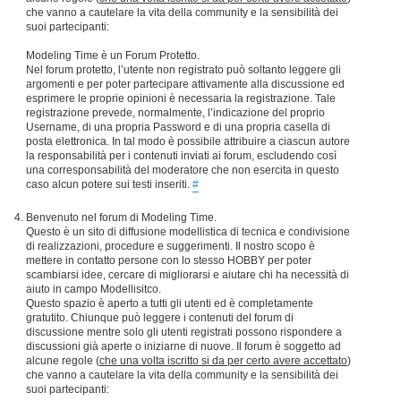
che vanno a cautelare la vita della community e la sensibilità dei
suoi partecipanti:
Modeling Time è un Forum Protetto.
Nel forum protetto, l’utente non registrato può soltanto leggere gli
argomenti e per poter partecipare attivamente alla discussione ed
esprimere le proprie opinioni è necessaria la registrazione. Tale
registrazione prevede, normalmente, l’indicazione del proprio
Username, di una propria Password e di una propria casella di
posta elettronica. In tal modo è possibile attribuire a ciascun autore
la responsabilità per i contenuti inviati ai forum, escludendo così
una corresponsabilità del moderatore che non esercita in questo
caso alcun potere sui testi inseriti.
#
Benvenuto nel forum di Modeling Time.
Questo è un sito di diffusione modellistica di tecnica e condivisione
di realizzazioni, procedure e suggerimenti. Il nostro scopo è
mettere in contatto persone con lo stesso HOBBY per poter
scambiarsi idee, cercare di migliorarsi e aiutare chi ha necessità di
aiuto in campo Modellisitco.
Questo spazio è aperto a tutti gli utenti ed è completamente
gratutito. Chiunque può leggere i contenuti del forum di
discussione mentre solo gli utenti registrati possono rispondere a
discussioni già aperte o iniziarne di nuove. Il forum è soggetto ad
alcune regole (
che una volta iscritto si da per certo avere accettato
)
che vanno a cautelare la vita della community e la sensibilità dei
suoi partecipanti: