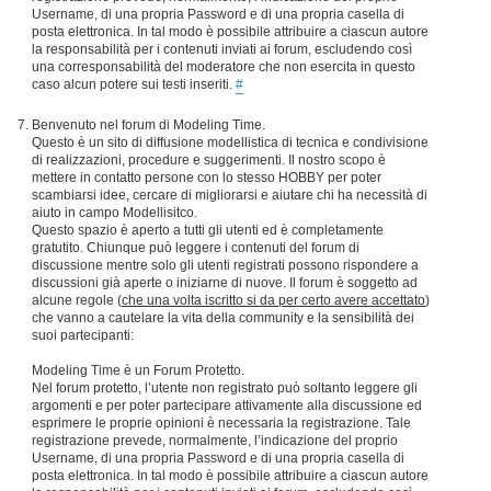
Username, di una propria Password e di una propria casella di
posta elettronica. In tal modo è possibile attribuire a ciascun autore
la responsabilità per i contenuti inviati ai forum, escludendo così
una corresponsabilità del moderatore che non esercita in questo
caso alcun potere sui testi inseriti.
#
Benvenuto nel forum di Modeling Time.
Questo è un sito di diffusione modellistica di tecnica e condivisione
di realizzazioni, procedure e suggerimenti. Il nostro scopo è
mettere in contatto persone con lo stesso HOBBY per poter
scambiarsi idee, cercare di migliorarsi e aiutare chi ha necessità di
aiuto in campo Modellisitco.
Questo spazio è aperto a tutti gli utenti ed è completamente
gratutito. Chiunque può leggere i contenuti del forum di
discussione mentre solo gli utenti registrati possono rispondere a
discussioni già aperte o iniziarne di nuove. Il forum è soggetto ad
alcune regole (
che una volta iscritto si da per certo avere accettato
)
che vanno a cautelare la vita della community e la sensibilità dei
suoi partecipanti:
Modeling Time è un Forum Protetto.
Nel forum protetto, l’utente non registrato può soltanto leggere gli
argomenti e per poter partecipare attivamente alla discussione ed
esprimere le proprie opinioni è necessaria la registrazione. Tale
registrazione prevede, normalmente, l’indicazione del proprio
Username, di una propria Password e di una propria casella di
posta elettronica. In tal modo è possibile attribuire a ciascun autore