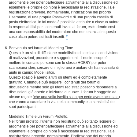
argomenti e per poter partecipare attivamente alla discussione ed
esprimere le proprie opinioni è necessaria la registrazione. Tale
registrazione prevede, normalmente, l’indicazione del proprio
Username, di una propria Password e di una propria casella di
posta elettronica. In tal modo è possibile attribuire a ciascun autore
la responsabilità per i contenuti inviati ai forum, escludendo così
una corresponsabilità del moderatore che non esercita in questo
caso alcun potere sui testi inseriti.
#
Benvenuto nel forum di Modeling Time.
Questo è un sito di diffusione modellistica di tecnica e condivisione
di realizzazioni, procedure e suggerimenti. Il nostro scopo è
mettere in contatto persone con lo stesso HOBBY per poter
scambiarsi idee, cercare di migliorarsi e aiutare chi ha necessità di
aiuto in campo Modellisitco.
Questo spazio è aperto a tutti gli utenti ed è completamente
gratutito. Chiunque può leggere i contenuti del forum di
discussione mentre solo gli utenti registrati possono rispondere a
discussioni già aperte o iniziarne di nuove. Il forum è soggetto ad
alcune regole (
che una volta iscritto si da per certo avere accettato
)
che vanno a cautelare la vita della community e la sensibilità dei
suoi partecipanti:
Modeling Time è un Forum Protetto.
Nel forum protetto, l’utente non registrato può soltanto leggere gli
argomenti e per poter partecipare attivamente alla discussione ed
esprimere le proprie opinioni è necessaria la registrazione. Tale
registrazione prevede, normalmente, l’indicazione del proprio