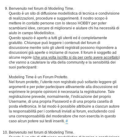
Benvenuto nel forum di Modeling Time.
Questo è un sito di diffusione modellistica di tecnica e condivisione
di realizzazioni, procedure e suggerimenti. Il nostro scopo è
mettere in contatto persone con lo stesso HOBBY per poter
scambiarsi idee, cercare di migliorarsi e aiutare chi ha necessità di
aiuto in campo Modellisitco.
Questo spazio è aperto a tutti gli utenti ed è completamente
gratutito. Chiunque può leggere i contenuti del forum di
discussione mentre solo gli utenti registrati possono rispondere a
discussioni già aperte o iniziarne di nuove. Il forum è soggetto ad
alcune regole (
che una volta iscritto si da per certo avere accettato
)
che vanno a cautelare la vita della community e la sensibilità dei
suoi partecipanti:
Modeling Time è un Forum Protetto.
Nel forum protetto, l’utente non registrato può soltanto leggere gli
argomenti e per poter partecipare attivamente alla discussione ed
esprimere le proprie opinioni è necessaria la registrazione. Tale
registrazione prevede, normalmente, l’indicazione del proprio
Username, di una propria Password e di una propria casella di
posta elettronica. In tal modo è possibile attribuire a ciascun autore
la responsabilità per i contenuti inviati ai forum, escludendo così
una corresponsabilità del moderatore che non esercita in questo
caso alcun potere sui testi inseriti.
#
Benvenuto nel forum di Modeling Time.