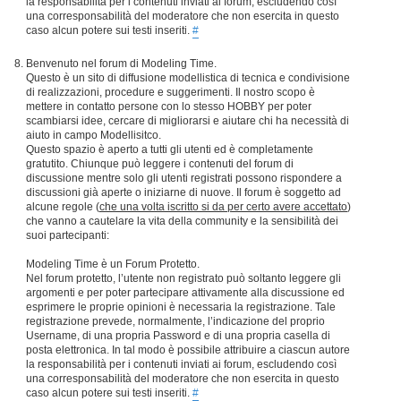
la responsabilità per i contenuti inviati ai forum, escludendo così
una corresponsabilità del moderatore che non esercita in questo
caso alcun potere sui testi inseriti.
#
Benvenuto nel forum di Modeling Time.
Questo è un sito di diffusione modellistica di tecnica e condivisione
di realizzazioni, procedure e suggerimenti. Il nostro scopo è
mettere in contatto persone con lo stesso HOBBY per poter
scambiarsi idee, cercare di migliorarsi e aiutare chi ha necessità di
aiuto in campo Modellisitco.
Questo spazio è aperto a tutti gli utenti ed è completamente
gratutito. Chiunque può leggere i contenuti del forum di
discussione mentre solo gli utenti registrati possono rispondere a
discussioni già aperte o iniziarne di nuove. Il forum è soggetto ad
alcune regole (
che una volta iscritto si da per certo avere accettato
)
che vanno a cautelare la vita della community e la sensibilità dei
suoi partecipanti:
Modeling Time è un Forum Protetto.
Nel forum protetto, l’utente non registrato può soltanto leggere gli
argomenti e per poter partecipare attivamente alla discussione ed
esprimere le proprie opinioni è necessaria la registrazione. Tale
registrazione prevede, normalmente, l’indicazione del proprio
Username, di una propria Password e di una propria casella di
posta elettronica. In tal modo è possibile attribuire a ciascun autore
la responsabilità per i contenuti inviati ai forum, escludendo così
una corresponsabilità del moderatore che non esercita in questo
caso alcun potere sui testi inseriti.
#