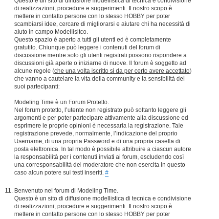
Questo è un sito di diffusione modellistica di tecnica e condivisione
di realizzazioni, procedure e suggerimenti. Il nostro scopo è
mettere in contatto persone con lo stesso HOBBY per poter
scambiarsi idee, cercare di migliorarsi e aiutare chi ha necessità di
aiuto in campo Modellisitco.
Questo spazio è aperto a tutti gli utenti ed è completamente
gratutito. Chiunque può leggere i contenuti del forum di
discussione mentre solo gli utenti registrati possono rispondere a
discussioni già aperte o iniziarne di nuove. Il forum è soggetto ad
alcune regole (
che una volta iscritto si da per certo avere accettato
)
che vanno a cautelare la vita della community e la sensibilità dei
suoi partecipanti:
Modeling Time è un Forum Protetto.
Nel forum protetto, l’utente non registrato può soltanto leggere gli
argomenti e per poter partecipare attivamente alla discussione ed
esprimere le proprie opinioni è necessaria la registrazione. Tale
registrazione prevede, normalmente, l’indicazione del proprio
Username, di una propria Password e di una propria casella di
posta elettronica. In tal modo è possibile attribuire a ciascun autore
la responsabilità per i contenuti inviati ai forum, escludendo così
una corresponsabilità del moderatore che non esercita in questo
caso alcun potere sui testi inseriti.
#
Benvenuto nel forum di Modeling Time.
Questo è un sito di diffusione modellistica di tecnica e condivisione
di realizzazioni, procedure e suggerimenti. Il nostro scopo è
mettere in contatto persone con lo stesso HOBBY per poter