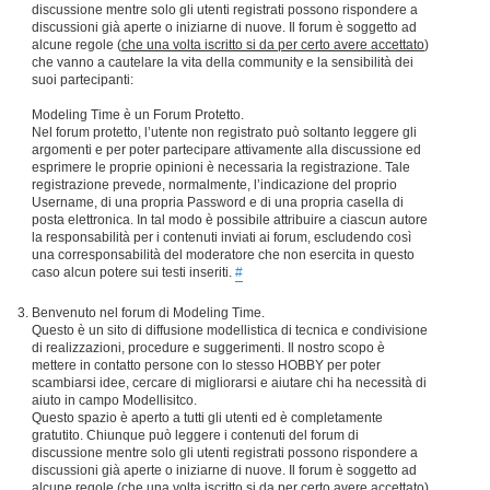
discussione mentre solo gli utenti registrati possono rispondere a
discussioni già aperte o iniziarne di nuove. Il forum è soggetto ad
alcune regole (
che una volta iscritto si da per certo avere accettato
)
che vanno a cautelare la vita della community e la sensibilità dei
suoi partecipanti:
Modeling Time è un Forum Protetto.
Nel forum protetto, l’utente non registrato può soltanto leggere gli
argomenti e per poter partecipare attivamente alla discussione ed
esprimere le proprie opinioni è necessaria la registrazione. Tale
registrazione prevede, normalmente, l’indicazione del proprio
Username, di una propria Password e di una propria casella di
posta elettronica. In tal modo è possibile attribuire a ciascun autore
la responsabilità per i contenuti inviati ai forum, escludendo così
una corresponsabilità del moderatore che non esercita in questo
caso alcun potere sui testi inseriti.
#
Benvenuto nel forum di Modeling Time.
Questo è un sito di diffusione modellistica di tecnica e condivisione
di realizzazioni, procedure e suggerimenti. Il nostro scopo è
mettere in contatto persone con lo stesso HOBBY per poter
scambiarsi idee, cercare di migliorarsi e aiutare chi ha necessità di
aiuto in campo Modellisitco.
Questo spazio è aperto a tutti gli utenti ed è completamente
gratutito. Chiunque può leggere i contenuti del forum di
discussione mentre solo gli utenti registrati possono rispondere a
discussioni già aperte o iniziarne di nuove. Il forum è soggetto ad
alcune regole (
che una volta iscritto si da per certo avere accettato
)