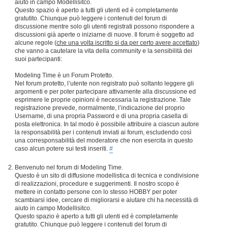
aiuto in campo Modellisitco.
Questo spazio è aperto a tutti gli utenti ed è completamente
gratutito. Chiunque può leggere i contenuti del forum di
discussione mentre solo gli utenti registrati possono rispondere a
discussioni già aperte o iniziarne di nuove. Il forum è soggetto ad
alcune regole (
che una volta iscritto si da per certo avere accettato
)
che vanno a cautelare la vita della community e la sensibilità dei
suoi partecipanti:
Modeling Time è un Forum Protetto.
Nel forum protetto, l’utente non registrato può soltanto leggere gli
argomenti e per poter partecipare attivamente alla discussione ed
esprimere le proprie opinioni è necessaria la registrazione. Tale
registrazione prevede, normalmente, l’indicazione del proprio
Username, di una propria Password e di una propria casella di
posta elettronica. In tal modo è possibile attribuire a ciascun autore
la responsabilità per i contenuti inviati ai forum, escludendo così
una corresponsabilità del moderatore che non esercita in questo
caso alcun potere sui testi inseriti.
#
Benvenuto nel forum di Modeling Time.
Questo è un sito di diffusione modellistica di tecnica e condivisione
di realizzazioni, procedure e suggerimenti. Il nostro scopo è
mettere in contatto persone con lo stesso HOBBY per poter
scambiarsi idee, cercare di migliorarsi e aiutare chi ha necessità di
aiuto in campo Modellisitco.
Questo spazio è aperto a tutti gli utenti ed è completamente
gratutito. Chiunque può leggere i contenuti del forum di