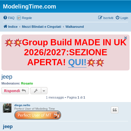
ModelingTime.com
FAQ
Regole
Iscriviti
Login
Indice
Mezzi Blindati e Cingolati
Walkaround
Group Build MADE IN UK
2026/2027:SEZIONE
APERTA!
QUI!
jeep
Moderatore:
Rosario
Rispondi
1 messaggio • Pagina
1
di
1
diego.nello
Perfect User of Modeling Time
jeep