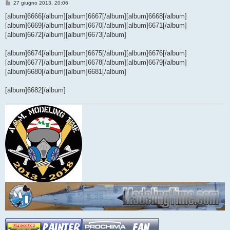
M
27 giugno 2013, 20:06
e
s
[album]6666[/album][album]6667[/album][album]6668[/album]
s
[album]6669[/album][album]6670[/album][album]6671[/album]
a
g
[album]6672[/album][album]6673[/album]
g
i
o
[album]6674[/album][album]6675[/album][album]6676[/album]
[album]6677[/album][album]6678[/album][album]6679[/album]
[album]6680[/album][album]6681[/album]
[album]6682[/album]