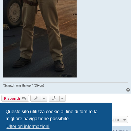
''Scratch one flattop!'' (Dixon)
Rispondi
Pagina
30
di
30
1
26
27
28
29
30
Precedente
291 messaggi
…
Questo sito utilizza cookie al fine di fornire la
migliore navigazione possibile
Vai a
Ulteriori informazioni