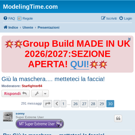
ModelingTime.com
FAQ
Regole
Iscriviti
Login
Indice
Utente
Presentazioni
Group Build MADE IN UK
2026/2027:SEZIONE
APERTA!
QUI!
Giù la maschera.... metteteci la faccia!
Moderatore:
Starfighter84
Rispondi
Pagina
30
di
30
1
26
27
28
29
30
Precedente
291 messaggi
…
sonny
Super Extreme User