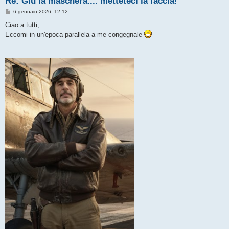
Re: Giù la maschera.... metteteci la faccia!
M
6 gennaio 2026, 12:12
e
s
Ciao a tutti,
s
Eccomi in un'epoca parallela a me congegnale
a
g
g
i
o