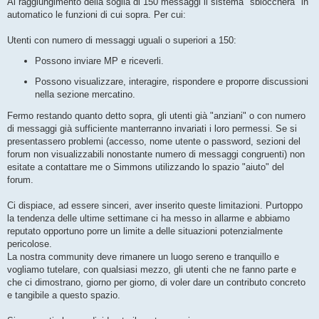
Al raggiungimento della soglia di 150 messaggi il sistema "sbloccherà" in
automatico le funzioni di cui sopra. Per cui:
Utenti con numero di messaggi uguali o superiori a 150:
Possono inviare MP e riceverli.
Possono visualizzare, interagire, rispondere e proporre discussioni
nella sezione mercatino.
Fermo restando quanto detto sopra, gli utenti già "anziani" o con numero
di messaggi già sufficiente manterranno invariati i loro permessi. Se si
presentassero problemi (accesso, nome utente o password, sezioni del
forum non visualizzabili nonostante numero di messaggi congruenti) non
esitate a contattare me o Simmons utilizzando lo spazio "aiuto" del
forum.
Ci dispiace, ad essere sinceri, aver inserito queste limitazioni. Purtoppo
la tendenza delle ultime settimane ci ha messo in allarme e abbiamo
reputato opportuno porre un limite a delle situazioni potenzialmente
pericolose.
La nostra community deve rimanere un luogo sereno e tranquillo e
vogliamo tutelare, con qualsiasi mezzo, gli utenti che ne fanno parte e
che ci dimostrano, giorno per giorno, di voler dare un contributo concreto
e tangibile a questo spazio.