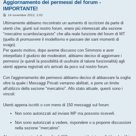
Aggiornamento dei permessi del forum -
IMPORTANTE!
M
14 novembre 2012, 1:02
e
s
Ultimamente abbiamo riscontrato un aumento di iscrizioni da parte di
s
utenti che, giunti sul nostro forum, erano più interessati alla sezione
a
g
"mercatino scambio/acquisto" che alla reale funzione del forum di MT
g
(quella di promuovere il modellismo e passare dei sani momenti di
i
o
svago).
Per questo motivo, dopo averne discusso con Simmons e aver
interpellato il giudizio dei moderatori, abbiamo deciso di aggiornare i
permessi (e quindi la possibilità di usufruire di talune funzionalità) agli
utenti appena registrati e/o arrivati da poco sul nostro forum.
Con l'aggiornamento dei permessi abbiamo deciso di abbassare la soglia
oltre la quale i Messaggi Privati verranno abilitati, e porre un limite
all'utilizzo della sezione "mercatino". Allo stato attuale, questi sono i
vincoli:
Utenti appena iscritti o con meno di 150 messaggi sul forum:
Non sono autorizzati ad inviare MP ma possono riceverli.
Non sono autorizzati a vedere, rispondere o a proporre discussioni
nella sezione "mercatino".