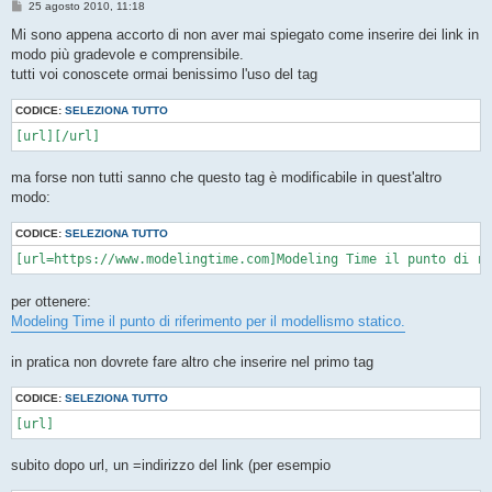
M
25 agosto 2010, 11:18
e
s
Mi sono appena accorto di non aver mai spiegato come inserire dei link in
s
modo più gradevole e comprensibile.
a
g
tutti voi conoscete ormai benissimo l'uso del tag
g
i
CODICE:
o
SELEZIONA TUTTO
[url][/url]
ma forse non tutti sanno che questo tag è modificabile in quest'altro
modo:
CODICE:
SELEZIONA TUTTO
[url=https://www.modelingtime.com]Modeling Time il punto di ri
per ottenere:
Modeling Time il punto di riferimento per il modellismo statico.
in pratica non dovrete fare altro che inserire nel primo tag
CODICE:
SELEZIONA TUTTO
[url]
subito dopo url, un =indirizzo del link (per esempio