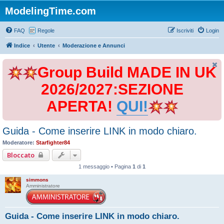
ModelingTime.com
FAQ
Regole
Iscriviti
Login
Indice
Utente
Moderazione e Annunci
Group Build MADE IN UK
2026/2027:SEZIONE
APERTA!
QUI!
Guida - Come inserire LINK in modo chiaro.
Moderatore:
Starfighter84
Bloccato
1 messaggio • Pagina
1
di
1
simmons
Amministratore
Guida - Come inserire LINK in modo chiaro.