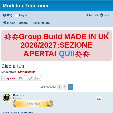
ModelingTime.com
FAQ
Regole
Iscriviti
Login
Indice
Utente
Presentazioni
Group Build MADE IN UK
2026/2027:SEZIONE
APERTA!
QUI!
Ciao a tutti
Moderatore:
Starfighter84
Rispondi
1
2
Precedente
13 messaggi
Bonovox
L'eletto