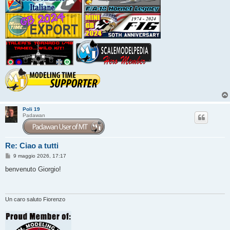
Poli 19
Padawan
Re: Ciao a tutti
M
9 maggio 2026, 17:17
e
s
benvenuto Giorgio!
s
a
g
g
i
Un caro saluto Fiorenzo
o