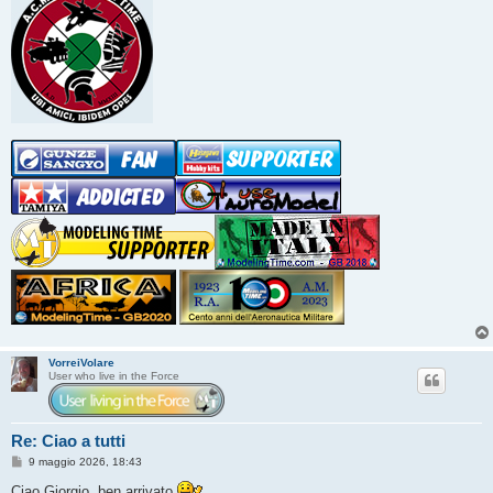
VorreiVolare
User who live in the Force
Re: Ciao a tutti
M
9 maggio 2026, 18:43
e
s
Ciao Giorgio, ben arrivato