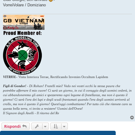
s
VorreiVolare / Domiziano
a
g
g
i
o
VITRIOL
-
Visita Interiora Terrae, Rectificando Invenies Occultum Lapidem
Figli di Gondor!
-
Di Rohan! Fratelli miei! Vedo nei vostri occhi la stessa paura che
potrebbe afferrare il mio cuore! Ci sarà un giorno, in cui il coraggio degli uomini cederà, in
cui abbandoneremo gli amici e spezzeremo ogni legame di fratellanza, ma non è questo il
giorno! Ci sarà l'ora dei lupi e degli scudi frantumati quando l'era degli uomini arriverà al
crollo, ma non è questo il giorno! Quest'oggi combattiamo! Per tutto ciò che ritenete caro su
questa bella terra, vi invito a resistere! Uomini dell'Ovest!
Il Signore degli Anelli - Il ritorno del Re
Rispondi