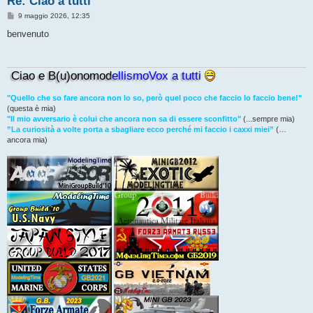
Re: Ciao a tutti
M
9 maggio 2026, 12:35
e
s
benvenuto
s
a
g
g
Ciao e B(u)onomod
ellismoVox a tutti
i
o
"Quello che so fare ancora non lo so, però quel poco che faccio lo faccio bene!"
(questa è mia)
"Il mio avversario è colui che ancora non sa di essere sconfitto"
(...sempre mia)
”La curiosità a volte porta a sbagliare ecco perché mi faccio i caxxi miei”
(…
ancora mia)