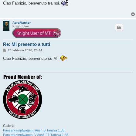
s
Ciao Fabrizio, benvenuto tra noi.
s
a
g
g
i
AeroFlanker
o
Knight User
Re: Mi presento a tutti
M
24 febbraio 2026, 20:44
e
s
Ciao Fabrizio, benvenuto su MT
s
a
g
g
i
o
Galleria:
Panzerkampfwagen I Ausf. B Tamiya 1:35
Panzerkampfwagen IV Ausf. F1 Tamiya 1:35