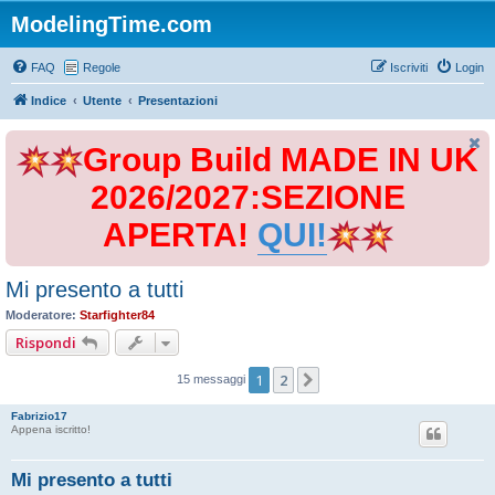
ModelingTime.com
FAQ
Regole
Iscriviti
Login
Indice
Utente
Presentazioni
Group Build MADE IN UK
2026/2027:SEZIONE
APERTA!
QUI!
Mi presento a tutti
Moderatore:
Starfighter84
Rispondi
1
2
Prossimo
15 messaggi
Fabrizio17
Appena iscritto!
Mi presento a tutti