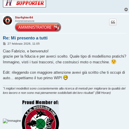
Starfighter84
Amministratore
Re: Mi presento a tutti
M
27 febbraio 2026, 11:05
e
s
Ciao Fabrizio, e benvenuto!
s
grazie per la fiducia e per averci scelto. Quale tipo di modellismo pratichi?
a
g
Immagino, visti i tuoi trascorsi, che costruisci moto o macchine.
g
i
o
Edit: rileggendo con maggiore attenzione avevi già scritto che ti occupi di
auto... aspettiamo il tuo primo WIP!
"I migliori modellisti sono costantemente alla ricerca di metodi per migliorare la qualità del
loro lavoro e non sono mai pienamente soddisfatti dei loro risultati" (Bill Horan)