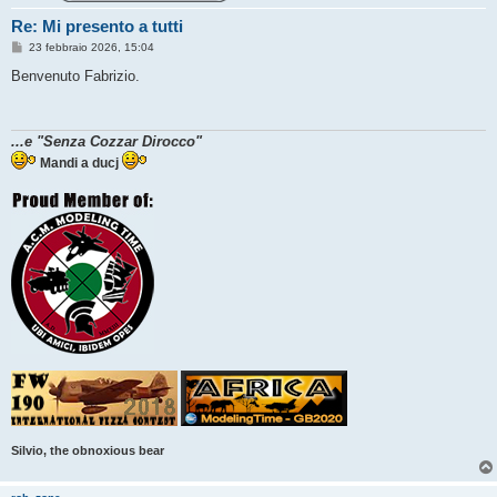
Re: Mi presento a tutti
M
23 febbraio 2026, 15:04
e
s
Benvenuto Fabrizio.
s
a
g
g
...e "Senza Cozzar Dirocco"
i
o
Mandi a ducj
Silvio, the obnoxious bear