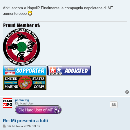
s
a
g
Abiti ancora a Napoli? Finalmente la compagnia napoletana di MT
g
aumenterebbe
i
o
paolo72fg
Die Hard User
Re: Mi presento a tutti
M
26 febbraio 2026, 23:59
e