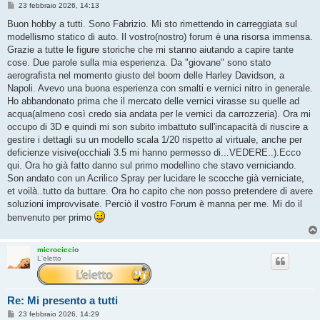
M
23 febbraio 2026, 14:13
e
s
Buon hobby a tutti. Sono Fabrizio. Mi sto rimettendo in carreggiata sul
s
modellismo statico di auto. Il vostro(nostro) forum è una risorsa immensa.
a
g
Grazie a tutte le figure storiche che mi stanno aiutando a capire tante
g
cose. Due parole sulla mia esperienza. Da "giovane" sono stato
i
o
aerografista nel momento giusto del boom delle Harley Davidson, a
Napoli. Avevo una buona esperienza con smalti e vernici nitro in generale.
Ho abbandonato prima che il mercato delle vernici virasse su quelle ad
acqua(almeno così credo sia andata per le vernici da carrozzeria). Ora mi
occupo di 3D e quindi mi son subito imbattuto sull'incapacità di riuscire a
gestire i dettagli su un modello scala 1/20 rispetto al virtuale, anche per
deficienze visive(occhiali 3.5 mi hanno permesso di...VEDERE..).Ecco
qui. Ora ho già fatto danno sul primo modellino che stavo verniciando.
Son andato con un Acrilico Spray per lucidare le scocche già verniciate,
et voilà..tutto da buttare. Ora ho capito che non posso pretendere di avere
soluzioni improvvisate. Perciò il vostro Forum è manna per me. Mi do il
benvenuto per primo
microciccio
L'eletto
Re: Mi presento a tutti
M
23 febbraio 2026, 14:29