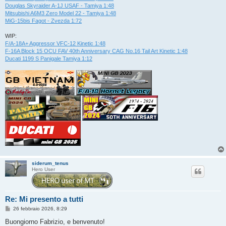
Douglas Skyraider A-1J USAF - Tamiya 1:48
Mitsubishi A6M3 Zero Model 22 - Tamiya 1:48
MiG-15bis Fagot - Zvezda 1:72
WIP:
F/A-18A+ Aggressor VFC-12 Kinetic 1:48
F-16A Block 15 OCU FAV 40th Anniversary CAG No.16 Tail Art Kinetic 1:48
Ducati 1199 S Panigale Tamiya 1:12
siderum_tenus
Hero User
Re: Mi presento a tutti
M
26 febbraio 2026, 8:29
e
s
Buongiorno Fabrizio, e benvenuto!