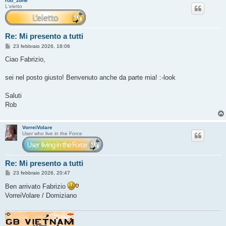
rob_zone
L'eletto
Re: Mi presento a tutti
M
23 febbraio 2026, 18:06
e
s
Ciao Fabrizio,
s
a
g
sei nel posto giusto! Benvenuto anche da parte mia! :-look
g
i
o
Saluti
Rob
VorreiVolare
User who live in the Force
Re: Mi presento a tutti
M
23 febbraio 2026, 20:47
e
s
Ben arrivato Fabrizio
s
VorreiVolare / Domiziano
a
g
g
i
o