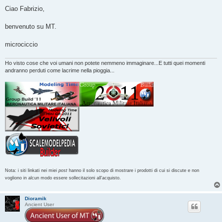
e
s
Ciao Fabrizio,
s
a
g
benvenuto su MT.
g
i
o
microciccio
Ho visto cose che voi umani non potete nemmeno immaginare...E tutti quei momenti
andranno perduti come lacrime nella pioggia...
Nota: i siti linkati nei miei
post
hanno il solo scopo di mostrare i prodotti di cui si discute e non
vogliono in alcun modo essere sollecitazioni all'acquisto.
Dioramik
Ancient User