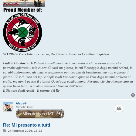
VITRIOL
-
Visita Interiora Terrae, Rectificando Invenies Occultum Lapidem
Figli di Gondor!
-
Di Rohan! Fratelli miei! Vedo nei vostri occhi la stessa paura che
potrebbe afferrare il mio cuore! Ci sarà un giorno, in cui il coraggio degli uomini cederà, in
cui abbandoneremo gli amici e spezzeremo ogni legame di fratellanza, ma non è questo il
giorno! Ci sarà l'ora dei lupi e degli scudi frantumati quando l'era degli uomini arriverà al
crollo, ma non è questo il giorno! Quest'oggi combattiamo! Per tutto ciò che ritenete caro su
questa bella terra, vi invito a resistere! Uomini dell'Ovest!
Il Signore degli Anelli - Il ritorno del Re
Alecs®
Mimetic User
Re: Mi presento a tutti
M
24 febbraio 2026, 18:22
e