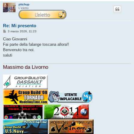
pitchup
L'eletto
Re: Mi presento
M
3 marzo 2026, 11:23
e
s
Ciao Giovanni
s
Fai parte della falange toscana allora!!
a
g
Benvenuto tra noi.
g
saluti
i
o
Massimo da Livorno