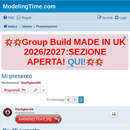
ModelingTime.com
FAQ
Regole
Iscriviti
Login
Indice
Utente
Presentazioni
Group Build MADE IN UK
2026/2027:SEZIONE
APERTA!
QUI!
Mi presento
Moderatore:
Starfighter84
Rispondi
1
2
Precedente
13 messaggi
Starfighter84
Amministratore