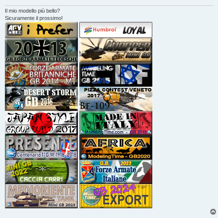
g
i
Il mio modello più bello?
o
Sicuramente il prossimo!