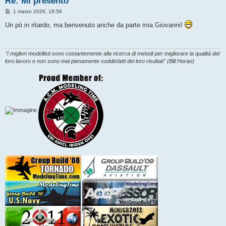
Re: Mi presento
M
1 marzo 2026, 18:56
e
s
Un pò in ritardo, ma benvenuto anche da parte mia Giovanni!
s
a
g
g
i
"I migliori modellisti sono costantemente alla ricerca di metodi per migliorare la qualità del
o
loro lavoro e non sono mai pienamente soddisfatti dei loro risultati" (Bill Horan)