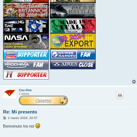
Cox-One
L'eletto
Re: Mi presento
M
2 marzo 2026, 20:57
e
s
Benvenuto tra noi
s
a
g