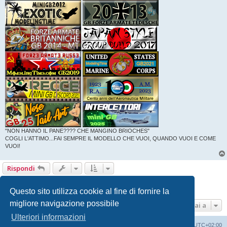
"NON HANNO IL PANE???? CHE MANGINO BRIOCHES"
COGLI L'ATTIMO...FAI SEMPRE IL MODELLO CHE VUOI, QUANDO VUOI E COME
VUOI!
Rispondi
1
2
Precedente
13 messaggi
Questo sito utilizza cookie al fine di fornire la
migliore navigazione possibile
Vai a
Ulteriori informazioni
Indice
Contattaci
Cancella cookie
Tutti gli orari sono
UTC+02:00