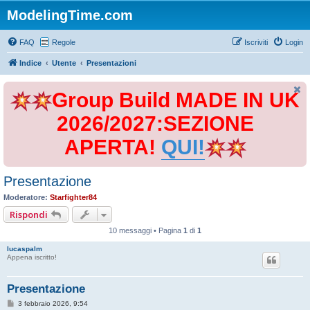
ModelingTime.com
FAQ
Regole
Iscriviti
Login
Indice
Utente
Presentazioni
Group Build MADE IN UK
2026/2027:SEZIONE
APERTA!
QUI!
Presentazione
Moderatore:
Starfighter84
Rispondi
10 messaggi • Pagina
1
di
1
lucaspalm
Appena iscritto!
Presentazione
M
3 febbraio 2026, 9:54