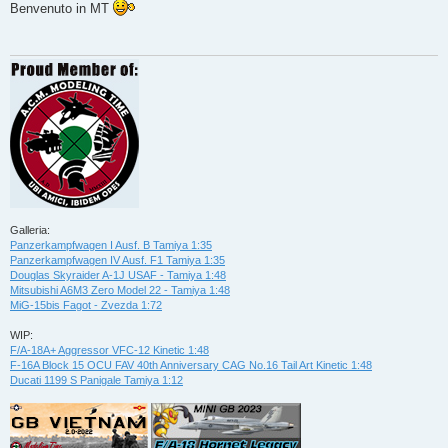
s
Benvenuto in MT
s
a
g
g
i
o
Galleria:
Panzerkampfwagen I Ausf. B Tamiya 1:35
Panzerkampfwagen IV Ausf. F1 Tamiya 1:35
Douglas Skyraider A-1J USAF - Tamiya 1:48
Mitsubishi A6M3 Zero Model 22 - Tamiya 1:48
MiG-15bis Fagot - Zvezda 1:72
WIP:
F/A-18A+ Aggressor VFC-12 Kinetic 1:48
F-16A Block 15 OCU FAV 40th Anniversary CAG No.16 Tail Art Kinetic 1:48
Ducati 1199 S Panigale Tamiya 1:12