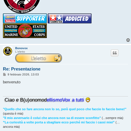
Bonovox
L'eletto
Re: Presentazione
M
9 febbraio 2026, 13:03
e
s
benvenuto
s
a
g
g
Ciao e B(u)onomod
ellismoVox a tutti
i
o
"Quello che so fare ancora non lo so, però quel poco che faccio lo faccio bene!"
(questa è mia)
"Il mio avversario è colui che ancora non sa di essere sconfitto"
(...sempre mia)
”La curiosità a volte porta a sbagliare ecco perché mi faccio i caxxi miei”
(…
ancora mia)