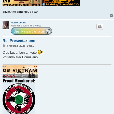
Silvio, the obnoxious bear
VorreiVolare
User who live in the Force
Re: Presentazione
M
4 febbraio 2026, 16:51
e
s
Ciao Luca, ben arrivato
s
VorreiVolare/ Domiziano
a
g
g
i
o