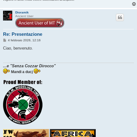
Dioramik
Ancient User
Re: Presentazione
M
4 febbraio 2026, 12:16
e
s
Ciao, benvenuto.
s
a
g
g
...e "Senza Cozzar Dirocco"
i
o
Mandi a ducj