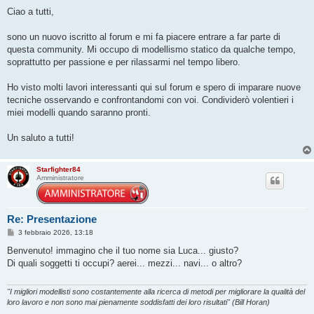
e
s
Ciao a tutti,
s
a
g
sono un nuovo iscritto al forum e mi fa piacere entrare a far parte di
g
questa community. Mi occupo di modellismo statico da qualche tempo,
i
o
soprattutto per passione e per rilassarmi nel tempo libero.
Ho visto molti lavori interessanti qui sul forum e spero di imparare nuove
tecniche osservando e confrontandomi con voi. Condividerò volentieri i
miei modelli quando saranno pronti.
Un saluto a tutti!
Starfighter84
Amministratore
Re: Presentazione
M
3 febbraio 2026, 13:18
e
s
Benvenuto! immagino che il tuo nome sia Luca... giusto?
s
Di quali soggetti ti occupi? aerei... mezzi... navi... o altro?
a
g
g
i
"I migliori modellisti sono costantemente alla ricerca di metodi per migliorare la qualità del
o
loro lavoro e non sono mai pienamente soddisfatti dei loro risultati" (Bill Horan)