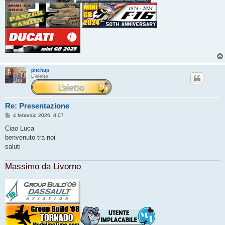
pitchup
L'eletto
Re: Presentazione
M
4 febbraio 2026, 8:07
e
s
Ciao Luca
s
benvenuto tra noi
a
g
saluti
g
i
o
Massimo da Livorno