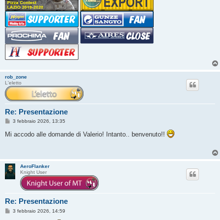
rob_zone
L'eletto
Re: Presentazione
M
3 febbraio 2026, 13:35
e
s
Mi accodo alle domande di Valerio! Intanto.. benvenuto!!
s
a
g
g
i
AeroFlanker
o
Knight User
Re: Presentazione
M
3 febbraio 2026, 14:59
e