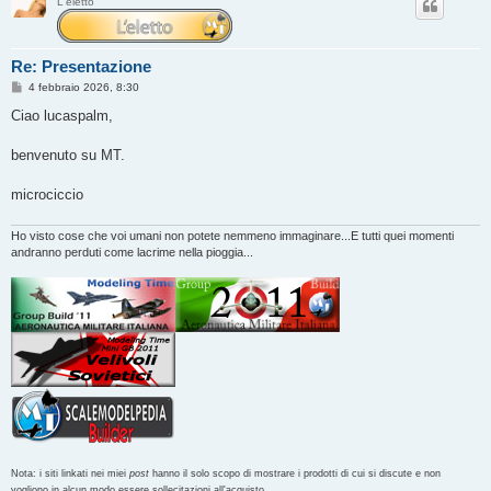
L'eletto
Re: Presentazione
M
4 febbraio 2026, 8:30
e
s
Ciao lucaspalm,
s
a
g
benvenuto su MT.
g
i
o
microciccio
Ho visto cose che voi umani non potete nemmeno immaginare...E tutti quei momenti
andranno perduti come lacrime nella pioggia...
Nota: i siti linkati nei miei
post
hanno il solo scopo di mostrare i prodotti di cui si discute e non
vogliono in alcun modo essere sollecitazioni all'acquisto.