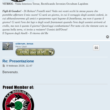
VITRIOL
-
Visita Interiora Terrae, Rectificando Invenies Occultum Lapidem
Figli di Gondor!
-
Di Rohan! Fratelli miei! Vedo nei vostri occhi la stessa paura che
potrebbe afferrare il mio cuore! Ci sarà un giorno, in cui il coraggio degli uomini cederà, in
cui abbandoneremo gli amici e spezzeremo ogni legame di fratellanza, ma non è questo il
giorno! Ci sarà l'ora dei lupi e degli scudi frantumati quando l'era degli uomini arriverà al
crollo, ma non è questo il giorno! Quest'oggi combattiamo! Per tutto ciò che ritenete caro su
questa bella terra, vi invito a resistere! Uomini dell'Ovest!
Il Signore degli Anelli - Il ritorno del Re
siderum_tenus
Hero User
Re: Presentazione
M
9 febbraio 2026, 11:47
e
s
Benvenuto.
s
a
g
g
i
o