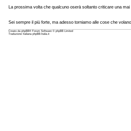
La prossima volta che qualcuno oserà soltanto criticare una mai
Sei sempre il più forte, ma adesso torniamo alle cose che volan
Creato da
phpBB
® Forum Software © phpBB Limited
Traduzione Italiana
phpBB-Italia.it