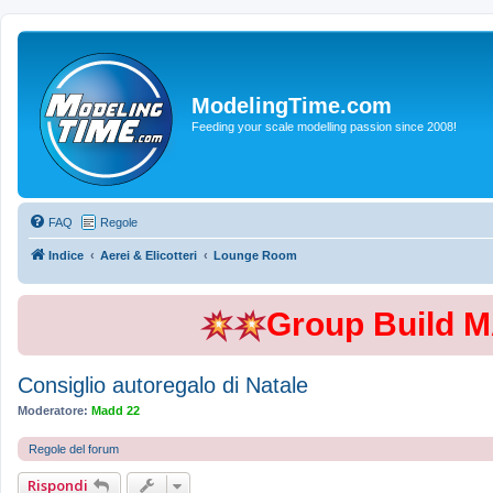
ModelingTime.com
Feeding your scale modelling passion since 2008!
FAQ
Regole
Indice
Aerei & Elicotteri
Lounge Room
Group Build 
Consiglio autoregalo di Natale
Moderatore:
Madd 22
Regole del forum
Rispondi