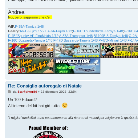
i
o
Andrea
Noi, però, sappiamo che c'è..!
WIP:
F-35A-Tamiya 1/48
Gallery:
A6-E-Fujimi 1/72
;
EA-6A-Fujimi 1/72
;
F-16C Thunderbirds-Tamiya 1/48
;
F-16C 64
F-4E "Spunky VI"-FineMolds 1/72
;
A-37A-Trumpeter 1/48
;
Bf 109E-3-Tamiya 1/48
;
O-2A-
F-16C Buzzards-Tamyia 1/48
;
P-47D Buzzards-Tamyia 1/48
;
P-47D-Miniart 1/48
;
F-14A
Re: Consiglio autoregalo di Natale
M
da
Starfighter84
»
22 dicembre 2025, 22:54
e
s
Un 109 Eduard?
s
All'interno del kit hai già tutto.
a
g
g
i
"I migliori modellisti sono costantemente alla ricerca di metodi per migliorare la qualità de
o