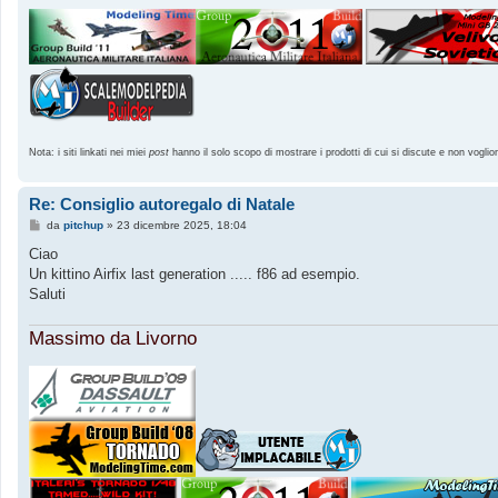
Nota: i siti linkati nei miei
post
hanno il solo scopo di mostrare i prodotti di cui si discute e non voglio
Re: Consiglio autoregalo di Natale
M
da
pitchup
»
23 dicembre 2025, 18:04
e
s
Ciao
s
Un kittino Airfix last generation ..... f86 ad esempio.
a
g
Saluti
g
i
o
Massimo da Livorno