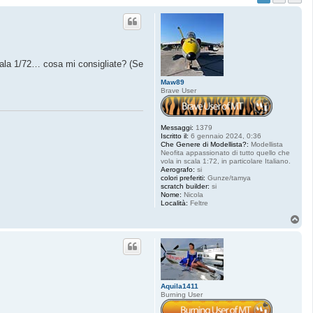
cala 1/72… cosa mi consigliate? (Se
Maw89
Brave User
Messaggi:
1379
Iscritto il:
6 gennaio 2024, 0:36
Che Genere di Modellista?:
Modellista
Neofita appassionato di tutto quello che
vola in scala 1:72, in particolare Italiano.
Aerografo:
si
colori preferiti:
Gunze/tamya
scratch builder:
si
Nome:
Nicola
Località:
Feltre
T
o
p
Aquila1411
Burning User