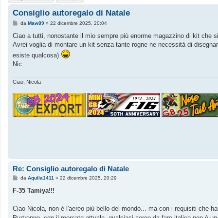
Consiglio autoregalo di Natale
M
da
Maw89
»
22 dicembre 2025, 20:04
e
s
Ciao a tutti, nonostante il mio sempre più enorme magazzino di kit che
s
Avrei voglia di montare un kit senza tante rogne ne necessitá di disegn
a
g
esiste qualcosa)
g
Nic
i
o
Ciao, Nicola
Re: Consiglio autoregalo di Natale
M
da
Aquila1411
»
22 dicembre 2025, 20:29
e
s
F-35 Tamiya!!!
s
a
g
Ciao Nicola, non è l'aereo più bello del mondo... ma con i requisiti che h
g
Purtroppo, con il mercato attuale, qualsiasi aereo da fare italico non è 