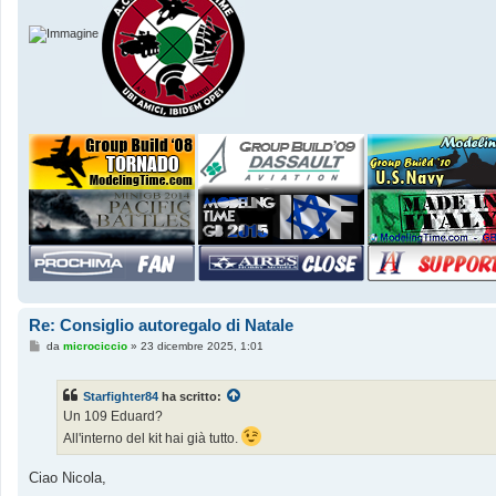
Re: Consiglio autoregalo di Natale
M
da
microciccio
»
23 dicembre 2025, 1:01
e
s
s
Starfighter84
ha scritto:
a
g
Un 109 Eduard?
g
All'interno del kit hai già tutto.
i
o
Ciao Nicola,