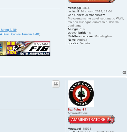
Messaggi:
2814
Iscritto il:
24 agosto 2019, 19:04
Che Genere di Modellista?:
Prevalentemente aerei, soprattutto WWII,
ma non disdegno qualcosa di diverso
ogni tanto...
Aerografo:
si
-Meng 1/48
;
scratch builder:
si
 Blue Splinter-Tamiya 1/48
;
Club/Associazione:
Modelingtime
Nome:
Andrea
Località:
Veneto
T
o
p
Starfighter84
Amministratore
Messaggi:
48578