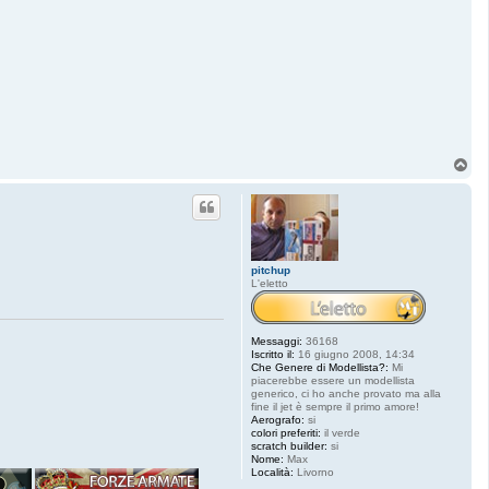
T
o
p
pitchup
L'eletto
Messaggi:
36168
Iscritto il:
16 giugno 2008, 14:34
Che Genere di Modellista?:
Mi
piacerebbe essere un modellista
generico, ci ho anche provato ma alla
fine il jet è sempre il primo amore!
Aerografo:
si
colori preferiti:
il verde
scratch builder:
si
Nome:
Max
Località:
Livorno