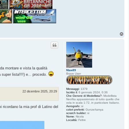
T
o
p
a montare e vista la qualità
Maw89
Brave User
super lista!!!!) e... procedo.
Messaggi:
1379
22 dicembre 2025, 20:29
Iscritto il:
6 gennaio 2024, 0:36
Che Genere di Modellista?:
Modellista
Neofita appassionato di tutto quello che
vola in scala 1:72, in particolare Italiano.
Aerografo:
si
 ricordano la mia prof di Latino del
colori preferiti:
Gunze/tamya
scratch builder:
si
Nome:
Nicola
Località:
Feltre