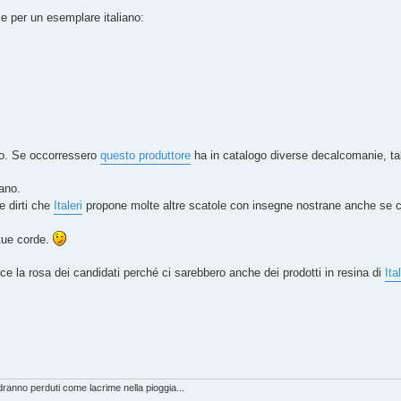
ie per un esemplare italiano:
to. Se occorressero
questo produttore
ha in catalogo diverse decalcomanie, tal
ano.
e dirti che
Italeri
propone molte altre scatole con insegne nostrane anche se c
tue corde.
uce la rosa dei candidati perché ci sarebbero anche dei prodotti in resina di
Ita
anno perduti come lacrime nella pioggia...