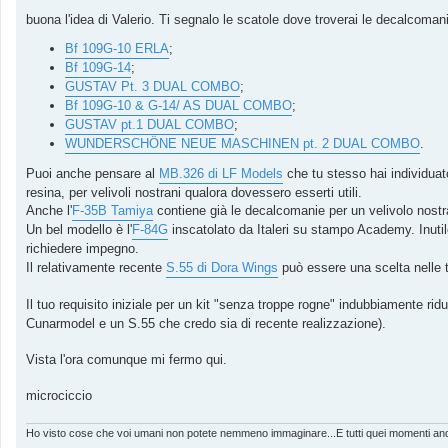
buona l'idea di Valerio. Ti segnalo le scatole dove troverai le decalcoman
Bf 109G-10 ERLA
;
Bf 109G-14
;
GUSTAV Pt. 3 DUAL COMBO
;
Bf 109G-10 & G-14/ AS DUAL COMBO
;
GUSTAV pt.1 DUAL COMBO
;
WUNDERSCHÖNE NEUE MASCHINEN pt. 2 DUAL COMBO
.
Puoi anche pensare al
MB.326 di LF Models
che tu stesso hai individua
resina, per velivoli nostrani qualora dovessero esserti utili.
Anche l'
F-35B Tamiya
contiene già le decalcomanie per un velivolo nostr
Un bel modello è l'
F-84G
inscatolato da Italeri su stampo Academy. Inutil
richiedere impegno.
Il relativamente recente
S.55 di Dora Wings
può essere una scelta nelle 
Il tuo requisito iniziale per un kit "senza troppe rogne" indubbiamente rid
Cunarmodel e un S.55 che credo sia di recente realizzazione).
Vista l'ora comunque mi fermo qui.
microciccio
Ho visto cose che voi umani non potete nemmeno immaginare...E tutti quei momenti andr