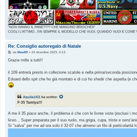
"NON HANNO IL PANE???? CHE MANGINO BRIOCHES"
COGLI L'ATTIMO...FAI SEMPRE IL MODELLO CHE VUOI, QUANDO VUOI E COME 
Re: Consiglio autoregalo di Natale
M
da
Maw89
»
24 dicembre 2025, 0:13
e
s
Grazie mille a tutti!!
s
a
g
il 109 entrerà presto in collezione scatole e nella prima/seconda posizi
g
i
Eduard dello spit che ho già montato e di cui ho shedir che aspetta (e che 
o
Aquila1411
ha scritto:
F-35 Tamiya!!!
A me il 35 piace anche, il problema è che con le livree viste (esclusi i mo
liceo... Super preparata per il suo ruolo, ma grigia, cupa, triste e senz'a
Si "salva" per me ad ora solo il 32-07 che almeno un filo di particolarità lo 