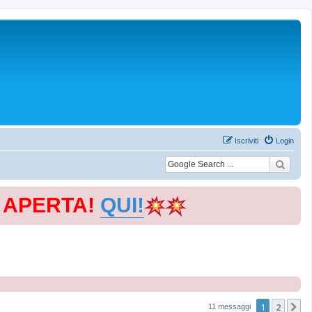
Iscriviti
Login
E APERTA!
QUI!
1
2
P
11 messaggi