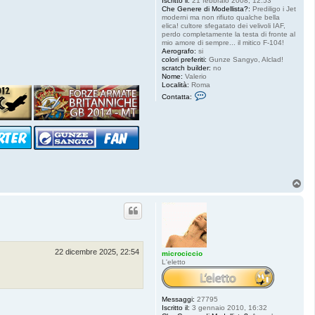
Iscritto il:
21 febbraio 2008, 12:53
Che Genere di Modellista?:
Prediligo i Jet
moderni ma non rifiuto qualche bella
elica! cultore sfegatato dei velivoli IAF,
perdo completamente la testa di fronte al
mio amore di sempre... il mitico F-104!
Aerografo:
si
colori preferiti:
Gunze Sangyo, Alclad!
scratch builder:
no
Nome:
Valerio
Località:
Roma
C
Contatta:
o
n
t
a
t
t
a
S
t
a
T
r
o
f
p
i
g
h
t
e
r
22 dicembre 2025, 22:54
8
microciccio
4
L'eletto
Messaggi:
27795
Iscritto il:
3 gennaio 2010, 16:32