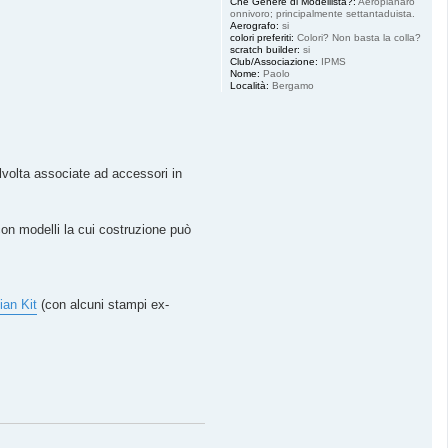
Che Genere di Modellista?:
Aeroplanaro
onnivoro; principalmente settantaduista.
Aerografo:
si
colori preferiti:
Colori? Non basta la colla?
scratch builder:
si
Club/Associazione:
IPMS
Nome:
Paolo
Località:
Bergamo
volta associate ad accessori in
on modelli la cui costruzione può
lian Kit
(con alcuni stampi ex-