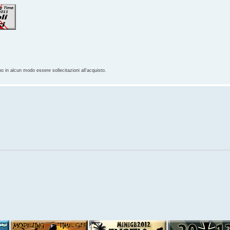
no in alcun modo essere sollecitazioni all'acquisto.