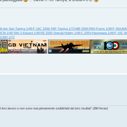
th Agr Sqn-Tamiya 1/48
;
F-16C 100th PAF-Tamiya 1/72
;
MB-339A PAN-Frems 1/48
;
F-35A AMI
ICM 1/48
;
YAK-3-Eduard 1/48
;
RE.2005-Special Hobby 1/48
;
C.205V-Hasegawa 1/48
;
F-16C WA
-GWH 1/72
l loro lavoro e non sono mai pienamente soddisfatti dei loro risultati" (Bill Horan)