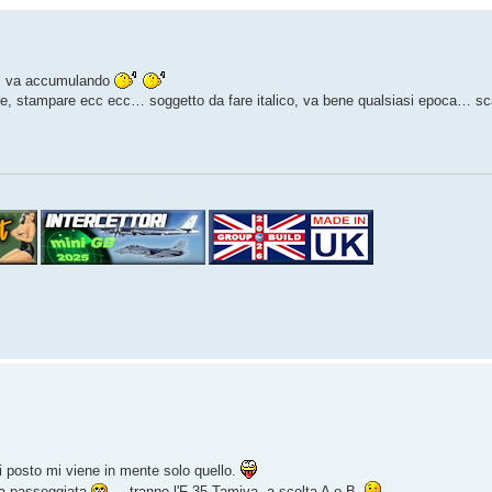
 si va accumulando
are, stampare ecc ecc… soggetto da fare italico, va bene qualsiasi epoca… s
ai posto mi viene in mente solo quello.
una passeggiata
... tranne l'F-35 Tamiya, a scelta A o B.