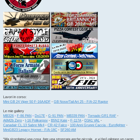
Lavori in corso:
Mini GB 24 Viper 50 F-16A ADF
-
GB Nose/Tail Art 25 - F/A-22 Raptor
Le mie gallery
MB326
-
F-86 PAN
-
Do17E
-
G-91 PAN
-
MB339 PAN
-
Tornado GR1 RAF
-
A6M2b Zero
-
I-16 Polikarpov
-
B5N2 Kate
-
F-117A
-
D3A1 VAL
-
Canadair CL.13 Sabre Mk4
-
CR-42 Falco
-
100 Anni Gruppi Caccia - Eurofighter
-
MiniGB23 Legacy Hornet - F/A-18C
-
SF260 AM
"
Ma ricordatevi una cosa, fate una stronzata anche piccola...e vi farò pilotare un cargo