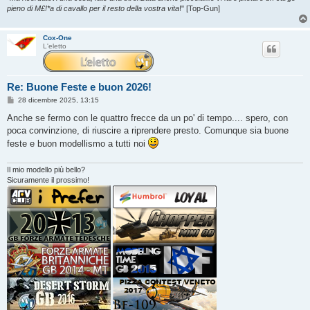
pieno di M£!*a di cavallo per il resto della vostra vita
!" [Top-Gun]
Cox-One
L'eletto
Re: Buone Feste e buon 2026!
M
28 dicembre 2025, 13:15
e
s
Anche se fermo con le quattro frecce da un po' di tempo.... spero, con
s
poca convinzione, di riuscire a riprendere presto. Comunque sia buone
a
g
feste e buon modellismo a tutti noi
g
i
o
Il mio modello più bello?
Sicuramente il prossimo!