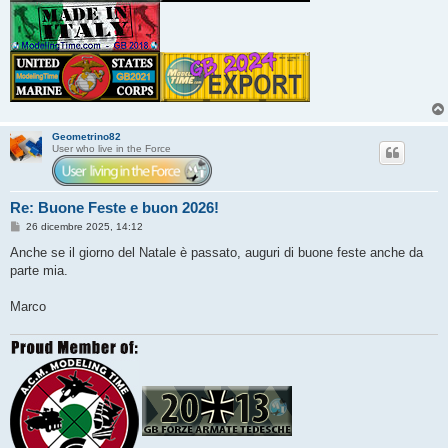
Geometrino82
User who live in the Force
Re: Buone Feste e buon 2026!
M
26 dicembre 2025, 14:12
e
s
Anche se il giorno del Natale è passato, auguri di buone feste anche da
s
parte mia.
a
g
g
Marco
i
o