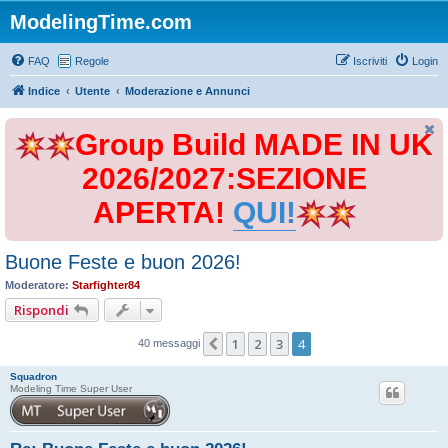
ModelingTime.com
FAQ
Regole
Iscriviti
Login
Indice
Utente
Moderazione e Annunci
Group Build MADE IN UK
2026/2027:SEZIONE
APERTA!
QUI!
Buone Feste e buon 2026!
Moderatore:
Starfighter84
Rispondi
1
2
3
4
Precedente
40 messaggi
Squadron
Modeling Time Super User