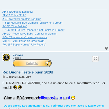
a
g
g
i
AH-64D Apache Longbow
o
AH-1Z Cobra "Zulu"
A-4E Skyhawk "Jester" Top Gun
P-51D Mustang Blue Diamond "Lullaby for a dream"
F-16C "Blue Splinter"
F-15C 493FS Grim Reapers "Last Eagles in Europe"
AH-1G "Rosemarys Baby" Centaur in Vietnam
F-5N "Sundowners" desert aggressor
Mig-21R 2111 Polish air force WOPL
F/A-18F Super Hornet "Jolly Rogers"
Bonovox
L'eletto
Re: Buone Feste e buon 2026!
M
1 gennaio 2026, 0:50
e
s
BUON ANNO RAGAZZIIIII, che sia un anno felice e soprattutto ricco…di
s
modelli
a
g
g
Ciao e B(u)onomod
ellismoVox a tutti
i
o
"Quello che so fare ancora non lo so, però quel poco che faccio lo faccio bene!"