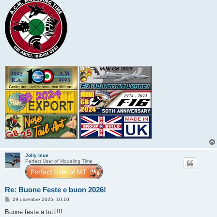
Jolly blue
Perfect User of Modeling Time
Re: Buone Feste e buon 2026!
M
29 dicembre 2025, 10:10
e
s
Buone feste a tutti!!!
s