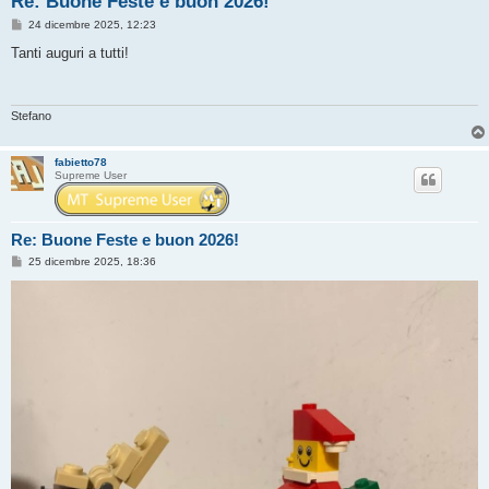
Re: Buone Feste e buon 2026!
M
24 dicembre 2025, 12:23
e
s
Tanti auguri a tutti!
s
a
g
g
i
Stefano
o
fabietto78
Supreme User
Re: Buone Feste e buon 2026!
M
25 dicembre 2025, 18:36
e
s
s
a
g
g
i
o