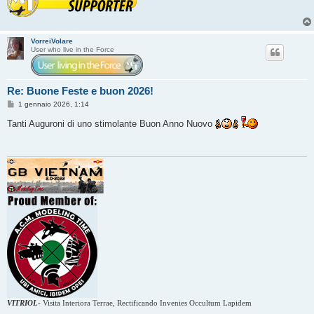
VorreiVolare
User who live in the Force
Re: Buone Feste e buon 2026!
M
1 gennaio 2026, 1:14
e
s
Tanti Auguroni di uno stimolante Buon Anno Nuovo
s
a
g
g
i
o
VITRIOL
-
Visita Interiora Terrae, Rectificando Invenies Occultum Lapidem