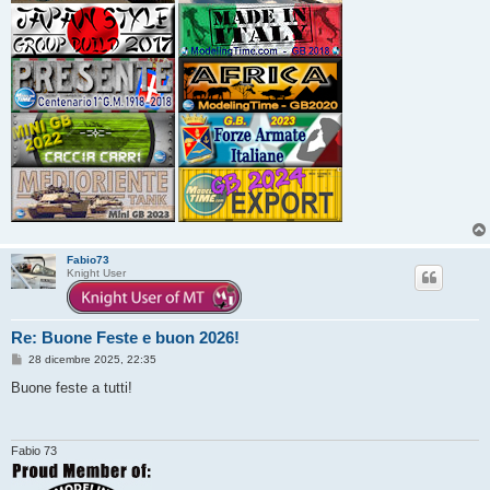
Fabio73
Knight User
Re: Buone Feste e buon 2026!
M
28 dicembre 2025, 22:35
e
s
Buone feste a tutti!
s
a
g
g
i
Fabio 73
o