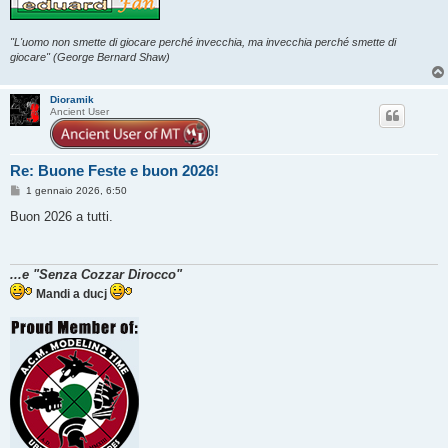
"L'uomo non smette di giocare perché invecchia, ma invecchia perché smette di
giocare" (George Bernard Shaw)
Dioramik
Ancient User
Re: Buone Feste e buon 2026!
M
1 gennaio 2026, 6:50
e
s
Buon 2026 a tutti.
s
a
g
g
...e "Senza Cozzar Dirocco"
i
o
Mandi a ducj