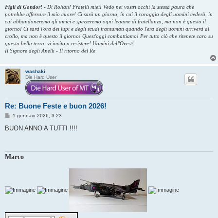
Figli di Gondor!
-
Di Rohan! Fratelli miei! Vedo nei vostri occhi la stessa paura che
potrebbe afferrare il mio cuore! Ci sarà un giorno, in cui il coraggio degli uomini cederà, in
cui abbandoneremo gli amici e spezzeremo ogni legame di fratellanza, ma non è questo il
giorno! Ci sarà l'ora dei lupi e degli scudi frantumati quando l'era degli uomini arriverà al
crollo, ma non è questo il giorno! Quest'oggi combattiamo! Per tutto ciò che ritenete caro su
questa bella terra, vi invito a resistere! Uomini dell'Ovest!
Il Signore degli Anelli - Il ritorno del Re
washaki
Die Hard User
Re: Buone Feste e buon 2026!
M
1 gennaio 2026, 3:23
e
s
BUON ANNO A TUTTI !!!!
s
a
g
g
Marco
i
o