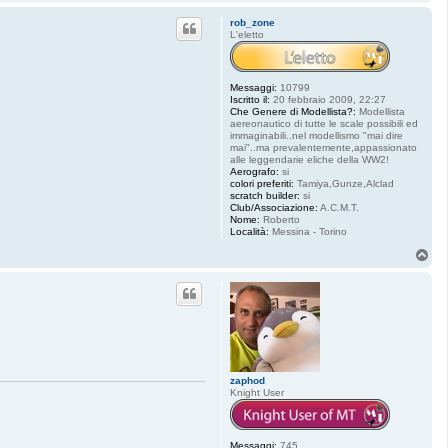
o
p
rob_zone
L'eletto
Messaggi:
10799
Iscritto il:
20 febbraio 2009, 22:27
Che Genere di Modellista?:
Modellista
aereonautico di tutte le scale possibili ed
immaginabili..nel modellismo "mai dire
mai"..ma prevalentemente,appassionato
alle leggendarie eliche della WW2!
Aerografo:
si
colori preferiti:
Tamiya,Gunze,Alclad
scratch builder:
si
Club/Associazione:
A.C.M.T.
Nome:
Roberto
Località:
Messina - Torino
T
o
p
zaphod
Knight User
Messaggi:
745