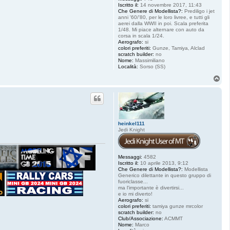
Iscritto il:
14 novembre 2017, 11:43
Che Genere di Modellista?:
Prediligo i jet
anni '60/'80, per le loro livree, e tutti gli
aerei dalla WWII in poi. Scala preferita
1/48. Mi piace alternare con auto da
corsa in scala 1/24.
Aerografo:
si
colori preferiti:
Gunze, Tamiya, Alclad
scratch builder:
no
Nome:
Massimiliano
Località:
Sorso (SS)
T
o
p
heinkel111
Jedi Knight
Messaggi:
4582
Iscritto il:
10 aprile 2013, 9:12
Che Genere di Modellista?:
Modellista
Generico dilettante in questo gruppo di
fuoriclasse...
ma l'importante è divertirsi...
e io mi diverto!
Aerografo:
si
colori preferiti:
tamiya gunze mrcolor
scratch builder:
no
Club/Associazione:
ACMMT
Nome:
Marco