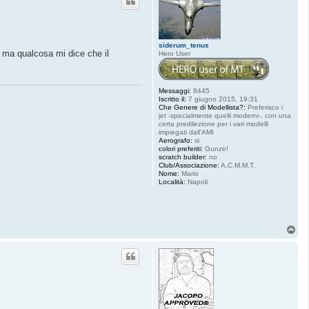
siderum_tenus
, ma qualcosa mi dice che il
Hero User
Messaggi:
8445
Iscritto il:
7 giugno 2015, 19:31
Che Genere di Modellista?:
Preferisco i
jet -specialmente quelli moderni-, con una
certa predilezione per i vari modelli
impiegati dall'AMI
Aerografo:
si
colori preferiti:
Gunze!
scratch builder:
no
Club/Associazione:
A.C.M.M.T.
Nome:
Mario
Località:
Napoli
T
o
p