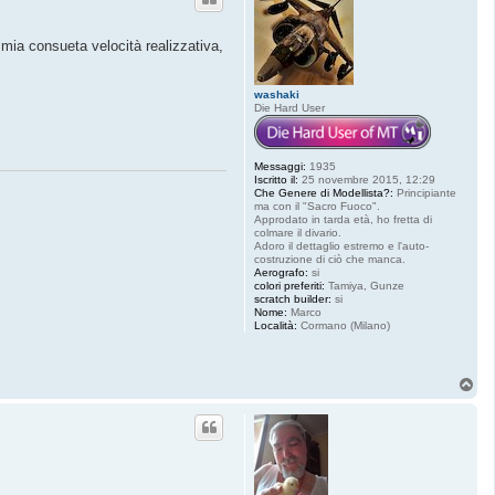
 mia consueta velocità realizzativa,
washaki
Die Hard User
Messaggi:
1935
Iscritto il:
25 novembre 2015, 12:29
Che Genere di Modellista?:
Principiante
ma con il "Sacro Fuoco".
Approdato in tarda età, ho fretta di
colmare il divario.
Adoro il dettaglio estremo e l'auto-
costruzione di ciò che manca.
Aerografo:
si
colori preferiti:
Tamiya, Gunze
scratch builder:
si
Nome:
Marco
Località:
Cormano (Milano)
T
o
p