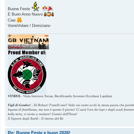
g
g
Buone Feste
i
E Buon Anno Nuovo
o
Ciao
VorreiVolare / Domiziano
VITRIOL
-
Visita Interiora Terrae, Rectificando Invenies Occultum Lapidem
Figli di Gondor!
-
Di Rohan! Fratelli miei! Vedo nei vostri occhi la stessa paura che potre
legame di fratellanza, ma non è questo il giorno! Ci sarà l'ora dei lupi e degli scudi frant
bella terra, vi invito a resistere! Uomini dell'Ovest!
Il Signore degli Anelli - Il ritorno del Re
Re: Buone Feste e buon 2026!