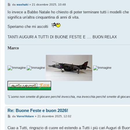
M
da
washaki
»
21 dicembre 2025, 10:48
e
s
Io invece a Babbo Natale ho chiesto di poter terminare tutti i modelli che 
s
significa un'altra cinquantina di anni di vita.
a
g
g
Speriamo che mi ascolti
i
o
TANTI AUGURI A TUTTI DI BUONE FESTE E .... BUON RELAX
Marco
"L'uomo non smette di giocare perché invecchia, ma invecchia perché smette di gioca
Re: Buone Feste e buon 2026!
M
da
VorreiVolare
»
21 dicembre 2025, 12:02
e
s
s
Ciao a Tutti, ringrazio di cuore ed estendo a Tutti i più cari Auguri di Bu
a