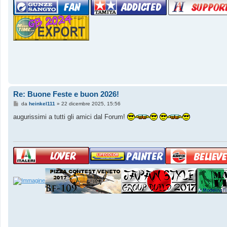
Re: Buone Feste e buon 2026!
M
da
heinkel111
»
22 dicembre 2025, 15:56
e
s
augurissimi a tutti gli amici dal Forum!
s
a
g
g
i
o