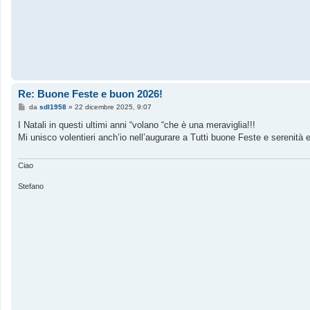
a
g
g
i
o
Re: Buone Feste e buon 2026!
M
da
sdl1958
»
22 dicembre 2025, 9:07
e
s
I Natali in questi ultimi anni “volano “che è una meraviglia!!!
s
Mi unisco volentieri anch’io nell’augurare a Tutti buone Feste e serenità e
a
g
g
i
Ciao
o
Stefano