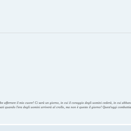
bbe afferrare il mio cuore! Ci sarà un giorno, in cui il coraggio degli uomini cederà, in cui abb
umati quando l'era degli uomini arriverà al crollo, ma non è questo il giorno! Quest'oggi combatti