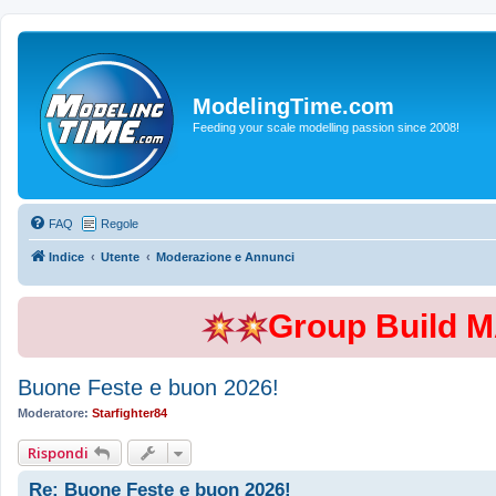
ModelingTime.com
Feeding your scale modelling passion since 2008!
FAQ
Regole
Indice
Utente
Moderazione e Annunci
Group Build 
Buone Feste e buon 2026!
Moderatore:
Starfighter84
Rispondi
Re: Buone Feste e buon 2026!