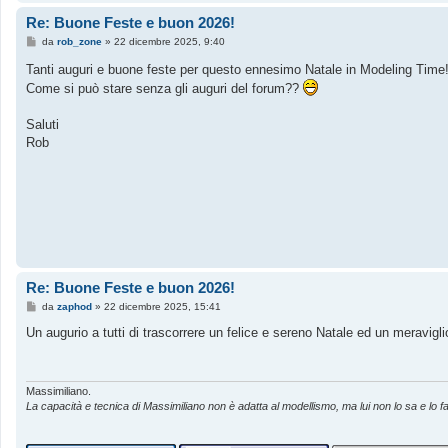
Re: Buone Feste e buon 2026!
M
da
rob_zone
»
22 dicembre 2025, 9:40
e
s
Tanti auguri e buone feste per questo ennesimo Natale in Modeling Time
s
Come si può stare senza gli auguri del forum??
a
g
g
Saluti
i
o
Rob
Re: Buone Feste e buon 2026!
M
da
zaphod
»
22 dicembre 2025, 15:41
e
s
Un augurio a tutti di trascorrere un felice e sereno Natale ed un meravig
s
a
g
g
i
Massimiliano.
o
La capacità e tecnica di Massimiliano non è adatta al modellismo, ma lui non lo sa e lo fa