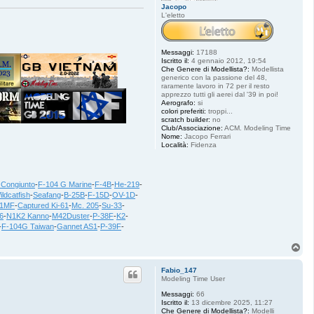
Jacopo
L'eletto
Messaggi:
17188
Iscritto il:
4 gennaio 2012, 19:54
Che Genere di Modellista?:
Modellista
generico con la passione del 48,
raramente lavoro in 72 per il resto
apprezzo tutti gli aerei dal '39 in poi!
Aerografo:
si
colori preferiti:
troppi...
scratch builder:
no
Club/Associazione:
ACM. Modeling Time
Nome:
Jacopo Ferrari
Località:
Fidenza
 Congiunto
-
F-104 G Marine
-
F-4B
-
He-219
-
ildcatfish
-
Seafang
-
B-25B
-
F-15D
-
OV-1D
-
21MF
-
Captured Ki-61
-
Mc. 205
-
Su-33
-
6
-
N1K2 Kanno
-
M42Duster
-
P-38F
-
K2
-
-
F-104G Taiwan
-
Gannet AS1
-
P-39F
-
T
o
p
Fabio_147
Modeling Time User
Messaggi:
66
Iscritto il:
13 dicembre 2025, 11:27
Che Genere di Modellista?:
Modelli