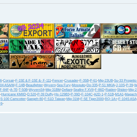
36
-
Corsair
-
F-15E & F-15E &- F-111
-
Fencer
-
Crusader
-
F-35B
-
P-61
-
Mig-23UB
-
Su-33 Progetto
104 ASA/M
-
F-14B
-
Beaufighter
-
Wyvern
-
Sea Fury
-
Mosquito
-
Do-335
-
P-51 MKIA
-
J-10S
-
P-39
-
W
F-84F
-
A-7E
-
T-50B
-
WyvernS4
-
Mig-31BM
-
Defiant
-
Seafire F.XVII
-
F-86D
-
Raiden
-
Shiden
-
Mig-
-
Hurricane KMIID
-
D.520
-
P-39 Duffy
-
Hs-129B3
-
P-39D
-
F-104C
-
A2D-1
-
P-51B
-
M1A1
-
Magach
-
S-100 Camcotter
-
Saeqeh-80
-
F-51D Taiwan
-
Mig-31M
-
F-5E Tiger2000
-
RQ-1A+
-
F-104S ASA
F6
-