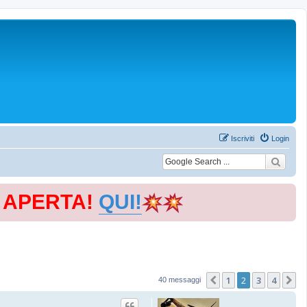
Iscriviti
Login
E APERTA!
QUI!
1
2
3
4
Precedente
P
40 messaggi