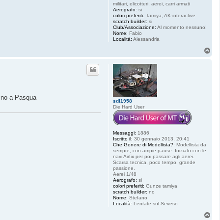
militari, elicotteri, aerei, carri armati
Aerografo:
si
colori preferiti:
Tamiya; AK-interactive
scratch builder:
si
Club/Associazione:
Al momento nessuno!
Nome:
Fabio
Località:
Alessandria
T
o
p
 fino a Pasqua
sdl1958
Die Hard User
Messaggi:
1886
Iscritto il:
30 gennaio 2013, 20:41
Che Genere di Modellista?:
Modellista da
sempre, con ampie pause. Iniziato con le
navi Airfix per poi passare agli aerei.
Scarsa tecnica, poco tempo, grande
passione.
Aerei 1/48
Aerografo:
si
colori preferiti:
Gunze tamiya
scratch builder:
no
Nome:
Stefano
Località:
Lentate sul Seveso
T