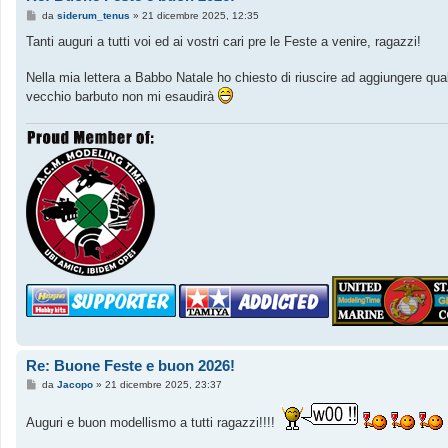
M
da
siderum_tenus
»
21 dicembre 2025, 12:35
e
s
Tanti auguri a tutti voi ed ai vostri cari pre le Feste a venire, ragazzi!
s
a
g
Nella mia lettera a Babbo Natale ho chiesto di riuscire ad aggiungere qua
g
vecchio barbuto non mi esaudirà
i
o
Re: Buone Feste e buon 2026!
M
da
Jacopo
»
21 dicembre 2025, 23:37
e
s
s
Auguri e buon modellismo a tutti ragazzi!!!!
a
g