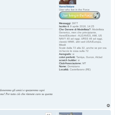
VorreiVolare
User who live in the Force
Messaggi:
3977
Iscritto il:
9 aprile 2018, 14:25
Che Genere di Modellista?:
Modellista
Generico, men che principiante,
Aerei/Elicotteri - ALE/AVES, AMI, US
NAVY 40 ad oggi, URSS 46 ad oggi,
classici WWII, altri varii USA/Europa,
Missili
Scale dalla 72 alla 32, anche se per ora
mi faccio le ossa sulla 72
Aerografo:
si
colori preferiti:
Tamiya, Gunze, Alclad
scratch builder:
si
Club/Associazione:
MT
Nome:
Domiziano
Località:
Castellarano (RE)
andoneremo gli amici e spezzeremo ogni
amo! Per tutto ciò che ritenete caro su questa
T
o
p