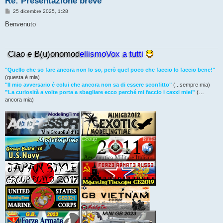
Re: Presentazione breve
M
25 dicembre 2025, 1:28
e
s
Benvenuto
s
a
g
g
Ciao e B(u)onomod
ellismoVox a tutti
i
o
"Quello che so fare ancora non lo so, però quel poco che faccio lo faccio bene!"
(questa è mia)
"Il mio avversario è colui che ancora non sa di essere sconfitto"
(...sempre mia)
”La curiosità a volte porta a sbagliare ecco perché mi faccio i caxxi miei”
(…
ancora mia)