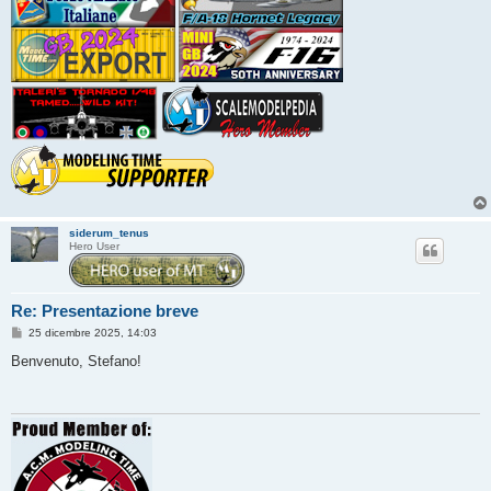
siderum_tenus
Hero User
Re: Presentazione breve
M
25 dicembre 2025, 14:03
e
s
Benvenuto, Stefano!
s
a
g
g
i
o