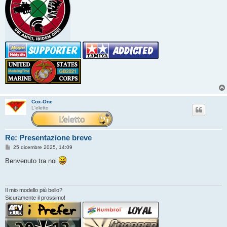
Cox-One
L'eletto
Re: Presentazione breve
M
25 dicembre 2025, 14:09
e
s
Benvenuto tra noi
s
a
g
g
i
Il mio modello più bello?
o
Sicuramente il prossimo!