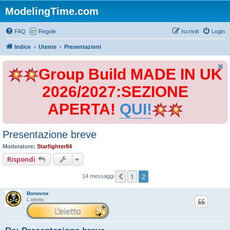
ModelingTime.com
FAQ
Regole
Iscriviti
Login
Indice
Utente
Presentazioni
Group Build MADE IN UK
2026/2027:SEZIONE
APERTA!
QUI!
Presentazione breve
Moderatore:
Starfighter84
Rispondi
1
2
Precedente
14 messaggi
Bonovox
L'eletto