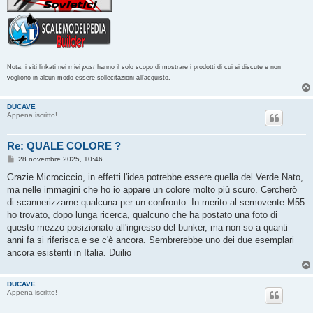
Nota: i siti linkati nei miei
post
hanno il solo scopo di mostrare i prodotti di cui si discute e non
vogliono in alcun modo essere sollecitazioni all'acquisto.
DUCAVE
Appena iscritto!
Re: QUALE COLORE ?
M
28 novembre 2025, 10:46
e
s
Grazie Microciccio, in effetti l'idea potrebbe essere quella del Verde Nato,
s
ma nelle immagini che ho io appare un colore molto più scuro. Cercherò
a
g
di scannerizzarne qualcuna per un confronto. In merito al semovente M55
g
ho trovato, dopo lunga ricerca, qualcuno che ha postato una foto di
i
o
questo mezzo posizionato all'ingresso del bunker, ma non so a quanti
anni fa si riferisca e se c'è ancora. Sembrerebbe uno dei due esemplari
ancora esistenti in Italia. Duilio
DUCAVE
Appena iscritto!