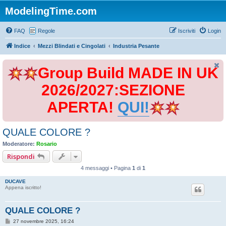
ModelingTime.com
FAQ
Regole
Iscriviti
Login
Indice
Mezzi Blindati e Cingolati
Industria Pesante
Group Build MADE IN UK
2026/2027:SEZIONE
APERTA!
QUI!
QUALE COLORE ?
Moderatore:
Rosario
Rispondi
4 messaggi • Pagina
1
di
1
DUCAVE
Appena iscritto!
QUALE COLORE ?
M
27 novembre 2025, 16:24