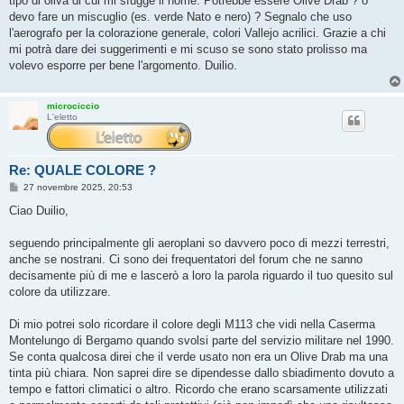
tipo di oliva di cui mi sfugge il nome. Potrebbe essere Olive Drab ? o
devo fare un miscuglio (es. verde Nato e nero) ? Segnalo che uso
l'aerografo per la colorazione generale, colori Vallejo acrilici. Grazie a chi
mi potrà dare dei suggerimenti e mi scuso se sono stato prolisso ma
volevo esporre per bene l'argomento. Duilio.
microciccio
L'eletto
Re: QUALE COLORE ?
M
27 novembre 2025, 20:53
e
s
Ciao Duilio,
s
a
g
seguendo principalmente gli aeroplani so davvero poco di mezzi terrestri,
g
anche se nostrani. Ci sono dei frequentatori del forum che ne sanno
i
o
decisamente più di me e lascerò a loro la parola riguardo il tuo quesito sul
colore da utilizzare.
Di mio potrei solo ricordare il colore degli M113 che vidi nella Caserma
Montelungo di Bergamo quando svolsi parte del servizio militare nel 1990.
Se conta qualcosa direi che il verde usato non era un Olive Drab ma una
tinta più chiara. Non saprei dire se dipendesse dallo sbiadimento dovuto a
tempo e fattori climatici o altro. Ricordo che erano scarsamente utilizzati