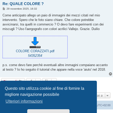
Re: QUALE COLORE ?
M
29 novembre 2025, 16:32
e
s
Come anticipato allego un paio di immagini dei mezzi citati nel mio
s
intervento. Spero che le foto siano chiare. Che colore potrebbe
a
g
avvicinarsi, tra quelli in commercio ? O devo fare esperimenti con dei
g
miscugli ? Uso l'aergografo con colori acrilici Vallejo. Grazie. Duilio
i
o
COLORE CORAZZATI.pdf
54352354
p.s. come devo fare perchè eventuali altre immagini compaiano accanto
al testo ? Io ho seguito il tutorial che appare nella voce 'aiuto' nel 2018.
Rispondi
4 messaggi • Pagina
1
di
1
Questo sito utilizza cookie al fine di fornire la
migliore navigazione possibile
Vai a
Ulteriori informazioni
Indice
Contattaci
Cancella cookie
Tutti gli orari sono
UTC+02:00