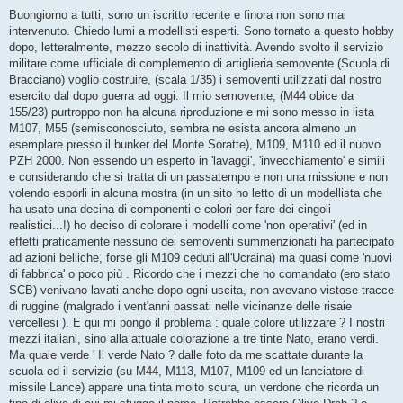
e
s
Buongiorno a tutti, sono un iscritto recente e finora non sono mai
s
intervenuto. Chiedo lumi a modellisti esperti. Sono tornato a questo hobby
a
g
dopo, letteralmente, mezzo secolo di inattività. Avendo svolto il servizio
g
militare come ufficiale di complemento di artiglieria semovente (Scuola di
i
o
Bracciano) voglio costruire, (scala 1/35) i semoventi utilizzati dal nostro
esercito dal dopo guerra ad oggi. Il mio semovente, (M44 obice da
155/23) purtroppo non ha alcuna riproduzione e mi sono messo in lista
M107, M55 (semisconosciuto, sembra ne esista ancora almeno un
esemplare presso il bunker del Monte Soratte), M109, M110 ed il nuovo
PZH 2000. Non essendo un esperto in 'lavaggi', 'invecchiamento' e simili
e considerando che si tratta di un passatempo e non una missione e non
volendo esporli in alcuna mostra (in un sito ho letto di un modellista che
ha usato una decina di componenti e colori per fare dei cingoli
realistici...!) ho deciso di colorare i modelli come 'non operativi' (ed in
effetti praticamente nessuno dei semoventi summenzionati ha partecipato
ad azioni belliche, forse gli M109 ceduti all'Ucraina) ma quasi come 'nuovi
di fabbrica' o poco più . Ricordo che i mezzi che ho comandato (ero stato
SCB) venivano lavati anche dopo ogni uscita, non avevano vistose tracce
di ruggine (malgrado i vent'anni passati nelle vicinanze delle risaie
vercellesi ). E qui mi pongo il problema : quale colore utilizzare ? I nostri
mezzi italiani, sino alla attuale colorazione a tre tinte Nato, erano verdi.
Ma quale verde ' Il verde Nato ? dalle foto da me scattate durante la
scuola ed il servizio (su M44, M113, M107, M109 ed un lanciatore di
missile Lance) appare una tinta molto scura, un verdone che ricorda un