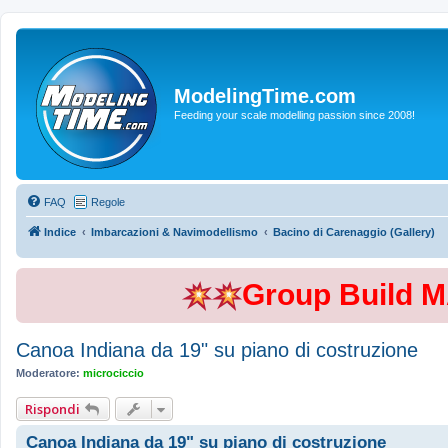
ModelingTime.com
Feeding your scale modelling passion since 2008!
FAQ
Regole
Indice
Imbarcazioni & Navimodellismo
Bacino di Carenaggio (Gallery)
Group Build 
Canoa Indiana da 19" su piano di costruzione
Moderatore:
microciccio
Rispondi
Canoa Indiana da 19" su piano di costruzione