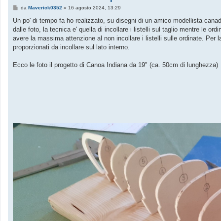
M
da
Maverick0352
»
16 agosto 2024, 13:29
e
s
Un po' di tempo fa ho realizzato, su disegni di un amico modellista canad
s
dalle foto, la tecnica e' quella di incollare i listelli sul taglio mentre l
a
g
avere la massima attenzione al non incollare i listelli sulle ordinate. Per 
g
proporzionati da incollare sul lato interno.
i
o
Ecco le foto il progetto di Canoa Indiana da 19" (ca. 50cm di lunghezza)