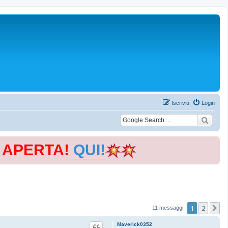
Iscriviti
Login
E APERTA!
QUI!
1
2
P
11 messaggi
Maverick0352