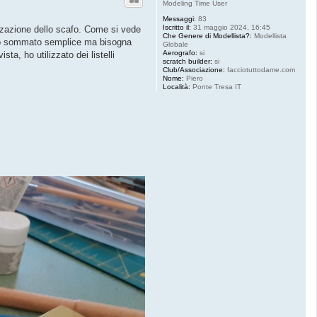
Modeling Time User
Messaggi:
83
Iscritto il:
31 maggio 2024, 16:45
izzazione dello scafo. Come si vede
Che Genere di Modellista?:
Modellista
 tutto sommato semplice ma bisogna
Globale
Aerografo:
si
ta, ho utilizzato dei listelli
scratch builder:
si
Club/Associazione:
facciotuttodame.com
Nome:
Piero
Località:
Ponte Tresa IT