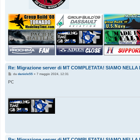
Re: Migrazione server di MT COMPLETATA! SIAMO NEL
M
da
daniele55
»
7 maggio 2024, 12:31
e
s
PC
s
a
g
g
i
o
Re: Migrazione server di MT COMPLETATA! SIAMO NEL