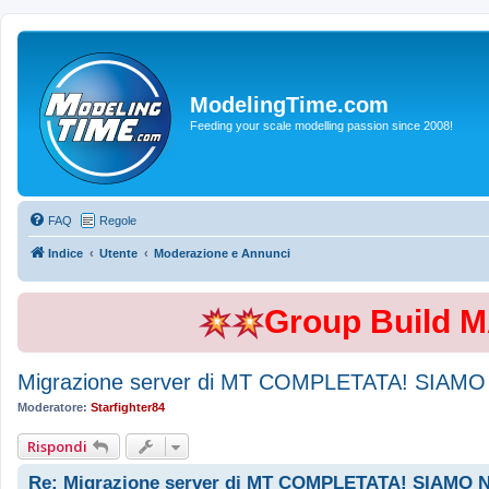
ModelingTime.com
Feeding your scale modelling passion since 2008!
FAQ
Regole
Indice
Utente
Moderazione e Annunci
Group Build 
Migrazione server di MT COMPLETATA! SIA
Moderatore:
Starfighter84
Rispondi
Re: Migrazione server di MT COMPLETATA! SIAM