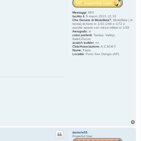
Messaggi:
683
Iscritto il:
9 marzo 2013, 21:31
Che Genere di Modellista?:
Modellista ( in
teoria) di Aerei in 1/32,1/48 e 1/72 e
avvolte spazio con mezzi militari in 1/35
Aerografo:
si
colori preferiti:
Tamiya, Vallejo,
Italeri,Gunze
scratch builder:
no
Club/Associazione:
A.C.M.M.T.
Nome:
Fabio
Località:
Porto San Giorgio (AP)
T
o
p
daniele55
Powerful User