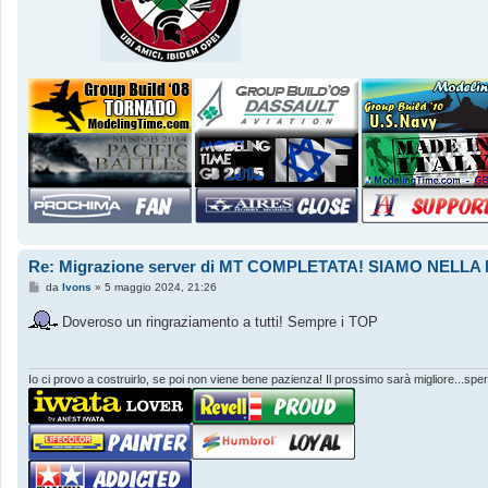
Re: Migrazione server di MT COMPLETATA! SIAMO NEL
M
da
Ivons
»
5 maggio 2024, 21:26
e
s
Doveroso un ringraziamento a tutti! Sempre i TOP
s
a
g
g
i
Io ci provo a costruirlo, se poi non viene bene pazienza! Il prossimo sarà migliore...sper
o