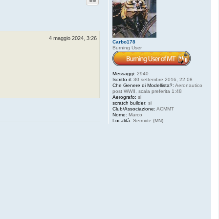
4 maggio 2024, 3:26
Carbo178
Burning User
Messaggi:
2940
Iscritto il:
30 settembre 2016, 22:08
Che Genere di Modellista?:
Aeronautico
post WWII, scala preferita 1:48
Aerografo:
si
scratch builder:
si
Club/Associazione:
ACMMT
Nome:
Marco
Località:
Sermide (MN)