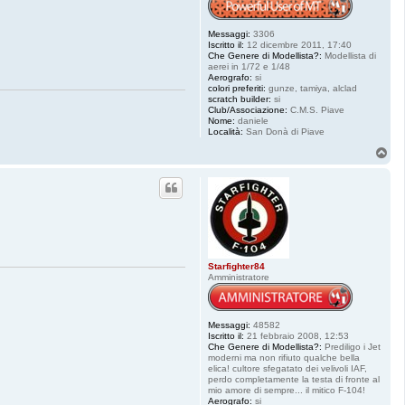
Messaggi:
3306
Iscritto il:
12 dicembre 2011, 17:40
Che Genere di Modellista?:
Modellista di
aerei in 1/72 e 1/48
Aerografo:
si
colori preferiti:
gunze, tamiya, alclad
scratch builder:
si
Club/Associazione:
C.M.S. Piave
Nome:
daniele
Località:
San Donà di Piave
T
o
p
Starfighter84
Amministratore
Messaggi:
48582
Iscritto il:
21 febbraio 2008, 12:53
Che Genere di Modellista?:
Prediligo i Jet
moderni ma non rifiuto qualche bella
elica! cultore sfegatato dei velivoli IAF,
perdo completamente la testa di fronte al
mio amore di sempre... il mitico F-104!
Aerografo:
si