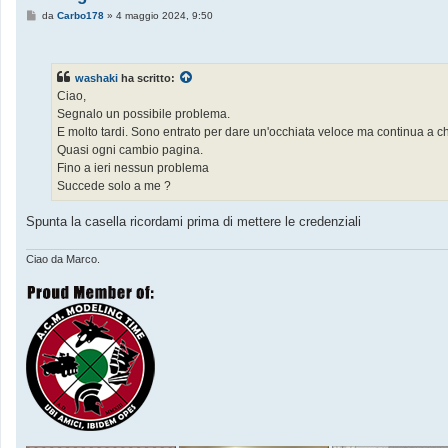
M
da
Carbo178
»
4 maggio 2024, 9:50
e
s
s
a
g
washaki
ha scritto:
g
Ciao,
i
o
Segnalo un possibile problema.
E molto tardi. Sono entrato per dare un'occhiata veloce ma continua a ch
Quasi ogni cambio pagina.
Fino a ieri nessun problema
Succede solo a me ?
Spunta la casella ricordami prima di mettere le credenziali
Ciao da Marco.