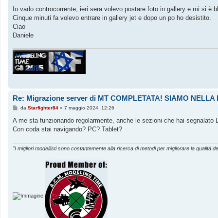
e
s
Io vado controcorrente, ieri sera volevo postare foto in gallery e mi si è b
s
Cinque minuti fa volevo entrare in gallery jet e dopo un po ho desistito.
a
g
Ciao
g
Daniele
i
o
Re: Migrazione server di MT COMPLETATA! SIAMO NEL
M
da
Starfighter84
»
7 maggio 2024, 12:26
e
s
A me sta funzionando regolarmente, anche le sezioni che hai segnalato 
s
Con coda stai navigando? PC? Tablet?
a
g
g
i
"I migliori modellisti sono costantemente alla ricerca di metodi per migliorare la qualità de
o