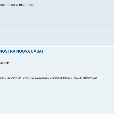
loccato sulla terza foto.
LA NOSTRA NUOVA CASA!
Daniele.
l loro lavoro e non sono mai pienamente soddisfatti dei loro risultati" (Bill Horan)