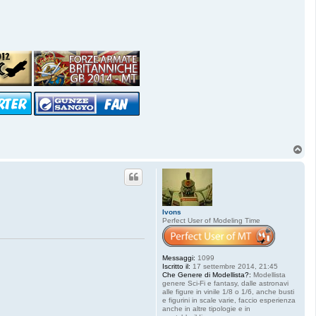
t
t
a
S
t
a
r
f
i
g
h
t
e
r
8
4
T
o
p
Ivons
Perfect User of Modeling Time
Messaggi:
1099
Iscritto il:
17 settembre 2014, 21:45
Che Genere di Modellista?:
Modellista
genere Sci-Fi e fantasy, dalle astronavi
alle figure in vinile 1/8 o 1/6, anche busti
e figurini in scale varie, faccio esperienza
anche in altre tipologie e in