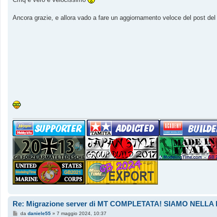
i
o
Ancora grazie, e allora vado a fare un aggiornamento veloce del post d
Re: Migrazione server di MT COMPLETATA! SIAMO NEL
M
da
daniele55
»
7 maggio 2024, 10:37