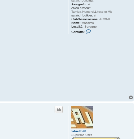
scratchbuilding.
Aerografo:
si
colori preferiti:
Tamiya,Humbrol,Lifecolor,Mig
scratch builder:
si
Club/Associazione:
ACMMT
Nome:
Massimo
Località:
Seregno
C
Contatta:
o
n
t
a
t
t
a
I
v
o
n
s
T
o
p
fabietto78
Supreme User