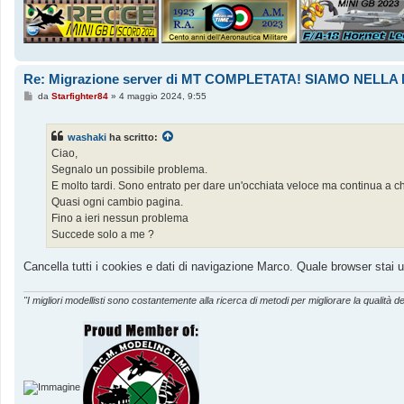
Re: Migrazione server di MT COMPLETATA! SIAMO NEL
M
da
Starfighter84
»
4 maggio 2024, 9:55
e
s
s
washaki
ha scritto:
a
g
Ciao,
g
Segnalo un possibile problema.
i
o
E molto tardi. Sono entrato per dare un'occhiata veloce ma continua a ch
Quasi ogni cambio pagina.
Fino a ieri nessun problema
Succede solo a me ?
Cancella tutti i cookies e dati di navigazione Marco. Quale browser stai
"I migliori modellisti sono costantemente alla ricerca di metodi per migliorare la qualità de