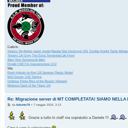
Gallerie:
Visitors Skyfighter paper model
Bandai Star Destroyer 001
Zombie Knight Tartar Miniat
Testors 1/6 Grey The Extra Terrestrial Life Form
Alien Hive Xenomorph Alien
Droide CMC3 in manutenzione 1/12
Wip:
Raoh Hokuto no Ken 1/8 Seminar Plastic Model
M42 Duster 1/35 Tamiya
Optimus Prime Rise of the Beasts Yolopark
Medusa Clash of the Titans 1/6
Re: Migrazione server di MT COMPLETATA! SIAMO NEL
M
da
fabietto78
»
7 maggio 2024, 3:13
e
s
s
Grazie a tutto lo staff ma sopratutto a Daniele !!!
a
g
g
Cmq è vero è velocissimo