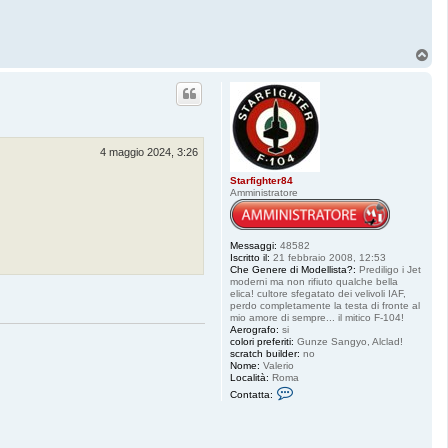
T
o
p
4 maggio 2024, 3:26
Starfighter84
Amministratore
Messaggi:
48582
Iscritto il:
21 febbraio 2008, 12:53
Che Genere di Modellista?:
Prediligo i Jet
moderni ma non rifiuto qualche bella
elica! cultore sfegatato dei velivoli IAF,
perdo completamente la testa di fronte al
mio amore di sempre... il mitico F-104!
Aerografo:
si
colori preferiti:
Gunze Sangyo, Alclad!
scratch builder:
no
Nome:
Valerio
Località:
Roma
C
Contatta:
o
n
t
a