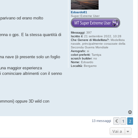
Edoardo81
Super Extreme User
 sparivano od erano molto
Messaggi:
397
enna o gps. E la stessa quantità di
Iscritto il:
21 settembre 2022, 10:28
Che Genere di Modellista?:
Modellista
navale, principalmente corazzate della
Seconda Guerra Mondiale
Aerografo:
si
colori preferiti:
Tamiya
una nave (è presente solo un foglio
scratch builder:
no
Nome:
Edoardo
Località:
Bergamo
ò una maggior esperienza
i cominciare altrimenti con il senno
+ gommoni) oppure 3D wild con
T
o
1
2
p
Precede
13 messaggi
Vai a