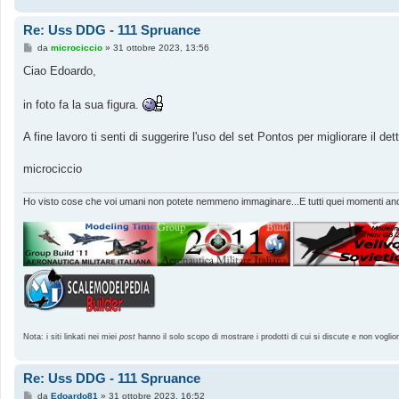
Re: Uss DDG - 111 Spruance
M
da
microciccio
»
31 ottobre 2023, 13:56
e
s
Ciao Edoardo,
s
a
g
in foto fa la sua figura.
g
i
o
A fine lavoro ti senti di suggerire l'uso del set Pontos per migliorare il d
microciccio
Ho visto cose che voi umani non potete nemmeno immaginare...E tutti quei momenti andr
Nota: i siti linkati nei miei
post
hanno il solo scopo di mostrare i prodotti di cui si discute e non voglio
Re: Uss DDG - 111 Spruance
M
da
Edoardo81
»
31 ottobre 2023, 16:52