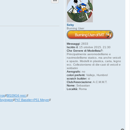
Seby
Burning User
Messaggi:
2833
Iscritto il:
15 ottobre 2015, 21:30
Che Genere di Modellista?:
Principalmente aeromodellismo e
navimodellismo statico, ma anche veicoli
e spazio. Modelli in plastica, carta, legno
ecc. Collezionismo di die-cast di veicoli e
soldatini
Aerografo:
no
colori preferiti:
Vallejo, Humbrol
scratch builder:
si
Club/Associazione:
A.C.M.M.T.
Nome:
Sebastian
Località:
Roma
Trop
//
Bf109G6 rest.
//
Boyington
//
P47 Baseler+P51 Meyer
//