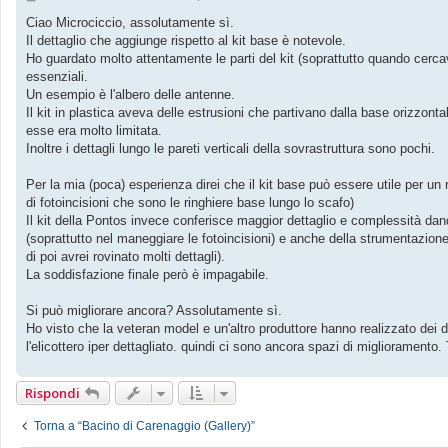
e
s
Ciao Microciccio, assolutamente sì.
s
Il dettaglio che aggiunge rispetto al kit base è notevole.
a
g
Ho guardato molto attentamente le parti del kit (soprattutto quando cerca
g
essenziali.
i
o
Un esempio è l'albero delle antenne.
Il kit in plastica aveva delle estrusioni che partivano dalla base orizzo
esse era molto limitata.
Inoltre i dettagli lungo le pareti verticali della sovrastruttura sono pochi.
Per la mia (poca) esperienza direi che il kit base può essere utile per un
di fotoincisioni che sono le ringhiere base lungo lo scafo)
Il kit della Pontos invece conferisce maggior dettaglio e complessità dan
(soprattutto nel maneggiare le fotoincisioni) e anche della strumentazione
di poi avrei rovinato molti dettagli).
La soddisfazione finale però è impagabile.
Si può migliorare ancora? Assolutamente sì.
Ho visto che la veteran model e un'altro produttore hanno realizzato dei d
l'elicottero iper dettagliato. quindi ci sono ancora spazi di miglioramento.
Rispondi
Torna a “Bacino di Carenaggio (Gallery)”