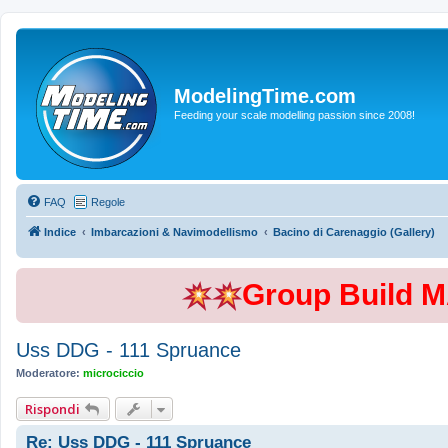
ModelingTime.com
Feeding your scale modelling passion since 2008!
FAQ
Regole
Indice
Imbarcazioni & Navimodellismo
Bacino di Carenaggio (Gallery)
Group Build 
Uss DDG - 111 Spruance
Moderatore:
microciccio
Rispondi
Re: Uss DDG - 111 Spruance