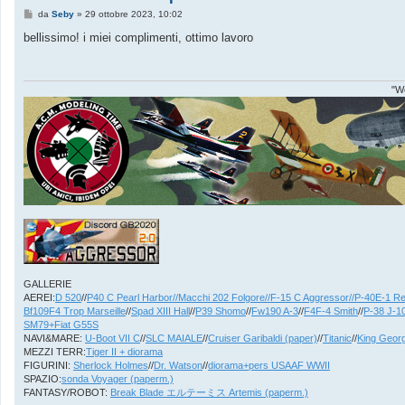
M
da
Seby
»
29 ottobre 2023, 10:02
e
s
bellissimo! i miei complimenti, ottimo lavoro
s
a
g
g
i
"We
o
GALLERIE
AEREI:
D 520
//
P40 C Pearl Harbor//
Macchi 202 Folgore//
F-15 C Aggressor//
P-40E-1 Re
Bf109F4 Trop Marseille
//
Spad XIII Hall
//
P39 Shomo
//
Fw190 A-3
//
F4F-4 Smith
//
P-38 J-10
SM79+Fiat G55S
NAVI&MARE:
U-Boot VII C
//
SLC MAIALE
//
Cruiser Garibaldi (paper)
//
Titanic
//
King Geor
MEZZI TERR:
Tiger II + diorama
FIGURINI:
Sherlock Holmes
//
Dr. Watson
//
diorama+pers USAAF WWII
SPAZIO:
sonda Voyager (paperm.)
FANTASY/ROBOT:
Break Blade エルテーミス Artemis (paperm.)