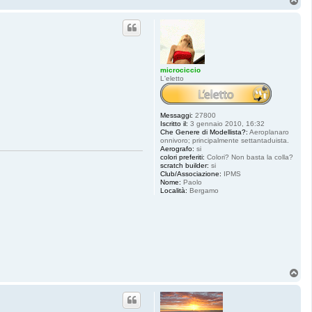
T
o
p
microciccio
L'eletto
Messaggi:
27800
Iscritto il:
3 gennaio 2010, 16:32
Che Genere di Modellista?:
Aeroplanaro
onnivoro; principalmente settantaduista.
Aerografo:
si
colori preferiti:
Colori? Non basta la colla?
scratch builder:
si
Club/Associazione:
IPMS
Nome:
Paolo
Località:
Bergamo
T
o
p