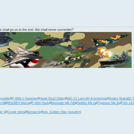
 shall go on to the end. We shall never surrender!"
ynolds
//
P-40N-1 Hammer
//
Hawk 81a2 Older
//
MiG-21 LanceR-A prototype
//
Snake StukaB2 
 Hill
//
Bf109E4 Werra
//
P-40N Paris
//
Mosquito Mk.IVB
//
Spitfire Mk.Ia
//
Typhoon Mk.Ib
//
F4U-1A 
ge V
//
Greek triera
//
Bismarck
//
brig. Golden Star (wooden)