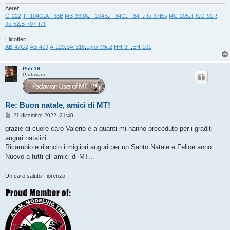
i
o
Aerei:
G-222
;
TF104G
;
AT-38B
;
MB-339A
;
F-104S
;
F-84G
;
F-84F
;
Ro-37Bis
;
MC-205
;
T-6
;
G-91R
;
Ju-52
;
B-707 T/T
;
Elicotteri:
AB-47G2
;
AB-47J
;
A-129
;
SA-316
;
Lynx Mk.2
;
HH-3F
;
EH-101
;
Poli 19
Padawan
Re: Buon natale, amici di MT!
M
21 dicembre 2022, 21:40
e
s
grazie di cuore caro Valerio e a quanti mi hanno preceduto per i graditi
s
auguri natalizi.
a
g
Ricambio e rilancio i migliori auguri per un Santo Natale e Felice anno
g
Nuovo a tutti gli amici di MT...
i
o
Un caro saluto Fiorenzo