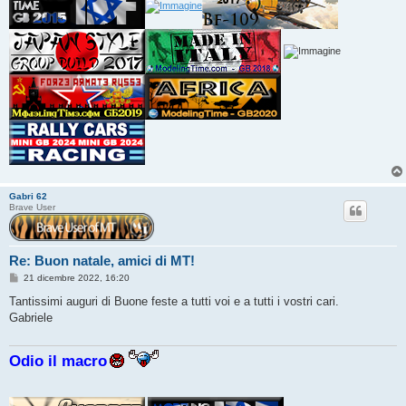
Gabri 62
Brave User
Re: Buon natale, amici di MT!
M
21 dicembre 2022, 16:20
e
s
Tantissimi auguri di Buone feste a tutti voi e a tutti i vostri cari.
s
Gabriele
a
g
g
i
Odio il macro
o