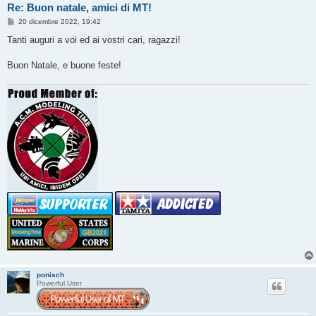
Re: Buon natale, amici di MT!
M
20 dicembre 2022, 19:42
e
s
Tanti auguri a voi ed ai vostri cari, ragazzi!
s
a
g
Buon Natale, e buone feste!
g
i
o
ponisch
Powerful User