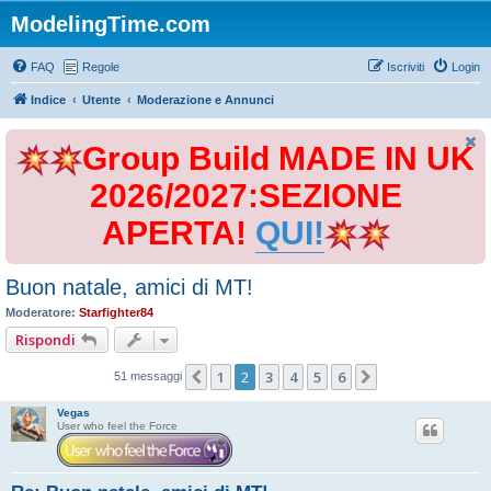
ModelingTime.com
FAQ
Regole
Iscriviti
Login
Indice
Utente
Moderazione e Annunci
Group Build MADE IN UK
2026/2027:SEZIONE
APERTA!
QUI!
Buon natale, amici di MT!
Moderatore:
Starfighter84
Rispondi
1
2
3
4
5
6
Precedente
Prossimo
51 messaggi
Vegas
User who feel the Force