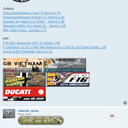
Galleria:
Panzerkampfwagen I Ausf. B Tamiya 1:35
Panzerkampfwagen IV Ausf. F1 Tamiya 1:35
Douglas Skyraider A-1J USAF - Tamiya 1:48
Mitsubishi A6M3 Zero Model 22 - Tamiya 1:48
MiG-15bis Fagot - Zvezda 1:72
WIP:
F/A-18A+ Aggressor VFC-12 Kinetic 1:48
F-16A Block 15 OCU FAV 40th Anniversary CAG No.16 Tail Art Kinetic 1:48
Ducati 1199 S Panigale Tamiya 1:12
siderum_tenus
Hero User