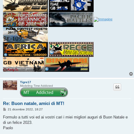
Tigre17
Modeling Time Addicted
Re: Buon natale, amici di MT!
M
21 dicembre 2022, 18:27
e
s
Formulo a tutti voi ed ai vostri cari i miei migliori auguri di Buon Natale e
s
di un felice 2023.
a
g
Paolo
g