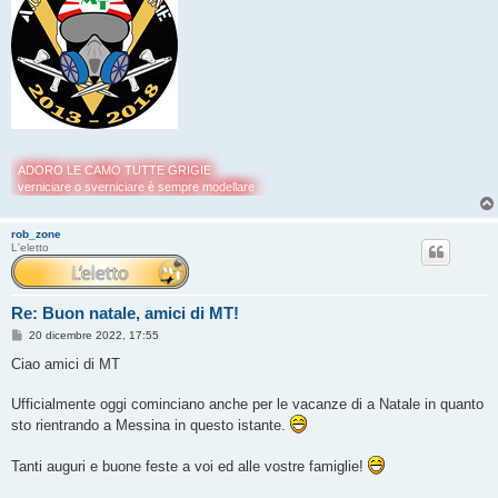
ADORO LE CAMO TUTTE GRIGIE
verniciare o sverniciare è sempre modellare
rob_zone
L'eletto
Re: Buon natale, amici di MT!
M
20 dicembre 2022, 17:55
e
s
Ciao amici di MT
s
a
g
Ufficialmente oggi cominciano anche per le vacanze di a Natale in quanto
g
sto rientrando a Messina in questo istante.
i
o
Tanti auguri e buone feste a voi ed alle vostre famiglie!