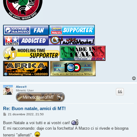
Alecs®
Mimetic User
Re: Buon natale, amici di MT!
M
21 dicembre 2022, 21:50
e
s
Buon Natale a voi tutti e ai vostri cari!
s
E mi raccomando: daje con la forchetta! A Marzo ci si rivede e bisogna
a
g
tenersi "allenati".
g