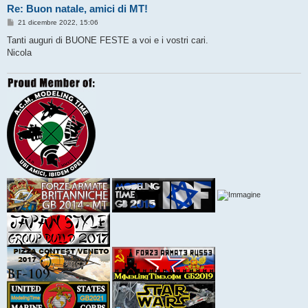
Re: Buon natale, amici di MT!
M
21 dicembre 2022, 15:06
e
s
Tanti auguri di BUONE FESTE a voi e i vostri cari.
s
Nicola
a
g
g
i
o