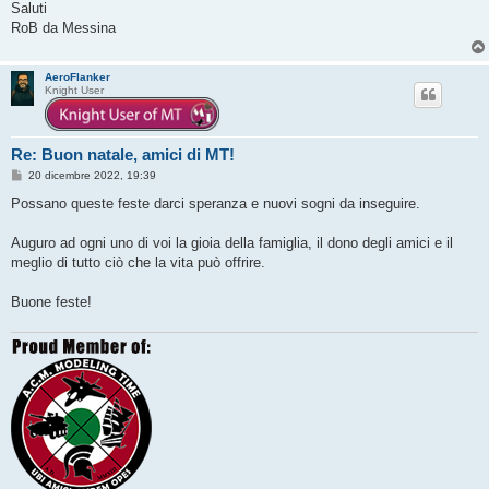
Saluti
RoB da Messina
AeroFlanker
Knight User
Re: Buon natale, amici di MT!
M
20 dicembre 2022, 19:39
e
s
Possano queste feste darci speranza e nuovi sogni da inseguire.
s
a
g
Auguro ad ogni uno di voi la gioia della famiglia, il dono degli amici e il
g
meglio di tutto ciò che la vita può offrire.
i
o
Buone feste!