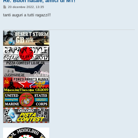
Re: Buon natale, amici di MT!
M
20 dicembre 2022, 13:35
e
s
tanti auguri a tutti ragazzi!!
s
a
g
g
i
o