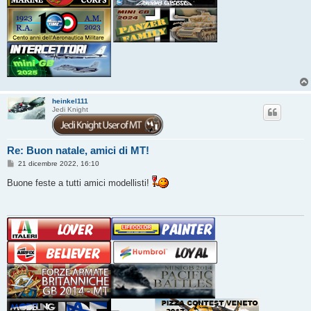
heinkel111
Jedi Knight
Re: Buon natale, amici di MT!
M
21 dicembre 2022, 16:10
e
s
Buone feste a tutti amici modellisti!
s
a
g
g
i
o