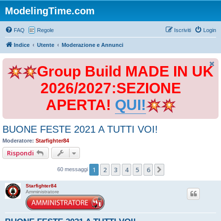
ModelingTime.com
FAQ
Regole
Iscriviti
Login
Indice
Utente
Moderazione e Annunci
Group Build MADE IN UK
2026/2027:SEZIONE
APERTA!
QUI!
BUONE FESTE 2021 A TUTTI VOI!
Moderatore:
Starfighter84
Rispondi
1
2
3
4
5
6
Prossimo
60 messaggi
Starfighter84
Amministratore