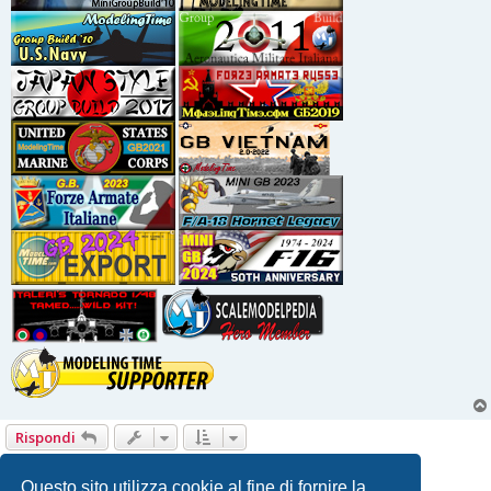
Rispondi
1
2
3
4
5
6
Prossimo
60 messaggi
Questo sito utilizza cookie al fine di fornire la