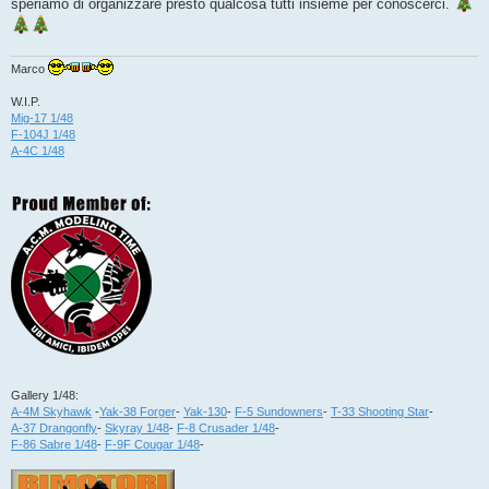
speriamo di organizzare presto qualcosa tutti insieme per conoscerci.
a
g
g
i
o
Marco
W.I.P.
Mig-17 1/48
F-104J 1/48
A-4C 1/48
Gallery 1/48:
A-4M Skyhawk
-
Yak-38 Forger
-
Yak-130
-
F-5 Sundowners
-
T-33 Shooting Star
-
A-37 Drangonfly
-
Skyray 1/48
-
F-8 Crusader 1/48
-
F-86 Sabre 1/48
-
F-9F Cougar 1/48
-