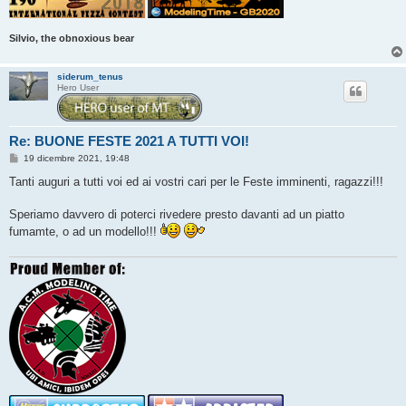
Silvio, the obnoxious bear
siderum_tenus
Hero User
Re: BUONE FESTE 2021 A TUTTI VOI!
M
19 dicembre 2021, 19:48
e
s
Tanti auguri a tutti voi ed ai vostri cari per le Feste imminenti, ragazzi!!!
s
a
g
Speriamo davvero di poterci rivedere presto davanti ad un piatto
g
fumamte, o ad un modello!!!
i
o