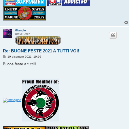
Giangio
Brave User
Re: BUONE FESTE 2021 A TUTTI VOI!
M
19 dicembre 2021, 19:56
e
s
Buone feste a tutti!!
s
a
g
g
i
o