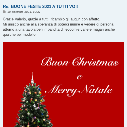
Re: BUONE FESTE 2021 A TUTTI VOI!
M
19 dicembre 2021, 19:37
e
s
Grazie Valerio, grazie a tutti, ricambio gli auguri con affetto.
s
Mi unisco anche alla speranza di poterci riunire e vedere di persona
a
g
attorno a una tavola ben imbandita di leccornie varie e magari anche
g
qualche bel modello.
i
o