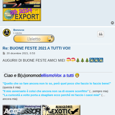
Bonovox
L'eletto
Re: BUONE FESTE 2021 A TUTTI VOI!
M
20 dicembre 2021, 0:53
e
s
AUGURIII DI BUONE FESTE AMICI MIEI
s
a
g
g
Ciao e B(u)onomod
ellismoVox a tutti
i
o
"Quello che so fare ancora non lo so, però quel poco che faccio lo faccio bene!"
(questa è mia)
"Il mio avversario è colui che ancora non sa di essere sconfitto"
(...sempre mia)
”La curiosità a volte porta a sbagliare ecco perché mi faccio i caxxi miei”
(…
ancora mia)