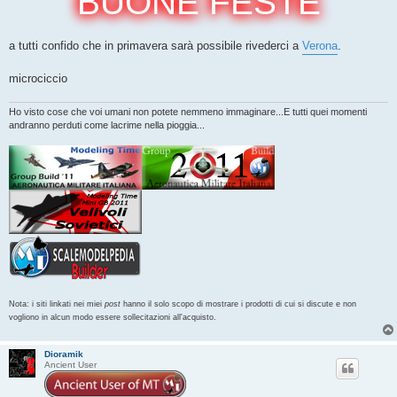
BUONE FESTE
g
g
i
o
a tutti confido che in primavera sarà possibile rivederci a
Verona
.
microciccio
Ho visto cose che voi umani non potete nemmeno immaginare...E tutti quei momenti
andranno perduti come lacrime nella pioggia...
Nota: i siti linkati nei miei
post
hanno il solo scopo di mostrare i prodotti di cui si discute e non
vogliono in alcun modo essere sollecitazioni all'acquisto.
Dioramik
Ancient User