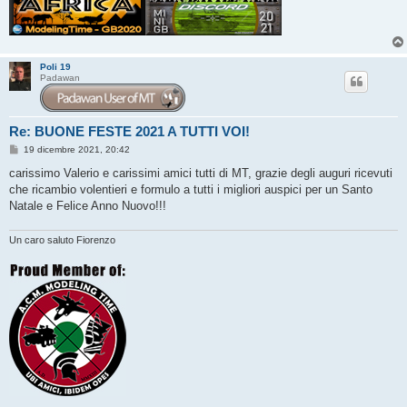
Poli 19
Padawan
Re: BUONE FESTE 2021 A TUTTI VOI!
M
19 dicembre 2021, 20:42
e
s
carissimo Valerio e carissimi amici tutti di MT, grazie degli auguri ricevuti
s
che ricambio volentieri e formulo a tutti i migliori auspici per un Santo
a
g
Natale e Felice Anno Nuovo!!!
g
i
o
Un caro saluto Fiorenzo