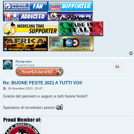
Fly-by-wire
Powerful User
Re: BUONE FESTE 2021 A TUTTI VOI!
M
19 dicembre 2021, 20:47
e
s
Grazie del pensiero e auguro a tutti buone feste!!
s
a
g
Speriamo di incontrarci presto
g
i
o