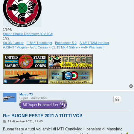
1/144:
Space Shuttle Discovery (OV-103)
1/72:
Su-33 Flanker
-
F-84E Thunderjet
-
Buccaneer S.2
-
A-6E TRAM Intruder
-
AJSF-37 Viggen
-
A-7E Corsair
-
CL.13 Mk.4 Sabre
-
F-4F Phantom II
Marco 73
Super Extreme User
Re: BUONE FESTE 2021 A TUTTI VOI!
M
19 dicembre 2021, 21:40
e
s
Buone feste a tutti voi amici di MT! Condivido il pensiero di Massimo,
s