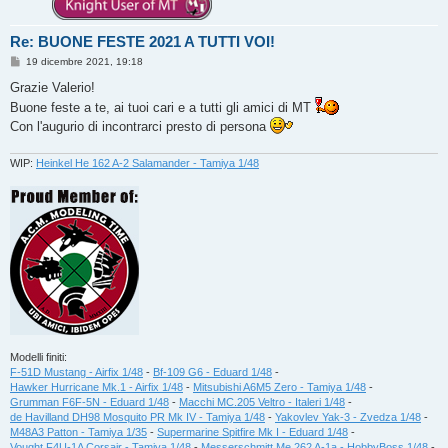
Re: BUONE FESTE 2021 A TUTTI VOI!
M
19 dicembre 2021, 19:18
e
s
Grazie Valerio!
s
Buone feste a te, ai tuoi cari e a tutti gli amici di MT
a
g
Con l'augurio di incontrarci presto di persona
g
i
o
WIP:
Heinkel He 162 A-2 Salamander - Tamiya 1/48
Modelli finiti:
F-51D Mustang - Airfix 1/48
-
Bf-109 G6 - Eduard 1/48
-
Hawker Hurricane Mk.1 - Airfix 1/48
-
Mitsubishi A6M5 Zero - Tamiya 1/48
-
Grumman F6F-5N - Eduard 1/48
-
Macchi MC.205 Veltro - Italeri 1/48
-
de Havilland DH98 Mosquito PR Mk IV - Tamiya 1/48
-
Yakovlev Yak-3 - Zvedza 1/48
-
M48A3 Patton - Tamiya 1/35
-
Supermarine Spitfire Mk I - Eduard 1/48
-
Vought F4U-1A Corsair - Tamiya 1/48
-
Messerschmitt Me 262 A-1a - HobbyBoss 1/48
-