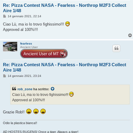
Re: Pizza Contest NASA - Fearless - Northrop M2F3 Collect
Aire 1/48
M
14 gennaio 2021, 22:14
e
s
Ciao Lù, ma io lo trovo fighissimo!!!
s
Approved al 100%!!!
a
g
g
i
fearless
o
Ancient User
Re: Pizza Contest NASA - Fearless - Northrop M2F3 Collect
Aire 1/48
M
14 gennaio 2021, 23:24
e
s
s
rob_zone
ha scritto:
a
g
Ciao Lù, ma io lo trovo fighissimo!!!
g
Approved al 100%!!!
i
o
Grazie Rob!!
Odio la plastica bianca!!
AD HOSTES RUGENS! Once a tiger, Always a tiger!