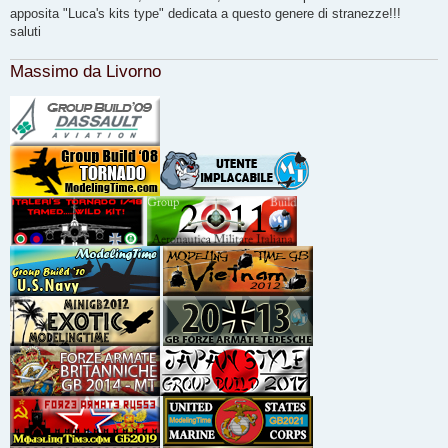
g
apposita "Luca's kits type" dedicata a questo genere di stranezze!!!
i
o
saluti
Massimo da Livorno