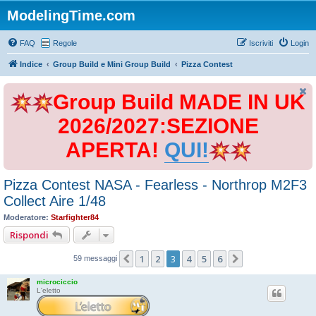
ModelingTime.com
FAQ
Regole
Iscriviti
Login
Indice
Group Build e Mini Group Build
Pizza Contest
Group Build MADE IN UK
2026/2027:SEZIONE
APERTA!
QUI!
Pizza Contest NASA - Fearless - Northrop M2F3
Collect Aire 1/48
Moderatore:
Starfighter84
Rispondi
1
2
3
4
5
6
Precedente
Prossimo
59 messaggi
microciccio
L'eletto