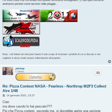
andranno perduti come lacrime nella pioggia...
Nota: i siti linkati nei miei
post
hanno il solo scopo di mostrare i prodotti di cui si discute e non
vogliono in alcun modo essere sollecitazioni all'acquisto.
pitchup
L'eletto
Re: Pizza Contest NASA - Fearless - Northrop M2F3 Collect
Aire 1/48
M
14 gennaio 2021, 15:27
e
s
Ciao
s
ma dove cavolo lo hai pescato???
a
g
Più che Pizza contest, secondo me, si dovrebbe aprire una sezione