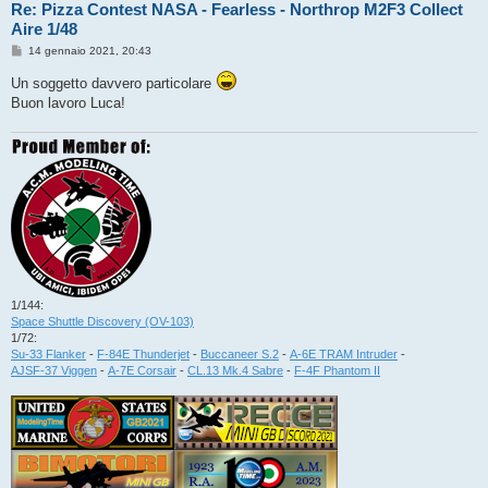
Re: Pizza Contest NASA - Fearless - Northrop M2F3 Collect
Aire 1/48
M
14 gennaio 2021, 20:43
e
s
Un soggetto davvero particolare
s
Buon lavoro Luca!
a
g
g
i
o
1/144:
Space Shuttle Discovery (OV-103)
1/72:
Su-33 Flanker
-
F-84E Thunderjet
-
Buccaneer S.2
-
A-6E TRAM Intruder
-
AJSF-37 Viggen
-
A-7E Corsair
-
CL.13 Mk.4 Sabre
-
F-4F Phantom II