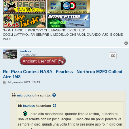
"NON HANNO IL PANE???? CHE MANGINO BRIOCHES"
COGLI L'ATTIMO...FAI SEMPRE IL MODELLO CHE VUOI, QUANDO VUOI E COME
VUOI!
fearless
Ancient User
Re: Pizza Contest NASA - Fearless - Northrop M2F3 Collect
Aire 1/48
M
14 gennaio 2021, 18:43
e
s
s
microciccio
ha scritto:
a
g
g
fearless
ha scritto:
i
o
...
oltre alla mascherina, quando limo la resina, lo faccio su
una vaschetta con un po' di acqua... Ovvio che un po' di polvere va
sempre in giro, quindi una volta finito la sessione aspiro in giro con