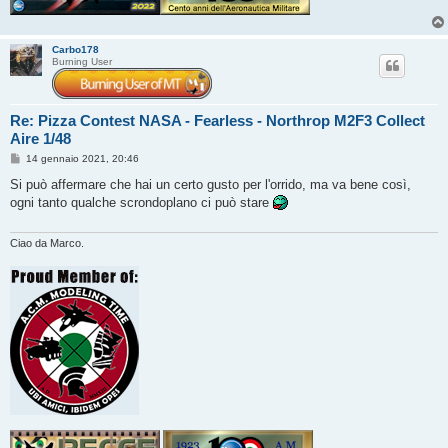
Carbo178
Burning User
Re: Pizza Contest NASA - Fearless - Northrop M2F3 Collect
Aire 1/48
M
14 gennaio 2021, 20:46
e
s
Si può affermare che hai un certo gusto per l'orrido, ma va bene così,
s
ogni tanto qualche scrondoplano ci può stare
a
g
g
i
Ciao da Marco.
o