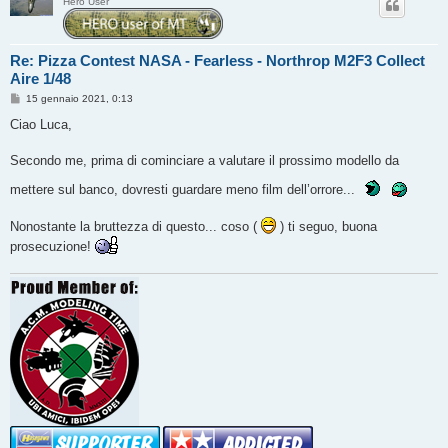
Hero User
Re: Pizza Contest NASA - Fearless - Northrop M2F3 Collect
Aire 1/48
M
15 gennaio 2021, 0:13
e
s
Ciao Luca,
s
a
g
Secondo me, prima di cominciare a valutare il prossimo modello da
g
i
mettere sul banco, dovresti guardare meno film dell’orrore...
o
Nonostante la bruttezza di questo... coso (
) ti seguo, buona
prosecuzione!