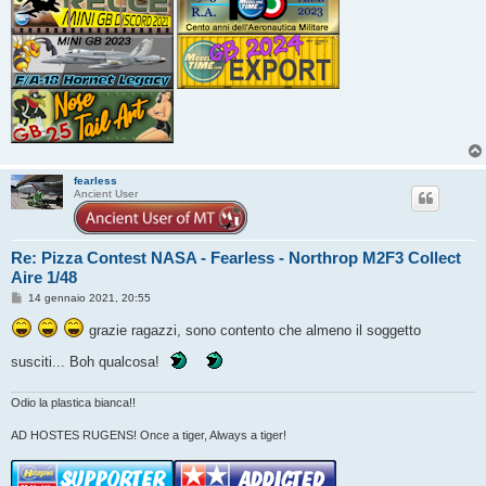
fearless
Ancient User
Re: Pizza Contest NASA - Fearless - Northrop M2F3 Collect
Aire 1/48
M
14 gennaio 2021, 20:55
e
s
grazie ragazzi, sono contento che almeno il soggetto
s
a
susciti... Boh qualcosa!
g
g
i
o
Odio la plastica bianca!!
AD HOSTES RUGENS! Once a tiger, Always a tiger!