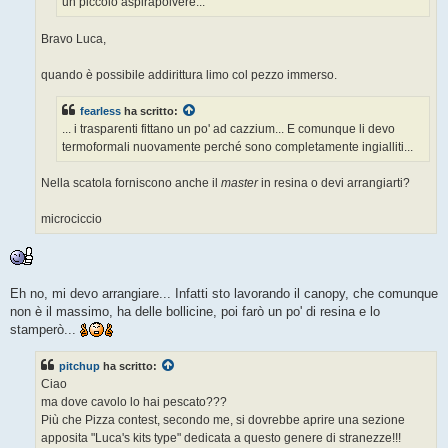
un piccolo aspirapolvere...
Bravo Luca,
quando è possibile addirittura limo col pezzo immerso.
fearless
ha scritto:
... i trasparenti fittano un po' ad cazzium... E comunque li devo
termoformali nuovamente perché sono completamente ingialliti...
Nella scatola forniscono anche il
master
in resina o devi arrangiarti?
microciccio
Eh no, mi devo arrangiare... Infatti sto lavorando il canopy, che comunque
non è il massimo, ha delle bollicine, poi farò un po' di resina e lo
stamperò...
pitchup
ha scritto:
Ciao
ma dove cavolo lo hai pescato???
Più che Pizza contest, secondo me, si dovrebbe aprire una sezione
apposita "Luca's kits type" dedicata a questo genere di stranezze!!!