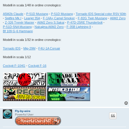
Modelli in scala 1/48 in ordine cronologico:
A5M2b Claude
-
P-51D Mustang
-
P-51D Mustang
-
Tornado IDS Special color RSV 60th
-
Spitfire Mk.I
-
Learjet 35A
-
F-14A+ Camel Smoker
-
F-82G Twin Mustang
-
A6M2 Zero
-
Z-326 Trenér Master
-
A6M2 Zero S.Sakai
-
P-47D-25RE Thunderbolt
-
P-51D-5NA Mustang
-
Nakajima A6M2 Zero
-
F-35B Lightning II
-
Bf 109 G-6 Hartmann
Modelli in scala 1/32 in ordine cronologico:
Tornado IDS
-
Mig-29M
-
F4U-1A Corsair
Modelli in scala 1/12
Cockpit F-104G
-
Cockpit F-16
Fly-by-wire
Powerful User