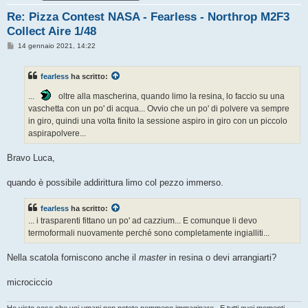
Re: Pizza Contest NASA - Fearless - Northrop M2F3
Collect Aire 1/48
M
14 gennaio 2021, 14:22
e
s
s
fearless
ha scritto:
a
g
g
...
oltre alla mascherina, quando limo la resina, lo faccio su una
i
vaschetta con un po' di acqua... Ovvio che un po' di polvere va sempre
o
in giro, quindi una volta finito la sessione aspiro in giro con un piccolo
aspirapolvere...
Bravo Luca,
quando è possibile addirittura limo col pezzo immerso.
fearless
ha scritto:
... i trasparenti fittano un po' ad cazzium... E comunque li devo
termoformali nuovamente perché sono completamente ingialliti...
Nella scatola forniscono anche il
master
in resina o devi arrangiarti?
microciccio
Ho visto cose che voi umani non potete nemmeno immaginare...E tutti quei momenti