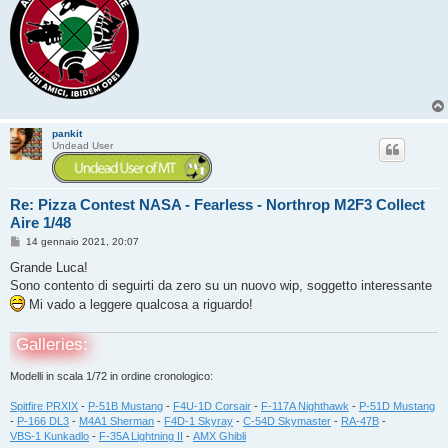
pankit
Undead User
Re: Pizza Contest NASA - Fearless - Northrop M2F3 Collect
Aire 1/48
M
14 gennaio 2021, 20:07
e
s
Grande Luca!
s
Sono contento di seguirti da zero su un nuovo wip, soggetto interessante
a
g
Mi vado a leggere qualcosa a riguardo!
g
i
o
Galleries:
Modelli in scala 1/72 in ordine cronologico:
Spitfire PRXIX
-
P-51B Mustang
-
F4U-1D Corsair
-
F-117A Nighthawk
-
P-51D Mustang
-
P-166 DL3
-
M4A1 Sherman
-
F4D-1 Skyray
-
C-54D Skymaster
-
RA-47B
-
VBS-1 Kunkadlo
-
F-35A Lightning II
-
AMX Ghibli