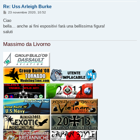
Re: Uss Arleigh Burke
M
23 novembre 2020, 10:52
e
s
Ciao
s
bella… anche ai fini espositivi farà una bellissima figura!
a
g
saluti
g
i
o
Massimo da Livorno