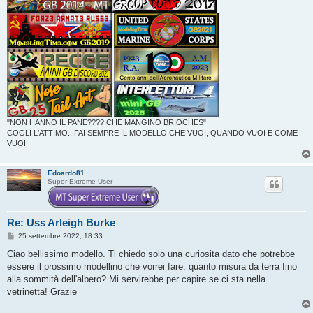
"NON HANNO IL PANE???? CHE MANGINO BRIOCHES"
COGLI L'ATTIMO...FAI SEMPRE IL MODELLO CHE VUOI, QUANDO VUOI E COME
VUOI!
Edoardo81
Super Extreme User
Re: Uss Arleigh Burke
M
25 settembre 2022, 18:33
e
s
Ciao bellissimo modello. Ti chiedo solo una curiosita dato che potrebbe
s
essere il prossimo modellino che vorrei fare: quanto misura da terra fino
a
g
alla sommità dell'albero? Mi servirebbe per capire se ci sta nella
g
vetrinetta! Grazie
i
o