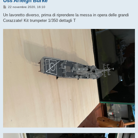
Uss Arleigh Burke
M
22 novembre 2020, 16:10
e
s
Un lavoretto diverso, prima di riprendere la messa in opera delle grandi
s
Corazzate! Kit trumpeter 1/350 dettagli T
a
g
g
i
o