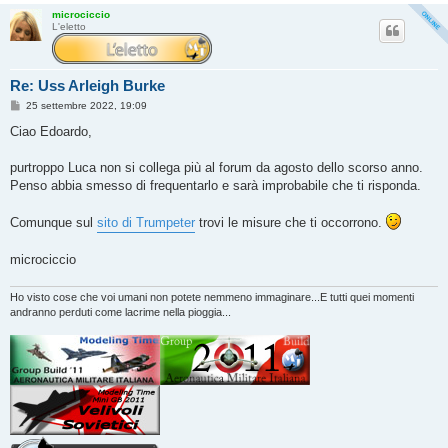
microciccio
L'eletto
Re: Uss Arleigh Burke
M
25 settembre 2022, 19:09
e
s
Ciao Edoardo,
s
a
g
purtroppo Luca non si collega più al forum da agosto dello scorso anno.
g
Penso abbia smesso di frequentarlo e sarà improbabile che ti risponda.
i
o
Comunque sul
sito di Trumpeter
trovi le misure che ti occorrono.
microciccio
Ho visto cose che voi umani non potete nemmeno immaginare...E tutti quei momenti
andranno perduti come lacrime nella pioggia...