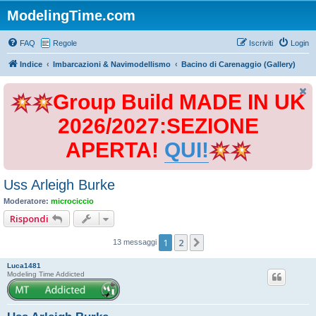
ModelingTime.com
FAQ
Regole
Iscriviti
Login
Indice
Imbarcazioni & Navimodellismo
Bacino di Carenaggio (Gallery)
Group Build MADE IN UK
2026/2027:SEZIONE
APERTA!
QUI!
Uss Arleigh Burke
Moderatore:
microciccio
Rispondi
1
2
Prossimo
13 messaggi
Luca1481
Modeling Time Addicted