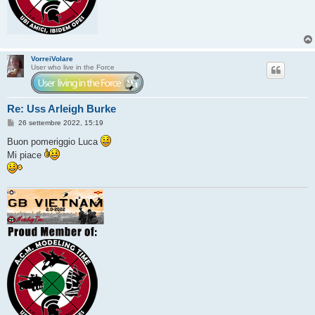
VorreiVolare
User who live in the Force
Re: Uss Arleigh Burke
M
26 settembre 2022, 15:19
e
s
Buon pomeriggio Luca
s
Mi piace
a
g
g
i
o