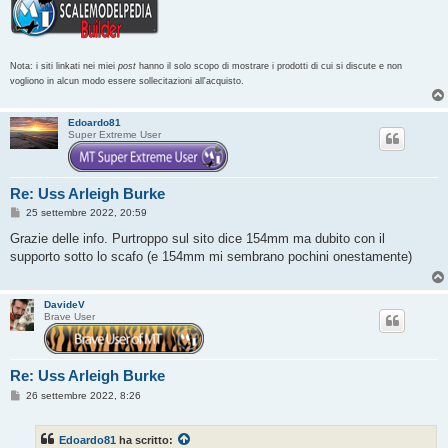
Nota: i siti linkati nei miei
post
hanno il solo scopo di mostrare i prodotti di cui si discute e non
vogliono in alcun modo essere sollecitazioni all'acquisto.
Edoardo81
Super Extreme User
Re: Uss Arleigh Burke
M
25 settembre 2022, 20:59
e
s
Grazie delle info. Purtroppo sul sito dice 154mm ma dubito con il
s
supporto sotto lo scafo (e 154mm mi sembrano pochini onestamente)
a
g
g
i
DavideV
o
Brave User
Re: Uss Arleigh Burke
M
26 settembre 2022, 8:26
e
s
s
Edoardo81
ha scritto:
a