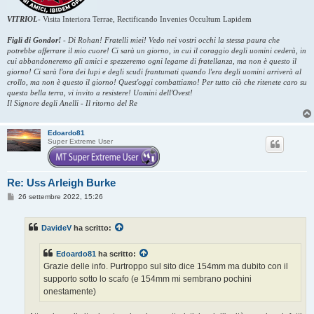
VITRIOL
-
Visita Interiora Terrae, Rectificando Invenies Occultum Lapidem
Figli di Gondor!
-
Di Rohan! Fratelli miei! Vedo nei vostri occhi la stessa paura che
potrebbe afferrare il mio cuore! Ci sarà un giorno, in cui il coraggio degli uomini cederà, in
cui abbandoneremo gli amici e spezzeremo ogni legame di fratellanza, ma non è questo il
giorno! Ci sarà l'ora dei lupi e degli scudi frantumati quando l'era degli uomini arriverà al
crollo, ma non è questo il giorno! Quest'oggi combattiamo! Per tutto ciò che ritenete caro su
questa bella terra, vi invito a resistere! Uomini dell'Ovest!
Il Signore degli Anelli - Il ritorno del Re
Edoardo81
Super Extreme User
Re: Uss Arleigh Burke
M
26 settembre 2022, 15:26
e
s
s
DavideV
ha scritto:
a
g
g
Edoardo81
ha scritto:
i
o
Grazie delle info. Purtroppo sul sito dice 154mm ma dubito con il
supporto sotto lo scafo (e 154mm mi sembrano pochini
onestamente)