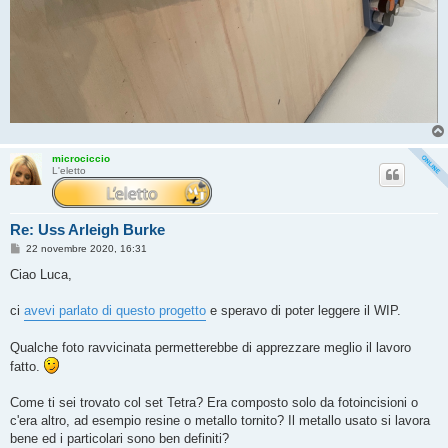
microciccio
L'eletto
Re: Uss Arleigh Burke
M
22 novembre 2020, 16:31
e
s
Ciao Luca,
s
a
g
ci
avevi parlato di questo progetto
e speravo di poter leggere il WIP.
g
i
o
Qualche foto ravvicinata permetterebbe di apprezzare meglio il lavoro
fatto.
Come ti sei trovato col set Tetra? Era composto solo da fotoincisioni o
c'era altro, ad esempio resine o metallo tornito? Il metallo usato si lavora
bene ed i particolari sono ben definiti?