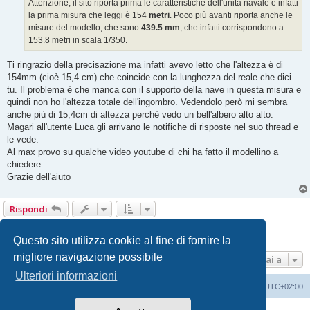
Attenzione, il sito riporta prima le caratteristiche dell'unità navale e infatti
la prima misura che leggi è 154
metri
. Poco più avanti riporta anche le
misure del modello, che sono
439.5 mm
, che infatti corrispondono a
153.8 metri in scala 1/350.
Ti ringrazio della precisazione ma infatti avevo letto che l'altezza è di
154mm (cioè 15,4 cm) che coincide con la lunghezza del reale che dici
tu. Il problema è che manca con il supporto della nave in questa misura e
quindi non ho l'altezza totale dell'ingombro. Vedendolo però mi sembra
anche più di 15,4cm di altezza perchè vedo un bell'albero alto alto.
Magari all'utente Luca gli arrivano le notifiche di risposte nel suo thread e
le vede.
Al max provo su qualche video youtube di chi ha fatto il modellino a
chiedere.
Grazie dell'aiuto
Rispondi
1
2
Prossimo
13 messaggi
Questo sito utilizza cookie al fine di fornire la
migliore navigazione possibile
Vai a
Ulteriori informazioni
Indice
Contattaci
Cancella cookie
Tutti gli orari sono
UTC+02:00