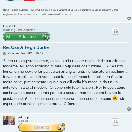
Nota: i siti linkati nei miei
post
hanno il solo scopo di mostrare i prodotti di cui si discute e non
vogliono in alcun modo essere sollecitazioni all'acquisto.
Luca1481
Modeling Time Addicted
Re: Uss Arleigh Burke
M
22 novembre 2020, 16:49
e
s
Si era un progetto inerente, diciamo ad un parte anche dedicata alle navi
s
moderne. Mi sono scordato di fare il wip della costruzione. Il kit è fatto
a
g
bene,non ho dovuto far particolari arrangiamenti. ho faticato un pochino a
g
trovarlo, è più facile trovare i suoi fratelli più recenti. Il set tetra è fatto
i
o
molto bene, praticamente uguale a quelli della Ka model e da un un
notevole risalto al modello. Ci sono solo foto incisioni. Per le sporcature,
continuano a essere le mia parte più scarsa, non ho ancora trovato la
giusta quadra! Le eliche non si sono perse...non ci sono proprio
, sto
aspettando arrivino quelle in ottone G-factor!
pitchup
L'eletto