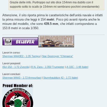
g
Grazie delle info. Purtroppo sul sito dice 154mm ma dubito con il
g
supporto sotto lo scafo (e 154mm mi sembrano pochini onestamente)
i
o
Attenzione, il sito riporta prima le caratteristiche dell'unità navale e infatti
la prima misura che leggi è 154
metri
. Poco più avanti riporta anche le
misure del modello, che sono
439.5 mm
, che infatti corrispondono a
153.8 metri in scala 1/350.
Lavori in corso:
Sherman M4A3E2 - 1:35 Tamiya
|
Star Destroyer “Chimaera”
Lavori posposti:
ISU-152 - 1:72 Zvezda
|
R.N. Zara - 1:350 Trumpeter
|
A-10C - 1:48 Italeri
Lavori conclusi:
Sherman M4A3 - 1:72 Armourfast
|
Sturmhaubitze 42 - 1:72 Italeri