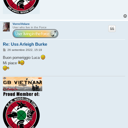
VorreiVolare
User who live in the Force
Re: Uss Arleigh Burke
M
26 settembre 2022, 15:19
e
s
Buon pomeriggio Luca
s
Mi piace
a
g
g
i
o