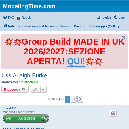
ModelingTime.com
FAQ
Regole
Iscriviti
Login
Indice
Imbarcazioni & Navimodellismo
Bacino di Carenaggio (Gallery)
Group Build MADE IN UK
2026/2027:SEZIONE
APERTA!
QUI!
Uss Arleigh Burke
Moderatore:
microciccio
Rispondi
1
2
Prossimo
13 messaggi
Luca1481
Modeling Time Addicted