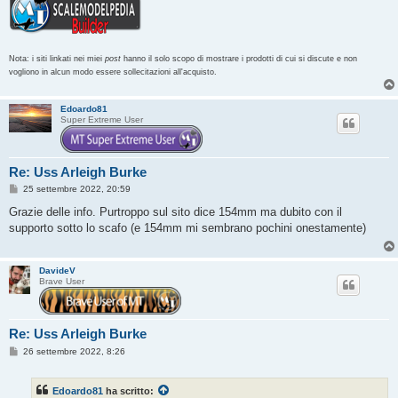
Nota: i siti linkati nei miei
post
hanno il solo scopo di mostrare i prodotti di cui si discute e non
vogliono in alcun modo essere sollecitazioni all'acquisto.
Edoardo81
Super Extreme User
Re: Uss Arleigh Burke
M
25 settembre 2022, 20:59
e
s
Grazie delle info. Purtroppo sul sito dice 154mm ma dubito con il
s
supporto sotto lo scafo (e 154mm mi sembrano pochini onestamente)
a
g
g
i
DavideV
o
Brave User
Re: Uss Arleigh Burke
M
26 settembre 2022, 8:26
e
s
s
Edoardo81
ha scritto:
a