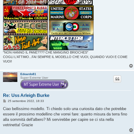
"NON HANNO IL PANE???? CHE MANGINO BRIOCHES"
COGLI L'ATTIMO...FAI SEMPRE IL MODELLO CHE VUOI, QUANDO VUOI E COME
VUOI!
Edoardo81
Super Extreme User
Re: Uss Arleigh Burke
M
25 settembre 2022, 18:33
e
s
Ciao bellissimo modello. Ti chiedo solo una curiosita dato che potrebbe
s
essere il prossimo modellino che vorrei fare: quanto misura da terra fino
a
g
alla sommità dell'albero? Mi servirebbe per capire se ci sta nella
g
vetrinetta! Grazie
i
o