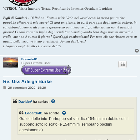
VITRIOL
-
Visita Interiora Terrae, Rectificando Invenies Occultum Lapidem
Figli di Gondor!
-
Di Rohan! Fratelli miei! Vedo nei vostri occhi la stessa paura che
potrebbe afferrare il mio cuore! Ci sarà un giorno, in cui il coraggio degli uomini cederà, in
cui abbandoneremo gli amici e spezzeremo ogni legame di fratellanza, ma non è questo il
giorno! Ci sarà l'ora dei lupi e degli scudi frantumati quando l'era degli uomini arriverà al
crollo, ma non è questo il giorno! Quest'oggi combattiamo! Per tutto ciò che ritenete caro su
questa bella terra, vi invito a resistere! Uomini dell'Ovest!
Il Signore degli Anelli - Il ritorno del Re
Edoardo81
Super Extreme User
Re: Uss Arleigh Burke
M
26 settembre 2022, 15:26
e
s
s
DavideV
ha scritto:
a
g
g
Edoardo81
ha scritto:
i
o
Grazie delle info. Purtroppo sul sito dice 154mm ma dubito con il
supporto sotto lo scafo (e 154mm mi sembrano pochini
onestamente)