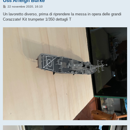
Uss Arleigh Burke
M
22 novembre 2020, 16:10
e
s
Un lavoretto diverso, prima di riprendere la messa in opera delle grandi
s
Corazzate! Kit trumpeter 1/350 dettagli T
a
g
g
i
o