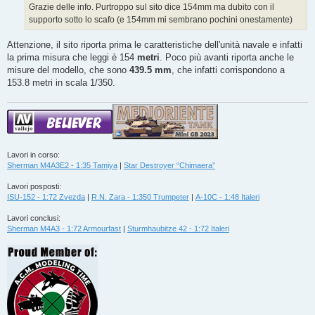
g
Grazie delle info. Purtroppo sul sito dice 154mm ma dubito con il
g
supporto sotto lo scafo (e 154mm mi sembrano pochini onestamente)
i
o
Attenzione, il sito riporta prima le caratteristiche dell'unità navale e infatti
la prima misura che leggi è 154
metri
. Poco più avanti riporta anche le
misure del modello, che sono
439.5 mm
, che infatti corrispondono a
153.8 metri in scala 1/350.
Lavori in corso:
Sherman M4A3E2 - 1:35 Tamiya
|
Star Destroyer “Chimaera”
Lavori posposti:
ISU-152 - 1:72 Zvezda
|
R.N. Zara - 1:350 Trumpeter
|
A-10C - 1:48 Italeri
Lavori conclusi:
Sherman M4A3 - 1:72 Armourfast
|
Sturmhaubitze 42 - 1:72 Italeri