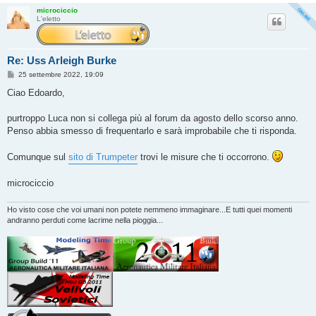
microciccio
L'eletto
Re: Uss Arleigh Burke
M
25 settembre 2022, 19:09
e
s
Ciao Edoardo,
s
a
g
purtroppo Luca non si collega più al forum da agosto dello scorso anno.
g
Penso abbia smesso di frequentarlo e sarà improbabile che ti risponda.
i
o
Comunque sul
sito di Trumpeter
trovi le misure che ti occorrono.
microciccio
Ho visto cose che voi umani non potete nemmeno immaginare...E tutti quei momenti
andranno perduti come lacrime nella pioggia...