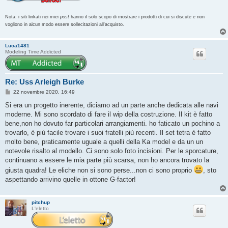
Nota: i siti linkati nei miei
post
hanno il solo scopo di mostrare i prodotti di cui si discute e non
vogliono in alcun modo essere sollecitazioni all'acquisto.
Luca1481
Modeling Time Addicted
Re: Uss Arleigh Burke
M
22 novembre 2020, 16:49
e
s
Si era un progetto inerente, diciamo ad un parte anche dedicata alle navi
s
moderne. Mi sono scordato di fare il wip della costruzione. Il kit è fatto
a
g
bene,non ho dovuto far particolari arrangiamenti. ho faticato un pochino a
g
trovarlo, è più facile trovare i suoi fratelli più recenti. Il set tetra è fatto
i
o
molto bene, praticamente uguale a quelli della Ka model e da un un
notevole risalto al modello. Ci sono solo foto incisioni. Per le sporcature,
continuano a essere le mia parte più scarsa, non ho ancora trovato la
giusta quadra! Le eliche non si sono perse...non ci sono proprio
, sto
aspettando arrivino quelle in ottone G-factor!
pitchup
L'eletto