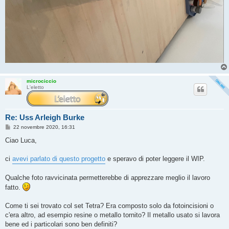
microciccio
L'eletto
Re: Uss Arleigh Burke
M
22 novembre 2020, 16:31
e
s
Ciao Luca,
s
a
g
ci
avevi parlato di questo progetto
e speravo di poter leggere il WIP.
g
i
o
Qualche foto ravvicinata permetterebbe di apprezzare meglio il lavoro
fatto.
Come ti sei trovato col set Tetra? Era composto solo da fotoincisioni o
c'era altro, ad esempio resine o metallo tornito? Il metallo usato si lavora
bene ed i particolari sono ben definiti?