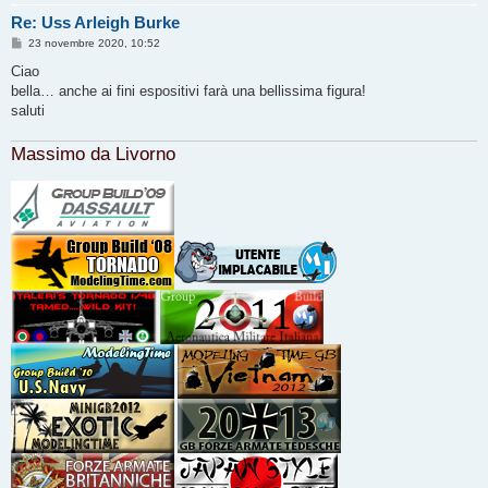
Re: Uss Arleigh Burke
M
23 novembre 2020, 10:52
e
s
Ciao
s
bella… anche ai fini espositivi farà una bellissima figura!
a
g
saluti
g
i
o
Massimo da Livorno