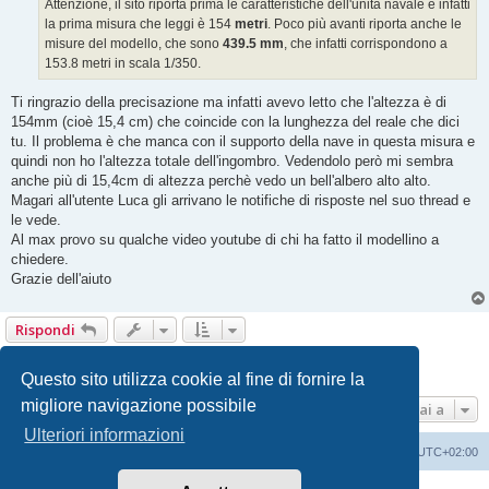
Attenzione, il sito riporta prima le caratteristiche dell'unità navale e infatti
la prima misura che leggi è 154
metri
. Poco più avanti riporta anche le
misure del modello, che sono
439.5 mm
, che infatti corrispondono a
153.8 metri in scala 1/350.
Ti ringrazio della precisazione ma infatti avevo letto che l'altezza è di
154mm (cioè 15,4 cm) che coincide con la lunghezza del reale che dici
tu. Il problema è che manca con il supporto della nave in questa misura e
quindi non ho l'altezza totale dell'ingombro. Vedendolo però mi sembra
anche più di 15,4cm di altezza perchè vedo un bell'albero alto alto.
Magari all'utente Luca gli arrivano le notifiche di risposte nel suo thread e
le vede.
Al max provo su qualche video youtube di chi ha fatto il modellino a
chiedere.
Grazie dell'aiuto
Rispondi
1
2
Prossimo
13 messaggi
Questo sito utilizza cookie al fine di fornire la
migliore navigazione possibile
Vai a
Ulteriori informazioni
Indice
Contattaci
Cancella cookie
Tutti gli orari sono
UTC+02:00