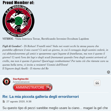
VITRIOL
-
Visita Interiora Terrae, Rectificando Invenies Occultum Lapidem
Figli di Gondor!
-
Di Rohan! Fratelli miei! Vedo nei vostri occhi la stessa paura che
potrebbe afferrare il mio cuore! Ci sarà un giorno, in cui il coraggio degli uomini cederà, in
cui abbandoneremo gli amici e spezzeremo ogni legame di fratellanza, ma non è questo il
giorno! Ci sarà l'ora dei lupi e degli scudi frantumati quando l'era degli uomini arriverà al
crollo, ma non è questo il giorno! Quest'oggi combattiamo! Per tutto ciò che ritenete caro su
questa bella terra, vi invito a resistere! Uomini dell'Ovest!
Il Signore degli Anelli - Il ritorno del Re
Starfighter84
Amministratore
Re: La mia piccola galleria degli errori/orrori
M
27 agosto 2020, 9:38
e
s
Su questo tipo di pezzi sarebbe meglio usare la ciano... magari la gel che
s