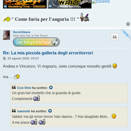
" Come furia per l'anguria !!! "
VorreiVolare
User who live in the Force
Re: La mia piccola galleria degli errori/orrori
M
25 agosto 2020, 23:07
e
s
Andrea e Vincenzo, Vi ringrazio, siete comunque mooolto gentili
s
a
g
ma ...
g
i
o
Cox-One
ha scritto:
Un gran bel modello che si guarda di gusto.
Complimenti
nannolo
ha scritto:
Vabbe' ma gli errori /orrori 'ndo stanno...? Hai sbagliato titolo....
A me piace