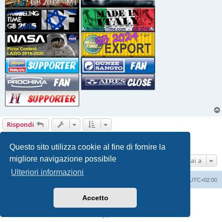
Rispondi
1
2
Prossimo
15 messaggi
Questo sito utilizza cookie al fine di fornire la
migliore navigazione possibile
Vai a
Ulteriori informazioni
Indice
Contattaci
Cancella cookie
Tutti gli orari sono
UTC+02:00
Accetto
Creato da
phpBB
® Forum Software © phpBB Limited
Traduzione Italiana
phpBB-Italia.it
Privacy
|
Condizioni