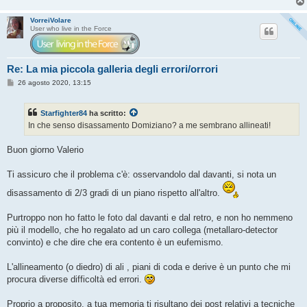
VorreiVolare
User who live in the Force
Re: La mia piccola galleria degli errori/orrori
M
26 agosto 2020, 13:15
e
s
s
Starfighter84
ha scritto:
a
g
In che senso disassamento Domiziano? a me sembrano allineati!
g
i
o
Buon giorno Valerio
Ti assicuro che il problema c'è: osservandolo dal davanti, si nota un
disassamento di 2/3 gradi di un piano rispetto all'altro.
Purtroppo non ho fatto le foto dal davanti e dal retro, e non ho nemmeno
più il modello, che ho regalato ad un caro collega (metallaro-detector
convinto) e che dire che era contento è un eufemismo.
L'allineamento (o diedro) di ali , piani di coda e derive è un punto che mi
procura diverse difficoltà ed errori.
Proprio a proposito, a tua memoria ti risultano dei post relativi a tecniche