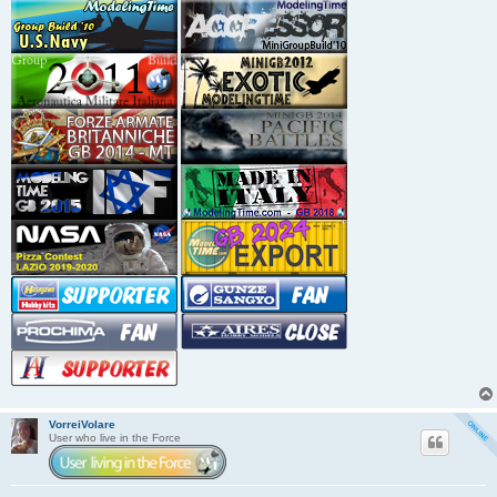
VorreiVolare
User who live in the Force