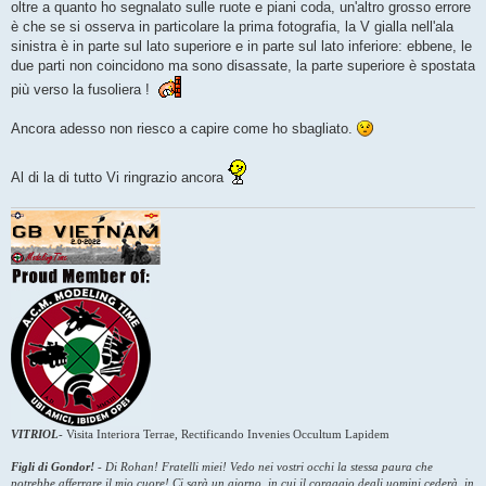
oltre a quanto ho segnalato sulle ruote e piani coda, un'altro grosso errore
è che se si osserva in particolare la prima fotografia, la V gialla nell'ala
sinistra è in parte sul lato superiore e in parte sul lato inferiore: ebbene, le
due parti non coincidono ma sono disassate, la parte superiore è spostata
più verso la fusoliera !
Ancora adesso non riesco a capire come ho sbagliato.
Al di la di tutto Vi ringrazio ancora
VITRIOL
-
Visita Interiora Terrae, Rectificando Invenies Occultum Lapidem
Figli di Gondor!
-
Di Rohan! Fratelli miei! Vedo nei vostri occhi la stessa paura che
potrebbe afferrare il mio cuore! Ci sarà un giorno, in cui il coraggio degli uomini cederà, in