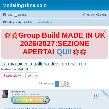
ModelingTime.com
FAQ
Regole
Iscriviti
Login
Indice
Aerei & Elicotteri
Gallerie
Group Build MADE IN UK
2026/2027:SEZIONE
APERTA!
QUI!
La mia piccola galleria degli errori/orrori
Moderatore:
Madd 22
Rispondi
1
2
Prossimo
15 messaggi
VorreiVolare
User who live in the Force