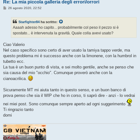
Re: La mia piccola galleria degli errori/orrori
M
26 agosto 2020, 22:52
e
s
s
Starfighter84
ha scritto:
a
g
Aaaah adesso ho capito... probabilmente col peso il pezzo si è
g
spostato... è intervenuta la gravità. Quale colla avevi usato?
i
o
Ciao Valerio
Nel caso specifico sono certo di aver usato la tamiya tappo verde, ma
questo problema mi è successo anche con la limonene, con la humbrol in
tubetto ecc.
La tua è un buon punto di vista, e sei molto gentile, anche se penso che
sia causa del mio "occhio". Comunque proverò anche con la
cianoacrilica.
Sicuramente MT mi aiuta tanto in questo senso, e un buon banco di
prova penso che sia il WIP che ho in corso, ti saprò dire - anzi - lo vedrai
nei miei post. Sono comunque sempre aperto ad ogni suggerimento
Ti ringrazio tanto
domi