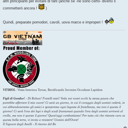
altri principianti per evitare di farli (anche se -ne sono certo- diversi li
commetterò ancora !
)
Quindi, preparate pomodori, cavoli, uova marce e improperi !
VITRIOL
-
Visita Interiora Terrae, Rectificando Invenies Occultum Lapidem
Figli di Gondor!
-
Di Rohan! Fratelli miei! Vedo nei vostri occhi la stessa paura che
potrebbe afferrare il mio cuore! Ci sarà un giorno, in cui il coraggio degli uomini cederà, in
cui abbandoneremo gli amici e spezzeremo ogni legame di fratellanza, ma non è questo il
giorno! Ci sarà l'ora dei lupi e degli scudi frantumati quando l'era degli uomini arriverà al
crollo, ma non è questo il giorno! Quest'oggi combattiamo! Per tutto ciò che ritenete caro su
questa bella terra, vi invito a resistere! Uomini dell'Ovest!
Il Signore degli Anelli - Il ritorno del Re