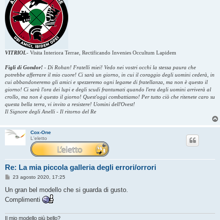
VITRIOL
-
Visita Interiora Terrae, Rectificando Invenies Occultum Lapidem
Figli di Gondor!
-
Di Rohan! Fratelli miei! Vedo nei vostri occhi la stessa paura che
potrebbe afferrare il mio cuore! Ci sarà un giorno, in cui il coraggio degli uomini cederà, in
cui abbandoneremo gli amici e spezzeremo ogni legame di fratellanza, ma non è questo il
giorno! Ci sarà l'ora dei lupi e degli scudi frantumati quando l'era degli uomini arriverà al
crollo, ma non è questo il giorno! Quest'oggi combattiamo! Per tutto ciò che ritenete caro su
questa bella terra, vi invito a resistere! Uomini dell'Ovest!
Il Signore degli Anelli - Il ritorno del Re
Cox-One
L'eletto
Re: La mia piccola galleria degli errori/orrori
M
23 agosto 2020, 17:25
e
s
Un gran bel modello che si guarda di gusto.
s
Complimenti
a
g
g
i
Il mio modello più bello?