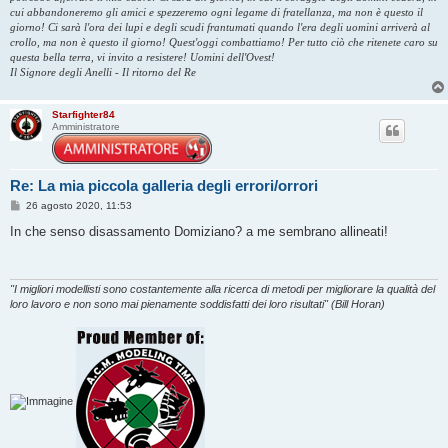
cui abbandoneremo gli amici e spezzeremo ogni legame di fratellanza, ma non è questo il
giorno! Ci sarà l'ora dei lupi e degli scudi frantumati quando l'era degli uomini arriverà al
crollo, ma non è questo il giorno! Quest'oggi combattiamo! Per tutto ciò che ritenete caro su
questa bella terra, vi invito a resistere! Uomini dell'Ovest!
Il Signore degli Anelli - Il ritorno del Re
Starfighter84
Amministratore
Re: La mia piccola galleria degli errori/orrori
M
26 agosto 2020, 11:53
e
s
In che senso disassamento Domiziano? a me sembrano allineati!
s
a
g
g
i
"I migliori modellisti sono costantemente alla ricerca di metodi per migliorare la qualità del
o
loro lavoro e non sono mai pienamente soddisfatti dei loro risultati" (Bill Horan)