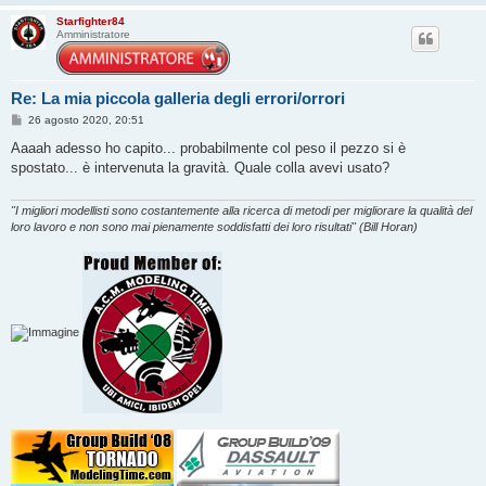
Starfighter84
Amministratore
Re: La mia piccola galleria degli errori/orrori
M
26 agosto 2020, 20:51
e
s
Aaaah adesso ho capito... probabilmente col peso il pezzo si è
s
spostato... è intervenuta la gravità. Quale colla avevi usato?
a
g
g
i
"I migliori modellisti sono costantemente alla ricerca di metodi per migliorare la qualità del
o
loro lavoro e non sono mai pienamente soddisfatti dei loro risultati" (Bill Horan)