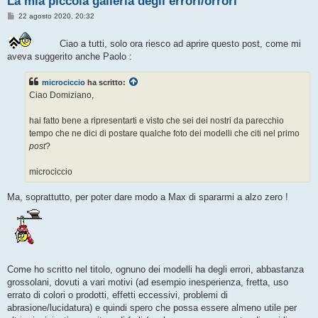
La mia piccola galleria degli errori/orrori
M
22 agosto 2020, 20:32
e
s
s
Ciao a tutti, solo ora riesco ad aprire questo post, come mi
a
aveva suggerito anche Paolo :
g
g
i
microciccio
ha scritto:
o
Ciao Domiziano,
hai fatto bene a ripresentarti e visto che sei dei nostri da parecchio
tempo che ne dici di postare qualche foto dei modelli che citi nel primo
post
?
microciccio
Ma, soprattutto, per poter dare modo a Max di spararmi a alzo zero !
Come ho scritto nel titolo, ognuno dei modelli ha degli errori, abbastanza
grossolani, dovuti a vari motivi (ad esempio inesperienza, fretta, uso
errato di colori o prodotti, effetti eccessivi, problemi di
abrasione/lucidatura) e quindi spero che possa essere almeno utile per