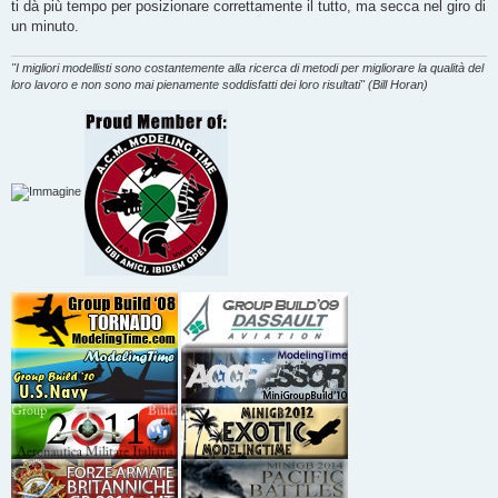
ti dà più tempo per posizionare correttamente il tutto, ma secca nel giro di
a
g
un minuto.
g
i
o
"I migliori modellisti sono costantemente alla ricerca di metodi per migliorare la qualità del
loro lavoro e non sono mai pienamente soddisfatti dei loro risultati" (Bill Horan)