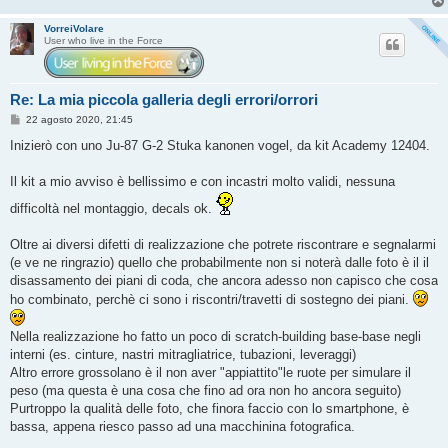
VorreiVolare
User who live in the Force
Re: La mia piccola galleria degli errori/orrori
M
22 agosto 2020, 21:45
e
s
Inizierò con uno Ju-87 G-2 Stuka kanonen vogel, da kit Academy 12404.
s
a
g
Il kit a mio avviso è bellissimo e con incastri molto validi, nessuna
g
i
difficoltà nel montaggio, decals ok.
o
Oltre ai diversi difetti di realizzazione che potrete riscontrare e segnalarmi
(e ve ne ringrazio) quello che probabilmente non si noterà dalle foto è il il
disassamento dei piani di coda, che ancora adesso non capisco che cosa
ho combinato, perchè ci sono i riscontri/travetti di sostegno dei piani.
Nella realizzazione ho fatto un poco di scratch-building base-base negli
interni (es. cinture, nastri mitragliatrice, tubazioni, leveraggi)
Altro errore grossolano è il non aver "appiattito"le ruote per simulare il
peso (ma questa è una cosa che fino ad ora non ho ancora seguito)
Purtroppo la qualità delle foto, che finora faccio con lo smartphone, è
bassa, appena riesco passo ad una macchinina fotografica.