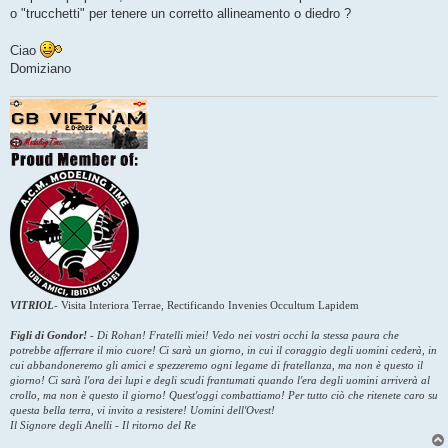
o "trucchetti" per tenere un corretto allineamento o diedro ?
Ciao
Domiziano
VITRIOL
-
Visita Interiora Terrae, Rectificando Invenies Occultum Lapidem
Figli di Gondor!
-
Di Rohan! Fratelli miei! Vedo nei vostri occhi la stessa paura che
potrebbe afferrare il mio cuore! Ci sarà un giorno, in cui il coraggio degli uomini cederà, in
cui abbandoneremo gli amici e spezzeremo ogni legame di fratellanza, ma non è questo il
giorno! Ci sarà l'ora dei lupi e degli scudi frantumati quando l'era degli uomini arriverà al
crollo, ma non è questo il giorno! Quest'oggi combattiamo! Per tutto ciò che ritenete caro su
questa bella terra, vi invito a resistere! Uomini dell'Ovest!
Il Signore degli Anelli - Il ritorno del Re