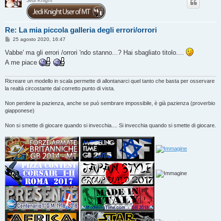
Jedi Knight
Re: La mia piccola galleria degli errori/orrori
M
25 agosto 2020, 16:47
e
s
Vabbe' ma gli errori /orrori 'ndo stanno...? Hai sbagliato titolo....
s
A me piace
a
g
g
i
Ricreare un modello in scala permette di allontanarci quel tanto che basta per osservare
o
la realtà circostante dal corretto punto di vista.
Non perdere la pazienza, anche se può sembrare impossibile, è già pazienza (proverbio
giapponese)
Non si smette di giocare quando si invecchia.... Si invecchia quando si smette di giocare.