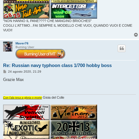
"NON HANNO IL PANE???? CHE MANGINO BRIOCHES"
COGLI L'ATTIMO...FAI SEMPRE IL MODELLO CHE VUOI, QUANDO VUOI E COME
VUOI!
Maver76
Burning User
Re: Russian navy typhoon class 1/700 hobby boss
M
24 agosto 2020, 21:29
e
s
Grazie Max
s
a
g
g
i
Gioia del Colle
Con l'ala tesa a gloria o morte
o