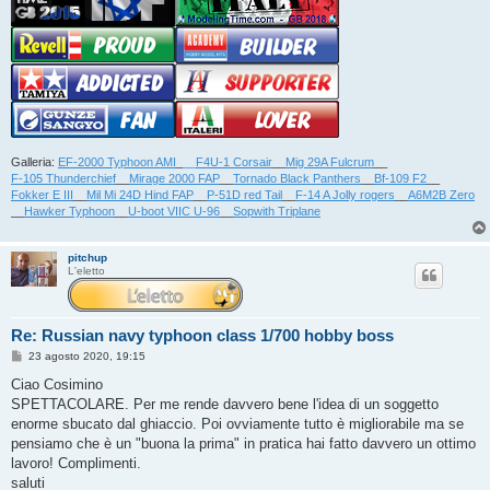
Galleria:
EF-2000 Typhoon AMI
_
__
F4U-1 Corsair
__
Mig 29A Fulcrum
__
F-105 Thunderchief
__
Mirage 2000 FAP
__
Tornado Black Panthers
__
Bf-109 F2
__
Fokker E III
__
Mil Mi 24D Hind FAP
__
P-51D red Tail
__
F-14 A Jolly rogers
__
A6M2B Zero
__
Hawker Typhoon
__
U-boot VIIC U-96
__
Sopwith Triplane
pitchup
L'eletto
Re: Russian navy typhoon class 1/700 hobby boss
M
23 agosto 2020, 19:15
e
s
Ciao Cosimino
s
SPETTACOLARE. Per me rende davvero bene l'idea di un soggetto
a
g
enorme sbucato dal ghiaccio. Poi ovviamente tutto è migliorabile ma se
g
pensiamo che è un "buona la prima" in pratica hai fatto davvero un ottimo
i
o
lavoro! Complimenti.
saluti