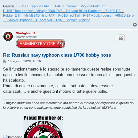
Galleria:
EF-2000 Typhoon AMI
_
__
F4U-1 Corsair
__
Mig 29A Fulcrum
__
F-105 Thunderchief
__
Mirage 2000 FAP
__
Tornado Black Panthers
__
Bf-109 F2
__
Fokker E III
__
Mil Mi 24D Hind FAP
__
P-51D red Tail
__
F-14 A Jolly rogers
__
A6M2B Zero
__
Hawker Typhoon
__
U-boot VIIC U-96
__
Sopwith Triplane
Starfighter84
Amministratore
Re: Russian navy typhoon class 1/700 hobby boss
M
16 agosto 2020, 10:16
e
s
Se il funzionamento è lo stesso (e solitamente queste resine sono tutte
s
uguali a livello chimico), hai colato uno spessore troppo alto.... per questo
a
g
ha scaldato.
g
Prima di colare nuovamente, gli strati sottostanti devo essere
i
o
catalizzati.... è anche questo il motivo di tutte quelle bolle...
"I migliori modellisti sono costantemente alla ricerca di metodi per migliorare la qualità del
loro lavoro e non sono mai pienamente soddisfatti dei loro risultati" (Bill Horan)