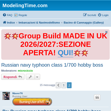
ModelingTime.com
FAQ
Regole
Iscriviti
Login
Indice
Imbarcazioni & Navimodellismo
Bacino di Carenaggio (Gallery)
Group Build MADE IN UK
2026/2027:SEZIONE
APERTA!
QUI!
Russian navy typhoon class 1/700 hobby boss
Moderatore:
microciccio
Rispondi
1
2
Precedente
15 messaggi
Maver76
Burning User