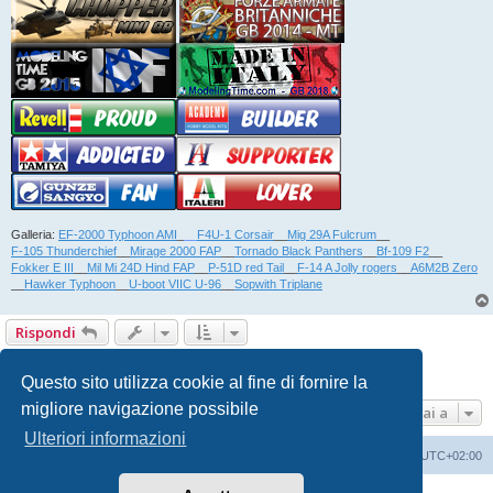
Galleria:
EF-2000 Typhoon AMI
_
__
F4U-1 Corsair
__
Mig 29A Fulcrum
__
F-105 Thunderchief
__
Mirage 2000 FAP
__
Tornado Black Panthers
__
Bf-109 F2
__
Fokker E III
__
Mil Mi 24D Hind FAP
__
P-51D red Tail
__
F-14 A Jolly rogers
__
A6M2B Zero
__
Hawker Typhoon
__
U-boot VIIC U-96
__
Sopwith Triplane
Rispondi
1
2
Precedente
15 messaggi
Questo sito utilizza cookie al fine di fornire la
migliore navigazione possibile
Vai a
Ulteriori informazioni
Indice
Contattaci
Cancella cookie
Tutti gli orari sono
UTC+02:00