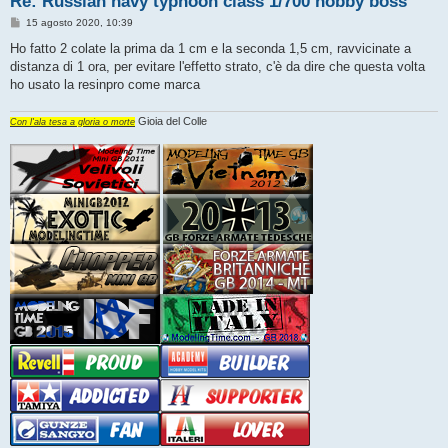
Re: Russian navy typhoon class 1/700 hobby boss
M
15 agosto 2020, 10:39
e
s
Ho fatto 2 colate la prima da 1 cm e la seconda 1,5 cm, ravvicinate a
s
distanza di 1 ora, per evitare l'effetto strato, c'è da dire che questa volta
a
g
ho usato la resinpro come marca
g
i
o
Gioia del Colle
Con l'ala tesa a gloria o morte