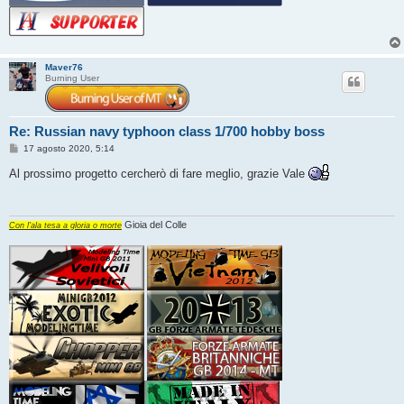
Maver76
Burning User
Re: Russian navy typhoon class 1/700 hobby boss
M
17 agosto 2020, 5:14
e
s
Al prossimo progetto cercherò di fare meglio, grazie Vale
s
a
g
g
i
Gioia del Colle
Con l'ala tesa a gloria o morte
o