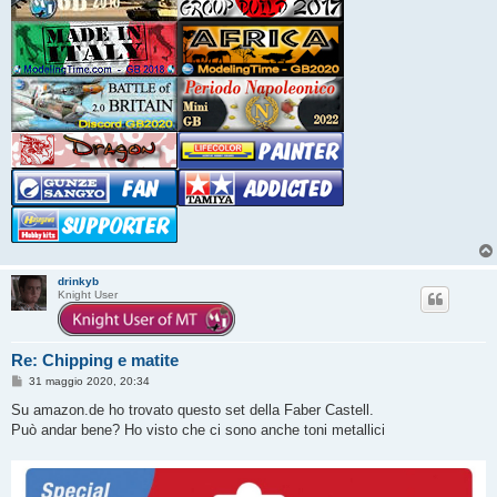
drinkyb
Knight User
Re: Chipping e matite
M
31 maggio 2020, 20:34
e
s
Su amazon.de ho trovato questo set della Faber Castell.
s
Può andar bene? Ho visto che ci sono anche toni metallici
a
g
g
i
o