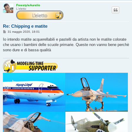
FreestyleAurelio
L'eletto
Re: Chipping e matite
M
31 maggio 2020, 18:01
e
s
Io intendo matite acquerellabili e pastelli da artista non le matite colorate
s
che usano i bambini delle scuole primarie. Queste non vanno bene perchè
a
g
sono dure e di bassa qualità
g
i
o