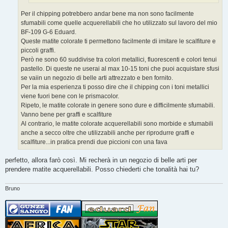
Per il chipping potrebbero andar bene ma non sono facilmente
sfumabili come quelle acquerellabili che ho utilizzato sul lavoro del mio
BF-109 G-6 Eduard.
Queste matite colorate ti permettono facilmente di imitare le scalfiture e
piccoli graffi.
Però ne sono 60 suddivise tra colori metallici, fluorescenti e colori tenui
pastello. Di queste ne userai al max 10-15 toni che puoi acquistare sfusi
se vaiin un negozio di belle arti attrezzato e ben fornito.
Per la mia esperienza ti posso dire che il chipping con i toni metallici
viene fuori bene con le prismacolor.
Ripeto, le matite colorate in genere sono dure e difficilmente sfumabili.
Vanno bene per graffi e scalfiture
Al contrario, le matite colorate acquerellabili sono morbide e sfumabili
anche a secco oltre che utilizzabili anche per riprodurre graffi e
scalfiture...in pratica prendi due piccioni con una fava
perfetto, allora farò così. Mi recherà in un negozio di belle arti per
prendere matite acquerellabili. Posso chiederti che tonalità hai tu?
Bruno