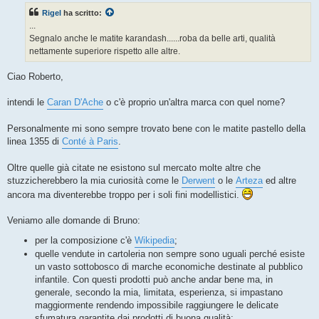
s
Rigel
ha scritto:
a
g
...
g
Segnalo anche le matite karandash......roba da belle arti, qualità
i
o
nettamente superiore rispetto alle altre.
Ciao Roberto,
intendi le
Caran D'Ache
o c'è proprio un'altra marca con quel nome?
Personalmente mi sono sempre trovato bene con le matite pastello della
linea 1355 di
Conté à Paris
.
Oltre quelle già citate ne esistono sul mercato molte altre che
stuzzicherebbero la mia curiosità come le
Derwent
o le
Arteza
ed altre
ancora ma diventerebbe troppo per i soli fini modellistici.
Veniamo alle domande di Bruno:
per la composizione c'è
Wikipedia
;
quelle vendute in cartoleria non sempre sono uguali perché esiste
un vasto sottobosco di marche economiche destinate al pubblico
infantile. Con questi prodotti può anche andar bene ma, in
generale, secondo la mia, limitata, esperienza, si impastano
maggiormente rendendo impossibile raggiungere le delicate
sfumatura garantite dai prodotti di buona qualità;