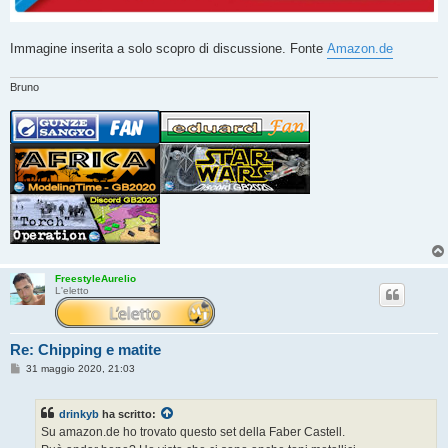
Immagine inserita a solo scopro di discussione. Fonte
Amazon.de
Bruno
FreestyleAurelio
L'eletto
Re: Chipping e matite
M
31 maggio 2020, 21:03
e
s
s
drinkyb
ha scritto:
a
g
Su amazon.de ho trovato questo set della Faber Castell.
g