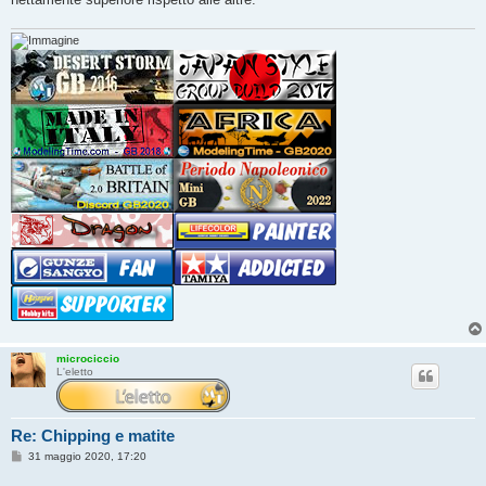
g
i
o
microciccio
L'eletto
Re: Chipping e matite
M
31 maggio 2020, 17:20
e
s