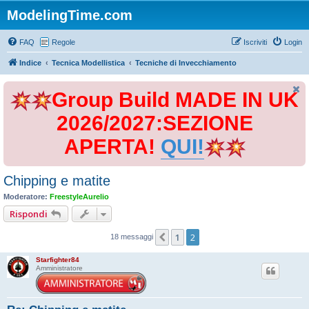
ModelingTime.com
FAQ
Regole
Iscriviti
Login
Indice
Tecnica Modellistica
Tecniche di Invecchiamento
Group Build MADE IN UK
2026/2027:SEZIONE
APERTA!
QUI!
Chipping e matite
Moderatore:
FreestyleAurelio
Rispondi
1
2
Precedente
18 messaggi
Starfighter84
Amministratore