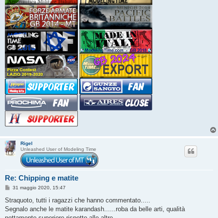
Rigel
Unleashed User of Modeling Time
Re: Chipping e matite
M
31 maggio 2020, 15:47
e
s
Straquoto, tutti i ragazzi che hanno commentato.....
s
Segnalo anche le matite karandash......roba da belle arti, qualità
a
g
nettamente superiore rispetto alle altre.