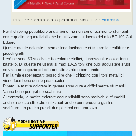
Immagine inserita a solo scopro di discussione. Fonte
Amazon.de
Per il chipping potrebbero andar bene ma non sono facilmente sfumabili
come quelle acquerellabili che ho utilizzato sul lavoro del mio BF-109 G-6
Eduard.
Queste matite colorate ti permettono facilmente di imitare le scalfiture e
piccoli graffi.
Però ne sono 60 suddivise tra colori metallici, fluorescenti e colori tenui
pastello. Di queste ne userai al max 10-15 toni che puoi acquistare sfusi
se vaiin un negozio di belle arti attrezzato e ben fornito.
Per la mia esperienza ti posso dire che il chipping con i toni metallici
viene fuori bene con le prismacolor.
Ripeto, le matite colorate in genere sono dure e difficilmente sfumabili.
Vanno bene per graffi e scalfiture
Al contrario, le matite colorate acquerellabili sono morbide e sfumabili
anche a secco oltre che utilizzabili anche per riprodurre graffi e
scalfiture...in pratica prendi due piccioni con una fava