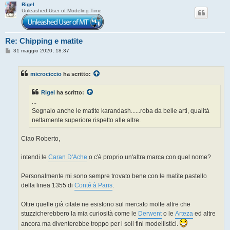
Rigel
Unleashed User of Modeling Time
Re: Chipping e matite
M
31 maggio 2020, 18:37
e
s
s
microciccio
ha scritto:
a
g
g
Rigel
ha scritto:
i
o
...
Segnalo anche le matite karandash......roba da belle arti, qualità
nettamente superiore rispetto alle altre.
Ciao Roberto,
intendi le
Caran D'Ache
o c'è proprio un'altra marca con quel nome?
Personalmente mi sono sempre trovato bene con le matite pastello
della linea 1355 di
Conté à Paris
.
Oltre quelle già citate ne esistono sul mercato molte altre che
stuzzicherebbero la mia curiosità come le
Derwent
o le
Arteza
ed altre
ancora ma diventerebbe troppo per i soli fini modellistici.