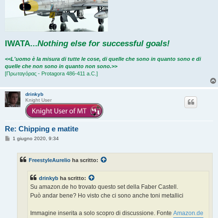
IWATA
...
Nothing else for successful goals!
<<L'uomo è la misura di tutte le cose, di quelle che sono in quanto sono e di
quelle che non sono in quanto non sono.>>
[Πρωταγόρας - Protagora 486-411 a.C.]
drinkyb
Knight User
Re: Chipping e matite
M
1 giugno 2020, 9:34
e
s
s
FreestyleAurelio
ha scritto:
a
g
g
drinkyb
ha scritto:
i
o
Su amazon.de ho trovato questo set della Faber Castell.
Può andar bene? Ho visto che ci sono anche toni metallici
Immagine inserita a solo scopro di discussione. Fonte
Amazon.de