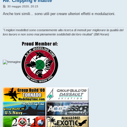
Re: Chipping e matite
M
30 maggio 2020, 20:15
e
s
Anche toni simili... sono utili per creare ulteriori effetti e modulazioni.
s
a
g
g
i
"I migliori modellisti sono costantemente alla ricerca di metodi per migliorare la qualità del
o
loro lavoro e non sono mai pienamente soddisfatti dei loro risultati" (Bill Horan)