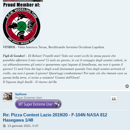
VITRIOL
-
Visita Interiora Terrae, Rectificando Invenies Occultum Lapidem
Figli di Gondor!
-
Di Rohan! Fratelli miei! Vedo nei vostri occhi la stessa paura che
potrebbe afferrare il mio cuore! Ci sarà un giorno, in cui il coraggio degli uomini cederà, in
cui abbandoneremo gli amici e spezzeremo ogni legame di fratellanza, ma non è questo il
giorno! Ci sarà l'ora dei lupi e degli scudi frantumati quando l'era degli uomini arriverà al
crollo, ma non è questo il giorno! Quest'oggi combattiamo! Per tutto ciò che ritenete caro su
questa bella terra, vi invito a resistere! Uomini dell'Ovest!
Il Signore degli Anelli - Il ritorno del Re
Spillone
Super Extreme User
Re: Pizza Contest Lazio 2019/20 - F-104N NASA 812
Hasegawa 1/48
M
13 gennaio 2021, 0:37
e