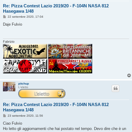
Re: Pizza Contest Lazio 2019/20 - F-104N NASA 812
Hasegawa 1/48
M
22 settembre 2020, 17:04
e
s
Daje Fulvio
s
a
g
g
i
Fabrizio
o
pitchup
L'eletto
Re: Pizza Contest Lazio 2019/20 - F-104N NASA 812
Hasegawa 1/48
M
23 settembre 2020, 11:56
e
s
Ciao Fulvio
s
Ho letto gli aggiornamenti che hai postato nel tempo. Devo dire che è un
a