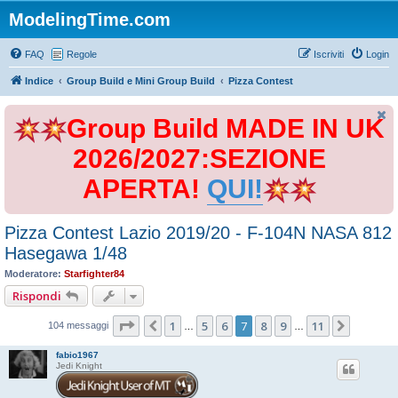
ModelingTime.com
FAQ
Regole
Iscriviti
Login
Indice
Group Build e Mini Group Build
Pizza Contest
Group Build MADE IN UK
2026/2027:SEZIONE
APERTA!
QUI!
Pizza Contest Lazio 2019/20 - F-104N NASA 812
Hasegawa 1/48
Moderatore:
Starfighter84
Rispondi
Pagina
7
di
11
1
5
6
7
8
9
11
Precedente
Prossim
104 messaggi
…
…
fabio1967
Jedi Knight