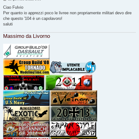
e
s
Ciao Fulvio
s
Per quanto io apprezzi poco le livree non propriamente militari devo dire
a
g
che questo '104 è un capolavoro!
g
saluti
i
o
Massimo da Livorno