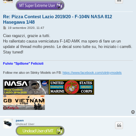
Re: Pizza Contest Lazio 2019/20 - F-104N NASA 812
Hasegawa 1/48
M
19 settembre 2020, 11:47
e
s
Ciao ragazzi, grazie a tutti.
s
Ho rallentato causa verniciatura F-14D AMK ma spero di fare un un
a
g
update al thread molto presto. Le decal sono tutte su, ho iniziato i carrelli.
g
Stay tuned!
i
o
Fulvio "Spillone" Felicioli
Follow me also on Stinky Models on FB:
https://www.facebook.com/stinkymodels
pawn
Undead User