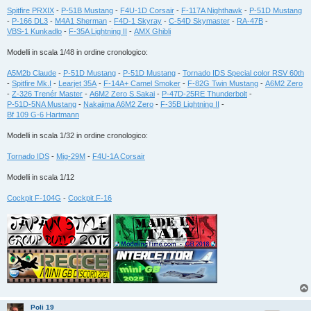
Spitfire PRXIX
-
P-51B Mustang
-
F4U-1D Corsair
-
F-117A Nighthawk
-
P-51D Mustang
-
P-166 DL3
-
M4A1 Sherman
-
F4D-1 Skyray
-
C-54D Skymaster
-
RA-47B
-
VBS-1 Kunkadlo
-
F-35A Lightning II
-
AMX Ghibli
Modelli in scala 1/48 in ordine cronologico:
A5M2b Claude
-
P-51D Mustang
-
P-51D Mustang
-
Tornado IDS Special color RSV 60th
-
Spitfire Mk.I
-
Learjet 35A
-
F-14A+ Camel Smoker
-
F-82G Twin Mustang
-
A6M2 Zero
-
Z-326 Trenér Master
-
A6M2 Zero S.Sakai
-
P-47D-25RE Thunderbolt
-
P-51D-5NA Mustang
-
Nakajima A6M2 Zero
-
F-35B Lightning II
-
Bf 109 G-6 Hartmann
Modelli in scala 1/32 in ordine cronologico:
Tornado IDS
-
Mig-29M
-
F4U-1A Corsair
Modelli in scala 1/12
Cockpit F-104G
-
Cockpit F-16
Poli 19