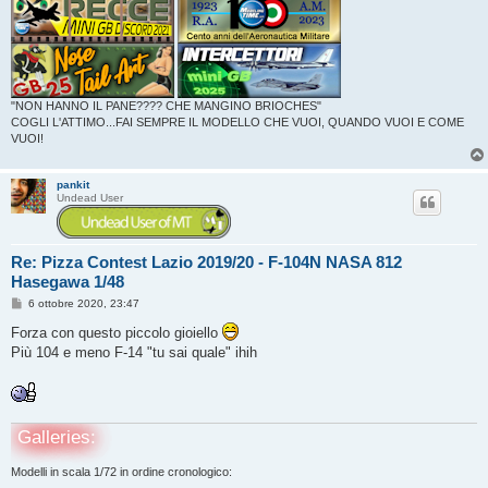
"NON HANNO IL PANE???? CHE MANGINO BRIOCHES"
COGLI L'ATTIMO...FAI SEMPRE IL MODELLO CHE VUOI, QUANDO VUOI E COME
VUOI!
pankit
Undead User
Re: Pizza Contest Lazio 2019/20 - F-104N NASA 812
Hasegawa 1/48
M
6 ottobre 2020, 23:47
e
s
Forza con questo piccolo gioiello
s
Più 104 e meno F-14 "tu sai quale" ihih
a
g
g
i
o
Galleries:
Modelli in scala 1/72 in ordine cronologico: