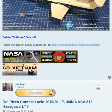
Fulvio "Spillone" Felicioli
Follow me also on Stinky Models on FB:
https://www.facebook.com/stinkymodels
pitchup
L'eletto
Re: Pizza Contest Lazio 2019/20 - F-104N NASA 812
Hasegawa 1/48
M
13 gennaio 2021, 8:09