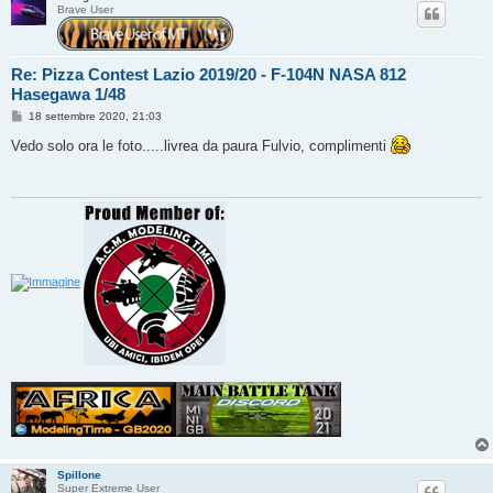
Brave User
Re: Pizza Contest Lazio 2019/20 - F-104N NASA 812
Hasegawa 1/48
M
18 settembre 2020, 21:03
e
s
Vedo solo ora le foto.....livrea da paura Fulvio, complimenti
s
a
g
g
i
o
Spillone
Super Extreme User