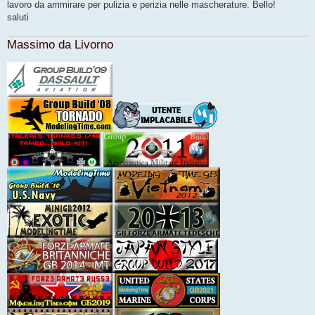
g
lavoro da ammirare per pulizia e perizia nelle mascherature. Bello!
g
saluti
i
o
Massimo da Livorno