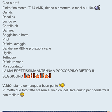
s
Ciao a tutti!
s
Finito finalmente l'F-14 AMK, riesco a rimettere le mani sul 104
a
g
Quindi:
g
Decal ok
i
o
Lucido ok
Carrello ok
Da fare:
Seggiolino e barra
Pitot
Rifinire lavaggio
Bandierine RBF e protezioni varie
Ugello
Tettuccio
Rifiniture varie
Ma sopratutto:
LA MALEDETTISSIMA ANTENNA A PORCOSPINO DIETRO IL
SEGGIOLINO
Vabbè, siamo comunque a buon punto
Vi metto due foto fatte stasera al volo col cellulare giusto per ricordarmi di
non mollare