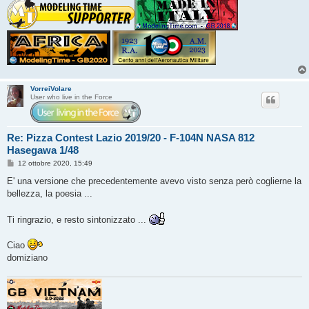
VorreiVolare
User who live in the Force
Re: Pizza Contest Lazio 2019/20 - F-104N NASA 812
Hasegawa 1/48
M
12 ottobre 2020, 15:49
e
s
E' una versione che precedentemente avevo visto senza però coglierne la
s
bellezza, la poesia ...
a
g
g
Ti ringrazio, e resto sintonizzato ...
i
o
Ciao
domiziano