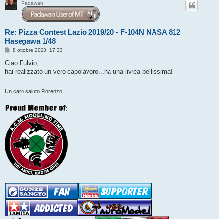
Padawan
Re: Pizza Contest Lazio 2019/20 - F-104N NASA 812
Hasegawa 1/48
M
8 ottobre 2020, 17:33
e
s
Ciao Fulvio,
s
hai realizzato un vero capolavoro...ha una livrea bellissima!
a
g
g
i
Un caro saluto Fiorenzo
o