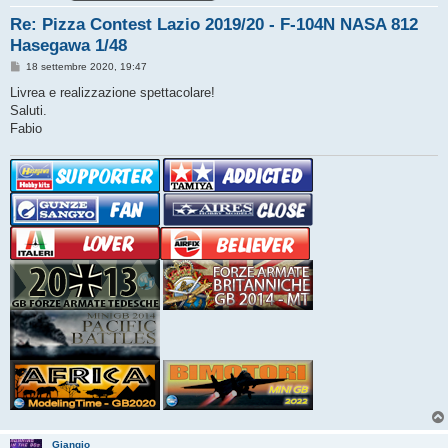
Re: Pizza Contest Lazio 2019/20 - F-104N NASA 812
Hasegawa 1/48
M
18 settembre 2020, 19:47
e
s
Livrea e realizzazione spettacolare!
s
Saluti.
a
g
Fabio
g
i
o
Giangio