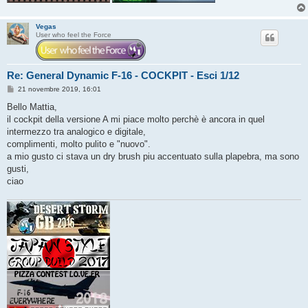
Vegas
User who feel the Force
Re: General Dynamic F-16 - COCKPIT - Esci 1/12
M
21 novembre 2019, 16:01
e
s
Bello Mattia,
s
il cockpit della versione A mi piace molto perchè è ancora in quel
a
g
intermezzo tra analogico e digitale,
g
complimenti, molto pulito e "nuovo".
i
o
a mio gusto ci stava un dry brush piu accentuato sulla plapebra, ma sono
gusti,
ciao