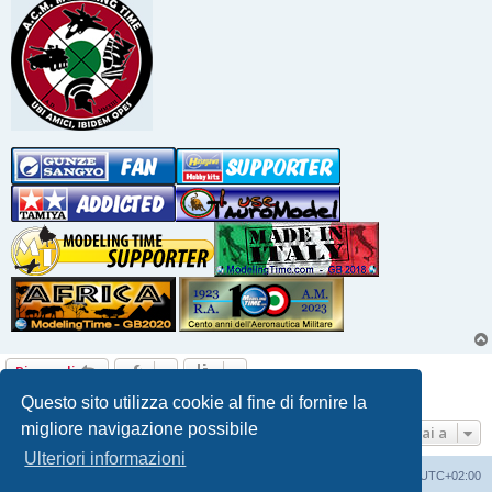
Rispondi
10 messaggi • Pagina
1
di
1
Questo sito utilizza cookie al fine di fornire la
migliore navigazione possibile
Vai a
Ulteriori informazioni
Indice
Contattaci
Cancella cookie
Tutti gli orari sono
UTC+02:00