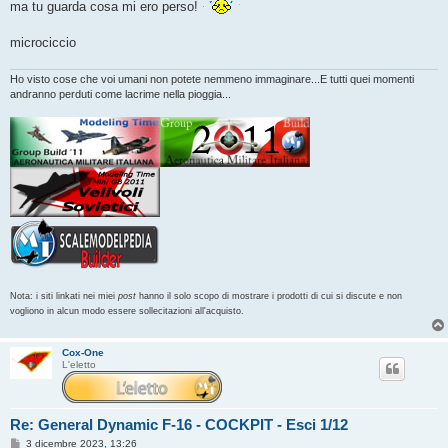
g
ma tu guarda cosa mi ero perso!
g
i
o
microciccio
Ho visto cose che voi umani non potete nemmeno immaginare...E tutti quei momenti
andranno perduti come lacrime nella pioggia...
Nota: i siti linkati nei miei
post
hanno il solo scopo di mostrare i prodotti di cui si discute e non
vogliono in alcun modo essere sollecitazioni all'acquisto.
Cox-One
L'eletto
Re: General Dynamic F-16 - COCKPIT - Esci 1/12
M
3 dicembre 2023, 13:26