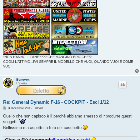
"NON HANNO IL PANE???? CHE MANGINO BRIOCHES"
COGLI L'ATTIMO...FAI SEMPRE IL MODELLO CHE VUOI, QUANDO VUOI E COME
VUOI!
Bonovox
L'eletto
Re: General Dynamic F-16 - COCKPIT - Esci 1/12
M
3 dicembre 2019, 18:49
e
s
Quello che non capisco è il perchè abbiamo smesso di riprodurre questi
s
soggetti
a
g
Bellissimo ma aspetto la foto del caschetto
g
i
o
Ciao e B(u)onomod
ellismoVox a tutti