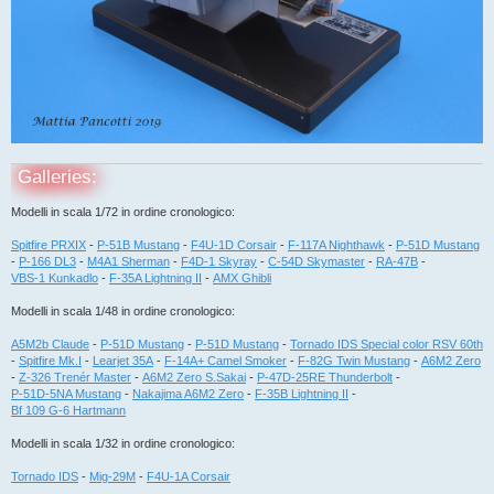
Galleries:
Modelli in scala 1/72 in ordine cronologico:
Spitfire PRXIX
-
P-51B Mustang
-
F4U-1D Corsair
-
F-117A Nighthawk
-
P-51D Mustang
-
P-166 DL3
-
M4A1 Sherman
-
F4D-1 Skyray
-
C-54D Skymaster
-
RA-47B
-
VBS-1 Kunkadlo
-
F-35A Lightning II
-
AMX Ghibli
Modelli in scala 1/48 in ordine cronologico:
A5M2b Claude
-
P-51D Mustang
-
P-51D Mustang
-
Tornado IDS Special color RSV 60th
-
Spitfire Mk.I
-
Learjet 35A
-
F-14A+ Camel Smoker
-
F-82G Twin Mustang
-
A6M2 Zero
-
Z-326 Trenér Master
-
A6M2 Zero S.Sakai
-
P-47D-25RE Thunderbolt
-
P-51D-5NA Mustang
-
Nakajima A6M2 Zero
-
F-35B Lightning II
-
Bf 109 G-6 Hartmann
Modelli in scala 1/32 in ordine cronologico:
Tornado IDS
-
Mig-29M
-
F4U-1A Corsair