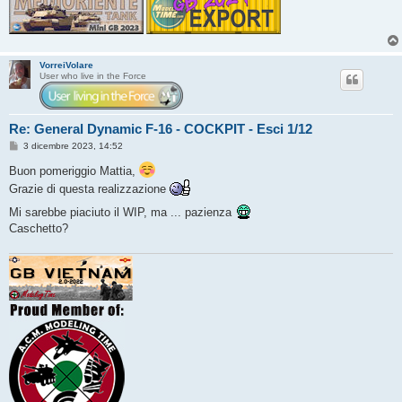
VorreiVolare
User who live in the Force
Re: General Dynamic F-16 - COCKPIT - Esci 1/12
M
3 dicembre 2023, 14:52
e
s
Buon pomeriggio Mattia,
s
Grazie di questa realizzazione
a
g
g
Mi sarebbe piaciuto il WIP, ma ... pazienza
i
Caschetto?
o