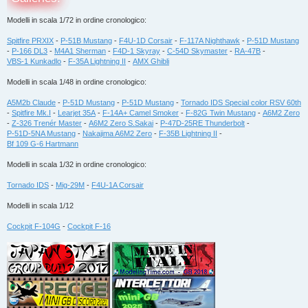
Modelli in scala 1/72 in ordine cronologico:
Spitfire PRXIX
-
P-51B Mustang
-
F4U-1D Corsair
-
F-117A Nighthawk
-
P-51D Mustang
-
P-166 DL3
-
M4A1 Sherman
-
F4D-1 Skyray
-
C-54D Skymaster
-
RA-47B
-
VBS-1 Kunkadlo
-
F-35A Lightning II
-
AMX Ghibli
Modelli in scala 1/48 in ordine cronologico:
A5M2b Claude
-
P-51D Mustang
-
P-51D Mustang
-
Tornado IDS Special color RSV 60th
-
Spitfire Mk.I
-
Learjet 35A
-
F-14A+ Camel Smoker
-
F-82G Twin Mustang
-
A6M2 Zero
-
Z-326 Trenér Master
-
A6M2 Zero S.Sakai
-
P-47D-25RE Thunderbolt
-
P-51D-5NA Mustang
-
Nakajima A6M2 Zero
-
F-35B Lightning II
-
Bf 109 G-6 Hartmann
Modelli in scala 1/32 in ordine cronologico:
Tornado IDS
-
Mig-29M
-
F4U-1A Corsair
Modelli in scala 1/12
Cockpit F-104G
-
Cockpit F-16