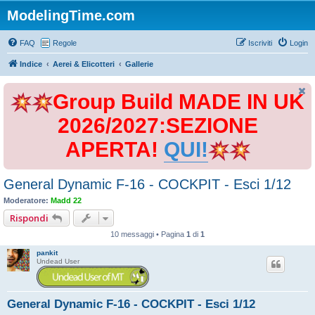
ModelingTime.com
FAQ
Regole
Iscriviti
Login
Indice
Aerei & Elicotteri
Gallerie
Group Build MADE IN UK
2026/2027:SEZIONE
APERTA!
QUI!
General Dynamic F-16 - COCKPIT - Esci 1/12
Moderatore:
Madd 22
Rispondi
10 messaggi • Pagina
1
di
1
pankit
Undead User
General Dynamic F-16 - COCKPIT - Esci 1/12