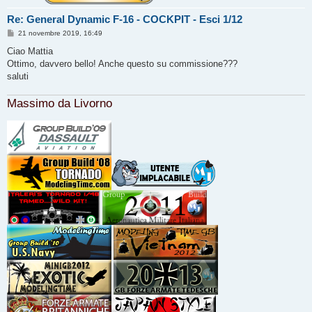
Re: General Dynamic F-16 - COCKPIT - Esci 1/12
M
21 novembre 2019, 16:49
e
s
Ciao Mattia
s
Ottimo, davvero bello! Anche questo su commissione???
a
g
saluti
g
i
o
Massimo da Livorno