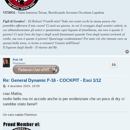
VITRIOL
-
Visita Interiora Terrae, Rectificando Invenies Occultum Lapidem
Figli di Gondor!
-
Di Rohan! Fratelli miei! Vedo nei vostri occhi la stessa paura che
potrebbe afferrare il mio cuore! Ci sarà un giorno, in cui il coraggio degli uomini cederà, in
cui abbandoneremo gli amici e spezzeremo ogni legame di fratellanza, ma non è questo il
giorno! Ci sarà l'ora dei lupi e degli scudi frantumati quando l'era degli uomini arriverà al
crollo, ma non è questo il giorno! Quest'oggi combattiamo! Per tutto ciò che ritenete caro su
questa bella terra, vi invito a resistere! Uomini dell'Ovest!
Il Signore degli Anelli - Il ritorno del Re
Poli 19
Padawan
Re: General Dynamic F-16 - COCKPIT - Esci 1/12
M
4 dicembre 2023, 19:55
e
s
ciao Mattia,
s
molto bello ma mi accodo anche io per evidenziare che un poco di dry ci
a
g
sarebbe stato bene!!
g
i
o
Un caro saluto Fiorenzo