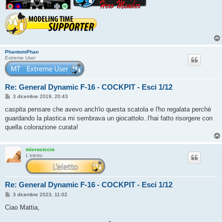
PhantomPhan
Extreme User
Re: General Dynamic F-16 - COCKPIT - Esci 1/12
M
3 dicembre 2019, 20:43
e
s
caspita pensare che avevo anch'io questa scatola e l'ho regalata perchè
s
guardando la plastica mi sembrava un giocattolo..l'hai fatto risorgere con
a
g
quella colorazione curata!
g
i
o
microciccio
L'eletto
Re: General Dynamic F-16 - COCKPIT - Esci 1/12
M
3 dicembre 2023, 11:02
e
s
Ciao Mattia,
s
a