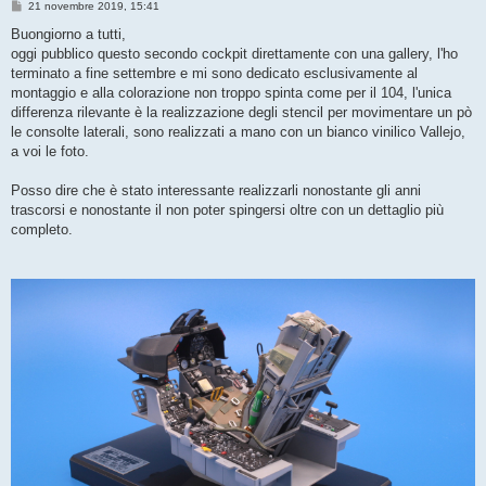
M
21 novembre 2019, 15:41
e
s
Buongiorno a tutti,
s
oggi pubblico questo secondo cockpit direttamente con una gallery, l'ho
a
g
terminato a fine settembre e mi sono dedicato esclusivamente al
g
montaggio e alla colorazione non troppo spinta come per il 104, l'unica
i
o
differenza rilevante è la realizzazione degli stencil per movimentare un pò
le consolte laterali, sono realizzati a mano con un bianco vinilico Vallejo,
a voi le foto.
Posso dire che è stato interessante realizzarli nonostante gli anni
trascorsi e nonostante il non poter spingersi oltre con un dettaglio più
completo.