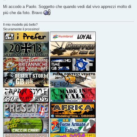
e
s
Mi accodo a Paolo. Soggetto che quando vedi dal vivo apprezzi molto di
s
più che da foto. Bravo
a
g
g
i
Il mio modello più bello?
o
Sicuramente il prossimo!