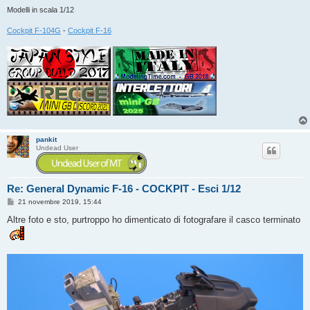
Modelli in scala 1/12
Cockpit F-104G
-
Cockpit F-16
pankit
Undead User
Re: General Dynamic F-16 - COCKPIT - Esci 1/12
M
21 novembre 2019, 15:44
e
s
Altre foto e sto, purtroppo ho dimenticato di fotografare il casco terminato
s
a
g
g
i
o