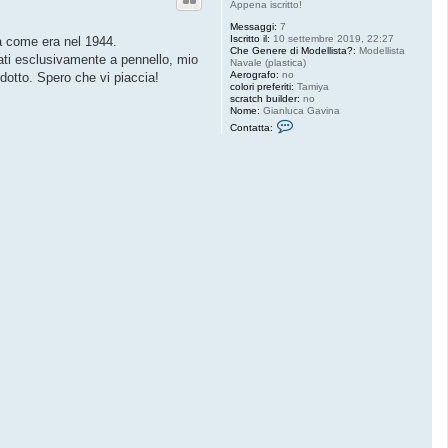
Appena iscritto!
Messaggi:
7
Iscritto il:
10 settembre 2019, 22:27
ta come era nel 1944.
Che Genere di Modellista?:
Modellista
dati esclusivamente a pennello, mio
Navale (plastica)
Aerografo:
no
dotto. Spero che vi piaccia!
colori preferiti:
Tamiya
scratch builder:
no
Nome:
Gianluca Gavina
C
Contatta:
o
n
t
a
t
t
a
T
h
e
S
h
i
p
s
M
o
d
e
l
e
r