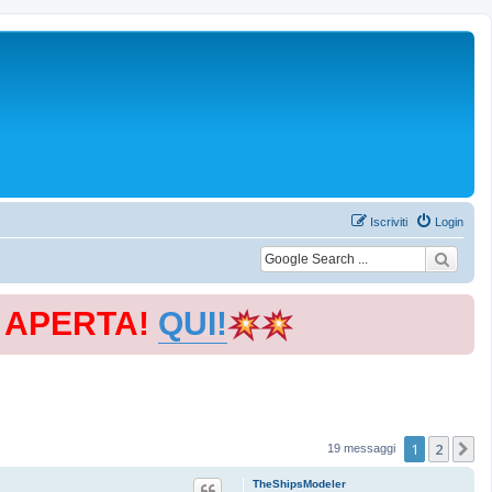
Iscriviti
Login
E APERTA!
QUI!
1
2
P
19 messaggi
TheShipsModeler