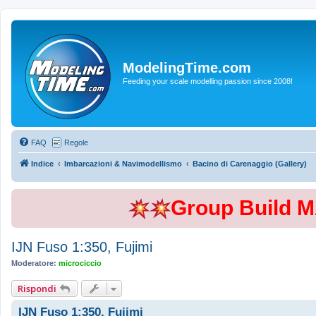
ModelingTime.com
Feeding your scale modelling passion since 2008!
FAQ
Regole
Indice
Imbarcazioni & Navimodellismo
Bacino di Carenaggio (Gallery)
Group Build 
IJN Fuso 1:350, Fujimi
Moderatore:
microciccio
Rispondi
IJN Fuso 1:350, Fujimi