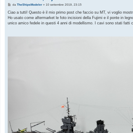
M
da
TheShipsModeler
»
10 settembre 2019, 23:15
e
s
Ciao a tutti! Questo è il mio primo post che faccio su MT, vi voglio most
s
Ho usato come aftermarket le foto incisioni della Fujimi e il ponte in l
a
g
unico amico fedele in questi 4 anni di modellismo. I cavi sono stati fatti
g
i
o