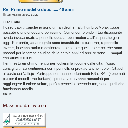
Re: Primo modello dopo ..... 40 anni
M
25 maggio 2019, 19:23
e
s
Ciao Carlo
s
Posso capirti...anche io sono un fan degli smalti Humbrol/Molak ...due
a
g
passate e si stendevano benissimo. Quindi comprendo il tuo disappunto
g
avndo invece usato a pennello questa roba moderna all'acqua che gira
i
o
oggi. Per carità, ad aerografo sono insostituibili e puliti ma, a pennello
invece, lasciano molto a desiderare specie per quelli come noi che sono
passati per le forche caudine delle setole anni ed anni or sono.... magari
con ottimi risultati!
Per il resto un ottimo rientro per togliersi la ruggine dalle dita. Posso
consigliarti, se continuerai con i pennelli, di provare anche i colori Citadel
al posto dei Vallejo. Purtroppo non hanno i riferimenti FS o RAL (sono nati
più per il modellismo fantasy) quindi a volte vanno mescolati per
raggiungere il colore voluto, però a pennello, secondo me, sono quelli che
funzionano meglio.
saluti
Massimo da Livorno