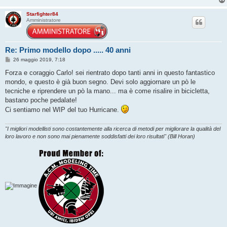
Starfighter84
Amministratore
Re: Primo modello dopo ..... 40 anni
M
26 maggio 2019, 7:18
e
s
Forza e coraggio Carlo! sei rientrato dopo tanti anni in questo fantastico
s
mondo, e questo è già buon segno. Devi solo aggiornare un pò le
a
g
tecniche e riprendere un pò la mano... ma è come risalire in bicicletta,
g
bastano poche pedalate!
i
o
Ci sentiamo nel WIP del tuo Hurricane.
"I migliori modellisti sono costantemente alla ricerca di metodi per migliorare la qualità del
loro lavoro e non sono mai pienamente soddisfatti dei loro risultati" (Bill Horan)