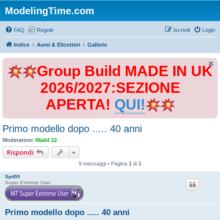
ModelingTime.com
FAQ
Regole
Iscriviti
Login
Indice
Aerei & Elicotteri
Gallerie
Group Build MADE IN UK
2026/2027:SEZIONE
APERTA!
QUI!
Primo modello dopo ..... 40 anni
Moderatore:
Madd 22
Rispondi
9 messaggi • Pagina
1
di
1
Spit59
Super Extreme User
Primo modello dopo ..... 40 anni