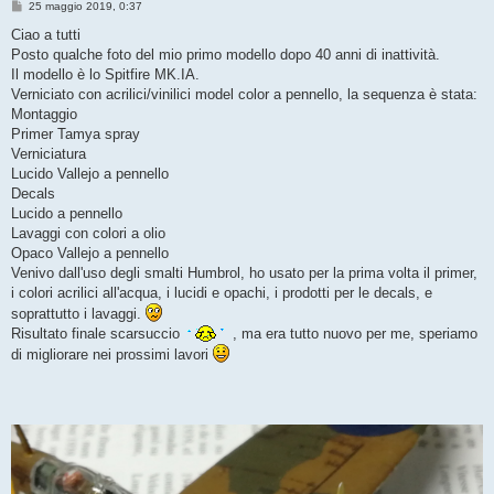
M
25 maggio 2019, 0:37
e
s
Ciao a tutti
s
Posto qualche foto del mio primo modello dopo 40 anni di inattività.
a
g
Il modello è lo Spitfire MK.IA.
g
Verniciato con acrilici/vinilici model color a pennello, la sequenza è stata:
i
o
Montaggio
Primer Tamya spray
Verniciatura
Lucido Vallejo a pennello
Decals
Lucido a pennello
Lavaggi con colori a olio
Opaco Vallejo a pennello
Venivo dall'uso degli smalti Humbrol, ho usato per la prima volta il primer,
i colori acrilici all'acqua, i lucidi e opachi, i prodotti per le decals, e
soprattutto i lavaggi.
Risultato finale scarsuccio
, ma era tutto nuovo per me, speriamo
di migliorare nei prossimi lavori