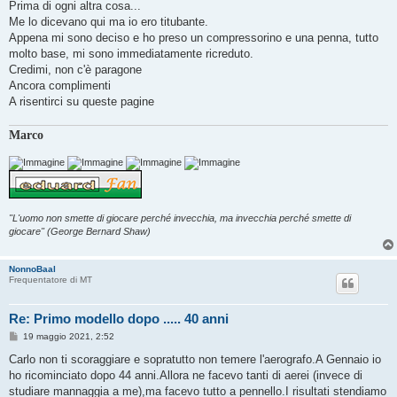
Prima di ogni altra cosa...
Me lo dicevano qui ma io ero titubante.
Appena mi sono deciso e ho preso un compressorino e una penna, tutto
molto base, mi sono immediatamente ricreduto.
Credimi, non c'è paragone
Ancora complimenti
A risentirci su queste pagine
Marco
"L'uomo non smette di giocare perché invecchia, ma invecchia perché smette di
giocare" (George Bernard Shaw)
NonnoBaal
Frequentatore di MT
Re: Primo modello dopo ..... 40 anni
M
19 maggio 2021, 2:52
e
s
Carlo non ti scoraggiare e sopratutto non temere l'aerografo.A Gennaio io
s
ho ricominciato dopo 44 anni.Allora ne facevo tanti di aerei (invece di
a
g
studiare mannaggia a me),ma facevo tutto a pennello.I risultati stendiamo