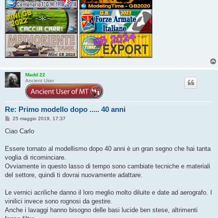
Madd 22
Ancient User
Re: Primo modello dopo ..... 40 anni
M
25 maggio 2019, 17:37
e
s
Ciao Carlo
s
a
g
Essere tornato al modellismo dopo 40 anni è un gran segno che hai tanta
g
voglia di ricominciare.
i
o
Ovviamente in questo lasso di tempo sono cambiate tecniche e materiali
del settore, quindi ti dovrai nuovamente adattare.
Le vernici acriliche danno il loro meglio molto diluite e date ad aerografo. I
vinilici invece sono rognosi da gestire.
Anche i lavaggi hanno bisogno delle basi lucide ben stese, altrimenti