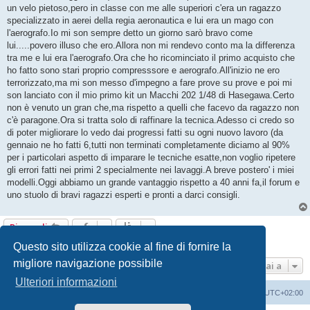
g
un velo pietoso,pero in classe con me alle superiori c'era un ragazzo
i
o
specializzato in aerei della regia aeronautica e lui era un mago con
l'aerografo.Io mi son sempre detto un giorno sarò bravo come
lui.....povero illuso che ero.Allora non mi rendevo conto ma la differenza
tra me e lui era l'aerografo.Ora che ho ricominciato il primo acquisto che
ho fatto sono stari proprio compresssore e aerografo.All'inizio ne ero
terrorizzato,ma mi son messo d'impegno a fare prove su prove e poi mi
son lanciato con il mio primo kit un Macchi 202 1/48 di Hasegawa.Certo
non è venuto un gran che,ma rispetto a quelli che facevo da ragazzo non
c'è paragone.Ora si tratta solo di raffinare la tecnica.Adesso ci credo so
di poter migliorare lo vedo dai progressi fatti su ogni nuovo lavoro (da
gennaio ne ho fatti 6,tutti non terminati completamente diciamo al 90%
per i particolari aspetto di imparare le tecniche esatte,non voglio ripetere
gli errori fatti nei primi 2 specialmente nei lavaggi.A breve postero' i miei
modelli.Oggi abbiamo un grande vantaggio rispetto a 40 anni fa,il forum e
uno stuolo di bravi ragazzi esperti e pronti a darci consigli.
Rispondi
9 messaggi • Pagina
1
di
1
Questo sito utilizza cookie al fine di fornire la
migliore navigazione possibile
Vai a
Ulteriori informazioni
Indice
Contattaci
Cancella cookie
Tutti gli orari sono
UTC+02:00