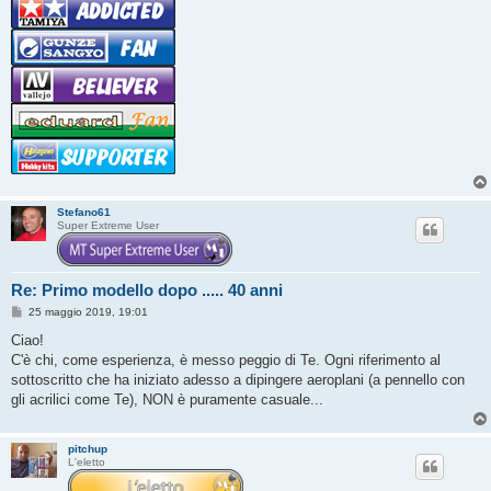
Stefano61
Super Extreme User
Re: Primo modello dopo ..... 40 anni
M
25 maggio 2019, 19:01
e
s
Ciao!
s
C'è chi, come esperienza, è messo peggio di Te. Ogni riferimento al
a
g
sottoscritto che ha iniziato adesso a dipingere aeroplani (a pennello con
g
gli acrilici come Te), NON è puramente casuale...
i
o
pitchup
L'eletto