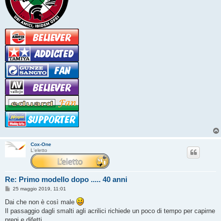
Cox-One
L'eletto
Re: Primo modello dopo ..... 40 anni
M
25 maggio 2019, 11:01
e
s
Dai che non è così male
s
Il passaggio dagli smalti agli acrilici richiede un poco di tempo per capirne
a
g
pregi e difetti.