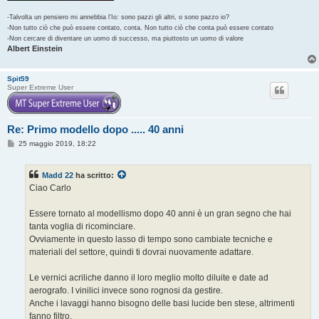
-Talvolta un pensiero mi annebbia l'Io: sono pazzi gli altri, o sono pazzo io?
-Non tutto ciò che può essere contato, conta. Non tutto ciò che conta può essere contato
-Non cercare di diventare un uomo di successo, ma piuttosto un uomo di valore
Albert Einstein
Spit59
Super Extreme User
Re: Primo modello dopo ..... 40 anni
M
25 maggio 2019, 18:22
e
s
s
Madd 22
ha scritto:
a
g
Ciao Carlo
g
i
o
Essere tornato al modellismo dopo 40 anni è un gran segno che hai
tanta voglia di ricominciare.
Ovviamente in questo lasso di tempo sono cambiate tecniche e
materiali del settore, quindi ti dovrai nuovamente adattare.
Le vernici acriliche danno il loro meglio molto diluite e date ad
aerografo. I vinilici invece sono rognosi da gestire.
Anche i lavaggi hanno bisogno delle basi lucide ben stese, altrimenti
fanno filtro.