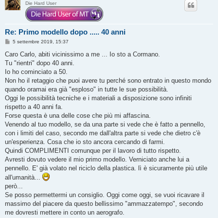
Die Hard User
Re: Primo modello dopo ..... 40 anni
M
5 settembre 2019, 15:37
e
s
Caro Carlo, abiti vicinissimo a me ... Io sto a Cormano.
s
Tu "rientri" dopo 40 anni.
a
g
Io ho cominciato a 50.
g
Non ho il retaggio che puoi avere tu perché sono entrato in questo mondo
i
o
quando oramai era già "esploso" in tutte le sue possibilità.
Oggi le possibilità tecniche e i materiali a disposizione sono infiniti
rispetto a 40 anni fa.
Forse questa è una delle cose che più mi affascina.
Venendo al tuo modello, se da una parte si vede che è fatto a pennello,
con i limiti del caso, secondo me dall'altra parte si vede che dietro c'è
un'esperienza. Cosa che io sto ancora cercando di farmi.
Quindi COMPLIMENTI comunque per il lavoro di tutto rispetto.
Avresti dovuto vedere il mio primo modello. Verniciato anche lui a
pennello. E' già volato nel riciclo della plastica. lì è sicuramente più utile
all'umanità...
però...
Se posso permettermi un consiglio. Oggi come oggi, se vuoi ricavare il
massimo del piacere da questo bellissimo "ammazzatempo", secondo
me dovresti mettere in conto un aerografo.